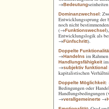
→
seinheiten
Bedeutung
: Zw
Dominanzwechsel
Entwicklungssprung der be
noch nicht bestimmenden
(→
)
Funktionswechsel
Entwicklungslogik als be
→
).
Fünfschritt
Doppelte Funktionalitä
→
im Rahme
Handelns
im
Handlungsfähigkeit
→
subjektiv funktional
kapitalistischen Verhält
:
Doppelte Möglichkeit
Bedingungen oder Handel
Handlungsbedingungen (
→
→
verallgemeinerte
: Grad un
Emotionalität