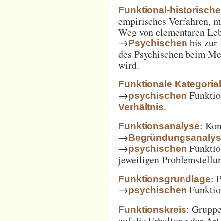
Funktional-historisch
empirisches Verfahren, m
Weg von elementaren Leb
→
bis zur
Psychischen
des Psychischen beim Men
wird.
Funktionale Kategoria
→
Funkti
psychischen
.
Verhältnis
: Kon
Funktionsanalyse
→
Begründungsanaly
→
Funktio
psychischen
jeweiligen Problemstellu
: 
Funktionsgrundlage
→
Funktio
psychischen
: Gruppe
Funktionskreis
auf die Erhaltung der Art