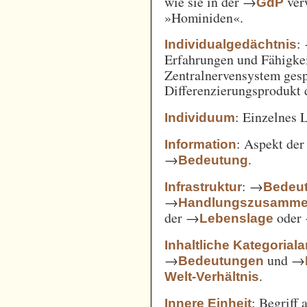
wie sie in der →
verw
GdP
»Hominiden«.
:
Individualgedächtnis
Erfahrungen und Fähigke
Zentralnervensystem gesp
Differenzierungsprodukt
: Einzelnes 
Individuum
: Aspekt de
Information
→
.
Bedeutung
: →
Infrastruktur
Bedeut
→
Handlungszusamm
der →
oder
Lebenslage
Inhaltliche Kategorial
→
und →
Bedeutungen
.
Welt-Verhältnis
: Begriff
Innere Einheit