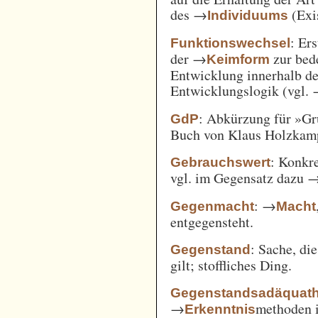
des →
(Exi
Individuums
: Er
Funktionswechsel
der →
zur bed
Keimform
Entwicklung innerhalb de
Entwicklungslogik (vgl.
: Abkürzung für »Gr
GdP
Buch von Klaus Holzkamp,
: Konkre
Gebrauchswert
vgl. im Gegensatz dazu 
: →
Gegenmacht
Macht
entgegensteht.
: Sache, di
Gegenstand
gilt; stoffliches Ding.
Gegenstandsadäquath
→
methoden i
Erkenntnis