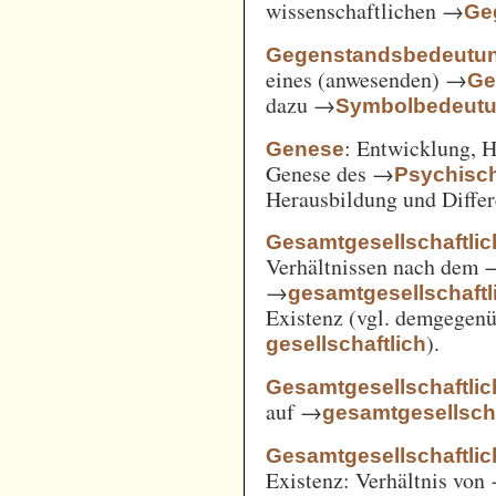
wissenschaftlichen →
Ge
Gegenstandsbedeutu
eines (anwesenden) →
Ge
dazu →
Symbolbedeut
: Entwicklung, 
Genese
Genese des →
Psychisc
Herausbildung und Differ
Gesamtgesellschaftlic
Verhältnissen nach dem
→
gesamtgesellschaftli
Existenz (vgl. demgegen
).
gesellschaftlich
Gesamtgesellschaftlic
auf →
gesamtgesellscha
Gesamtgesellschaftlich
Existenz: Verhältnis von