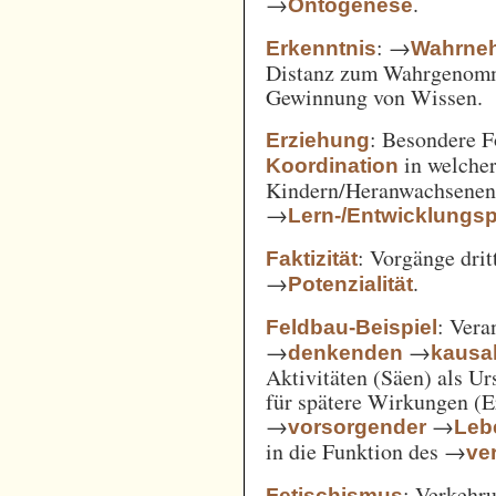
→
.
Ontogenese
: →
Erkenntnis
Wahrne
Distanz zum Wahrgenomm
Gewinnung von Wissen.
: Besondere 
Erziehung
in welcher
Koordination
Kindern/Heranwachsene
→
Lern-/Entwicklungs
: Vorgänge drit
Faktizität
→
.
Potenzialität
: Vera
Feldbau-Beispiel
→
→
denkenden
kausa
Aktivitäten (Säen) als U
für spätere Wirkungen (E
→
→
vorsorgender
Leb
in die Funktion des →
ve
: Verkehru
Fetischismus