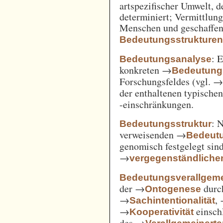
artspezifischer Umwelt, d
determiniert; Vermittlu
Menschen und geschaffen
Bedeutungsstrukture
: 
Bedeutungsanalyse
konkreten →
Bedeutung
Forschungsfeldes (vgl. 
der enthaltenen typische
-einschränkungen.
: 
Bedeutungsstruktur
verweisenden →
Bedeut
genomisch festgelegt si
→
vergegenständliche
Bedeutungsverallgem
der →
durc
Ontogenese
→
,
Sachintentionalität
→
einsch
Kooperativität
des →