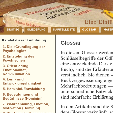
… 
Eine Einf
EINSTIEG
GLIEDERUNG
KAPITELLEISTE
GLOSSAR
MATER
Kapitel dieser Einführung
Glossar
1. Die »Grundlegung der
Psychologie«
In diesem Glossar werde
2. Entstehung des
Schlüsselbegriffe der GdP
Psychischen
eine entwickelnde Darstel
3. Orientierung,
Buch), sind die Erläuteru
Emotionalität,
verständlich. Sie dienen 
Kommunikation
Rückvergewisserung eigen
4. Lern- und
Entwicklungsfähigkeit
Mehrfachbedeutungen — e
5. Hominini-Entwicklung
unterschiedliche Entwick
6. Bedeutungen und
sind mehrfache Erklärung
Bedürfnisse (Hominini)
7. Wahrnehmung, Emotion,
In den Artikeln sind die 
Motivation (Hominini)
dem Glossar verknüpft, so