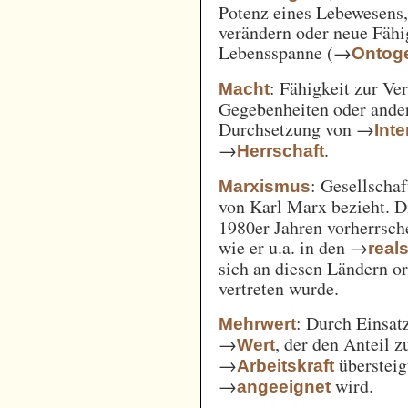
Potenz eines Lebewesens,
verändern oder neue Fähi
Lebensspanne (→
Ontog
: Fähigkeit zur Ve
Macht
Gegebenheiten oder ande
Durchsetzung von →
Int
→
.
Herrschaft
: Gesellschaf
Marxismus
von Karl Marx bezieht. 
1980er Jahren vorherrsch
wie er u.a. in den →
real
sich an diesen Ländern o
vertreten wurde.
: Durch Einsat
Mehrwert
→
, der den Anteil 
Wert
→
überstei
Arbeitskraft
→
wird.
angeeignet