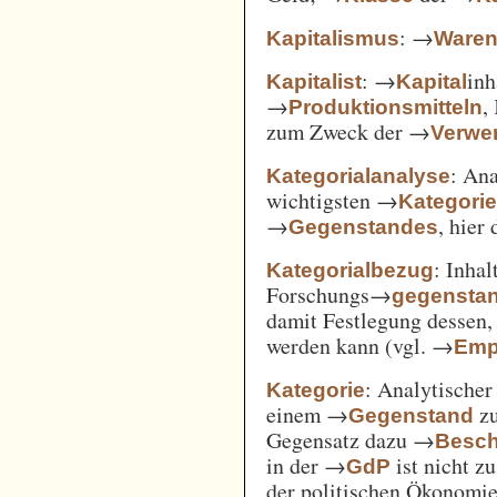
: →
Kapitalismus
Ware
: →
inh
Kapitalist
Kapital
→
,
Produktionsmitteln
zum Zweck der →
Verwe
: An
Kategorialanalyse
wichtigsten →
Kategori
→
, hier
Gegenstandes
: Inha
Kategorialbezug
Forschungs→
gegensta
damit Festlegung dessen
werden kann (vgl. →
Emp
: Analytischer
Kategorie
einem →
zu
Gegenstand
Gegensatz dazu →
Besch
in der →
ist nicht z
GdP
der politischen Ökonomi