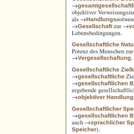
→
gesamtgesellschaftl
objektiver Verweisungs
als →
notwen
Handlungs
→
zur →
Gesellschaft
v
Lebensbedingungen.
Gesellschaftliche Nat
Potenz des Menschen zur 
→
.
Vergesellschaftung
Gesellschaftliche Ziel
→
Zie
gesellschaftliche
→
gesellschaftlichen 
ergebende gesellschaftli
→
objektiver Handlu
Gesellschaftlicher Spe
→
gesellschaftlichen 
auch →
sprachlicher Sp
).
Speicher