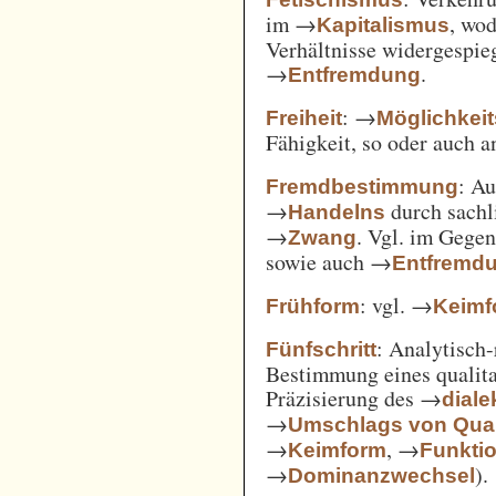
im →
, wod
Kapitalismus
Verhältnisse widergespie
→
.
Entfremdung
: →
Freiheit
Möglichkei
Fähigkeit, so oder auch 
: A
Fremdbestimmung
→
durch sachl
Handelns
→
. Vgl. im Gege
Zwang
sowie auch →
Entfremd
: vgl. →
Frühform
Keimf
: Analytisch-
Fünfschritt
Bestimmung eines qualita
Präzisierung des →
diale
→
Umschlags von Quant
→
, →
Keimform
Funkti
→
).
Dominanzwechsel