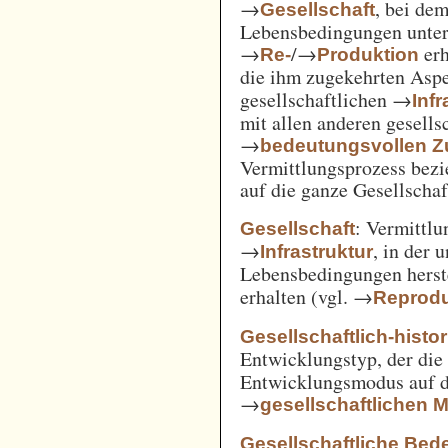
→
, bei de
Gesellschaft
Lebensbedingungen unter 
→
/→
erh
Re-
Produktion
die ihm zugekehrten Aspe
gesellschaftlichen →
Inf
mit allen anderen gesell
→
bedeutungsvollen
Vermittlungsprozess bezi
auf die ganze Gesellschaf
: Vermittl
Gesellschaft
→
, in der 
Infrastruktur
Lebensbedingungen herst
erhalten (vgl. →
Reprodu
Gesellschaftlich-histo
Entwicklungstyp, der die
Entwicklungsmodus auf d
→
gesellschaftlichen
Gesellschaftliche Bed