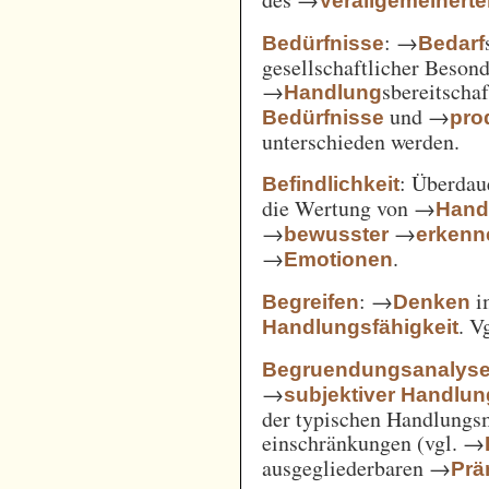
Verallgemeinert
: →
Bedürfnisse
Bedarf
gesellschaftlicher Beson
→
sbereitscha
Handlung
und →
Bedürfnisse
pro
unterschieden werden.
: Überda
Befindlichkeit
die Wertung von →
Hand
→
→
bewusster
erkenn
→
.
Emotionen
: →
i
Begreifen
Denken
. V
Handlungsfähigkeit
Begruendungsanalys
→
subjektiver Handlu
der typischen Handlungs
einschränkungen (vgl. →
ausgegliederbaren →
Prä