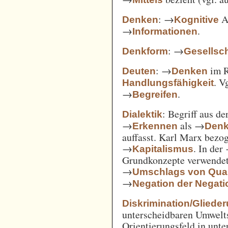
: →
Ak
Denken
Kognitive
→
.
Informationen
: →
Denkform
Gesellsch
: →
im 
Deuten
Denken
. V
Handlungsfähigkeit
→
.
Begreifen
: Begriff aus d
Dialektik
→
als →
Erkennen
Den
auffasst. Karl Marx bezo
→
. In der
Kapitalismus
Grundkonzepte verwendet
→
Umschlags von Quant
→
Negation der Negati
Diskrimination/Gliede
unterscheidbaren Umwelts
Orientierungsfeld in unte