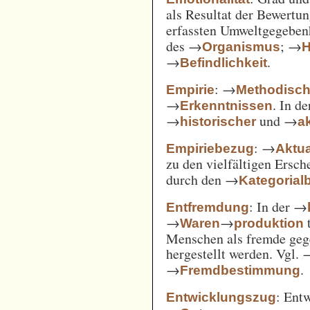
als Resultat der Bewertu
erfassten Umweltgegebe
des →
; →
Organismus
H
→
.
Befindlichkeit
: →
Empirie
Methodisc
→
. In d
Erkenntnissen
→
und →
historischer
ak
: →
Empiriebezug
Aktua
zu den vielfältigen Ersc
durch den →
Kategorial
: In der →
Entfremdung
→
→
t
Waren
produktion
Menschen als fremde gege
hergestellt werden. Vgl.
→
.
Fremdbestimmung
: Ent
Entwicklungszug