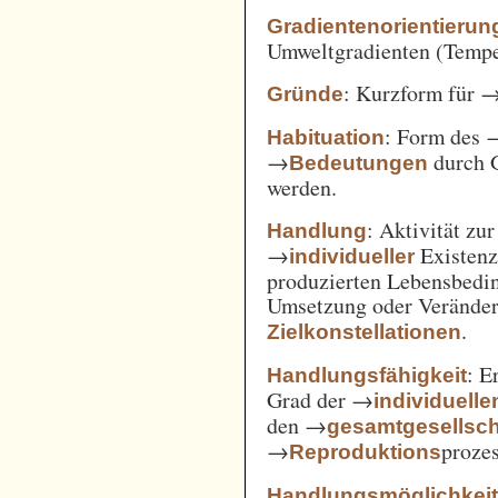
Gradientenorientierun
Umweltgradienten (Temper
: Kurzform für 
Gründe
: Form des 
Habituation
→
durch 
Bedeutungen
werden.
: Aktivität zu
Handlung
→
Existenz
individueller
produzierten Lebensbedin
Umsetzung oder Verände
.
Zielkonstellationen
: E
Handlungsfähigkeit
Grad der →
individuelle
den →
gesamtgesellsch
→
prozes
Reproduktions
Handlungsmöglichkei