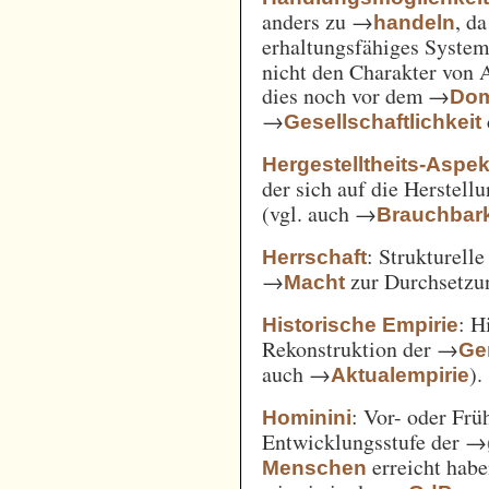
anders zu →
, d
handeln
erhaltungsfähiges System
nicht den Charakter von 
dies noch vor dem →
Dom
→
Gesellschaftlichkeit
Hergestelltheits-Aspek
der sich auf die Herstell
(vgl. auch →
Brauchbark
: Strukturell
Herrschaft
→
zur Durchsetzu
Macht
: H
Historische Empirie
Rekonstruktion der →
Ge
auch →
).
Aktualempirie
: Vor- oder Frü
Hominini
Entwicklungsstufe der →
erreicht habe
Menschen