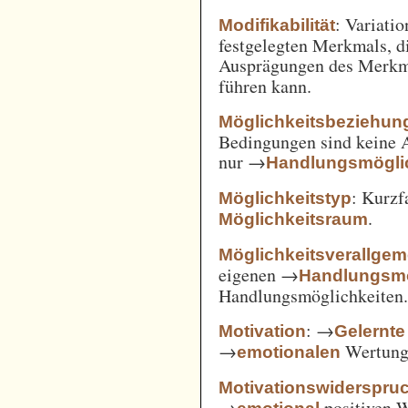
: Variatio
Modifikabilität
festgelegten Merkmals, d
Ausprägungen des Merkm
führen kann.
Möglichkeitsbeziehun
Bedingungen sind keine A
nur →
Handlungsmögli
: Kurz
Möglichkeitstyp
.
Möglichkeitsraum
Möglichkeitsverallge
eigenen →
Handlungsmö
Handlungsmöglichkeiten
: →
Motivation
Gelernte
→
Wertung 
emotionalen
Motivationswiderspru
→
positiven 