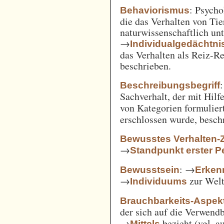
: Psycho
Behaviorismus
die das Verhalten von Ti
naturwissenschaftlich unt
→
Individualgedächtni
das Verhalten als Reiz-
beschrieben.
:
Beschreibungsbegriff
Sachverhalt, der mit Hil
von Kategorien formulie
erschlossen wurde, besch
Bewusstes Verhalten-
→
Standpunkt erster P
: →
Bewusstsein
Erken
→
zur Welt 
Individuums
Brauchbarkeits-Aspek
der sich auf die Verwend
→
bezieht (vgl. 
Mittels