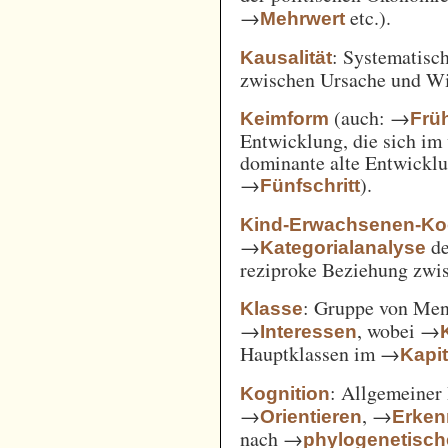
→
etc.).
Mehrwert
: Systematisc
Kausalität
zwischen Ursache und W
(auch: →
Keimform
Frü
Entwicklung, die sich im 
dominante alte Entwicklun
→
).
Fünfschritt
Kind-Erwachsenen-Koo
→
d
Kategorialanalyse
reziproke Beziehung zwi
: Gruppe von Me
Klasse
→
, wobei →
Interessen
Hauptklassen im →
Kapi
: Allgemeiner 
Kognition
→
, →
Orientieren
Erken
nach →
phylogenetisc