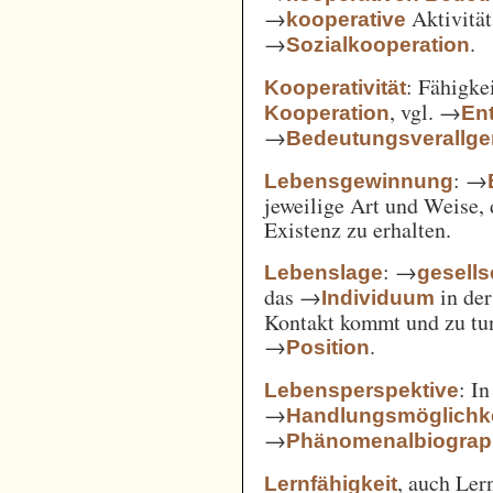
→
Aktivität
kooperative
→
.
Sozialkooperation
: Fähigke
Kooperativität
, vgl. →
Kooperation
En
→
Bedeutungsverallg
: →
Lebensgewinnung
jeweilige Art und Weise, 
Existenz zu erhalten.
: →
Lebenslage
gesells
das →
in der
Individuum
Kontakt kommt und zu tun 
→
.
Position
: I
Lebensperspektive
→
Handlungsmöglichk
→
Phänomenalbiograp
, auch Ler
Lernfähigkeit