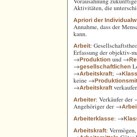
Vorausahnung zukünftiger
Aktivitäten, die untersc
Apriori der Individual
Annahme, dass der Mensc
kann.
: Gesellschaftsthe
Arbeit
Erfassung der objektiv-m
→
und →
Produktion
Re
→
Le
gesellschaftlichen
→
; →
Arbeitskraft
Klas
keine →
Produktionsmit
→
verkaufe
Arbeitskraft
: Verkäufer der
Arbeiter
Angehöriger der →
Arbei
: →
Arbeiterklasse
Klas
: Vermögen,
Arbeitskraft