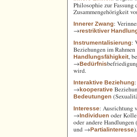
Philosophie zur Fassung d
Zusammengehörigkeit von
: Verinne
Innerer Zwang
→
restriktiver Handlun
: 
Instrumentalisierung
Beziehungen im Rahmen
, b
Handlungsfähigkeit
→
befriedigun
Bedürfnis
wird.
Interaktive Beziehung
→
Beziehun
kooperative
(Sexualitä
Bedeutungen
: Ausrichtung
Interesse
→
oder Kolle
Individuen
oder andere Handlungen 
und →
)
Partialinteresse