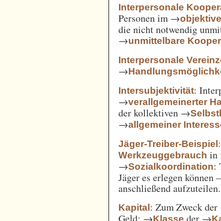
Interpersonale Kooper
Personen im →
objekti
die nicht notwendig unmi
→
unmittelbare Kooper
Interpersonale Verein
→
Handlungsmöglichke
: Inte
Intersubjektivität
→
verallgemeinerter H
der kollektiven →
Selbs
→
allgemeiner Interes
Jäger-Treiber-Beispiel
in 
Werkzeuggebrauch
→
:
Sozialkoordination
Jäger es erlegen können 
anschließend aufzuteilen.
: Zum Zweck der
Kapital
Geld; →
der →
Klasse
Ka