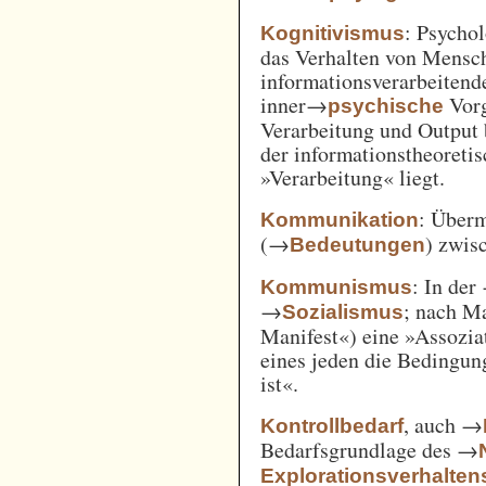
: Psycho
Kognitivismus
das Verhalten von Mensc
informationsverarbeitend
inner→
Vorg
psychische
Verarbeitung und Output 
der informationstheoreti
»Verarbeitung« liegt.
: Überm
Kommunikation
(→
) zwi
Bedeutungen
: In der
Kommunismus
→
; nach M
Sozialismus
Manifest«) eine »Assozia
eines jeden die Bedingung
ist«.
, auch →
Kontrollbedarf
Bedarfsgrundlage des →
Explorationsverhalten