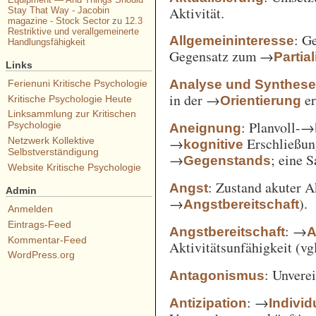
Aktivität.
Stay That Way - Jacobin
magazine - Stock Sector
zu
12.3
Restriktive und verallgemeinerte
: G
Allgemeininteresse
Handlungsfähigkeit
Gegensatz zum →
Partia
Links
Analyse und Synthes
Ferienuni Kritische Psychologie
in der →
er
Orientierung
Kritische Psychologie Heute
Linksammlung zur Kritischen
: Planvoll-→
Psychologie
Aneignung
→
Erschließun
Netzwerk Kollektive
kognitive
Selbstverständigung
→
; eine 
Gegenstands
Website Kritische Psychologie
: Zustand akuter A
Angst
Admin
→
).
Angstbereitschaft
Anmelden
Eintrags-Feed
: →
Angstbereitschaft
A
Kommentar-Feed
Aktivitätsunfähigkeit (vg
WordPress.org
: Unvere
Antagonismus
: →
Antizipation
Individ