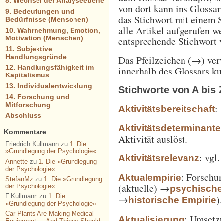
8. Wechsel der Analyseebene
von dort kann ins Glossa
9. Bedeutungen und
das Stichwort mit einem 
Bedürfnisse (Menschen)
alle Artikel aufgerufen w
10. Wahrnehmung, Emotion,
Motivation (Menschen)
entsprechende Stichwort
11. Subjektive
Handlungsgründe
Das Pfeilzeichen (→) verw
12. Handlungsfähigkeit im
innerhalb des Glossars k
Kapitalismus
13. Individualentwicklung
Stichworte von A bis 
14. Forschung und
Mitforschung
:
Aktivitätsbereitschaft
Abschluss
Aktivitätsdeterminante
Kommentare
Aktivität auslöst.
Friedrich Kullmann
zu
1. Die
»Grundlegung der Psychologie«
: vgl
Aktivitätsrelevanz
Annette
zu
1. Die »Grundlegung
der Psychologie«
: Forschu
Aktualempirie
StefanMz
zu
1. Die »Grundlegung
(aktuelle) →
der Psychologie«
psychisch
F.Kullmann
zu
1. Die
→
)
historische Empirie
»Grundlegung der Psychologie«
Car Plants Are Making Medical
: Umsetz
Aktualisierung
Equipment — And Things Should