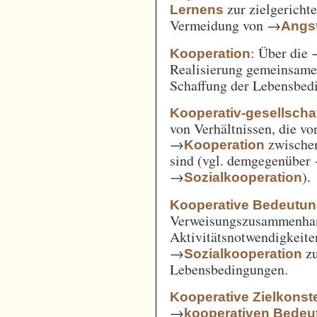
zur zielgerich
Lernens
Vermeidung von →
Angst
: Über die
Kooperation
Realisierung gemeinsam
Schaffung der Lebensbed
Kooperativ-gesellschaf
von Verhältnissen, die vo
→
zwische
Kooperation
sind (vgl. demgegenüber
→
).
Sozialkooperation
Kooperative Bedeutun
Verweisungszusammenha
Aktivitätsnotwendigkeite
→
z
Sozialkooperation
Lebensbedingungen.
Kooperative Zielkonste
→
kooperativen Bedeu