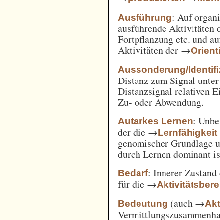
: Auf orga
Ausführung
ausführende Aktivitäten
Fortpflanzung etc. und a
Aktivitäten der →
Orient
Aussonderung/Identifi
Distanz zum Signal unter
Distanzsignal relativen 
Zu- oder Abwendung.
: Unbe
Autarkes Lernen
der die →
Lernfähigkeit
genomischer Grundlage u
durch Lernen dominant is
: Innerer Zustand
Bedarf
für die →
Aktivitätsbere
(auch →
Bedeutung
Akt
Vermittlungszusammenh