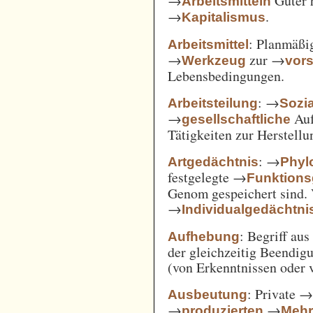
→
Güter 
Arbeitsmitteln
→
.
Kapitalismus
: Planmäßig
Arbeitsmittel
→
zur →
Werkzeug
vor
Lebensbedingungen.
: →
Arbeitsteilung
Sozi
→
Auf
gesellschaftliche
Tätigkeiten zur Herstell
: →
Artgedächtnis
Phyl
festgelegte →
Funktions
Genom gespeichert sind. 
→
Individualgedächtni
: Begriff au
Aufhebung
der gleichzeitig Beendi
(von Erkenntnissen oder 
: Private 
Ausbeutung
→
→
produzierten
Mehr