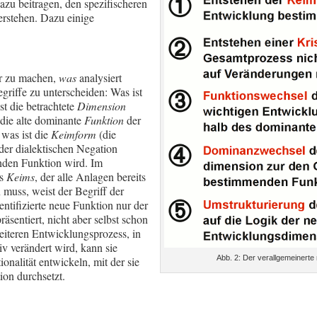
azu beitragen, den spezifischeren
verstehen. Dazu einige
ar zu machen,
was
analysiert
egriffe zu unterscheiden: Was ist
st die betrachtete
Dimension
 die alte dominante
Funktion
der
 was ist die
Keimform
(die
der dialektischen Negation
nden Funktion wird. Im
es
Keims
, der alle Anlagen bereits
n muss, weist der Begriff der
entifizierte neue Funktion nur der
äsentiert, nicht aber selbst schon
weiteren Entwicklungsprozess, in
iv verändert wird, kann sie
Abb. 2: Der verallgemeinerte
ionalität entwickeln, mit der sie
ion durchsetzt.