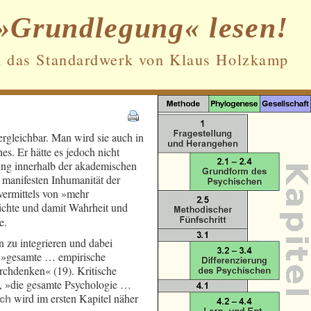
»Grundlegung« lesen!
n das Standardwerk von Klaus Holzkamp
ergleichbar. Man wird sie auch in
Datenschutz und Cookies: Diese Website
. Er hätte es jedoch nicht
verwendet Cookies. Wenn du die Website
weiterhin nutzt, stimmst du der
ung innerhalb der akademischen
Verwendung von Cookies zu.
 manifesten Inhumanität der
 vermittels von »mehr
Weitere Informationen, beispielsweise zur
hichte und damit Wahrheit und
Kontrolle von Cookies, findest du hier:
e.
Cookie-Richtlinie
 zu integrieren und dabei
as »gesamte … empirische
chdenken« (19). Kritische
h, »die gesamte Psychologie …
wird im ersten Kapitel näher
uch