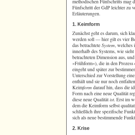
methodischen Fünfschritts mag d
Fünfschritt der GdP leichter zu 
Erläuterungen.
1. Keimform
Zunächst geht es darum, sich kl
werden soll — hier gilt es vier B
das betrachtete
System
, welches i
innerhalb des Systems, wie sieht
betrachteten Dimension aus, und
»Frühform«), die in den Prozess 
eingeht und später zur bestimme
Unterschied zur Vorstellung ein
enthält und sie nur noch entfalte
Keim
form
darauf hin, dass die id
Form nach eine neue Qualität repr
diese neue Qualität
ist
. Erst im 
dem die Keimform selbst qualitat
schließlich ihre spezifische Funkt
sich als neue bestimmende Funkt
2. Krise