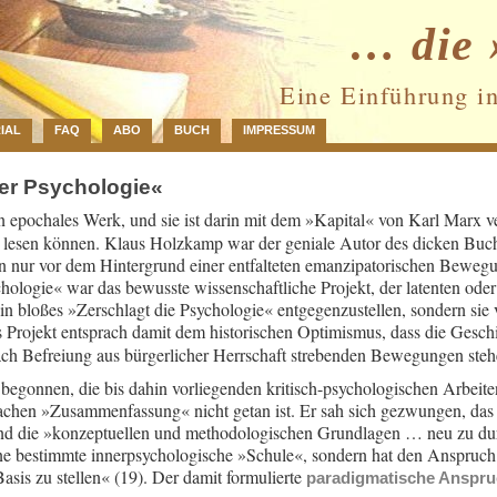
… die 
Eine Einführung i
IAL
FAQ
ABO
BUCH
IMPRESSUM
er Psychologie«
in epochales Werk, und sie ist darin mit dem »Kapital« von Karl Marx v
lesen können. Klaus Holzkamp war der geniale Autor des dicken Buches
rn nur vor dem Hintergrund einer entfalteten emanzipatorischen Beweg
hologie« war das bewusste wissenschaftliche Projekt, der latenten oder
 ein bloßes »Zerschlagt die Psychologie« entgegenzustellen, sondern sie
s Projekt entsprach damit dem historischen Optimismus, dass die Gesc
nach Befreiung aus bürgerlicher Herrschaft strebenden Bewegungen steh
egonnen, die bis dahin vorliegenden kritisch-psychologischen Arbeiten
einfachen »Zusammenfassung« nicht getan ist. Er sah sich gezwungen, d
und die »konzeptuellen und methodologischen Grundlagen … neu zu dur
eine bestimmte innerpsychologische »Schule«, sondern hat den Anspruc
asis zu stellen« (19). Der damit formulierte
paradigmatische Anspr