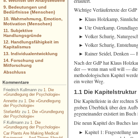
erläutert.
8. Wechsel der Analyseebene
9. Bedeutungen und
Wichtige Verläufertexte der GdP 
Bedürfnisse (Menschen)
Klaus Holzkamp, Sinnliche
10. Wahrnehmung, Emotion,
Motivation (Menschen)
Ute Osterkamp, Grundlagen
11. Subjektive
Handlungsgründe
Volker Schurig, Naturgesch
12. Handlungsfähigkeit im
Volker Schurig, Entstehun
Kapitalismus
Rainer Seidel, Denken — P
13. Individualentwicklung
14. Forschung und
Nach der GdP hat Klaus Holzkam
Mitforschung
der — wenn man soll will — die
Abschluss
methodologischen Kapitel werde 
ein weiter Weg.
Kommentare
Friedrich Kullmann
zu
1. Die
1.1 Die Kapitelstruktur
»Grundlegung der Psychologie«
Die Kapitelleiste in der rechten S
Annette
zu
1. Die »Grundlegung
der Psychologie«
groben Überblick über den Aufb
StefanMz
zu
1. Die »Grundlegung
gegeneinander existiert im Buch i
der Psychologie«
Die neun Kapitel des Buches lass
F.Kullmann
zu
1. Die
»Grundlegung der Psychologie«
Kapitel 1: Fragestellung 
Car Plants Are Making Medical
Equipment — And Things Should