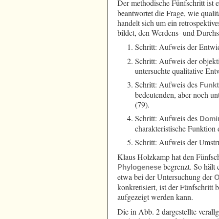
Der methodische Fünfschritt ist 
beantwortet die Frage, wie quali
handelt sich um ein retrospekti
bildet, den Werdens- und Durchs
Schritt: Aufweis der Entw
Schritt: Aufweis der objek
untersuchte qualitative En
Schritt: Aufweis des
Funkt
bedeutenden, aber noch unt
(79).
Schritt: Aufweis des
Domi
charakteristische Funktion
Schritt: Aufweis der Umst
Klaus Holzkamp hat den Fünfschr
begrenzt. So hält
Phylogenese
etwa bei der Untersuchung der
O
konkretisiert, ist der Fünfschri
aufgezeigt werden kann.
Die in Abb. 2 dargestellte veral