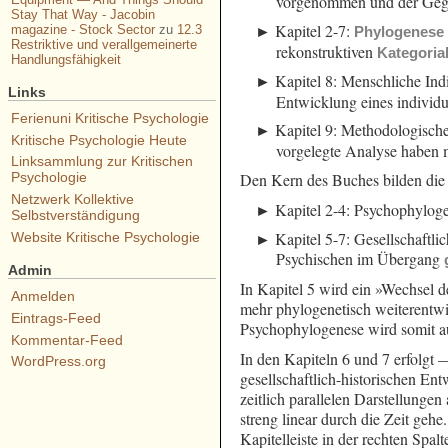
vorgenommen und der Gege
Stay That Way - Jacobin
Kapitel 2-7:
magazine - Stock Sector
zu
12.3
Phylogenese
Restriktive und verallgemeinerte
rekonstruktiven
Kategoria
Handlungsfähigkeit
Kapitel 8: Menschliche Ind
Links
Entwicklung eines individu
Ferienuni Kritische Psychologie
Kapitel 9: Methodologisch
Kritische Psychologie Heute
vorgelegte Analyse haben 
Linksammlung zur Kritischen
Den Kern des Buches bilden die Ka
Psychologie
Netzwerk Kollektive
Kapitel 2-4: Psychophylog
Selbstverständigung
Kapitel 5-7: Gesellschaftli
Website Kritische Psychologie
Psychischen im Übergang
Admin
In Kapitel 5 wird ein »Wechsel d
Anmelden
mehr phylogenetisch weiterentwic
Eintrags-Feed
Psychophylogenese wird somit au
Kommentar-Feed
In den Kapiteln 6 und 7 erfolgt
WordPress.org
gesellschaftlich-historischen En
zeitlich parallelen Darstellunge
streng linear durch die Zeit geh
Kapitelleiste in der rechten Spa