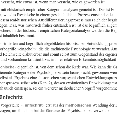
 versteht, wie etwas ist, wenn man versteht, wie es geworden ist.
mit »historisch-empirischer Kategorialanalyse« gemeint ist: Das ist F
 wie das Psychische in einem geschichtlichen Prozess entstanden ist u
 diesem real-historischen Ausdifferenzierungsprozess muss sich der begrif
n. Das, was historisch früher entstanden ist, ist das begrifflich allgem
fischere. In der historisch-empirischen Kategorialanalyse werden die Begr
t inhaltlich bestimmt.
onstruierten und begrifflich abgebildeten historischen Entwicklungsproz
begriffe »eingeholt«, die die traditionelle Psychologie verwendet. Auf
nd Reichweite diskutierbar und somit selbst zum Gegenstand der eigene
und vorhandene kritisiert bzw. in ihrer relativen Erkenntnismöglichkeit 
eigentlich ist, von dem schon die Rede war. Wie kann die G
chische«
uierende Kategorie der Psychologie zu sein beansprucht, gewonnen we
selbst als Ergebnis eines historischen vorpsychischen Entwicklungsproze
nsprozess selbst sein (Kap. 2), dessen evolutionäres Entwicklungsresul
inhaltlich einsteigen, sei ein weiterer methodischer Vorgriff vorgenomm
ünfschritt
 vorgestellte
erst aus der
Wendung der E
»Fünfschritt«
methodischen
gezogen, um ihn dann bei der
des Psychischen zu verwenden.
Genese