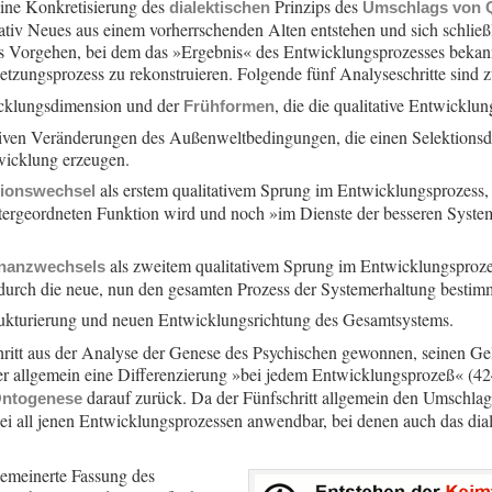
eine Konkretisierung des
Prinzips des
dialektischen
Umschlags von Qu
tativ Neues aus einem vorherrschenden Alten entstehen und sich schließ
ves Vorgehen, bei dem das »Ergebnis« des Entwicklungsprozesses beka
etzungsprozess zu rekonstruieren. Folgende fünf Analyseschritte sind 
icklungsdimension und der
, die die qualitative Entwicklun
Frühformen
tiven Veränderungen des Außenweltbedingungen, die einen Selektionsd
twicklung erzeugen.
als erstem qualitativem Sprung im Entwicklungsprozess,
ionswechsel
ergeordneten Funktion wird und noch »im Dienste der besseren Systeme
als zweitem qualitativem Sprung im Entwicklungsprozes
nanzwechsels
 durch die neue, nun den gesamten Prozess der Systemerhaltung bestim
rukturierung und neuen Entwicklungsrichtung des Gesamtsystems.
itt aus der Analyse der Genese des Psychischen gewonnen, seinen Gel
 er allgemein eine Differenzierung »bei jedem Entwicklungsprozeß« (
darauf zurück. Da der Fünfschritt allgemein den Umschlag 
ntogenese
tt bei all jenen Entwicklungsprozessen anwendbar, bei denen auch das di
lgemeinerte Fassung des