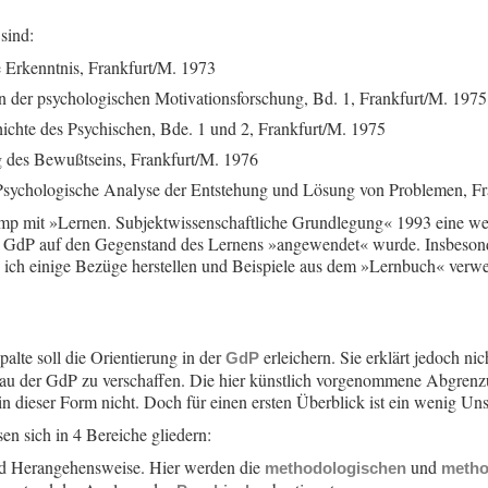
sind:
 Erkenntnis, Frankfurt/M. 1973
 der psychologischen Motivationsforschung, Bd. 1, Frankfurt/M. 1975
ichte des Psychischen, Bde. 1 und 2, Frankfurt/M. 1975
g des Bewußtseins, Frankfurt/M. 1976
sychologische Analyse der Entstehung und Lösung von Problemen, Fr
p mit »Lernen. Subjektwissenschaftliche Grundlegung« 1993 eine weit
 GdP auf den Gegenstand des Lernens »angewendet« wurde. Insbesonde
ich einige Bezüge herstellen und Beispiele aus dem »Lernbuch« verwen
palte soll die Orientierung in der
erleichern. Sie erklärt jedoch nich
GdP
au der GdP zu verschaffen. Die hier künstlich vorgenommene Abgrenzu
n dieser Form nicht. Doch für einen ersten Überblick ist ein wenig Unsc
en sich in 4 Bereiche gliedern:
und Herangehensweise. Hier werden die
und
methodologischen
metho