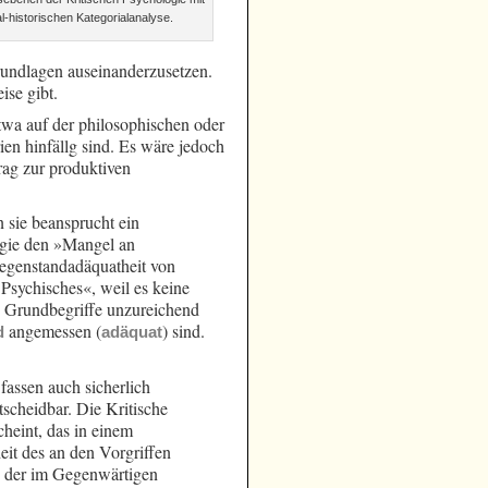
-historischen Kategorialanalyse.
Grundlagen auseinanderzusetzen.
ise gibt.
twa auf der philosophischen oder
ien hinfällg sind. Es wäre jedoch
rag zur produktiven
 sie beansprucht ein
logie den »Mangel an
Gegenstandadäquatheit von
Psychisches«, weil es keine
e Grundbegriffe unzureichend
angemessen (
) sind.
d
adäquat
fassen auch sicherlich
scheidbar. Die Kritische
cheint, das in einem
eit des an den Vorgriffen
g der im Gegenwärtigen