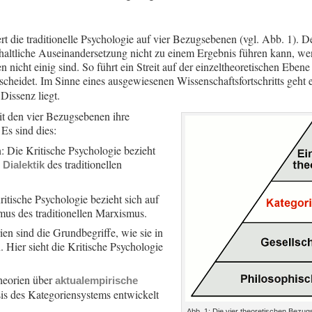
ert die traditionelle Psychologie auf vier Bezugsebenen (vgl. Abb. 1). 
nhaltliche Auseinandersetzung nicht zu einem Ergebnis führen kann, we
icht einig sind. So führt ein Streit auf der einzeltheoretischen Ebene 
cheidet. Im Sinne eines ausgewiesenen Wissenschaftsfortschritts geht
 Dissenz liegt.
it den vier Bezugsebenen ihre
Es sind dies:
 Die Kritische Psychologie bezieht
e
des traditionellen
Dialektik
ritische Psychologie bezieht sich auf
smus des traditionellen Marxismus.
en sind die Grundbegriffe, wie sie in
 Hier sieht die Kritische Psychologie
.
heorien über
aktualempirische
is des Kategoriensystems entwickelt
Abb. 1: Die vier theoretischen Bezug