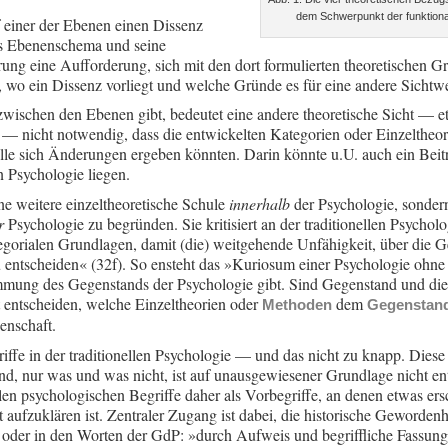
dem Schwerpunkt der funktional
 einer der Ebenen einen Dissenz
das Ebenenschema und seine
rung eine Aufforderung, sich mit den dort formulierten theoretischen 
 wo ein Dissenz vorliegt und welche Gründe es für eine andere Sichtwe
zwischen den Ebenen gibt, bedeutet eine andere theoretische Sicht — e
 — nicht notwendig, dass die entwickelten Kategorien oder Einzeltheor
elle sich Änderungen ergeben könnten. Darin könnte u.U. auch ein Beit
n Psychologie liegen.
ine weitere einzeltheoretische Schule
innerhalb
der Psychologie, sondern
r
Psychologie zu begründen. Sie kritisiert an der traditionellen Psycho
tegorialen Grundlagen, damit (die) weitgehende Unfähigkeit, über die 
 entscheiden« (32f). So ensteht das »Kuriosum einer Psychologie ohne 
immung des Gegenstands der Psychologie gibt. Sind Gegenstand und di
ht entscheiden, welche Einzeltheorien oder
dem
Methoden
Gegenstan
enschaft.
riffe in der traditionellen Psychologie — und das nicht zu knapp. Diese 
d, nur was und was nicht, ist auf unausgewiesener Grundlage nicht ent
len psychologischen Begriffe daher als Vorbegriffe, an denen etwas ers
t aufzuklären ist. Zentraler Zugang ist dabei, die historische Gewordenh
 oder in den Worten der GdP: »durch Aufweis und begriffliche Fassun