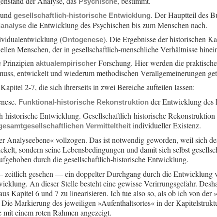
nstand der Analyse, das
, bestimmt.
Psychische
und
. Der Hauptteil des Bu
gesellschaftlich-historische Entwicklung
die Entwicklung des Psychischen bis zum Menschen nach.
lanalyse
ividualentwicklung (
). Die Ergebnisse der historischen K
Ontogenese
ellen Menschen, der in gesellschaftlich-menschliche Verhältnisse hinei
e Prinzipien
Forschung. Hier werden die praktisch
aktualempirischer
muss, entwickelt und wiederum methodischen Verallgemeinerungen get
pitel 2-7, die sich ihrerseits in zwei Bereiche aufteilen lassen:
enese.
der Entwicklung des 
Funktional-historische Rekonstruktion
ch-historische Entwicklung. Gesellschaftlich-historische Rekonstruktio
individueller Existenz.
gesamtgesellschaftlichen Vermitteltheit
er Analyseebene« vollzogen. Das ist notwendig geworden, weil sich der
kelt, sondern seine Lebensbedingungen und damit sich selbst gesellsch
fgehoben durch die gesellschaftlich-historische Entwicklung.
 — zeitlich gesehen — ein doppelter Durchgang durch die Entwicklung 
twicklung. An dieser Stelle besteht eine gewisse Verirrungsgefahr. Desha
n aus Kapitel 6 und 7 zu linearisieren. Ich tue also so, als ob ich von
e. Die Markierung des jeweiligen »Aufenthaltsortes« in der Kapitelstruk
lte mit einem roten Rahmen angezeigt.