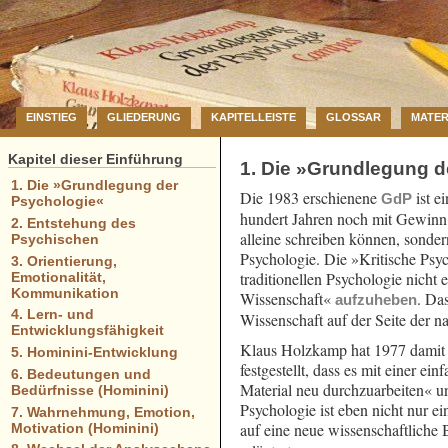
EINSTIEG
GLIEDERUNG
KAPITELLEISTE
GLOSSAR
MATER
Kapitel dieser Einführung
1. Die »Grundlegung d
1. Die »Grundlegung der
Die 1983 erschienene
ist e
GdP
Psychologie«
hundert Jahren noch mit Gewinn 
2. Entstehung des
alleine schreiben können, sonde
Psychischen
Psychologie. Die »Kritische Psyc
3. Orientierung,
traditionellen Psychologie nicht
Emotionalität,
Kommunikation
Wissenschaft«
. Da
aufzuheben
4. Lern- und
Wissenschaft auf der Seite der 
Entwicklungsfähigkeit
Klaus Holzkamp hat 1977 damit b
5. Hominini-Entwicklung
festgestellt, dass es mit einer 
6. Bedeutungen und
Material neu durchzuarbeiten« 
Bedürfnisse (Hominini)
Psychologie ist eben nicht nur 
7. Wahrnehmung, Emotion,
auf eine neue wissenschaftliche B
Motivation (Hominini)