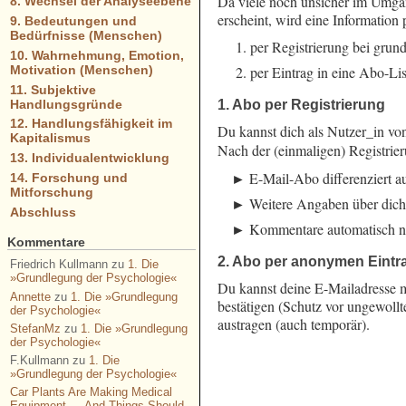
Da viele noch unsicher im Umgan
8. Wechsel der Analyseebene
erscheint, wird eine Information
9. Bedeutungen und
Bedürfnisse (Menschen)
per Registrierung bei grun
10. Wahrnehmung, Emotion,
per Eintrag in eine Abo-Li
Motivation (Menschen)
11. Subjektive
1. Abo per Registrierung
Handlungsgründe
12. Handlungsfähigkeit im
Du kannst dich als Nutzer_in v
Kapitalismus
Nach der (einmaligen) Registrie
13. Individualentwicklung
E-Mail-Abo differenziert a
14. Forschung und
Mitforschung
Weitere Angaben über dich 
Abschluss
Kommentare automatisch na
Kommentare
2. Abo per anonymen Eintr
Friedrich Kullmann
zu
1. Die
»Grundlegung der Psychologie«
Du kannst deine E-Mailadresse 
Annette
zu
1. Die »Grundlegung
bestätigen (Schutz vor ungewol
der Psychologie«
austragen (auch temporär).
StefanMz
zu
1. Die »Grundlegung
der Psychologie«
F.Kullmann
zu
1. Die
»Grundlegung der Psychologie«
Car Plants Are Making Medical
Equipment — And Things Should