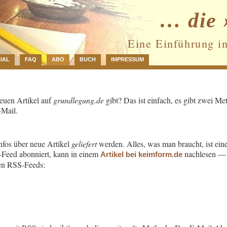
… die 
Eine Einführung i
IAL
FAQ
ABO
BUCH
IMPRESSUM
neuen Artikel auf
grundlegung.de
gibt? Das ist einfach, es gibt zwei M
-Mail.
nfos über neue Artikel
geliefert
werden. Alles, was man braucht, ist ei
-Feed abonniert, kann in einem
nachlesen — d
Artikel bei keimform.de
gen RSS-Feeds: