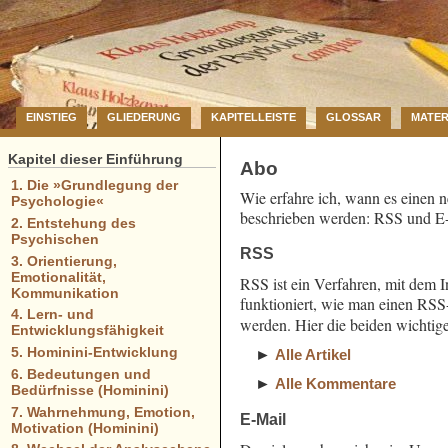
EINSTIEG
GLIEDERUNG
KAPITELLEISTE
GLOSSAR
MATER
Kapitel dieser Einführung
Abo
1. Die »Grundlegung der
Wie erfahre ich, wann es einen 
Psychologie«
beschrieben werden: RSS und E
2. Entstehung des
Psychischen
RSS
3. Orientierung,
Emotionalität,
RSS ist ein Verfahren, mit dem I
Kommunikation
funktioniert, wie man einen RSS
4. Lern- und
werden. Hier die beiden wichti
Entwicklungsfähigkeit
5. Hominini-Entwicklung
Alle Artikel
6. Bedeutungen und
Alle Kommentare
Bedürfnisse (Hominini)
7. Wahrnehmung, Emotion,
E-Mail
Motivation (Hominini)