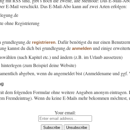
g mit RSS sind, gibt’s noch die zweite, alte Methode: Das E-Mail-Abo
 per E-Mail verschickt. Das E-Mail-Abo kann auf zwei Arten erfolgen:
dlegung.de
ste ohne Registrierung
on grundlegung.de
. Dafür benötigst du nur einen Benutze
registrieren
rung kannst du dich bei grundlegung.de
und einige erweitert
anmelden
uswählen (nach Kapitel etc.) und ändern (z.B. im Urlaub aussetzen)
hinterlegen (zum Beispiel deine Website)
mentlich abgeben, wenn du angemeldet bist (Anmeldename und ggf. 
ag
mit dem folgenden Formular ohne weitere Angaben anonym eintragen. 
ltem Fremdeintrag). Wenn du keine E-Mails mehr bekommen möchtest, m
Your email: