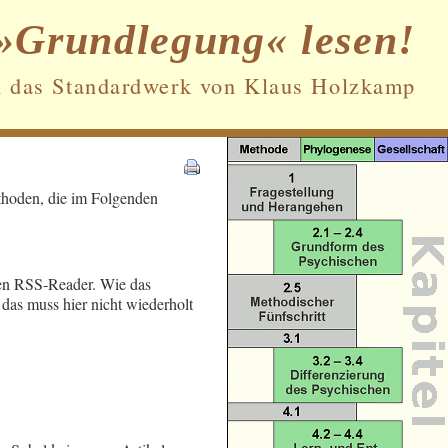
»Grundlegung« lesen!
n das Standardwerk von Klaus Holzkamp
ethoden, die im Folgenden
Datenschutz und Cookies: Diese Website
verwendet Cookies. Wenn du die Website
weiterhin nutzt, stimmst du der
Verwendung von Cookies zu.
nen RSS-Reader. Wie das
Weitere Informationen, beispielsweise zur
as muss hier nicht wiederholt
Kontrolle von Cookies, findest du hier:
Cookie-Richtlinie