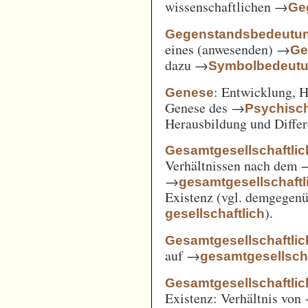
wissenschaftlichen →
Ge
Gegenstandsbedeutu
eines (anwesenden) →
Ge
dazu →
Symbolbedeut
: Entwicklung, 
Genese
Genese des →
Psychisc
Herausbildung und Differ
Gesamtgesellschaftlic
Verhältnissen nach dem
→
gesamtgesellschaftli
Existenz (vgl. demgegen
).
gesellschaftlich
Gesamtgesellschaftlic
auf →
gesamtgesellscha
Gesamtgesellschaftlich
Existenz: Verhältnis von