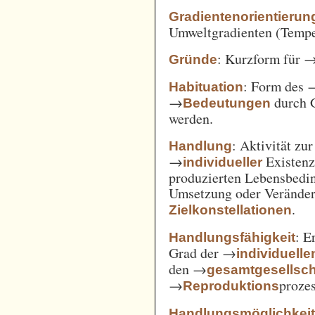
Gradientenorientierun
Umweltgradienten (Temper
: Kurzform für 
Gründe
: Form des 
Habituation
→
durch 
Bedeutungen
werden.
: Aktivität zu
Handlung
→
Existenz
individueller
produzierten Lebensbedin
Umsetzung oder Verände
.
Zielkonstellationen
: E
Handlungsfähigkeit
Grad der →
individuelle
den →
gesamtgesellsch
→
prozes
Reproduktions
Handlungsmöglichkei