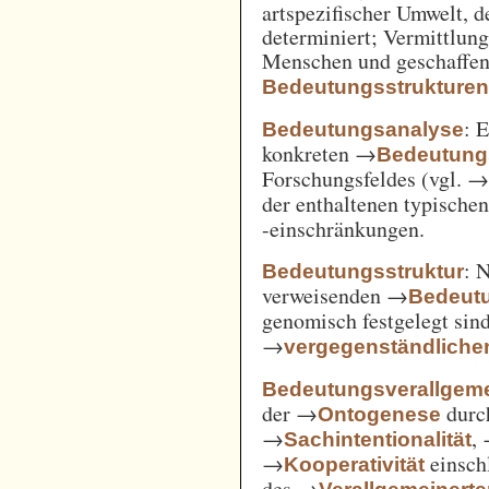
artspezifischer Umwelt, d
determiniert; Vermittlu
Menschen und geschaffen
Bedeutungsstrukture
: 
Bedeutungsanalyse
konkreten →
Bedeutung
Forschungsfeldes (vgl. 
der enthaltenen typische
-einschränkungen.
: 
Bedeutungsstruktur
verweisenden →
Bedeut
genomisch festgelegt si
→
vergegenständliche
Bedeutungsverallgem
der →
durc
Ontogenese
→
,
Sachintentionalität
→
einsch
Kooperativität
des →