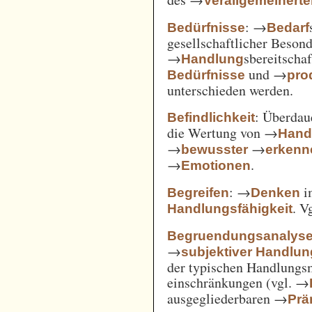
Verallgemeinert
: →
Bedürfnisse
Bedarf
gesellschaftlicher Beson
→
sbereitscha
Handlung
und →
Bedürfnisse
pro
unterschieden werden.
: Überda
Befindlichkeit
die Wertung von →
Hand
→
→
bewusster
erkenn
→
.
Emotionen
: →
i
Begreifen
Denken
. V
Handlungsfähigkeit
Begruendungsanalys
→
subjektiver Handlu
der typischen Handlungs
einschränkungen (vgl. →
ausgegliederbaren →
Prä