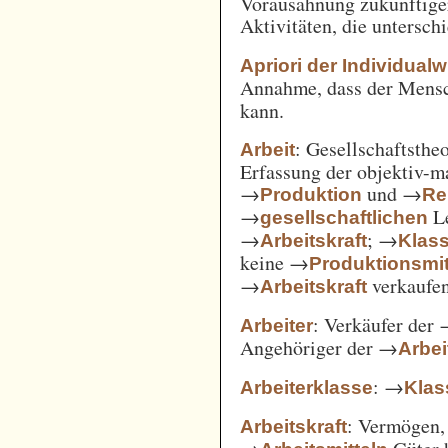
Vorausahnung zukünftiger
Aktivitäten, die untersc
Apriori der Individual
Annahme, dass der Mensc
kann.
: Gesellschaftsthe
Arbeit
Erfassung der objektiv-m
→
und →
Produktion
Re
→
Le
gesellschaftlichen
→
; →
Arbeitskraft
Klas
keine →
Produktionsmit
→
verkaufe
Arbeitskraft
: Verkäufer der
Arbeiter
Angehöriger der →
Arbei
: →
Arbeiterklasse
Klas
: Vermögen,
Arbeitskraft