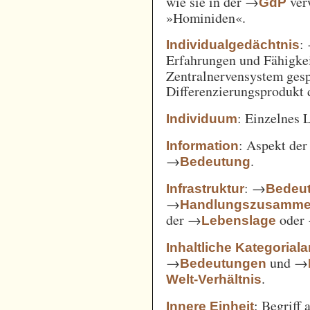
wie sie in der →
verw
GdP
»Hominiden«.
:
Individualgedächtnis
Erfahrungen und Fähigke
Zentralnervensystem gesp
Differenzierungsprodukt
: Einzelnes 
Individuum
: Aspekt de
Information
→
.
Bedeutung
: →
Infrastruktur
Bedeut
→
Handlungszusamm
der →
oder
Lebenslage
Inhaltliche Kategorial
→
und →
Bedeutungen
.
Welt-Verhältnis
: Begriff
Innere Einheit