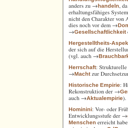
anders zu →
, d
handeln
erhaltungsfähiges System
nicht den Charakter von 
dies noch vor dem →
Dom
→
Gesellschaftlichkeit
Hergestelltheits-Aspek
der sich auf die Herstell
(vgl. auch →
Brauchbark
: Strukturell
Herrschaft
→
zur Durchsetzu
Macht
: H
Historische Empirie
Rekonstruktion der →
Ge
auch →
).
Aktualempirie
: Vor- oder Frü
Hominini
Entwicklungsstufe der →
erreicht habe
Menschen