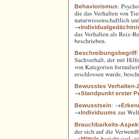
: Psycho
Behaviorismus
die das Verhalten von Ti
naturwissenschaftlich unt
→
Individualgedächtni
das Verhalten als Reiz-
beschrieben.
:
Beschreibungsbegriff
Sachverhalt, der mit Hil
von Kategorien formulie
erschlossen wurde, besch
Bewusstes Verhalten-
→
Standpunkt erster P
: →
Bewusstsein
Erken
→
zur Welt 
Individuums
Brauchbarkeits-Aspek
der sich auf die Verwend
→
bezieht (vgl. 
Mittels