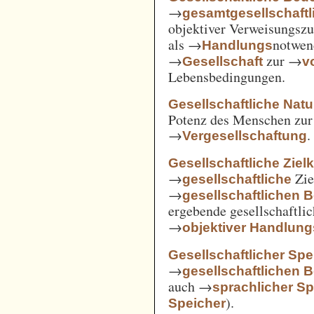
→
gesamtgesellschaftl
objektiver Verweisungs
als →
notwen
Handlungs
→
zur →
Gesellschaft
v
Lebensbedingungen.
Gesellschaftliche Nat
Potenz des Menschen zur 
→
.
Vergesellschaftung
Gesellschaftliche Ziel
→
Zie
gesellschaftliche
→
gesellschaftlichen 
ergebende gesellschaftli
→
objektiver Handlu
Gesellschaftlicher Spe
→
gesellschaftlichen 
auch →
sprachlicher Sp
).
Speicher