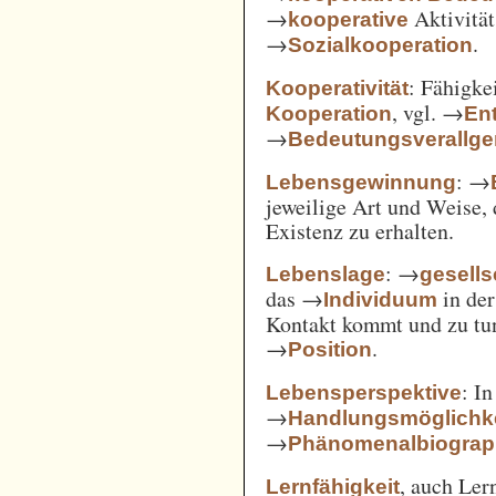
→
Aktivität
kooperative
→
.
Sozialkooperation
: Fähigke
Kooperativität
, vgl. →
Kooperation
En
→
Bedeutungsverallg
: →
Lebensgewinnung
jeweilige Art und Weise, 
Existenz zu erhalten.
: →
Lebenslage
gesells
das →
in der
Individuum
Kontakt kommt und zu tun 
→
.
Position
: I
Lebensperspektive
→
Handlungsmöglichk
→
Phänomenalbiograp
, auch Ler
Lernfähigkeit