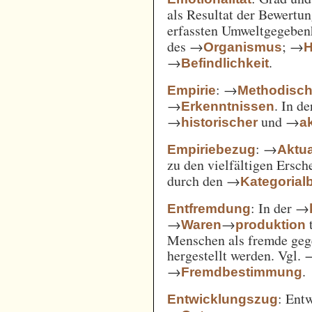
als Resultat der Bewertu
erfassten Umweltgegebe
des →
; →
Organismus
H
→
.
Befindlichkeit
: →
Empirie
Methodisc
→
. In d
Erkenntnissen
→
und →
historischer
ak
: →
Empiriebezug
Aktua
zu den vielfältigen Ersc
durch den →
Kategorial
: In der →
Entfremdung
→
→
t
Waren
produktion
Menschen als fremde gege
hergestellt werden. Vgl.
→
.
Fremdbestimmung
: Ent
Entwicklungszug