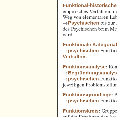
Funktional-historisch
empirisches Verfahren, m
Weg von elementaren Leb
→
bis zur
Psychischen
des Psychischen beim Men
wird.
Funktionale Kategoria
→
Funkti
psychischen
.
Verhältnis
: Kon
Funktionsanalyse
→
Begründungsanaly
→
Funktio
psychischen
jeweiligen Problemstellu
: 
Funktionsgrundlage
→
Funktio
psychischen
: Gruppe
Funktionskreis
auf die Erhaltung der Art