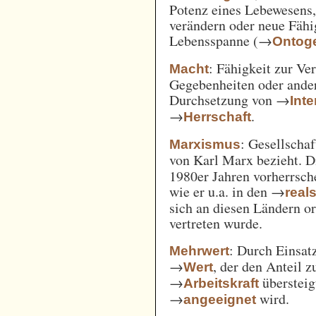
Potenz eines Lebewesens,
verändern oder neue Fähi
Lebensspanne (→
Ontog
: Fähigkeit zur Ve
Macht
Gegebenheiten oder ande
Durchsetzung von →
Int
→
.
Herrschaft
: Gesellschaf
Marxismus
von Karl Marx bezieht. 
1980er Jahren vorherrsch
wie er u.a. in den →
real
sich an diesen Ländern o
vertreten wurde.
: Durch Einsat
Mehrwert
→
, der den Anteil 
Wert
→
überstei
Arbeitskraft
→
wird.
angeeignet