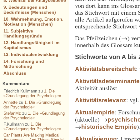
8. Wechsel der Analyseebene
von dort kann ins Glossa
9. Bedeutungen und
das Stichwort mit einem 
Bedürfnisse (Menschen)
alle Artikel aufgerufen w
10. Wahrnehmung, Emotion,
Motivation (Menschen)
entsprechende Stichwort
11. Subjektive
Handlungsgründe
Das Pfeilzeichen (→) verw
12. Handlungsfähigkeit im
innerhalb des Glossars k
Kapitalismus
13. Individualentwicklung
Stichworte von A bis 
14. Forschung und
Mitforschung
:
Aktivitätsbereitschaft
Abschluss
Aktivitätsdeterminante
Kommentare
Aktivität auslöst.
Friedrich Kullmann
zu
1. Die
»Grundlegung der Psychologie«
: vgl
Aktivitätsrelevanz
Annette
zu
1. Die »Grundlegung
der Psychologie«
: Forschu
Aktualempirie
StefanMz
zu
1. Die »Grundlegung
(aktuelle) →
der Psychologie«
psychisch
F.Kullmann
zu
1. Die
→
)
historische Empirie
»Grundlegung der Psychologie«
Car Plants Are Making Medical
: Umsetz
Aktualisierung
Equipment — And Things Should