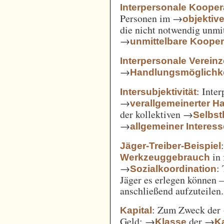
Interpersonale Kooper
Personen im →
objekti
die nicht notwendig unmi
→
unmittelbare Kooper
Interpersonale Verein
→
Handlungsmöglichke
: Inte
Intersubjektivität
→
verallgemeinerter H
der kollektiven →
Selbs
→
allgemeiner Interes
Jäger-Treiber-Beispiel
in 
Werkzeuggebrauch
→
:
Sozialkoordination
Jäger es erlegen können 
anschließend aufzuteilen.
: Zum Zweck der
Kapital
Geld; →
der →
Klasse
Ka