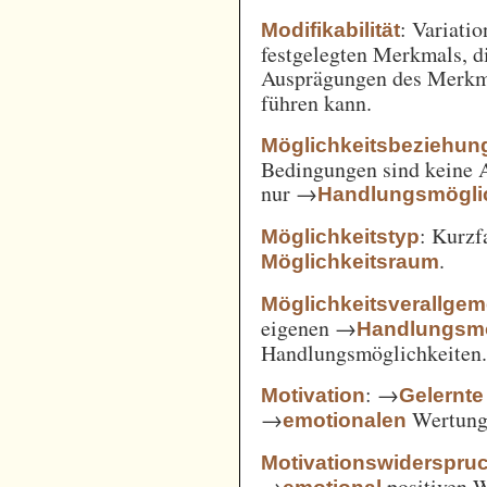
: Variatio
Modifikabilität
festgelegten Merkmals, d
Ausprägungen des Merkm
führen kann.
Möglichkeitsbeziehun
Bedingungen sind keine A
nur →
Handlungsmögli
: Kurz
Möglichkeitstyp
.
Möglichkeitsraum
Möglichkeitsverallge
eigenen →
Handlungsmö
Handlungsmöglichkeiten
: →
Motivation
Gelernte
→
Wertung 
emotionalen
Motivationswiderspru
→
positiven 