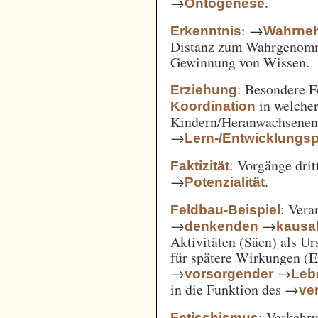
→
.
Ontogenese
: →
Erkenntnis
Wahrne
Distanz zum Wahrgenomm
Gewinnung von Wissen.
: Besondere 
Erziehung
in welcher
Koordination
Kindern/Heranwachsene
→
Lern-/Entwicklungs
: Vorgänge drit
Faktizität
→
.
Potenzialität
: Vera
Feldbau-Beispiel
→
→
denkenden
kausa
Aktivitäten (Säen) als U
für spätere Wirkungen (E
→
→
vorsorgender
Leb
in die Funktion des →
ve
: Verkehru
Fetischismus