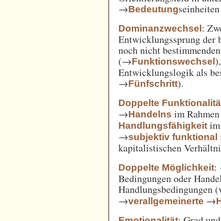
→
seinheiten
Bedeutung
: Zw
Dominanzwechsel
Entwicklungssprung der be
noch nicht bestimmenden
(→
)
Funktionswechsel
Entwicklungslogik als be
→
).
Fünfschritt
Doppelte Funktionalitä
→
im Rahme
Handelns
im
Handlungsfähigkeit
→
subjektiv funktional
kapitalistischen Verhält
:
Doppelte Möglichkeit
Bedingungen oder Handel
Handlungsbedingungen (
→
→
verallgemeinerte
: Grad un
Emotionalität