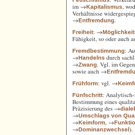
im →
, wod
Kapitalismus
Verhältnisse widergespie
→
.
Entfremdung
: →
Freiheit
Möglichkei
Fähigkeit, so oder auch 
: A
Fremdbestimmung
→
durch sachl
Handelns
→
. Vgl. im Gege
Zwang
sowie auch →
Entfremd
: vgl. →
Frühform
Keimf
: Analytisch-
Fünfschritt
Bestimmung eines qualita
Präzisierung des →
diale
→
Umschlags von Quant
→
, →
Keimform
Funkti
→
).
Dominanzwechsel