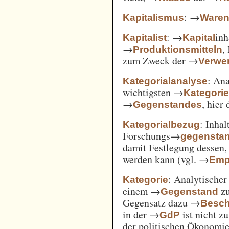
: →
Kapitalismus
Ware
: →
inh
Kapitalist
Kapital
→
,
Produktionsmitteln
zum Zweck der →
Verwe
: An
Kategorialanalyse
wichtigsten →
Kategori
→
, hier
Gegenstandes
: Inha
Kategorialbezug
Forschungs→
gegensta
damit Festlegung dessen
werden kann (vgl. →
Emp
: Analytischer
Kategorie
einem →
zu
Gegenstand
Gegensatz dazu →
Besch
in der →
ist nicht z
GdP
der politischen Ökonomi