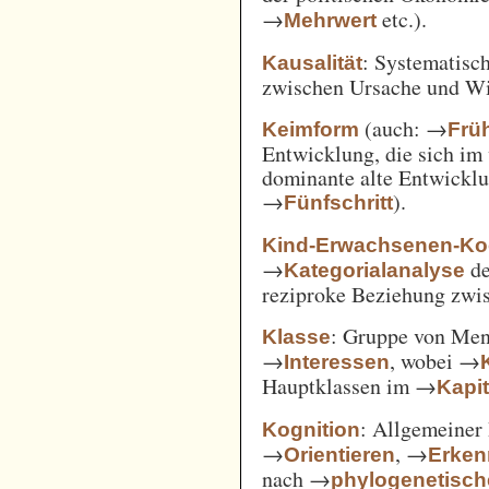
→
etc.).
Mehrwert
: Systematisc
Kausalität
zwischen Ursache und W
(auch: →
Keimform
Frü
Entwicklung, die sich im 
dominante alte Entwicklun
→
).
Fünfschritt
Kind-Erwachsenen-Koo
→
d
Kategorialanalyse
reziproke Beziehung zwi
: Gruppe von Me
Klasse
→
, wobei →
Interessen
Hauptklassen im →
Kapi
: Allgemeiner 
Kognition
→
, →
Orientieren
Erken
nach →
phylogenetisc