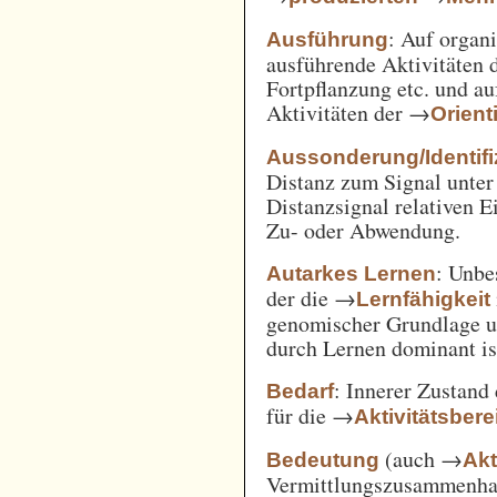
: Auf orga
Ausführung
ausführende Aktivitäten
Fortpflanzung etc. und a
Aktivitäten der →
Orient
Aussonderung/Identifi
Distanz zum Signal unter
Distanzsignal relativen 
Zu- oder Abwendung.
: Unbe
Autarkes Lernen
der die →
Lernfähigkeit
genomischer Grundlage u
durch Lernen dominant is
: Innerer Zustand
Bedarf
für die →
Aktivitätsbere
(auch →
Bedeutung
Akt
Vermittlungszusammenh