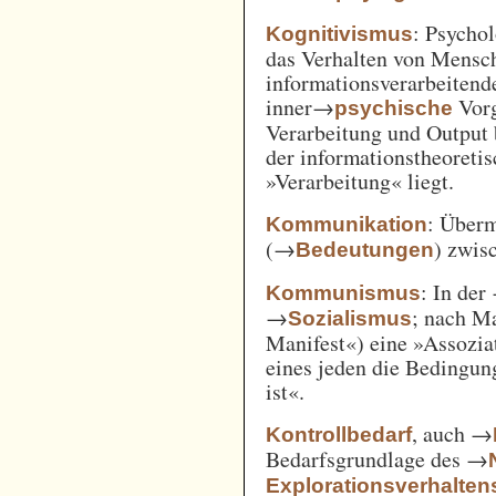
: Psycho
Kognitivismus
das Verhalten von Mensc
informationsverarbeitend
inner→
Vorg
psychische
Verarbeitung und Output 
der informationstheoreti
»Verarbeitung« liegt.
: Überm
Kommunikation
(→
) zwi
Bedeutungen
: In der
Kommunismus
→
; nach M
Sozialismus
Manifest«) eine »Assozia
eines jeden die Bedingung
ist«.
, auch →
Kontrollbedarf
Bedarfsgrundlage des →
Explorationsverhalten