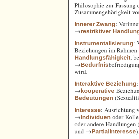
Philosophie zur Fassung d
Zusammengehörigkeit von
: Verinne
Innerer Zwang
→
restriktiver Handlun
: 
Instrumentalisierung
Beziehungen im Rahmen
, b
Handlungsfähigkeit
→
befriedigun
Bedürfnis
wird.
Interaktive Beziehung
→
Beziehun
kooperative
(Sexualitä
Bedeutungen
: Ausrichtung
Interesse
→
oder Kolle
Individuen
oder andere Handlungen 
und →
)
Partialinteresse