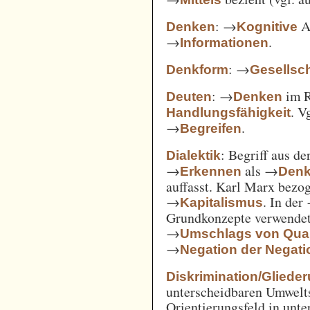
: →
Ak
Denken
Kognitive
→
.
Informationen
: →
Denkform
Gesellsch
: →
im 
Deuten
Denken
. V
Handlungsfähigkeit
→
.
Begreifen
: Begriff aus d
Dialektik
→
als →
Erkennen
Den
auffasst. Karl Marx bezo
→
. In der
Kapitalismus
Grundkonzepte verwendet
→
Umschlags von Quant
→
Negation der Negati
Diskrimination/Gliede
unterscheidbaren Umwelts
Orientierungsfeld in unte