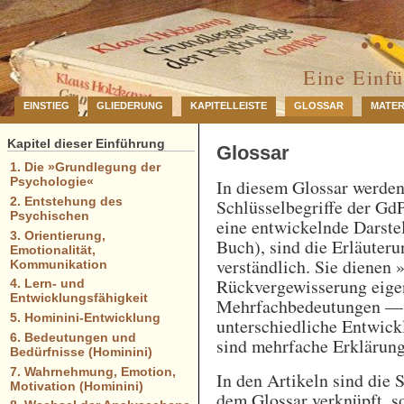
… 
Eine Einf
EINSTIEG
GLIEDERUNG
KAPITELLEISTE
GLOSSAR
MATER
Kapitel dieser Einführung
Glossar
1. Die »Grundlegung der
Psychologie«
In diesem Glossar werde
2. Entstehung des
Schlüsselbegriffe der GdP
Psychischen
eine entwickelnde Darstel
3. Orientierung,
Buch), sind die Erläuteru
Emotionalität,
verständlich. Sie dienen 
Kommunikation
Rückvergewisserung eigen
4. Lern- und
Entwicklungsfähigkeit
Mehrfachbedeutungen — e
5. Hominini-Entwicklung
unterschiedliche Entwick
6. Bedeutungen und
sind mehrfache Erklärung
Bedürfnisse (Hominini)
7. Wahrnehmung, Emotion,
In den Artikeln sind die 
Motivation (Hominini)
dem Glossar verknüpft, so