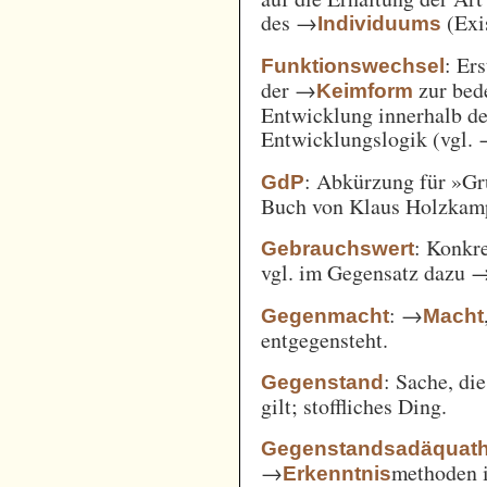
des →
(Exi
Individuums
: Er
Funktionswechsel
der →
zur bed
Keimform
Entwicklung innerhalb de
Entwicklungslogik (vgl.
: Abkürzung für »Gr
GdP
Buch von Klaus Holzkamp,
: Konkre
Gebrauchswert
vgl. im Gegensatz dazu 
: →
Gegenmacht
Macht
entgegensteht.
: Sache, di
Gegenstand
gilt; stoffliches Ding.
Gegenstandsadäquath
→
methoden i
Erkenntnis