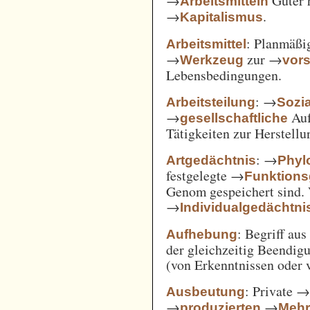
→
Güter 
Arbeitsmitteln
→
.
Kapitalismus
: Planmäßig
Arbeitsmittel
→
zur →
Werkzeug
vor
Lebensbedingungen.
: →
Arbeitsteilung
Sozi
→
Auf
gesellschaftliche
Tätigkeiten zur Herstell
: →
Artgedächtnis
Phyl
festgelegte →
Funktions
Genom gespeichert sind. 
→
Individualgedächtni
: Begriff au
Aufhebung
der gleichzeitig Beendi
(von Erkenntnissen oder 
: Private 
Ausbeutung
→
→
produzierten
Mehr