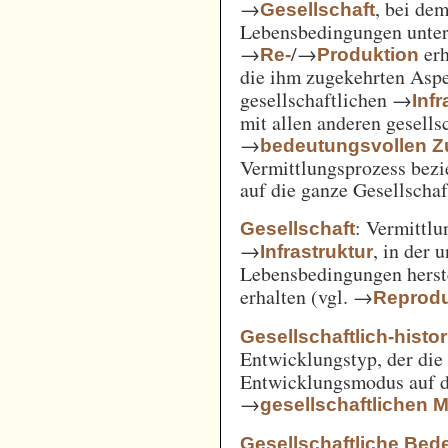
→
, bei de
Gesellschaft
Lebensbedingungen unter 
→
/→
erh
Re-
Produktion
die ihm zugekehrten Aspe
gesellschaftlichen →
Inf
mit allen anderen gesell
→
bedeutungsvollen
Vermittlungsprozess bezi
auf die ganze Gesellschaf
: Vermittl
Gesellschaft
→
, in der 
Infrastruktur
Lebensbedingungen herst
erhalten (vgl. →
Reprodu
Gesellschaftlich-histo
Entwicklungstyp, der die
Entwicklungsmodus auf d
→
gesellschaftlichen
Gesellschaftliche Bed