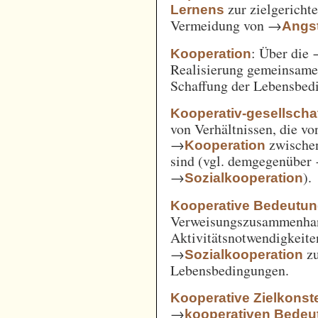
zur zielgerich
Lernens
Vermeidung von →
Angst
: Über die
Kooperation
Realisierung gemeinsam
Schaffung der Lebensbed
Kooperativ-gesellschaf
von Verhältnissen, die vo
→
zwische
Kooperation
sind (vgl. demgegenüber
→
).
Sozialkooperation
Kooperative Bedeutun
Verweisungszusammenha
Aktivitätsnotwendigkeite
→
z
Sozialkooperation
Lebensbedingungen.
Kooperative Zielkonste
→
kooperativen Bedeu