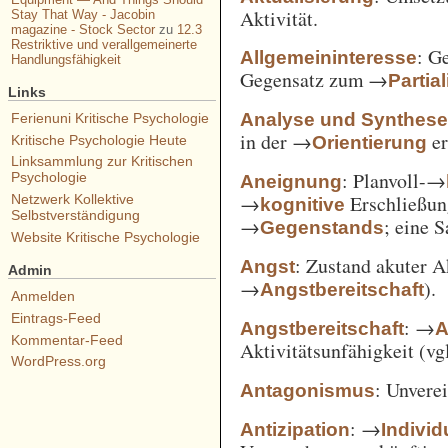
Aktivität.
Stay That Way - Jacobin
magazine - Stock Sector
zu
12.3
Restriktive und verallgemeinerte
: G
Allgemeininteresse
Handlungsfähigkeit
Gegensatz zum →
Partia
Links
Analyse und Synthes
Ferienuni Kritische Psychologie
in der →
er
Orientierung
Kritische Psychologie Heute
Linksammlung zur Kritischen
: Planvoll-→
Psychologie
Aneignung
→
Erschließun
Netzwerk Kollektive
kognitive
Selbstverständigung
→
; eine 
Gegenstands
Website Kritische Psychologie
: Zustand akuter A
Angst
Admin
→
).
Angstbereitschaft
Anmelden
Eintrags-Feed
: →
Angstbereitschaft
A
Kommentar-Feed
Aktivitätsunfähigkeit (vg
WordPress.org
: Unvere
Antagonismus
: →
Antizipation
Individ