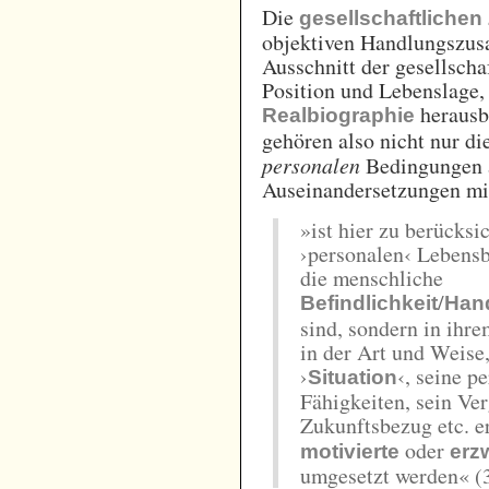
Die
gesellschaftlichen
objektiven Handlungszus
Ausschnitt der gesellsch
Position und Lebenslage, 
herausb
Realbiographie
gehören also nicht nur di
personalen
Bedingungen a
Auseinandersetzungen mi
»ist hier zu berücksi
›personalen‹ Lebensb
die menschliche
/
Befindlichkeit
Hand
sind, sondern in ihr
in der Art und Weise,
›
‹, seine p
Situation
Fähigkeiten, sein Ve
Zukunftsbezug etc. e
oder
motivierte
erz
umgesetzt werden« (