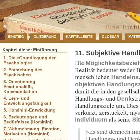
… 
Eine Einf
EINSTIEG
GLIEDERUNG
KAPITELLEISTE
GLOSSAR
MATER
Kapitel dieser Einführung
11. Subjektive Han
1. Die »Grundlegung der
Die
Möglichkeitsbezie
Psychologie«
Realität bedeutet weder 
2. Entstehung des
Psychischen
menschlichen
Handelns
3. Orientierung,
objektiven Handlung
Emotionalität,
damit die in den gesellsc
Kommunikation
Handlungs- und
str
Denk
4. Lern- und
Entwicklungsfähigkeit
Handlungsziele um. Dies 
5. Hominini-Entwicklung
verkürzt, zerstückelt, myst
6. Bedeutungen und
als seine
Individuum
Si
Bedürfnisse (Hominini)
7. Wahrnehmung, Emotion,
»Es sind dennoch i
Motivation (Hominini)
Handlungs- und Denk