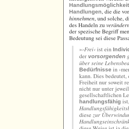
Handlungsmöglichkei
, die die v
Handlungen
hinnehmen
, und solche, 
des Handeln zu
veränder
der spezische Begriff me
Bedeutung sei diese Pass
»
›Frei‹
ist ein
Indiv
der
g
vorsorgenden
über seine Lebensbe
in ›men
Bedürfnisse
kann. Dies bedeutet,
Freiheit nur soweit 
nicht nur unter jewei
gesellschaftlichen 
ist
handlungsfähig
Handlungsfähigkeits
diese
zur Überwindun
Handlungseinschränk
diese Weise ist ja di