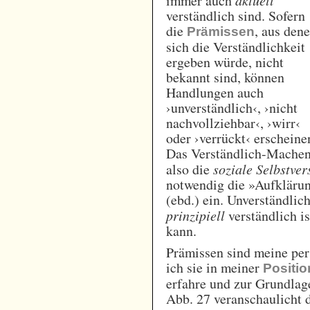
immer auch
verständlich sind. Sofern
die
, aus den
Prämissen
sich die Verständlichkeit
ergeben würde, nicht
bekannt sind, können
Handlungen auch
›unverständlich‹, ›nicht
nachvollziehbar‹, ›wirr‹
oder ›verrückt‹ erscheine
Das Verständlich-Machen
also die
soziale Selbstve
notwendig die »Aufkläru
(ebd.) ein. Unverständlic
prinzipiell
verständlich i
kann.
Prämissen sind meine pe
ich sie in meiner
Positio
erfahre und zur Grundla
Abb. 27 veranschaulicht