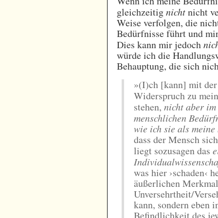
Wenn ich meine Bedürfnis
gleichzeitig
nicht
nicht ve
Weise verfolgen, die nich
Bedürfnisse führt und mi
Dies kann mir jedoch
nic
würde ich die Handlungswe
Behauptung, die sich nic
»(I)ch [kann] mit de
Widerspruch zu mei
stehen,
nicht aber i
menschlichen Bedürfn
wie ich sie als meine
dass der Mensch sich
liegt sozusagen das
e
Individualwissenscha
was hier ›schaden‹ he
äußerlichen Merkmale
Unversehrtheit/Verse
kann, sondern eben i
Befindlichkeit des je