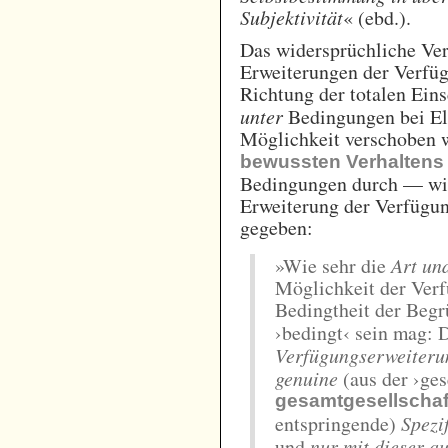
Subjektivität
« (ebd.).
Das widersprüchliche Ve
Erweiterungen der Verfü
Richtung der totalen Ein
unter
Bedingungen bei El
Möglichkeit verschoben w
bewussten Verhaltens
Bedingungen durch — wi
Erweiterung der Verfügu
gegeben:
»Wie sehr die
Art un
Möglichkeit der Verf
Bedingtheit der Begr
›bedingt‹ sein mag: 
Verfügungserweiterun
genuine
(aus der ›ges
gesamtgesellschaft
entspringende)
Spezi
und
nur mit dieser a