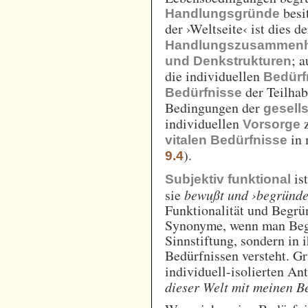
besi
Handlungsgründe
der ›Weltseite‹ ist dies d
Handlungszusammen
; 
und Denkstrukturen
die individuellen
Bedürf
der Teilhab
Bedürfnisse
Bedingungen der
gesell
individuellen
z
Vorsorge
in 
vitalen Bedürfnisse
).
9.4
ist
Subjektiv funktional
sie
bewußt und ›begründe
Funktionalität und Begrü
Synonyme, wenn man Begr
Sinnstiftung, sondern in 
Bedürfnissen versteht. Gr
individuell-isolierten An
dieser Welt mit meinen B