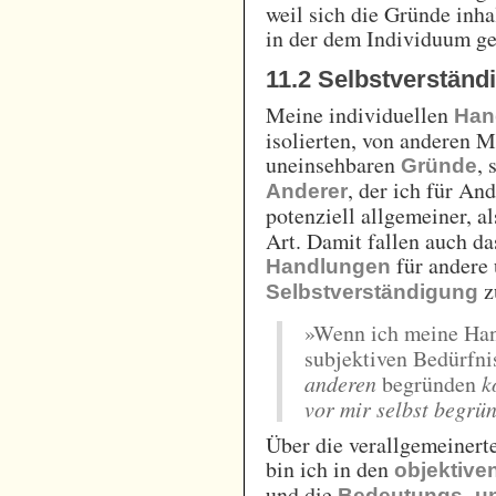
weil sich die Gründe inha
in der dem Individuum g
11.2 Selbstverstän
Meine individuellen
Han
isolierten, von anderen 
uneinsehbaren
, 
Gründe
, der ich für An
Anderer
potenziell allgemeiner, a
Art. Damit fallen auch d
für andere
Handlungen
z
Selbstverständigung
»Wenn ich meine Han
subjektiven Bedürfni
anderen
begründen
k
vor mir selbst begrü
Über die verallgemeinert
bin ich in den
objektiv
und die
Bedeutungs- u