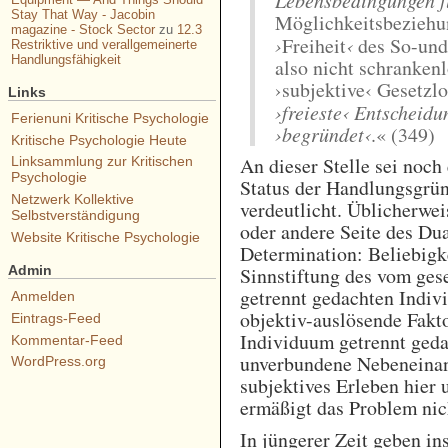
Stay That Way - Jacobin
Möglichkeitsbeziehun
magazine - Stock Sector
zu
12.3
›
Freiheit
‹
des So-und
Restriktive und verallgemeinerte
Handlungsfähigkeit
also nicht schrankenl
›subjektive‹ Gesetzlo
Links
›freieste‹ Entscheidu
Ferienuni Kritische Psychologie
›begründet‹
.« (349)
Kritische Psychologie Heute
An dieser Stelle sei noch
Linksammlung zur Kritischen
Psychologie
Status der Handlungsgrün
Netzwerk Kollektive
verdeutlicht. Üblicherwei
Selbstverständigung
oder andere Seite des Du
Website Kritische Psychologie
Determination: Beliebigke
Admin
Sinnstiftung des vom ge
getrennt gedachten Indiv
Anmelden
objektiv-auslösende Fakto
Eintrags-Feed
Individuum getrennt geda
Kommentar-Feed
unverbundene Nebeneinan
WordPress.org
subjektives Erleben hier
ermäßigt das Problem nic
In jüngerer Zeit geben i