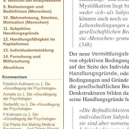
8. Wechsel der Analyseebene
Mystifikation liegt 
9. Bedeutungen und
weder ›ich‹ als Subje
Bedürfnisse (Menschen)
können auch noch so m
10. Wahrnehmung, Emotion,
Motivation (Menschen)
Lebensbedingungen an
11. Subjektive
gesellschaftlichen B
Handlungsgründe
sie
›Menschen‹ grunds
12. Handlungsfähigkeit im
(348)
Kapitalismus
13. Individualentwicklung
Der neue
Vermittlungsbe
14. Forschung und
von objektiven Bedingung
Mitforschung
auf der Seite des Individ
Abschluss
, od
Handlungsgründe
Kommentare
Bedingungen und Gründe 
Friedrich Kullmann
zu
1. Die
die gesellschaftlichen B
»Grundlegung der Psychologie«
Denkstrukturen bilden d
Annette
zu
1. Die »Grundlegung
seine Handlungsgründe h
der Psychologie«
StefanMz
zu
1. Die »Grundlegung
»
Die Befindlichkeite
der Psychologie«
F.Kullmann
zu
1. Die
individuellem Subjekt
»Grundlegung der Psychologie«
sie sind aber notwen
Car Plants Are Making Medical
Lebensbedingungen f
Equipment — And Things Should