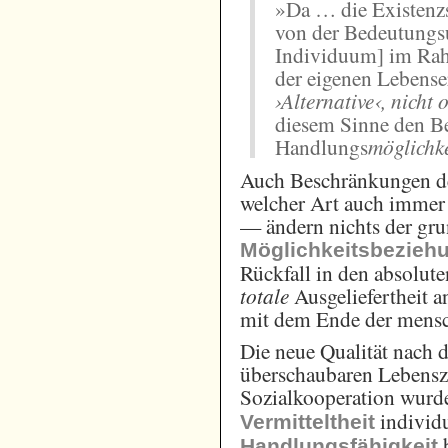
»Da … die Existenz
von der Bedeutungs
Individuum] im Rah
der eigenen Lebense
›Alternative‹, nicht
diesem Sinne den B
Handlungs
möglichk
Auch Beschränkungen d
welcher Art auch immer 
— ändern nichts der gru
Möglichkeitsbezieh
Rückfall in den absolut
totale
Ausgeliefertheit 
mit dem Ende der mensch
Die neue Qualität nach 
überschaubaren Lebens
Sozialkooperation wurd
individu
Vermitteltheit
b
Handlungsfähigkeit