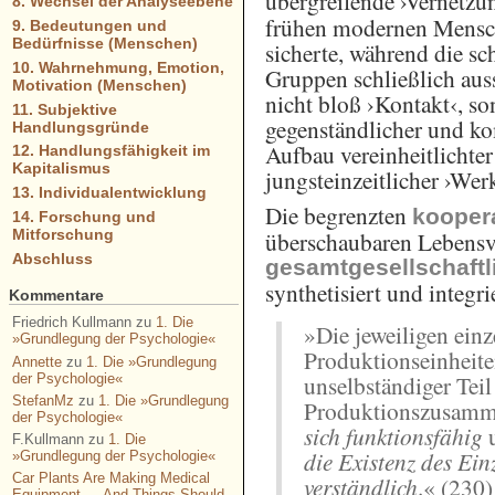
übergreifende ›Vernetzu
8. Wechsel der Analyseebene
frühen modernen Mensch
9. Bedeutungen und
Bedürfnisse (Menschen)
sicherte, während die sc
10. Wahrnehmung, Emotion,
Gruppen schließlich aus
Motivation (Menschen)
nicht bloß ›Kontakt‹, s
11. Subjektive
gegenständlicher und k
Handlungsgründe
Aufbau vereinheitlichte
12. Handlungsfähigkeit im
Kapitalismus
jungsteinzeitlicher ›We
13. Individualentwicklung
Die begrenzten
kooper
14. Forschung und
Mitforschung
überschaubaren Lebensv
Abschluss
gesamtgesellschaft
synthetisiert und integri
Kommentare
Friedrich Kullmann
zu
1. Die
»Die jeweiligen ein
»Grundlegung der Psychologie«
Produktionseinheit
Annette
zu
1. Die »Grundlegung
unselbständiger Tei
der Psychologie«
StefanMz
zu
1. Die »Grundlegung
Produktionszusamme
der Psychologie«
sich funktionsfähig
u
F.Kullmann
zu
1. Die
die Existenz des Ein
»Grundlegung der Psychologie«
Car Plants Are Making Medical
verständlich
.« (230)
Equipment — And Things Should