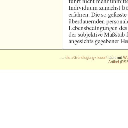
führt nicht mehr unmitt
Individuum zunächst
b
erfahren. Die so gefasst
überdauernden personal
Lebensbedingungen des I
der subjektive Maßstab 
angesichts gegebener
Ha
… die »Grundlegung« lesen!
läuft mit
Wo
Artikel (RS