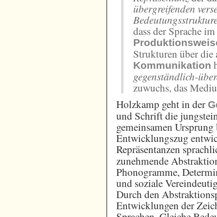
übergreifenden vers
Bedeutungsstruktur
dass der Sprache im
Produktionsweis
Strukturen über die 
h
Kommunikation
gegenständlich-über
zuwuchs, das Medi
Holzkamp geht in der
G
und Schrift die jungstei
gemeinsamen Ursprung b
Entwicklungszug entwick
Repräsentanzen sprachli
zunehmende Abstraktio
Phonogramme, Determina
und soziale Vereindeuti
Durch den Abstraktionsp
Entwicklungen der Zeic
Sprachen. Gleiche Bedeu