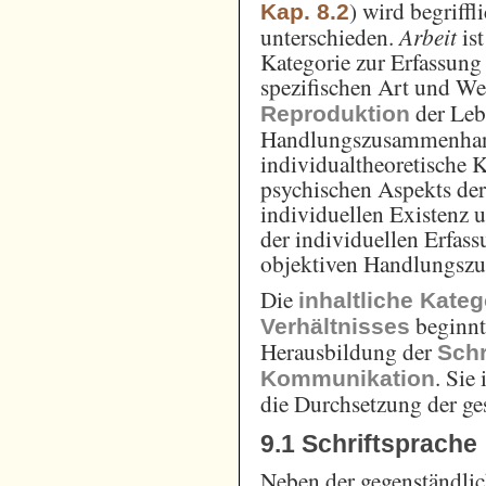
) wird begriff
Kap. 8.2
unterschieden.
Arbeit
ist
Kategorie zur Erfassung
spezifischen Art und We
der Leb
Reproduktion
Handlungszusammenha
individualtheoretische K
psychischen Aspekts de
individuellen Existenz 
der individuellen Erfa
objektiven Handlungsz
Die
inhaltliche Kate
beginnt
Verhältnisses
Herausbildung der
Schr
. Sie
Kommunikation
die Durchsetzung der ges
9.1 Schriftsprache
Neben der gegenständli