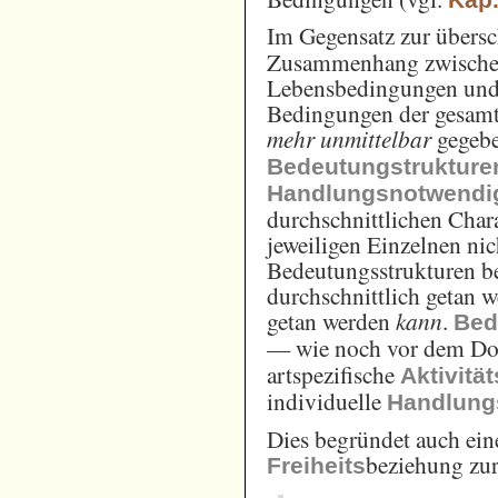
Im Gegensatz zur übers
Zusammenhang zwischen
Lebensbedingungen und 
Bedingungen der gesamtg
mehr unmittelbar
gegebe
Bedeutungstrukture
Handlungsnotwendi
durchschnittlichen Char
jeweiligen Einzelnen ni
Bedeutungsstrukturen be
durchschnittlich getan 
getan werden
kann
.
Bed
— wie noch vor dem Do
artspezifische
Aktivitä
individuelle
Handlung
Dies begründet auch ei
beziehung zur
Freiheits