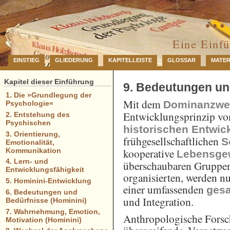
… 
Eine Einf
EINSTIEG
GLIEDERUNG
KAPITELLEISTE
GLOSSAR
MATER
Kapitel dieser Einführung
9. Bedeutungen un
1. Die »Grundlegung der
Mit dem
Dominanzwe
Psychologie«
Entwicklungsprinzip vo
2. Entstehung des
Psychischen
historischen Entwic
3. Orientierung,
frühgesellschaftlichen
S
Emotionalität,
kooperative
Kommunikation
Lebensge
4. Lern- und
überschaubaren Gruppen
Entwicklungsfähigkeit
organisierten, werden n
5. Hominini-Entwicklung
einer umfassenden
gesa
6. Bedeutungen und
und Integration.
Bedürfnisse (Hominini)
7. Wahrnehmung, Emotion,
Anthropologische Forsch
Motivation (Hominini)