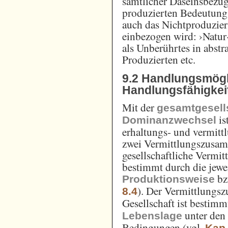
sämtlicher Daseinsbezüge
produzierten Bedeutung
auch das Nichtproduzier
einbezogen wird: ›Natur‹
als Unberührtes in abst
Produzierten etc.
9.2 Handlungsmögl
Handlungsfähigkei
Mit der
gesamtgesell
is
Dominanzwechsel
erhaltungs- und vermitt
zwei Vermittlungszusam
gesellschaftliche Verm
bestimmt durch die jewei
bz
Produktionsweise
). Der Vermittlung
8.4
Gesellschaft ist bestimm
unter den 
Lebenslage
Bedingungen (vgl.
Kap.