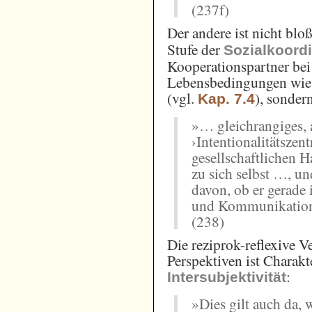
(237f)
Der andere ist nicht blo
Stufe der
Sozialkoord
Kooperationspartner bei
Lebensbedingungen wie a
(vgl.
), sonder
Kap. 7.4
»… gleichrangiges, 
›Intentionalitätszen
gesellschaftlichen 
zu sich selbst …, un
davon, ob er gerade
und Kommunikation
(238)
Die reziprok-reflexive V
Perspektiven ist Charak
:
Intersubjektivität
»Dies gilt auch da, 