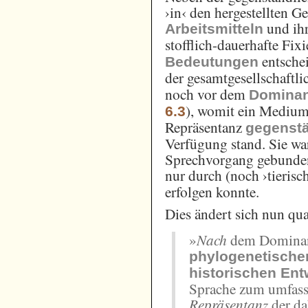
›in‹ den hergestellten 
und ihr
Arbeitsmitteln
stofflich-dauerhafte Fix
entschei
Bedeutungen
der gesamtgesellschaftli
noch vor dem
Domina
), womit ein Medium
6.3
Repräsentanz
gegenst
Verfügung stand. Sie wa
Sprechvorgang gebunden
nur durch (noch ›tierisc
erfolgen konnte.
Dies ändert sich nun qual
»
Nach
dem Dominan
phylogenetische
historischen Ent
Sprache zum umfas
Repräsentanz
der da