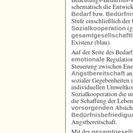
schematisch die Entwic
bzw.
Bedarf
Bedürfni
Stufe einschließlich der
(g
Sozialkooperation
gesamtgesellschaftli
Existenz (blau).
Auf der Seite des Bedarf
Regulation
emotionale
Steuerung zwischen Ene
an
Angstbereitschaft
sozialer Gegebenheiten 
individuellen Umweltkont
Sozialkooperation die u
die Schaffung der Lebe
Absich
vorsorgenden
Bedürfnisbefriedigu
Angstbereitschaft.
Mit der
gesamtgesell