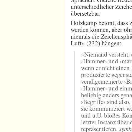
unterschiedlicher Zeiche
übersetzbar.
Holzkamp betont, dass Z
werden können, aber ohne
niemals die Zeichensphär
Luft« (232) hängen:
»Niemand versteht, 
›Hammer‹ und ›marte
wenn er nicht einen B
produzierte gegenst
verallgemeinerte ›B
›Hammer‹ und einma
beliebig anders gena
›Begriffe‹ sind also
sie kommuniziert we
und u.U. bloßes Kon
letzter Instanz über
repräsentieren,
symb