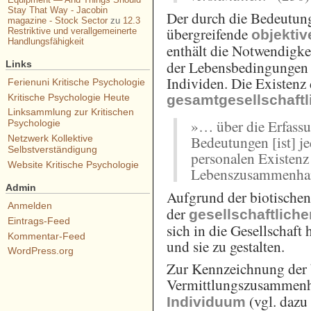
Stay That Way - Jacobin
Der durch die Bedeutung
magazine - Stock Sector
zu
12.3
übergreifende
Restriktive und verallgemeinerte
objekti
Handlungsfähigkeit
enthält die Notwendigke
der Lebensbedingungen u
Links
Individen. Die Existenz
Ferienuni Kritische Psychologie
Kritische Psychologie Heute
gesamtgesellschaftli
Linksammlung zur Kritischen
»… über die Erfass
Psychologie
Bedeutungen [ist] j
Netzwerk Kollektive
Selbstverständigung
personalen Existenz
Website Kritische Psychologie
Lebenszusammenhan
Admin
Aufgrund der biotischen
Anmelden
der
gesellschaftliche
Eintrags-Feed
sich in die Gesellschaft
Kommentar-Feed
und sie zu gestalten.
WordPress.org
Zur Kennzeichnung der 
Vermittlungszusammen
(vgl. dazu
Individuum