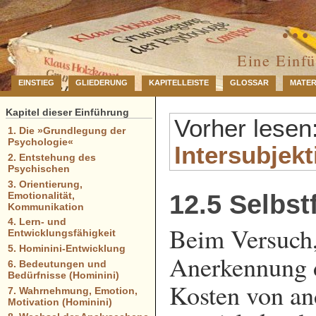
… 
Eine Einf
EINSTIEG
GLIEDERUNG
KAPITELLEISTE
GLOSSAR
MATER
Kapitel dieser Einführung
Vorher lesen
1. Die »Grundlegung der
Psychologie«
Intersubjekt
2. Entstehung des
Psychischen
3. Orientierung,
Emotionalität,
12.5 Selbs
Kommunikation
4. Lern- und
Beim Versuch,
Entwicklungsfähigkeit
5. Hominini-Entwicklung
Anerkennung 
6. Bedeutungen und
Bedürfnisse (Hominini)
Kosten von an
7. Wahrnehmung, Emotion,
Motivation (Hominini)