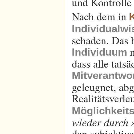
und Kontrolle 
Nach dem in
K
Individualwi
schaden. Das b
n
Individuum
dass alle tats
Mitverantwo
geleugnet, ab
Realitätsverl
Möglichkeit
wieder durch 
den subjektiv