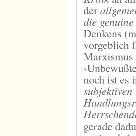
allgeme
der
die genuine 
Denkens (me
vorgeblich f
Marxismus z
›Unbewußte‹
noch ist es 
subjektiven
Handlungs
Herrschende
gerade dadu