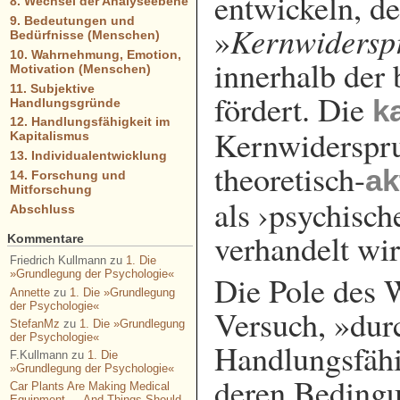
entwickeln, d
8. Wechsel der Analyseebene
9. Bedeutungen und
Kernwidersp
»
Bedürfnisse (Menschen)
10. Wahrnehmung, Emotion,
innerhalb der 
Motivation (Menschen)
11. Subjektive
fördert. Die
k
Handlungsgründe
12. Handlungsfähigkeit im
Kernwiderspru
Kapitalismus
13. Individualentwicklung
theoretisch-
ak
14. Forschung und
Mitforschung
als ›psychisch
Abschluss
verhandelt wir
Kommentare
Friedrich Kullmann
zu
1. Die
»Grundlegung der Psychologie«
Die Pole des W
Annette
zu
1. Die »Grundlegung
der Psychologie«
Versuch, »du
StefanMz
zu
1. Die »Grundlegung
der Psychologie«
Handlungsfähi
F.Kullmann
zu
1. Die
»Grundlegung der Psychologie«
deren Bedingu
Car Plants Are Making Medical
Equipment — And Things Should