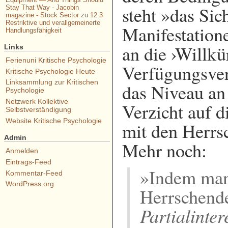
steht »das Sic
Stay That Way - Jacobin
magazine - Stock Sector
zu
12.3
Restriktive und verallgemeinerte
Manifestation
Handlungsfähigkeit
an die ›Willk
Links
Ferienuni Kritische Psychologie
Verfügungsver
Kritische Psychologie Heute
Linksammlung zur Kritischen
das Niveau an
Psychologie
Netzwerk Kollektive
Verzicht auf 
Selbstverständigung
Website Kritische Psychologie
mit den Herr
Admin
Mehr noch:
Anmelden
Eintrags-Feed
»Indem man 
Kommentar-Feed
WordPress.org
Herrschen
Partialinter