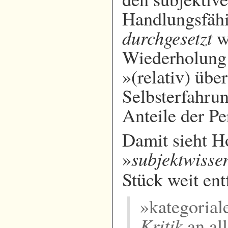
Handlungsfäh
durchgesetzt
w
Wiederholung 
»(relativ) üb
Selbsterfahru
Anteile der Pe
Damit sieht H
subjektwisse
»
Stück weit entf
»kategoria
Kritik
an all