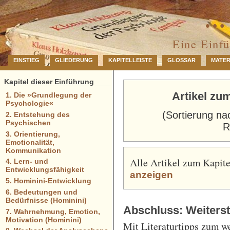
… 
Eine Einf
EINSTIEG
GLIEDERUNG
KAPITELLEISTE
GLOSSAR
MATER
Kapitel dieser Einführung
Artikel zu
1. Die »Grundlegung der
Psychologie«
(Sortierung na
2. Entstehung des
Psychischen
R
3. Orientierung,
Emotionalität,
Kommunikation
Alle Artikel zum Kapit
4. Lern- und
Entwicklungsfähigkeit
anzeigen
5. Hominini-Entwicklung
6. Bedeutungen und
Bedürfnisse (Hominini)
Abschluss: Weiterst
7. Wahrnehmung, Emotion,
Motivation (Hominini)
Mit Literaturtipps zum w