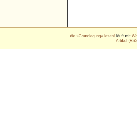
- - - - - - - - - - - - - - - - - 
- - - - - - - - - - - - - - - - - 
- - - - - - - - - - - - - - - - - 
… die »Grundlegung« lesen!
läuft mit
Wo
Artikel (RS