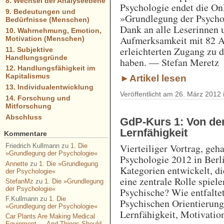
8. Wechsel der Analyseebene
Psychologie endet die On
9. Bedeutungen und
»Grundlegung der Psycho
Bedürfnisse (Menschen)
Dank an alle Leserinnen 
10. Wahrnehmung, Emotion,
Aufmerksamkeit mit 82 Art
Motivation (Menschen)
erleichterten Zugang zu
11. Subjektive
Handlungsgründe
haben. — Stefan Meretz
12. Handlungsfähigkeit im
Kapitalismus
►Artikel lesen
13. Individualentwicklung
Veröffentlicht am 26. März 2012 
14. Forschung und
Mitforschung
Abschluss
GdP-Kurs 1: Von der 
Lernfähigkeit
Kommentare
Vierteiliger Vortrag, geh
Friedrich Kullmann
zu
1. Die
»Grundlegung der Psychologie«
Psychologie 2012 in Berli
Annette
zu
1. Die »Grundlegung
Kategorien entwickelt, di
der Psychologie«
eine zentrale Rolle spie
StefanMz
zu
1. Die »Grundlegung
der Psychologie«
Psychische? Wie entfalte
F.Kullmann
zu
1. Die
Psychischen Orientierung,
»Grundlegung der Psychologie«
Lernfähigkeit, Motivati
Car Plants Are Making Medical
Equipment — And Things Should