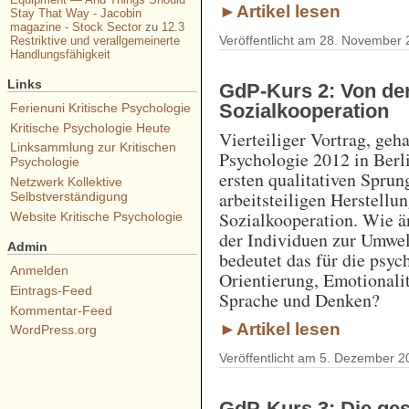
►Artikel lesen
Stay That Way - Jacobin
magazine - Stock Sector
zu
12.3
Veröffentlicht am 28. November 
Restriktive und verallgemeinerte
Handlungsfähigkeit
Links
GdP-Kurs 2: Von der
Sozial­kooperation
Ferienuni Kritische Psychologie
Kritische Psychologie Heute
Vierteiliger Vortrag, geh
Linksammlung zur Kritischen
Psychologie 2012 in Berli
Psychologie
ersten qualitativen Spru
Netzwerk Kollektive
arbeitsteiligen Herstellu
Selbstverständigung
Sozialkooperation. Wie ä
Website Kritische Psychologie
der Individuen zur Umwe
Admin
bedeutet das für die psy
Anmelden
Orientierung, Emotionali
Eintrags-Feed
Sprache und Denken?
Kommentar-Feed
►Artikel lesen
WordPress.org
Veröffentlicht am 5. Dezember 2
GdP-Kurs 3: Die gese