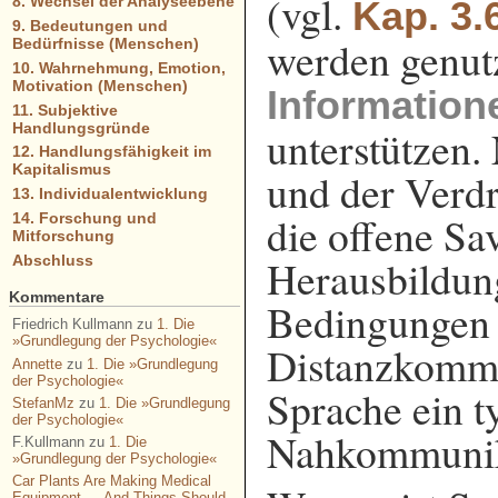
(vgl.
8. Wechsel der Analyseebene
Kap. 3.
9. Bedeutungen und
werden genut
Bedürfnisse (Menschen)
10. Wahrnehmung, Emotion,
Motivation (Menschen)
Information
11. Subjektive
Handlungsgründe
unterstützen
12. Handlungsfähigkeit im
Kapitalismus
und der Verd
13. Individualentwicklung
die offene Sa
14. Forschung und
Mitforschung
Herausbildung
Abschluss
Kommentare
Bedingungen 
Friedrich Kullmann
zu
1. Die
»Grundlegung der Psychologie«
Distanzkommu
Annette
zu
1. Die »Grundlegung
der Psychologie«
Sprache ein t
StefanMz
zu
1. Die »Grundlegung
der Psychologie«
Nahkommunika
F.Kullmann
zu
1. Die
»Grundlegung der Psychologie«
Car Plants Are Making Medical
Equipment — And Things Should