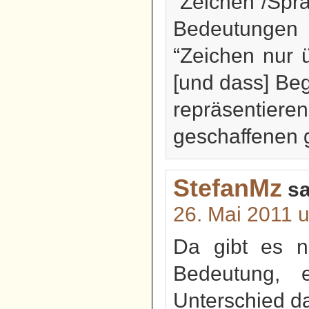
“Zeichen”/Spr
Bedeutungen (
“Zeichen nur 
[und dass] Begr
repräsentie
geschaffenen g
StefanMz
sa
26. Mai 2011 
Da gibt es ni
Bedeutung, 
Unterschied d