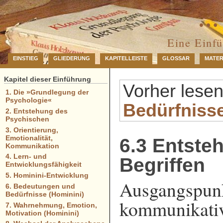
… 
Eine Einf
EINSTIEG
GLIEDERUNG
KAPITELLEISTE
GLOSSAR
MATER
Kapitel dieser Einführung
Vorher lese
1. Die »Grundlegung der
Psychologie«
Bedürfniss
2. Entstehung des
Psychischen
3. Orientierung,
Emotionalität,
6.3 Entste
Kommunikation
4. Lern- und
Begriffen
Entwicklungsfähigkeit
5. Hominini-Entwicklung
Ausgangspunk
6. Bedeutungen und
Bedürfnisse (Hominini)
kommunikativ
7. Wahrnehmung, Emotion,
Motivation (Hominini)