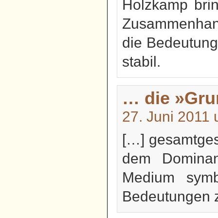
Holzkamp brin
Zusammenhang 
die Bedeutung i
stabil.
… die »Grun
27. Juni 2011
[…] gesamtgese
dem Dominanz
Medium symbol
Bedeutungen z