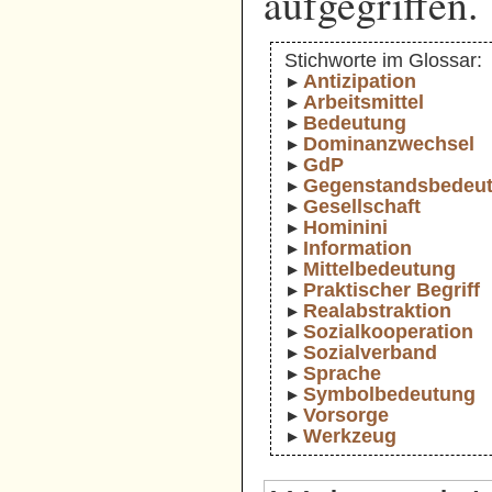
aufgegriffen.
Stichworte im Glossar:
Antizipation
Arbeitsmittel
Bedeutung
Dominanzwechsel
GdP
Gegenstandsbedeu
Gesellschaft
Hominini
Information
Mittelbedeutung
Praktischer Begriff
Realabstraktion
Sozialkooperation
Sozialverband
Sprache
Symbolbedeutung
Vorsorge
Werkzeug