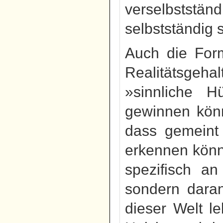
verselbststän
selbstständig s
Auch die Form
Realitätsgeha
»sinnliche H
gewinnen könn
dass gemeint 
erkennen könne
spezifisch a
sondern daran
dieser Welt l