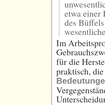
unwesentli
etwa einer
des Büffel
wesentlich
Im Arbeitspr
Gebrauchszw
für die Herste
praktisch, di
Bedeutung
Vergegenständ
Unterscheidun