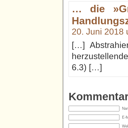
… die »Gr
Handlungs
20. Juni 2018
[…] Abstrahi
herzustellend
6.3) […]
Kommenta
Nam
E-M
Web