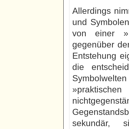
Allerdings ni
und Symbolen 
von einer »r
gegenüber den 
Entstehung ei
die entschei
Symbolwelten 
»praktisch
nichtgege
Gegenstandsb
sekundär, 