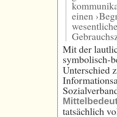
kommunikat
einen ›Begr
wesentlich
Gebrauchs
Mit der lautl
symbolisch-be
Unterschied z
Informationsa
Sozialverband 
Mittelbedeu
tatsächlich v