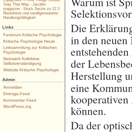
Warum ist Sp
Stay That Way - Jacobin
Selektionsvort
magazine - Stock Sector
zu
12.3
Restriktive und verallgemeinerte
Handlungsfähigkeit
Die Erklärung
Links
Ferienuni Kritische Psychologie
in den neuen
Kritische Psychologie Heute
entstehenden
Linksammlung zur Kritischen
Psychologie
der Lebensbe
Netzwerk Kollektive
Selbstverständigung
Website Kritische Psychologie
Herstellung 
Admin
eine Kommuni
Anmelden
Eintrags-Feed
kooperativen
Kommentar-Feed
können.
WordPress.org
Da der optis