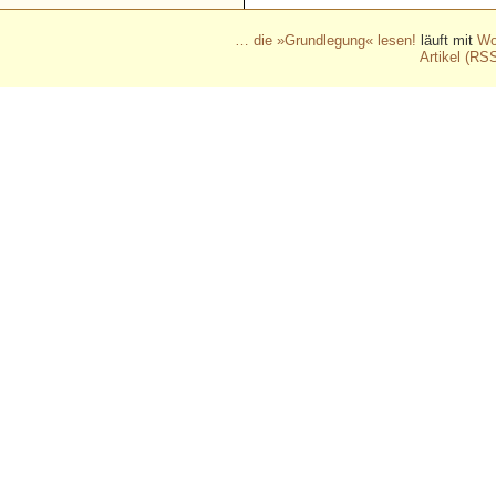
… die »Grundlegung« lesen!
läuft mit
Wo
Artikel (RS