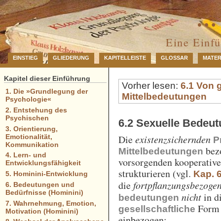
… 
Eine Einf
EINSTIEG
GLIEDERUNG
KAPITELLEISTE
GLOSSAR
MATER
Kapitel dieser Einführung
Vorher lesen:
6.1 Von 
1. Die »Grundlegung der
Mittelbedeutungen
Psychologie«
2. Entstehung des
Psychischen
6.2 Sexuelle Bedeu
3. Orientierung,
Emotionalität,
Die
existenzsichernden
P
Kommunikation
bezo
Mittelbedeutungen
4. Lern- und
vorsorgenden kooperativ
Entwicklungsfähigkeit
strukturieren (vgl.
Kap. 6
5. Hominini-Entwicklung
die
fortpflanzungsbezoge
6. Bedeutungen und
Bedürfnisse (Hominini)
nicht
in d
bedeutungen
7. Wahrnehmung, Emotion,
Form
gesellschaftliche
Motivation (Hominini)
einbezogen: