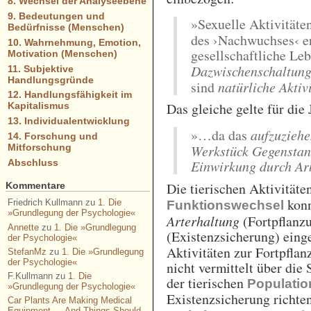
8. Wechsel der Analyseebene
9. Bedeutungen und
»Sexuelle Aktivitäte
Bedürfnisse (Menschen)
des ›Nachwuchses‹ e
10. Wahrnehmung, Emotion,
gesellschaftliche Le
Motivation (Menschen)
Dazwischenschaltung
11. Subjektive
Handlungsgründe
sind
natürliche Aktiv
12. Handlungsfähigkeit im
Das gleiche gelte für die
Kapitalismus
13. Individualentwicklung
»…da das
aufzuziehe
14. Forschung und
Mitforschung
Werkstück Gegenstan
Abschluss
Einwirkung durch Arb
Die tierischen Aktivität
Kommentare
konn
Friedrich Kullmann
zu
1. Die
Funktionswechsel
»Grundlegung der Psychologie«
Arterhaltung
(Fortpflanz
Annette
zu
1. Die »Grundlegung
(Existenzsicherung) einge
der Psychologie«
Aktivitäten zur Fortpflan
StefanMz
zu
1. Die »Grundlegung
der Psychologie«
nicht vermittelt über die
F.Kullmann
zu
1. Die
der tierischen
Populatio
»Grundlegung der Psychologie«
Existenzsicherung richte
Car Plants Are Making Medical
Equipment — And Things Should