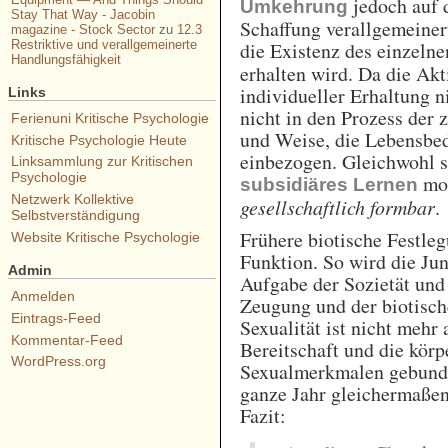
jedoch auf 
Umkehrung
Stay That Way - Jacobin
Schaffung verallgemeiner
magazine - Stock Sector
zu
12.3
Restriktive und verallgemeinerte
die Existenz des einzeln
Handlungsfähigkeit
erhalten wird. Da die Akt
individueller Erhaltung n
Links
nicht in den Prozess der
Ferienuni Kritische Psychologie
und Weise, die Lebensbed
Kritische Psychologie Heute
einbezogen. Gleichwohl si
Linksammlung zur Kritischen
Psychologie
mod
subsidiäres Lernen
Netzwerk Kollektive
gesellschaftlich formbar
.
Selbstverständigung
Frühere biotische Festleg
Website Kritische Psychologie
Funktion. So wird die J
Admin
Aufgabe der Sozietät und 
Anmelden
Zeugung und der biotisch
Eintrags-Feed
Sexualität ist nicht mehr 
Kommentar-Feed
Bereitschaft und die kör
WordPress.org
Sexualmerkmalen gebunde
ganze Jahr gleichermaßen 
Fazit: