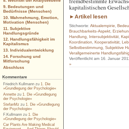
fremdbestimmte Erwachse
8. Wechsel der Analyseebene
kapitalistischen Gesellsc
9. Bedeutungen und
Bedürfnisse (Menschen)
►Artikel lesen
10. Wahrnehmung, Emotion,
Motivation (Menschen)
Stichworte:
Aktualempirie
,
Bedeu
11. Subjektive
Brauchbarkeits-Aspekt
,
Erziehu
Handlungsgründe
Handlung
,
Intersubjektivität
,
Kapi
12. Handlungsfähigkeit im
Koordination
,
Kooperativität
,
Leb
Kapitalismus
Selbstbestimmung
,
Subjektive 
13. Individualentwicklung
Verallgemeinerte Handlungsfähig
14. Forschung und
Veröffentlicht am 16. Januar 201
Mitforschung
»
Abschluss
Kommentare
- - - - - - - - - - - - - - - - - 
Friedrich Kullmann
zu
1. Die
- - - - - - - - - - - - - - - - - 
»Grundlegung der Psychologie«
Annette
zu
1. Die »Grundlegung
- - - - - - - - - - - - - - - - - 
der Psychologie«
- - - - - - - - - - - - - - - - - 
StefanMz
zu
1. Die »Grundlegung
der Psychologie«
- - - - - - - - - - - -
F.Kullmann
zu
1. Die
»Grundlegung der Psychologie«
Car Plants Are Making Medical
Equipment — And Things Should