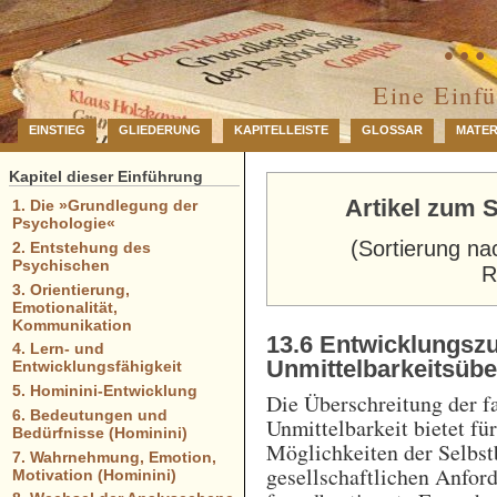
… 
Eine Einf
EINSTIEG
GLIEDERUNG
KAPITELLEISTE
GLOSSAR
MATER
Kapitel dieser Einführung
Artikel zum 
1. Die »Grundlegung der
Psychologie«
(Sortierung na
2. Entstehung des
Psychischen
R
3. Orientierung,
Emotionalität,
Kommunikation
13.6 Entwicklungsz
4. Lern- und
Unmittelbarkeitsübe
Entwicklungsfähigkeit
5. Hominini-Entwicklung
Die Überschreitung der f
6. Bedeutungen und
Unmittelbarkeit bietet f
Bedürfnisse (Hominini)
Möglichkeiten der Selbst
7. Wahrnehmung, Emotion,
gesellschaftlichen Anfor
Motivation (Hominini)