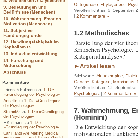
8. Wechsel der Analyseebene
Ontogenese
,
Phylogenese
,
Psyc
9. Bedeutungen und
Veröffentlicht am 6. September 
Bedürfnisse (Menschen)
|
2 Kommentare »
10. Wahrnehmung, Emotion,
Motivation (Menschen)
11. Subjektive
1.2 Methodisches
Handlungsgründe
Darstellung der vier the
12. Handlungsfähigkeit im
Kapitalismus
Kritischen Psychologie. 
13. Individualentwicklung
Kategorialanalyse«?
14. Forschung und
Mitforschung
►Artikel lesen
Abschluss
Stichworte:
Aktualempirie
,
Dialek
Genese
,
Kategorie
,
Marxismus
,
Kommentare
Veröffentlicht am 13. September
Friedrich Kullmann
zu
1. Die
Psychologie«
|
2 Kommentare »
»Grundlegung der Psychologie«
Annette
zu
1. Die »Grundlegung
der Psychologie«
7. Wahrnehmung, Em
StefanMz
zu
1. Die »Grundlegung
(Hominini)
der Psychologie«
F.Kullmann
zu
1. Die
Die Entwicklung der kogn
»Grundlegung der Psychologie«
motivationalen Funktione
Car Plants Are Making Medical
Equipment — And Things Should