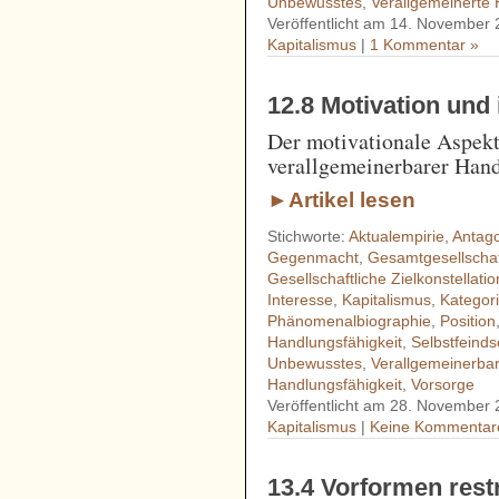
Unbewusstes
,
Verallgemeinerte 
Veröffentlicht am 14. November 
Kapitalismus
|
1 Kommentar »
12.8 Motivation und
Der motivationale Aspekt 
verallgemeinerbarer Hand
►Artikel lesen
Stichworte:
Aktualempirie
,
Antag
Gegenmacht
,
Gesamtgesellschaft
Gesellschaftliche Zielkonstellati
Interesse
,
Kapitalismus
,
Kategor
Phänomenalbiographie
,
Position
Handlungsfähigkeit
,
Selbstfeinds
Unbewusstes
,
Verallgemeinerbar
Handlungsfähigkeit
,
Vorsorge
Veröffentlicht am 28. November 
Kapitalismus
|
Keine Kommentar
13.4 Vorformen restr