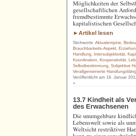
Möglichkeiten der Selbst
gesellschaftlichen Anfor
fremdbestimmte Erwachse
kapitalistischen Gesellsc
►Artikel lesen
Stichworte:
Aktualempirie
,
Bedeu
Brauchbarkeits-Aspekt
,
Erziehu
Handlung
,
Intersubjektivität
,
Kapi
Koordination
,
Kooperativität
,
Leb
Selbstbestimmung
,
Subjektive 
Verallgemeinerte Handlungsfähig
Veröffentlicht am 16. Januar 201
»
13.7 Kindheit als V
des Erwachsenen
Die unumgehbare kindlic
Lebenswelt sowie als unmi
Weltsicht restriktiver H
kann zu einer verschränk