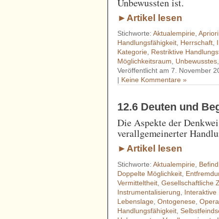
Unbewussten ist.
►Artikel lesen
Stichworte:
Aktualempirie
,
Aprior
Handlungsfähigkeit
,
Herrschaft
,
Kategorie
,
Restriktive Handlungs
Möglichkeitsraum
,
Unbewusstes
Veröffentlicht am 7. November 2
|
Keine Kommentare »
12.6 Deuten und Beg
Die Aspekte der Denkweis
verallgemeinerter Handlu
►Artikel lesen
Stichworte:
Aktualempirie
,
Befind
Doppelte Möglichkeit
,
Entfremdu
Vermitteltheit
,
Gesellschaftliche Z
Instrumentalisierung
,
Interaktiv
Lebenslage
,
Ontogenese
,
Opera
Handlungsfähigkeit
,
Selbstfeinds