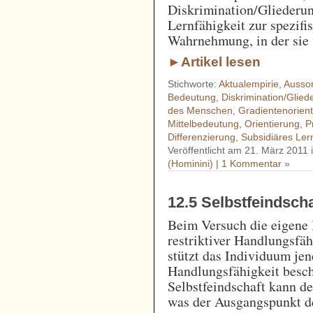
Diskrimination/Gliederun
Lernfähigkeit zur spezif
Wahrnehmung, in der sie 
►Artikel lesen
Stichworte:
Aktualempirie
,
Ausson
Bedeutung
,
Diskrimination/Glied
des Menschen
,
Gradientenorien
Mittelbedeutung
,
Orientierung
,
P
Differenzierung
,
Subsidiäres Ler
Veröffentlicht am 21. März 2011 
(Hominini)
|
1 Kommentar »
12.5 Selbstfeindsc
Beim Versuch die eigene
restriktiver Handlungsfäh
stützt das Individuum jen
Handlungsfähigkeit besch
Selbstfeindschaft kann d
was der Ausgangspunkt d