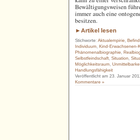
Bewältigungsweisen führ
immer auch eine ontogen
besitzen.
►Artikel lesen
Stichworte:
Aktualempirie
,
Befind
Individuum
,
Kind-Erwachsenen-K
Phänomenalbiographie
,
Realbio
Selbstfeindschaft
,
Situation
,
Situ
Möglichkeitsraum
,
Unmittelbarke
Handlungsfähigkeit
Veröffentlicht am 23. Januar 201
Kommentare »
- - - - - - - - - - - - - - - - - 
- - - - - - - - - - - - - - - - - 
- - - - - - - - - - - - - - - - - 
- - - - - - - - - - - - - - - - - 
- - - - - - - - - - - - - - - - - 