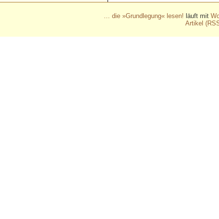
… die »Grundlegung« lesen!
läuft mit
Wo
Artikel (RS