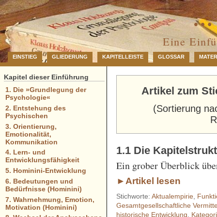
… 
Eine Einf
EINSTIEG
GLIEDERUNG
KAPITELLEISTE
GLOSSAR
MATER
Kapitel dieser Einführung
Artikel zum St
1. Die »Grundlegung der
Psychologie«
(Sortierung na
2. Entstehung des
Psychischen
R
3. Orientierung,
Emotionalität,
Kommunikation
1.1 Die Kapitelstruk
4. Lern- und
Entwicklungsfähigkeit
Ein grober Überblick über
5. Hominini-Entwicklung
►Artikel lesen
6. Bedeutungen und
Bedürfnisse (Hominini)
Stichworte:
Aktualempirie
,
Funkti
7. Wahrnehmung, Emotion,
Gesamtgesellschaftliche Vermitte
Motivation (Hominini)
historische Entwicklung
,
Kategor