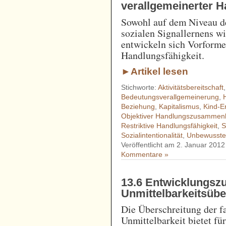
verallgemeinerter H
Sowohl auf dem Niveau d
sozialen Signallernens wi
entwickeln sich Vorformen
Handlungsfähigkeit.
►Artikel lesen
Stichworte:
Aktivitätsbereitschaft
Bedeutungsverallgemeinerung
,
Beziehung
,
Kapitalismus
,
Kind-E
Objektiver Handlungszusamme
Restriktive Handlungsfähigkeit
,
S
Sozialintentionalität
,
Unbewusste
Veröffentlicht am 2. Januar 2012
Kommentare »
13.6 Entwicklungsz
Unmittelbarkeitsübe
Die Überschreitung der f
Unmittelbarkeit bietet f