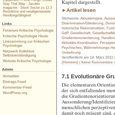
Kapitel dargestellt.
Stay That Way - Jacobin
magazine - Stock Sector
zu
12.3
►Artikel lesen
Restriktive und verallgemeinerte
Handlungsfähigkeit
Stichworte:
Aktualempirie
,
Ausson
Diskrimination/Gliederung
,
Domi
Links
historische Rekonstruktion
,
Funk
Ferienuni Kritische Psychologie
GdP
,
Gesellschaft
,
Gesellschaftl
Kritische Psychologie Heute
Gradientenorientierung
,
Handlu
Linksammlung zur Kritischen
Aktivitäts-Koordination
,
Perzepti
Psychologie
Psychisches
,
Wahrnehmungs-Ha
Netzwerk Kollektive
Umkehrung
Selbstverständigung
Veröffentlicht am 14. März 2011 
Website Kritische Psychologie
(Hominini)
|
Keine Kommentare 
Admin
7.1 Evolutionäre G
Anmelden
Eintrags-Feed
Die elementaren Orienti
Kommentar-Feed
der sich entfaltenden m
WordPress.org
die Gradientenorientieru
Aussonderung/Identifizier
menschlichen perzeptive
damit noch präsent sind, 