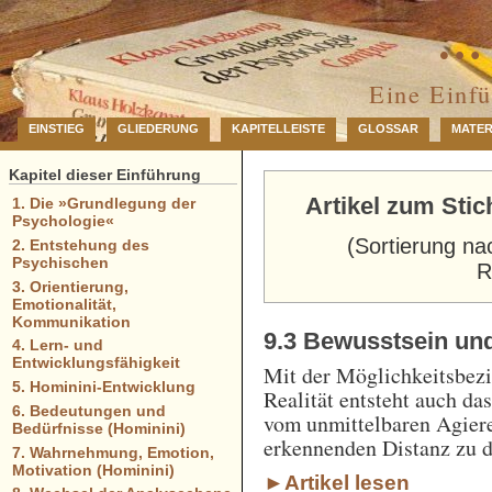
… 
Eine Einf
EINSTIEG
GLIEDERUNG
KAPITELLEISTE
GLOSSAR
MATER
Kapitel dieser Einführung
Artikel zum Stic
1. Die »Grundlegung der
Psychologie«
(Sortierung na
2. Entstehung des
Psychischen
R
3. Orientierung,
Emotionalität,
Kommunikation
9.3 Bewusstsein und
4. Lern- und
Entwicklungsfähigkeit
Mit der Möglichkeitsbezi
5. Hominini-Entwicklung
Realität entsteht auch da
6. Bedeutungen und
vom unmittelbaren Agier
Bedürfnisse (Hominini)
erkennenden Distanz zu 
7. Wahrnehmung, Emotion,
Motivation (Hominini)
►Artikel lesen