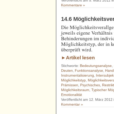
Veröffentlicht am 5. März 2012 i
Kommentare »
14.6 Möglichkeitsve
Die Möglichkeitsverallge
jeweils eigene Verhältni
Behinderungen im indivi
Möglichkeitstyp, der in k
überprüft wird.
►Artikel lesen
Stichworte:
Bedeutungsanalyse
,
Deuten
,
Funktionsanalyse
,
Hand
Instrumentalisierung
,
Intersubjekt
Möglichkeitstyp
,
Möglichkeitsver
Prämissen
,
Psychisches
,
Restrik
Möglichkeitsraum
,
Typischer Mög
Emotionalität
Veröffentlicht am 12. März 2012
Kommentar »