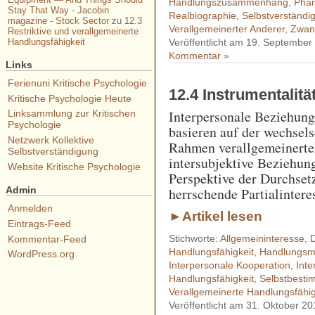
Handlungszusammenhang
,
Phän
Stay That Way - Jacobin
Realbiographie
,
Selbstverständi
magazine - Stock Sector
zu
12.3
Verallgemeinerter Anderer
,
Zwan
Restriktive und verallgemeinerte
Handlungsfähigkeit
Veröffentlicht am 19. September
Kommentar »
Links
Ferienuni Kritische Psychologie
12.4 Instrumentalität
Kritische Psychologie Heute
Interpersonale Beziehung
Linksammlung zur Kritischen
Psychologie
basieren auf der wechsels
Netzwerk Kollektive
Rahmen verallgemeinerte
Selbstverständigung
intersubjektive Beziehung
Website Kritische Psychologie
Perspektive der Durchse
Admin
herrschende Partialintere
Anmelden
►Artikel lesen
Eintrags-Feed
Stichworte:
Allgemeininteresse
,
D
Kommentar-Feed
Handlungsfähigkeit
,
Handlungsmö
WordPress.org
Interpersonale Kooperation
,
Inte
Handlungsfähigkeit
,
Selbstbest
Verallgemeinerte Handlungsfähig
Veröffentlicht am 31. Oktober 20