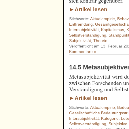
sich konträr gegenüber.
►Artikel lesen
Stichworte:
Aktualempirie
,
Behav
Entfremdung
,
Gesamtgesellschaf
Intersubjektivität
,
Kapitalismus
,
K
Selbstverständigung
,
Standpunkt
Subjektivität
,
Theorie
Veröffentlicht am 13. Februar 20
Kommentare »
14.5 Metasubjektiv
Metasubjektivität wird d
zwischen Forschenden und
Verständigung und Selbst
►Artikel lesen
Stichworte:
Aktualempirie
,
Bedeu
Gesellschaftliche Bedeutungsstr
Intersubjektivität
,
Kategorie
,
Leb
Selbstverständigung
,
Subjektive