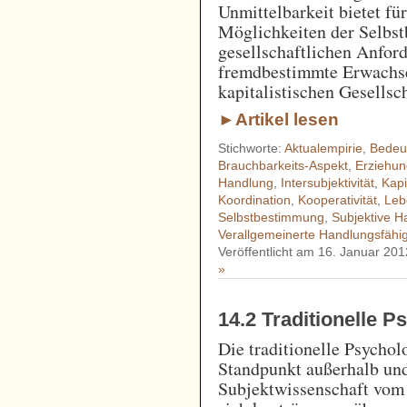
Unmittelbarkeit bietet f
Möglichkeiten der Selbst
gesellschaftlichen Anfor
fremdbestimmte Erwachse
kapitalistischen Gesellsc
►Artikel lesen
Stichworte:
Aktualempirie
,
Bedeu
Brauchbarkeits-Aspekt
,
Erziehu
Handlung
,
Intersubjektivität
,
Kapi
Koordination
,
Kooperativität
,
Leb
Selbstbestimmung
,
Subjektive 
Verallgemeinerte Handlungsfähig
Veröffentlicht am 16. Januar 201
»
14.2 Traditionelle P
Die traditionelle Psychol
Standpunkt außerhalb und
Subjektwissenschaft vom 