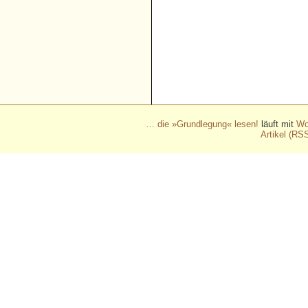
- - - - - - - - - - - - - - - - - 
- - - - - - - - - - - - - - - - - 
- - - - - - - - - - - - - - - - - 
- - - - - - - - - - - - - - - - - 
- - - - - - - - - - - -
… die »Grundlegung« lesen!
läuft mit
Wo
Artikel (RS