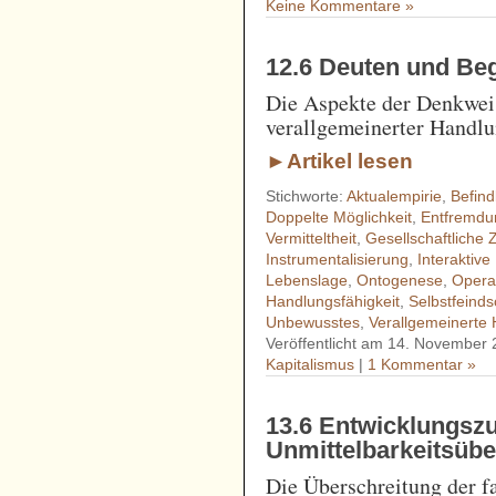
Keine Kommentare »
12.6 Deuten und Beg
Die Aspekte der Denkweis
verallgemeinerter Handlu
►Artikel lesen
Stichworte:
Aktualempirie
,
Befind
Doppelte Möglichkeit
,
Entfremdu
Vermitteltheit
,
Gesellschaftliche Z
Instrumentalisierung
,
Interaktiv
Lebenslage
,
Ontogenese
,
Opera
Handlungsfähigkeit
,
Selbstfeinds
Unbewusstes
,
Verallgemeinerte 
Veröffentlicht am 14. November 
Kapitalismus
|
1 Kommentar »
13.6 Entwicklungsz
Unmittelbarkeitsübe
Die Überschreitung der f