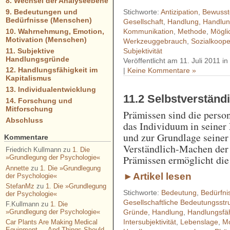
8. Wechsel der Analyseebene
Stichworte:
Antizipation
,
Bewusst
9. Bedeutungen und
Bedürfnisse (Menschen)
Gesellschaft
,
Handlung
,
Handlun
10. Wahrnehmung, Emotion,
Kommunikation
,
Methode
,
Mögli
Motivation (Menschen)
Werkzeuggebrauch
,
Sozialkoope
11. Subjektive
Subjektivität
Handlungsgründe
Veröffentlicht am 11. Juli 2011 i
12. Handlungsfähigkeit im
|
Keine Kommentare »
Kapitalismus
13. Individualentwicklung
11.2 Selbstverstän
14. Forschung und
Mitforschung
Prämissen sind die perso
Abschluss
das Individuum in seiner 
und zur Grundlage seine
Kommentare
Verständlich-Machen der
Friedrich Kullmann
zu
1. Die
Prämissen ermöglicht die
»Grundlegung der Psychologie«
Annette
zu
1. Die »Grundlegung
►Artikel lesen
der Psychologie«
StefanMz
zu
1. Die »Grundlegung
Stichworte:
Bedeutung
,
Bedürfni
der Psychologie«
Gesellschaftliche Bedeutungsstr
F.Kullmann
zu
1. Die
»Grundlegung der Psychologie«
Gründe
,
Handlung
,
Handlungsfäh
Intersubjektivität
,
Lebenslage
,
Mo
Car Plants Are Making Medical
Equipment — And Things Should