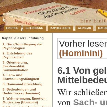
… 
Eine Einf
EINSTIEG
GLIEDERUNG
KAPITELLEISTE
GLOSSAR
MATER
Kapitel dieser Einführung
Vorher lese
1. Die »Grundlegung der
Psychologie«
(Hominini)
2. Entstehung des
Psychischen
3. Orientierung,
Emotionalität,
6.1 Von ge
Kommunikation
4. Lern- und
Mittelbede
Entwicklungsfähigkeit
5. Hominini-Entwicklung
Wir schließe
6. Bedeutungen und
Bedürfnisse (Hominini)
von
7. Wahrnehmung, Emotion,
Sach- un
Motivation (Hominini)