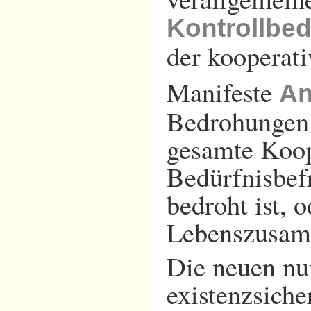
Kontrollbed
der kooperat
Manifeste
An
Bedrohungen 
gesamte Koop
Bedürfnisbefr
bedroht ist, 
Lebenszusamm
Die neuen nu
existenzsich