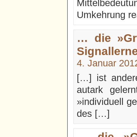
Mittelbedeu
Umkehrung real
… die »Gr
Signallerne
4. Januar 201
[…] ist ande
autark gelern
»individuell g
des […]
… die »Gr