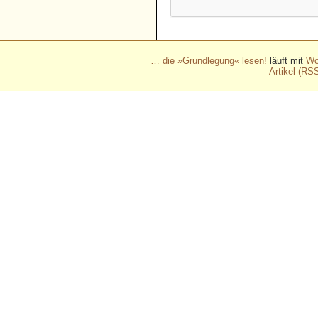
… die »Grundlegung« lesen!
läuft mit
Wo
Artikel (RS