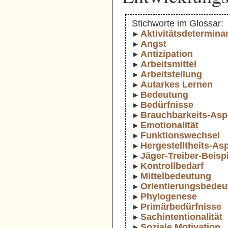
Stichworte im Glossar:
Aktivitätsdetermina
Angst
Antizipation
Arbeitsmittel
Arbeitsteilung
Autarkes Lernen
Bedeutung
Bedürfnisse
Brauchbarkeits-Asp
Emotionalität
Funktionswechsel
Hergestelltheits-As
Jäger-Treiber-Beisp
Kontrollbedarf
Mittelbedeutung
Orientierungsbede
Phylogenese
Primärbedürfnisse
Sachintentionalität
Soziale Motivation