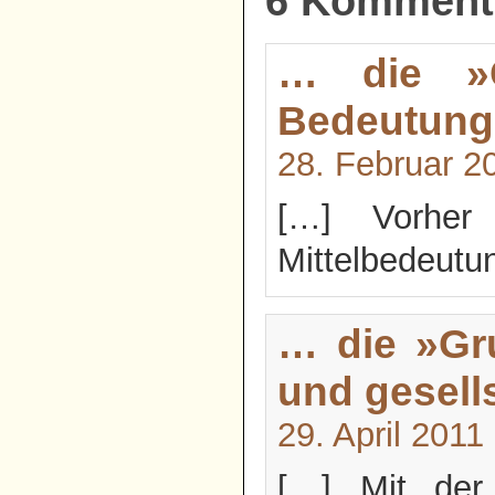
6 Komment
… die »G
Bedeutung
28. Februar 2
[…] Vorher 
Mittelbedeutu
… die »Gru
und gesell
29. April 201
[…] Mit der