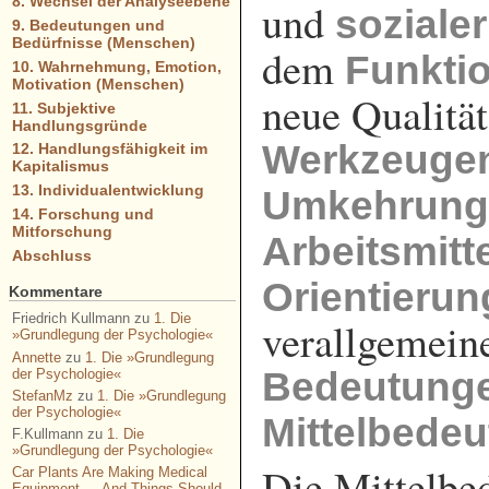
8. Wechsel der Analyseebene
und
soziale
9. Bedeutungen und
Bedürfnisse (Menschen)
dem
Funkti
10. Wahrnehmung, Emotion,
Motivation (Menschen)
neue Qualitä
11. Subjektive
Handlungsgründe
Werkzeuge
12. Handlungsfähigkeit im
Kapitalismus
13. Individualentwicklung
Umkehrun
14. Forschung und
Mitforschung
Arbeitsmitt
Abschluss
Orientieru
Kommentare
Friedrich Kullmann
zu
1. Die
verallgemeine
»Grundlegung der Psychologie«
Annette
zu
1. Die »Grundlegung
Bedeutung
der Psychologie«
StefanMz
zu
1. Die »Grundlegung
der Psychologie«
Mittelbede
F.Kullmann
zu
1. Die
»Grundlegung der Psychologie«
Die Mittelbe
Car Plants Are Making Medical
Equipment — And Things Should