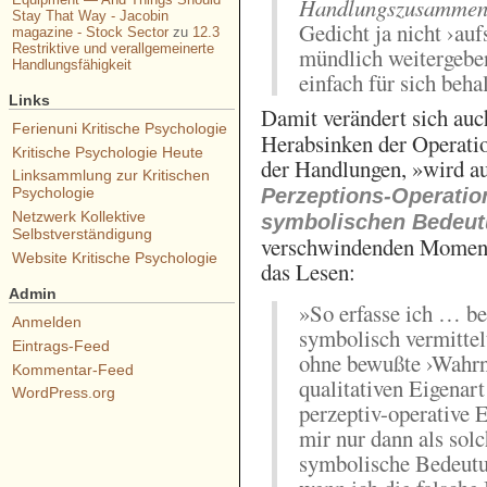
Handlungszusammenh
Stay That Way - Jacobin
Gedicht ja nicht ›au
magazine - Stock Sector
zu
12.3
Restriktive und verallgemeinerte
mündlich weitergeben
Handlungsfähigkeit
einfach für sich beha
Links
Damit verändert sich auc
Ferienuni Kritische Psychologie
Herabsinken der Operat
Kritische Psychologie Heute
der Handlungen, »wird a
Linksammlung zur Kritischen
Psychologie
Perzeptions-Operatio
Netzwerk Kollektive
symbolischen Bedeu
Selbstverständigung
verschwindenden Moment‹
Website Kritische Psychologie
das Lesen:
Admin
»So erfasse ich … b
Anmelden
symbolisch vermittel
Eintrags-Feed
ohne bewußte ›Wahrne
Kommentar-Feed
qualitativen Eigenar
WordPress.org
perzeptiv-operative 
mir nur dann als sol
symbolische Bedeutun