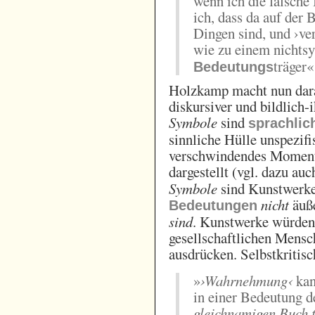
wenn ich die falsche
ich, dass da auf der 
Dingen sind, und ›ve
wie zu einem nichts
träger«
Bedeutungs
Holzkamp macht nun dar
diskursiver und bildlich-
Symbole
sind
sprachli
sinnliche Hülle unspezifi
verschwindendes Moment
dargestellt (vgl. dazu au
Symbole
sind Kunstwerke,
nicht
äuße
Bedeutungen
sind
. Kunstwerke würden
gesellschaftlichen Mensc
ausdrücken. Selbstkritis
»
›Wahrnehmung‹
kan
in einer Bedeutung d
gleichnamigen Buch t