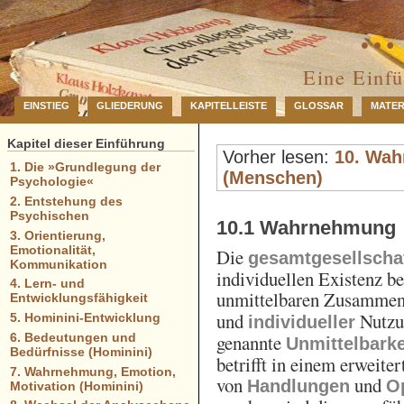
… 
Eine Einf
EINSTIEG
GLIEDERUNG
KAPITELLEISTE
GLOSSAR
MATER
Kapitel dieser Einführung
Vorher lesen:
10. Wah
1. Die »Grundlegung der
(Menschen)
Psychologie«
2. Entstehung des
Psychischen
10.1 Wahrnehmung
3. Orientierung,
Emotionalität,
Die
gesamtgesellschaf
Kommunikation
individuellen Existenz b
4. Lern- und
unmittelbaren Zusammenh
Entwicklungsfähigkeit
und
Nutzu
5. Hominini-Entwicklung
individueller
6. Bedeutungen und
genannte
Unmittelbark
Bedürfnisse (Hominini)
betrifft in einem erwei
7. Wahrnehmung, Emotion,
von
und
Handlungen
O
Motivation (Hominini)