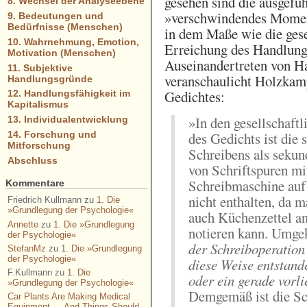
gesehen sind die ausgef
8. Wechsel der Analyseebene
»verschwindendes Moment
9. Bedeutungen und
Bedürfnisse (Menschen)
in dem Maße wie die gese
10. Wahrnehmung, Emotion,
Erreichung des Handlung
Motivation (Menschen)
Auseinandertreten von H
11. Subjektive
veranschaulicht Holzkamp
Handlungsgründe
Gedichtes:
12. Handlungsfähigkeit im
Kapitalismus
» In den gesellscha
13. Individualentwicklung
14. Forschung und
des Gedichts ist die 
Mitforschung
Schreibens als sekun
Abschluss
von Schriftspuren mit
Schreibmaschine auf
Kommentare
nicht enthalten, da m
Friedrich Kullmann
zu
1. Die
»Grundlegung der Psychologie«
auch Küchenzettel an
Annette
zu
1. Die »Grundlegung
notieren kann. Umge
der Psychologie«
der Schreiboperation 
StefanMz
zu
1. Die »Grundlegung
der Psychologie«
diese Weise entstand
F.Kullmann
zu
1. Die
oder ein gerade vorl
»Grundlegung der Psychologie«
Demgemäß ist die Sc
Car Plants Are Making Medical
Equipment — And Things Should