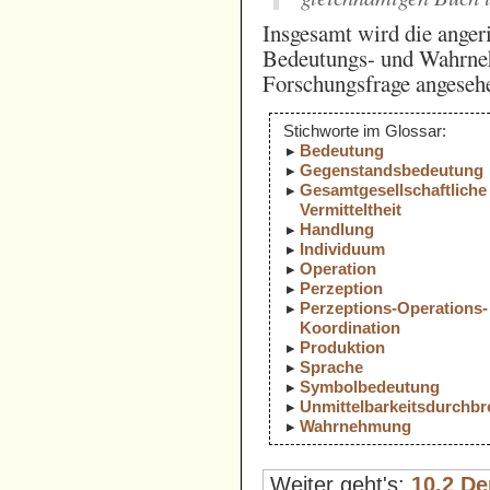
Insgesamt wird die anger
Bedeutungs- und Wahrneh
Forschungsfrage angeseh
Stichworte im Glossar:
Bedeutung
Gegenstandsbedeutung
Gesamtgesellschaftliche
Vermitteltheit
Handlung
Individuum
Operation
Perzeption
Perzeptions-Operations-
Koordination
Produktion
Sprache
Symbolbedeutung
Unmittelbarkeitsdurchb
Wahrnehmung
Weiter geht's:
10.2 De