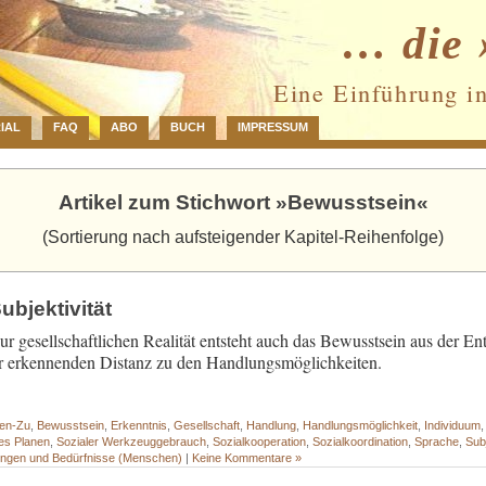
… die 
Eine Einführung i
IAL
FAQ
ABO
BUCH
IMPRESSUM
Artikel zum Stichwort »Bewusstsein«
(Sortierung nach aufsteigender Kapitel-Reihenfolge)
bjektivität
r gesellschaftlichen Realität entsteht auch das Bewusstsein aus der E
r erkennenden Distanz zu den Handlungsmöglichkeiten.
ten-Zu
,
Bewusstsein
,
Erkenntnis
,
Gesellschaft
,
Handlung
,
Handlungsmöglichkeit
,
Individuum
es Planen
,
Sozialer Werkzeuggebrauch
,
Sozialkooperation
,
Sozialkoordination
,
Sprache
,
Sub
ungen und Bedürfnisse (Menschen)
|
Keine Kommentare »