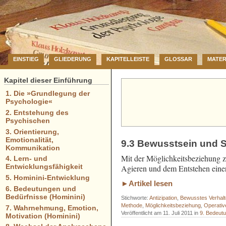
EINSTIEG
GLIEDERUNG
KAPITELLEISTE
GLOSSAR
MATER
Kapitel dieser Einführung
1. Die »Grundlegung der
Psychologie«
2. Entstehung des
Psychischen
3. Orientierung,
Emotionalität,
9.3 Bewusstsein und Su
Kommunikation
Mit der Möglichkeitsbeziehung zu
4. Lern- und
Entwicklungsfähigkeit
Agieren und dem Entstehen eine
5. Hominini-Entwicklung
►Artikel lesen
6. Bedeutungen und
Bedürfnisse (Hominini)
Stichworte:
Antizipation
,
Bewusstes Verhal
Methode
,
Möglichkeitsbeziehung
,
Operativ
7. Wahrnehmung, Emotion,
Veröffentlicht am 11. Juli 2011 in
9. Bedeut
Motivation (Hominini)