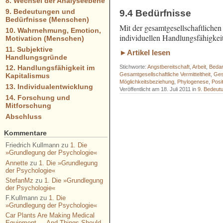
8. Wechsel der Analyseebene
9. Bedeutungen und
9.4 Bedürfnisse
Bedürfnisse (Menschen)
Mit der gesamtgesellschaftlichen
10. Wahrnehmung, Emotion,
individuellen Handlungsfähigkeit
Motivation (Menschen)
11. Subjektive
►Artikel lesen
Handlungsgründe
Stichworte:
Angstbereitschaft
,
Arbeit
,
Bedar
12. Handlungsfähigkeit im
Gesamtgesellschaftliche Vermitteltheit
,
Ges
Kapitalismus
Möglichkeitsbeziehung
,
Phylogenese
,
Posi
13. Individualentwicklung
Veröffentlicht am 18. Juli 2011 in
9. Bedeut
14. Forschung und
Mitforschung
- - - - - - - - - - - - - - - - - - - - - - - 
Abschluss
- - - - - - - - - - - - - - - - - - - - - - - 
Kommentare
Friedrich Kullmann
zu
1. Die
»Grundlegung der Psychologie«
Annette
zu
1. Die »Grundlegung
der Psychologie«
StefanMz
zu
1. Die »Grundlegung
der Psychologie«
F.Kullmann
zu
1. Die
»Grundlegung der Psychologie«
Car Plants Are Making Medical
Equipment — And Things Should