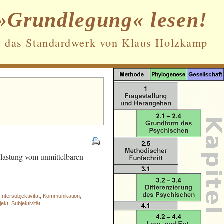
»Grundlegung« lesen!
n das Standardwerk von Klaus Holzkamp
Datenschutz und Cookies: Diese Website
verwendet Cookies. Wenn du die Website
weiterhin nutzt, stimmst du der
Verwendung von Cookies zu.
Weitere Informationen, beispielsweise zur
Kontrolle von Cookies, findest du hier:
ntlastung vom unmittelbaren
Cookie-Richtlinie
,
Intersubjektivität
,
Kommunikation
,
jekt
,
Subjektivität