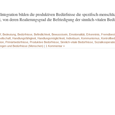
 Integration bilden die produktiven Bedürfnisse die spezifisch-menschl
, von deren Realierungsgrad die Befriedigung der sinnlich-vitalen Bedü
f
,
Bedeutung
,
Bedürfnisse
,
Befindlichkeit
,
Bewusstsein
,
Emotionalität
,
Erkenntnis
,
Fremdbes
ellschaft
,
Handlungsfähigkeit
,
Handlungsmöglichkeit
,
Individuum
,
Kommunismus
,
Kontrollbed
tion
,
Primärbedürfnisse
,
Produktive Bedürfnisse
,
Sinnlich-vitale Bedürfnisse
,
Sozialkooperati
ungen und Bedürfnisse (Menschen)
|
1 Kommentar »
- - - - - - - - - - - - - - - - - - - - - - - - - - - - - - - - - - - - - - - - - - - - - - - - - -
- - - - - - - - - - - - - - - - - - - - - - - - - - - - - - - - - - - - - - - - - - - - - - - - - -