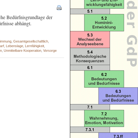
iche Bedürfnisgrundlage der
rfnisse abhängt.
timmung
,
Gesamtgesellschaftlich
,
arf
,
Lebenslage
,
Lernfähigkeit
,
on
,
Unmittelbare Kooperation
,
Vorsorge
 - - - - - - - - - - - - - - - - - - - - - - -
 - - - - - - - - - - -