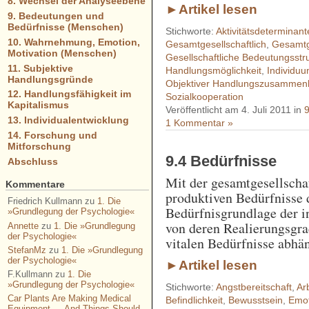
8. Wechsel der Analyseebene
►Artikel lesen
9. Bedeutungen und
Bedürfnisse (Menschen)
Stichworte:
Aktivitätsdeterminant
10. Wahrnehmung, Emotion,
Gesamtgesellschaftlich
,
Gesamtge
Motivation (Menschen)
Gesellschaftliche Bedeutungsstr
11. Subjektive
Handlungsmöglichkeit
,
Individu
Handlungsgründe
Objektiver Handlungszusamme
12. Handlungsfähigkeit im
Sozialkooperation
Kapitalismus
Veröffentlicht am 4. Juli 2011 in
13. Individualentwicklung
1 Kommentar »
14. Forschung und
Mitforschung
9.4 Bedürfnisse
Abschluss
Mit der gesamtgesellschaf
Kommentare
produktiven Bedürfnisse 
Friedrich Kullmann
zu
1. Die
Bedürfnisgrundlage der i
»Grundlegung der Psychologie«
von deren Realierungsgra
Annette
zu
1. Die »Grundlegung
der Psychologie«
vitalen Bedürfnisse abhän
StefanMz
zu
1. Die »Grundlegung
der Psychologie«
►Artikel lesen
F.Kullmann
zu
1. Die
»Grundlegung der Psychologie«
Stichworte:
Angstbereitschaft
,
Ar
Car Plants Are Making Medical
Befindlichkeit
,
Bewusstsein
,
Emot
Equipment — And Things Should