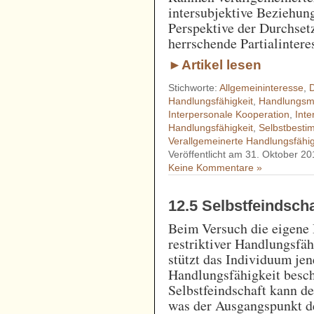
intersubjektive Beziehung
Perspektive der Durchse
herrschende Partialintere
►Artikel lesen
Stichworte:
Allgemeininteresse
,
D
Handlungsfähigkeit
,
Handlungsmö
Interpersonale Kooperation
,
Inte
Handlungsfähigkeit
,
Selbstbest
Verallgemeinerte Handlungsfähig
Veröffentlicht am 31. Oktober 20
Keine Kommentare »
12.5 Selbstfeindsc
Beim Versuch die eigene
restriktiver Handlungsfäh
stützt das Individuum jen
Handlungsfähigkeit besch
Selbstfeindschaft kann d
was der Ausgangspunkt d