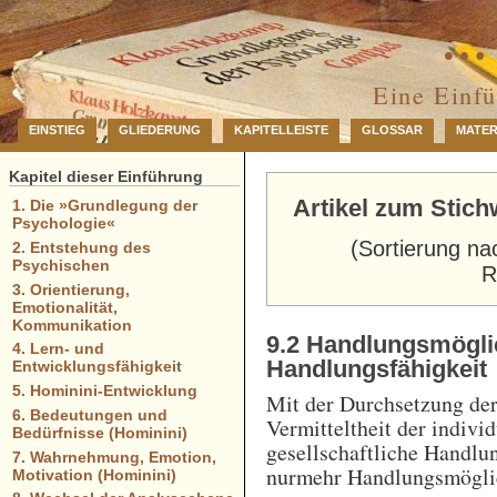
… 
Eine Einf
EINSTIEG
GLIEDERUNG
KAPITELLEISTE
GLOSSAR
MATER
Kapitel dieser Einführung
Artikel zum Stich
1. Die »Grundlegung der
Psychologie«
(Sortierung na
2. Entstehung des
Psychischen
R
3. Orientierung,
Emotionalität,
Kommunikation
9.2 Handlungsmögli
4. Lern- und
Handlungsfähigkeit
Entwicklungsfähigkeit
5. Hominini-Entwicklung
Mit der Durchsetzung der
6. Bedeutungen und
Vermitteltheit der indivi
Bedürfnisse (Hominini)
gesellschaftliche Handlu
7. Wahrnehmung, Emotion,
nurmehr Handlungsmögli
Motivation (Hominini)