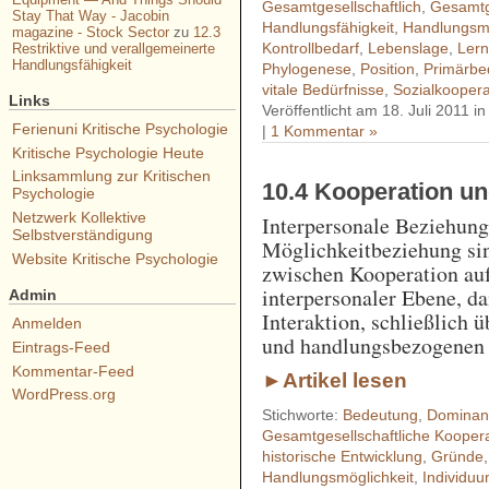
Gesamtgesellschaftlich
,
Gesamtge
Stay That Way - Jacobin
Handlungsfähigkeit
,
Handlungsmö
magazine - Stock Sector
zu
12.3
Kontrollbedarf
,
Lebenslage
,
Lern
Restriktive und verallgemeinerte
Handlungsfähigkeit
Phylogenese
,
Position
,
Primärbe
vitale Bedürfnisse
,
Sozialkoopera
Links
Veröffentlicht am 18. Juli 2011 i
Ferienuni Kritische Psychologie
|
1 Kommentar »
Kritische Psychologie Heute
Linksammlung zur Kritischen
10.4 Kooperation un
Psychologie
Netzwerk Kollektive
Interpersonale Beziehung
Selbstverständigung
Möglichkeitbeziehung sin
Website Kritische Psychologie
zwischen Kooperation auf
interpersonaler Ebene, d
Admin
Interaktion, schließlich 
Anmelden
und handlungsbezogenen
Eintrags-Feed
Kommentar-Feed
►Artikel lesen
WordPress.org
Stichworte:
Bedeutung
,
Dominan
Gesamtgesellschaftliche Kooper
historische Entwicklung
,
Gründe
Handlungsmöglichkeit
,
Individu