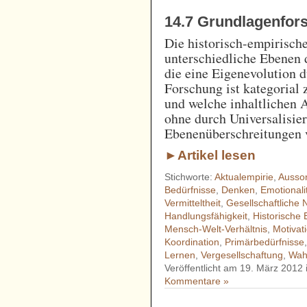
14.7 Grundlagenfor
Die historisch-empirisch
unterschiedliche Ebenen 
die eine Eigenevolution d
Forschung ist kategorial 
und welche inhaltlichen 
ohne durch Universalisie
Ebenenüberschreitungen
►Artikel lesen
Stichworte:
Aktualempirie
,
Ausson
Bedürfnisse
,
Denken
,
Emotionali
Vermitteltheit
,
Gesellschaftliche
Handlungsfähigkeit
,
Historische 
Mensch-Welt-Verhältnis
,
Motivat
Koordination
,
Primärbedürfnisse
Lernen
,
Vergesellschaftung
,
Wah
Veröffentlicht am 19. März 2012
Kommentare »