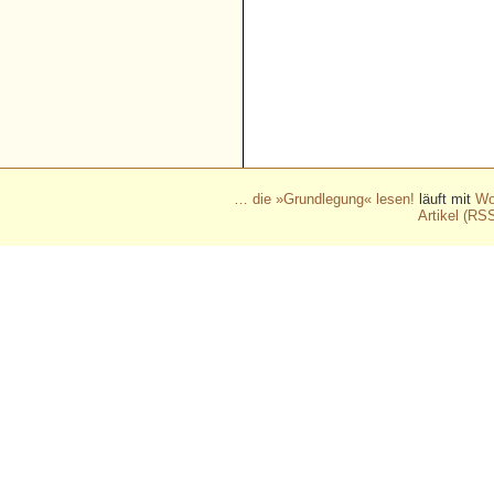
- - - - - - - - - - - - - - - - - 
- - - - - - - - - - - - - - - - - 
- - - - - - - - - - - - - - - - - 
- - - - - - - - - - - - - - - - - 
- - - - - - - - - - - -
… die »Grundlegung« lesen!
läuft mit
Wo
Artikel (RS