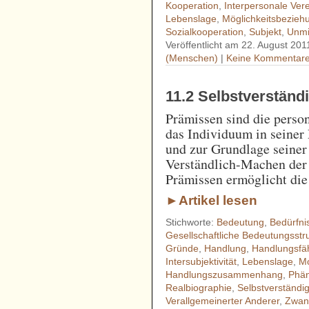
Kooperation
,
Interpersonale Ver
Lebenslage
,
Möglichkeitsbezieh
Sozialkooperation
,
Subjekt
,
Unmi
Veröffentlicht am 22. August 201
(Menschen)
|
Keine Kommentare
11.2 Selbstverstän
Prämissen sind die perso
das Individuum in seiner 
und zur Grundlage seine
Verständlich-Machen der
Prämissen ermöglicht die
►Artikel lesen
Stichworte:
Bedeutung
,
Bedürfni
Gesellschaftliche Bedeutungsstr
Gründe
,
Handlung
,
Handlungsfäh
Intersubjektivität
,
Lebenslage
,
Mo
Handlungszusammenhang
,
Phän
Realbiographie
,
Selbstverständi
Verallgemeinerter Anderer
,
Zwan