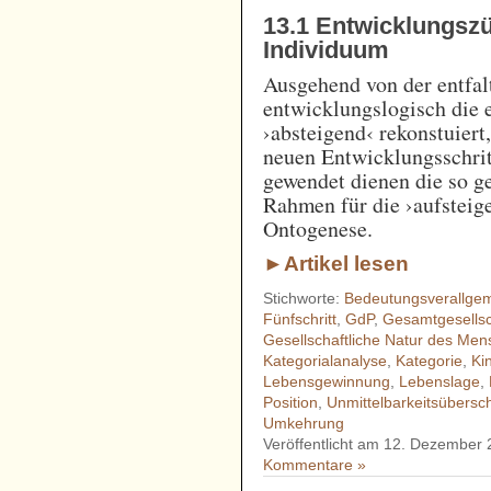
13.1 Entwicklungsz
Individuum
Ausgehend von der entfal
entwicklungslogisch die 
›absteigend‹ rekonstuiert,
neuen Entwicklungsschri
gewendet dienen die so 
Rahmen für die ›aufsteig
Ontogenese.
►Artikel lesen
Stichworte:
Bedeutungsverallge
Fünfschritt
,
GdP
,
Gesamtgesellsch
Gesellschaftliche Natur des Me
Kategorialanalyse
,
Kategorie
,
Ki
Lebensgewinnung
,
Lebenslage
,
Position
,
Unmittelbarkeitsübersc
Umkehrung
Veröffentlicht am 12. Dezember 
Kommentare »