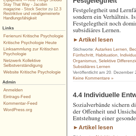
Festgelegtheit
Stay That Way - Jacobin
Festgelegtheit und Lernfä
magazine - Stock Sector
zu
12.3
Restriktive und verallgemeinerte
sondern ein Verhältnis. Is
Handlungsfähigkeit
Festgelegtheit noch domin
Links
subsidiäres Lernen.
Ferienuni Kritische Psychologie
►Artikel lesen
Kritische Psychologie Heute
Linksammlung zur Kritischen
Stichworte:
Autarkes Lernen
,
Be
Psychologie
Fünfschritt
,
Habituation
,
Individu
Netzwerk Kollektive
Organismus
,
Selektive Differenz
Selbstverständigung
Subsidiäres Lernen
Website Kritische Psychologie
Veröffentlicht am 20. Dezember
Keine Kommentare »
Admin
Anmelden
4.4 Individuelle En
Eintrags-Feed
Sozialverbände sichern d
Kommentar-Feed
der Offenheit und Unsich
WordPress.org
Entstehung einer gesonde
►Artikel lesen