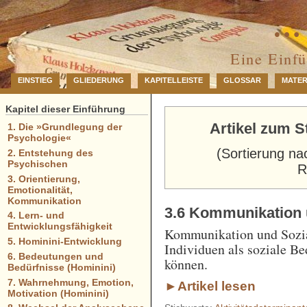
… 
Eine Einf
EINSTIEG
GLIEDERUNG
KAPITELLEISTE
GLOSSAR
MATER
Kapitel dieser Einführung
Artikel zum S
1. Die »Grundlegung der
Psychologie«
(Sortierung na
2. Entstehung des
Psychischen
R
3. Orientierung,
Emotionalität,
Kommunikation
3.6 Kommunikation 
4. Lern- und
Entwicklungsfähigkeit
Kommunikation und Sozial
5. Hominini-Entwicklung
Individuen als soziale B
6. Bedeutungen und
können.
Bedürfnisse (Hominini)
7. Wahrnehmung, Emotion,
►Artikel lesen
Motivation (Hominini)