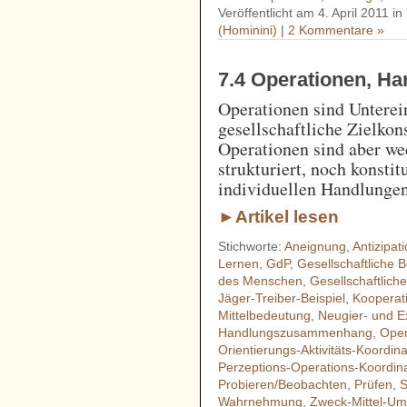
Veröffentlicht am 4. April 2011 in
(Hominini)
|
2 Kommentare »
7.4 Operationen, H
Operationen sind Unterei
gesellschaftliche Zielkons
Operationen sind aber w
strukturiert, noch konsti
individuellen Handlungen
►Artikel lesen
Stichworte:
Aneignung
,
Antizipat
Lernen
,
GdP
,
Gesellschaftliche 
des Menschen
,
Gesellschaftliche
Jäger-Treiber-Beispiel
,
Kooperat
Mittelbedeutung
,
Neugier- und E
Handlungszusammenhang
,
Oper
Orientierungs-Aktivitäts-Koordina
Perzeptions-Operations-Koordin
Probieren/Beobachten
,
Prüfen
,
S
Wahrnehmung
,
Zweck-Mittel-U