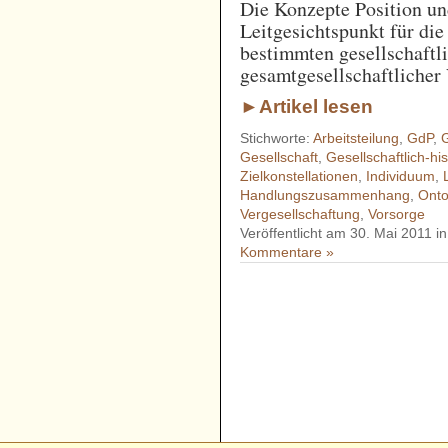
Die Konzepte Position un
Leitgesichtspunkt für die
bestimmten gesellschaftl
gesamtgesellschaftlicher 
►Artikel lesen
Stichworte:
Arbeitsteilung
,
GdP
,
G
Gesellschaft
,
Gesellschaftlich-hi
Zielkonstellationen
,
Individuum
,
Handlungszusammenhang
,
Onto
Vergesellschaftung
,
Vorsorge
Veröffentlicht am 30. Mai 2011 i
Kommentare »
- - - - - - - - - - - - - - - - - 
- - - - - - - - - - - - - - - - - 
- - - - - - - - - - - - - - - - - 
- - - - - - - - - - - - - - - - - 
- - - - - - - - - - - - - - - - - 