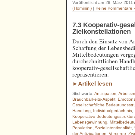
Veröffentlicht am 28. März 2011 
(Hominini)
|
Keine Kommentare 
7.3 Kooperativ-gesel
Zielkonstellationen
Durch den Einsatz von Ar
Schaffung der Lebensbed
Mittelbedeutungen vergeg
durchschnittlichen Handl
kooperativ-gesellschaftli
repräsentieren.
►Artikel lesen
Stichworte:
Antizipation
,
Arbeitsmi
Brauchbarkeits-Aspekt
,
Emotional
Gesellschaftliche Bedeutungsstr
Handlung
,
Individualgedächtnis
,
Kooperative Bedeutungsstruktur
Lebensgewinnung
,
Mittelbedeut
Population
,
Sozialintentionalität
,
der Antizipationen
,
Vorsorge
,
Zwe