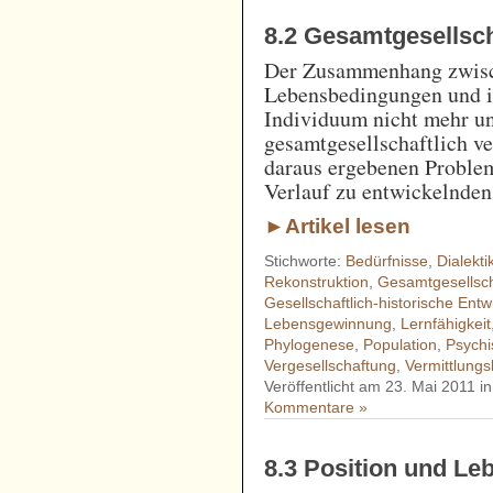
8.2 Gesamtgesellscha
Der Zusammenhang zwisc
Lebensbedingungen und ih
Individuum nicht mehr un
gesamtgesellschaftlich ve
daraus ergebenen Problem
Verlauf zu entwickelnden
►Artikel lesen
Stichworte:
Bedürfnisse
,
Dialekti
Rekonstruktion
,
Gesamtgesellscha
Gesellschaftlich-historische Entw
Lebensgewinnung
,
Lernfähigkeit
Phylogenese
,
Population
,
Psychi
Vergesellschaftung
,
Vermittlungs
Veröffentlicht am 23. Mai 2011 i
Kommentare »
8.3 Position und Le