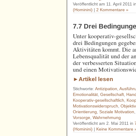
Veröffentlicht am 11. April 2011 
(Hominini)
|
2 Kommentare »
7.7 Drei Bedingunge
Unter kooperativ-gesells
drei Bedingungen gegeben
Aktivitäten kommt. Die a
Lebensqualität und der a
der verbesserten Situati
und einen Motivationswid
►Artikel lesen
Stichworte:
Antizipation
,
Ausführ
Emotionalität
,
Gesellschaft
,
Hand
Kooperativ-gesellschaftlich
,
Koop
Motivationswiderspruch
,
Objekt
Orientierung
,
Soziale Motivation
Vorsorge
,
Wahrnehmung
Veröffentlicht am 2. Mai 2011 in
(Hominini)
|
Keine Kommentare 