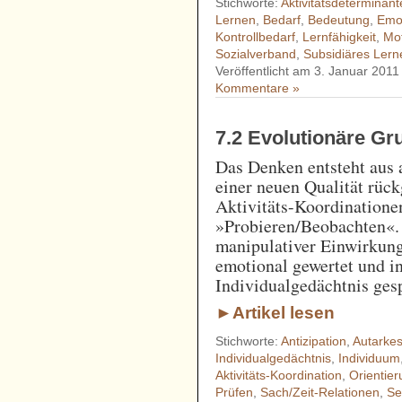
Stichworte:
Aktivitätsdeterminant
Lernen
,
Bedarf
,
Bedeutung
,
Emot
Kontrollbedarf
,
Lernfähigkeit
,
Mot
Sozialverband
,
Subsidiäres Lern
Veröffentlicht am 3. Januar 2011
Kommentare »
7.2 Evolutionäre G
Das Denken entsteht aus 
einer neuen Qualität rüc
Aktivitäts-Koordinatione
»Probieren/Beobachten«.
manipulativer Einwirkung
emotional gewertet und i
Individualgedächtnis gesp
►Artikel lesen
Stichworte:
Antizipation
,
Autarke
Individualgedächtnis
,
Individuum
Aktivitäts-Koordination
,
Orientie
Prüfen
,
Sach/Zeit-Relationen
,
Se