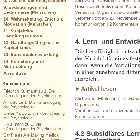
Stichworte:
Aktivitätsdeterminant
8. Wechsel der Analyseebene
Gesellschaft
,
Individuum
,
Kommu
9. Bedeutungen und
Verhältnis
,
Organismus-Umwelt-V
Bedürfnisse (Menschen)
Veröffentlicht am 29. November
10. Wahrnehmung, Emotion,
Motivation (Menschen)
Kommunikation
|
2 Kommentare
11. Subjektive
Handlungsgründe
4. Lern- und Entwic
12. Handlungsfähigkeit im
Kapitalismus
Die Lernfähigkeit entwick
13. Individualentwicklung
der Variabilität eines fe
14. Forschung und
dann, wenn die Variations
Mitforschung
in einer zunehmend diffe
Abschluss
ausreicht.
Kommentare
►Artikel lesen
Friedrich Kullmann
zu
1. Die
»Grundlegung der Psychologie«
Stichworte:
Fünfschritt
,
Individu
Annette
zu
1. Die »Grundlegung
Organismus
der Psychologie«
Veröffentlicht am 6. Dezember 2
StefanMz
zu
1. Die »Grundlegung
Kommentare »
der Psychologie«
F.Kullmann
zu
1. Die
»Grundlegung der Psychologie«
4.2 Subsidiäres Le
Car Plants Are Making Medical
Equipment — And Things Should