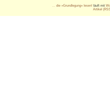
… die »Grundlegung« lesen!
läuft mit
Wo
Artikel (RS