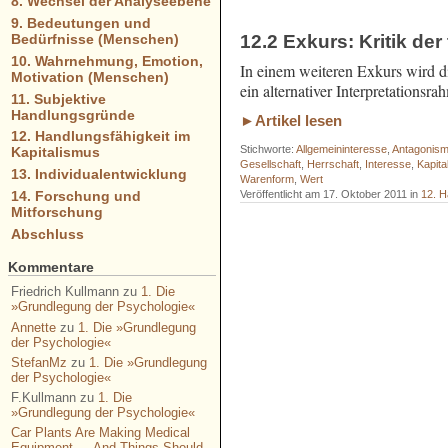
8. Wechsel der Analyseebene
9. Bedeutungen und
12.2 Exkurs: Kritik der 
Bedürfnisse (Menschen)
10. Wahrnehmung, Emotion,
In einem weiteren Exkurs wird di
Motivation (Menschen)
ein alternativer Interpretations
11. Subjektive
Handlungsgründe
►Artikel lesen
12. Handlungsfähigkeit im
Stichworte:
Allgemeininteresse
,
Antagonis
Kapitalismus
Gesellschaft
,
Herrschaft
,
Interesse
,
Kapita
13. Individualentwicklung
Warenform
,
Wert
14. Forschung und
Veröffentlicht am 17. Oktober 2011 in
12. H
Mitforschung
Abschluss
- - - - - - - - - - - - - - - - - - - - - - - 
Kommentare
- - - - - - - - - - - - - - - - - - - - - - - 
Friedrich Kullmann
zu
1. Die
»Grundlegung der Psychologie«
Annette
zu
1. Die »Grundlegung
der Psychologie«
StefanMz
zu
1. Die »Grundlegung
der Psychologie«
F.Kullmann
zu
1. Die
»Grundlegung der Psychologie«
Car Plants Are Making Medical
Equipment — And Things Should