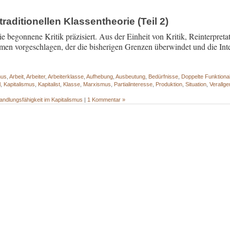
traditionellen Klassentheorie (Teil 2)
e begonnene Kritik präzisiert. Aus der Einheit von Kritik, Reinterpret
rahmen vorgeschlagen, der die bisherigen Grenzen überwindet und die Int
mus
,
Arbeit
,
Arbeiter
,
Arbeiterklasse
,
Aufhebung
,
Ausbeutung
,
Bedürfnisse
,
Doppelte Funktional
l
,
Kapitalismus
,
Kapitalist
,
Klasse
,
Marxismus
,
Partialinteresse
,
Produktion
,
Situation
,
Verallg
andlungsfähigkeit im Kapitalismus
|
1 Kommentar »
- - - - - - - - - - - - - - - - - - - - - - - - - - - - - - - - - - - - - - - - - - - - - - - - - -
- - - - - - - - - - - - - - - - - - - - - - - - - - - - - - - - - - - - - - - - - - - - - - - - - -