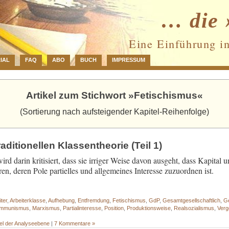
… die 
Eine Einführung i
IAL
FAQ
ABO
BUCH
IMPRESSUM
Artikel zum Stichwort »Fetischismus«
(Sortierung nach aufsteigender Kapitel-Reihenfolge)
raditionellen Klassentheorie (Teil 1)
wird darin kritisiert, dass sie irriger Weise davon ausgeht, dass Kapital
en, deren Pole partielles und allgemeines Interesse zuzuordnen ist.
iter
,
Arbeiterklasse
,
Aufhebung
,
Entfremdung
,
Fetischismus
,
GdP
,
Gesamtgesellschaftlich
,
Ge
mmunismus
,
Marxismus
,
Partialinteresse
,
Position
,
Produktionsweise
,
Realsozialismus
,
Verg
el der Analyseebene
|
7 Kommentare »