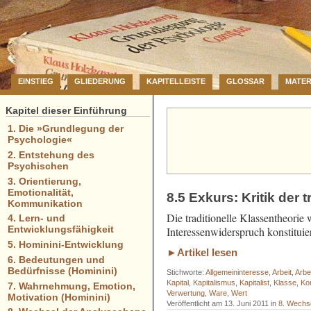
EINSTIEG
GLIEDERUNG
KAPITELLEISTE
GLOSSAR
MATER
Kapitel dieser Einführung
1. Die »Grundlegung der
Psychologie«
2. Entstehung des
Psychischen
3. Orientierung,
Emotionalität,
8.5 Exkurs: Kritik der t
Kommunikation
Die traditionelle Klassentheorie 
4. Lern- und
Entwicklungsfähigkeit
Interessenwiderspruch konstituier
5. Hominini-Entwicklung
►Artikel lesen
6. Bedeutungen und
Bedürfnisse (Hominini)
Stichworte:
Allgemeininteresse
,
Arbeit
,
Arbe
Kapital
,
Kapitalismus
,
Kapitalist
,
Klasse
,
Ko
7. Wahrnehmung, Emotion,
Verwertung
,
Ware
,
Wert
Motivation (Hominini)
Veröffentlicht am 13. Juni 2011 in
8. Wechs