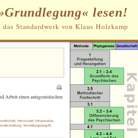
»Grundlegung« lesen!
n das Standardwerk von Klaus Holzkamp
Datenschutz und Cookies: Diese Website
verwendet Cookies. Wenn du die Website
weiterhin nutzt, stimmst du der
Verwendung von Cookies zu.
Weitere Informationen, beispielsweise zur
Kontrolle von Cookies, findest du hier:
 und Arbeit einen antagonistischen
Cookie-Richtlinie
sellschaft
,
Herrschaft
,
Infrastruktur
,
esellschaftung
,
Vermittlungsbegriff
,