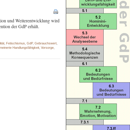
ation und Weiterentwicklung wird
ention der GdP erhält.
ität
,
Fetischismus
,
GdP
,
Gebrauchswert
,
emeinerte Handlungsfähigkeit
,
Vorsorge
,
 - - - - - - - - - - - - - - - - - - - - - - -
 - - - - - - - - - - -