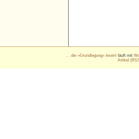
- - - - - - - - - - - - - - - - - 
- - - - - - - - - - - - - - - - - 
- - - - - - - - - - - - - - - - - 
- - - - - - - - - - - - - - - - - 
- - - - - - - - - - - -
… die »Grundlegung« lesen!
läuft mit
Wo
Artikel (RS