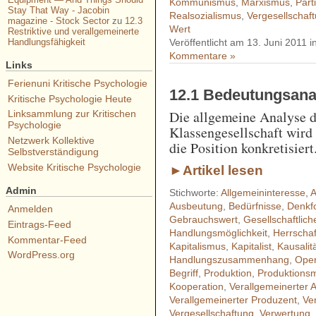
Kommunismus
,
Marxismus
,
Part
Stay That Way - Jacobin
Realsozialismus
,
Vergesellschaf
magazine - Stock Sector
zu
12.3
Wert
Restriktive und verallgemeinerte
Handlungsfähigkeit
Veröffentlicht am 13. Juni 2011 i
Kommentare »
Links
Ferienuni Kritische Psychologie
12.1 Bedeutungsana
Kritische Psychologie Heute
Die allgemeine Analyse d
Linksammlung zur Kritischen
Psychologie
Klassengesellschaft wird
Netzwerk Kollektive
die Position konkretisiert
Selbstverständigung
Website Kritische Psychologie
►Artikel lesen
Admin
Stichworte:
Allgemeininteresse
,
A
Ausbeutung
,
Bedürfnisse
,
Denkf
Anmelden
Gebrauchswert
,
Gesellschaftlic
Eintrags-Feed
Handlungsmöglichkeit
,
Herrschaf
Kommentar-Feed
Kapitalismus
,
Kapitalist
,
Kausalit
WordPress.org
Handlungszusammenhang
,
Oper
Begriff
,
Produktion
,
Produktionsm
Kooperation
,
Verallgemeinerter 
Verallgemeinerter Produzent
,
Ve
Vergesellschaftung
,
Verwertung