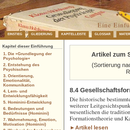
… 
Eine Einf
EINSTIEG
GLIEDERUNG
KAPITELLEISTE
GLOSSAR
MATER
Kapitel dieser Einführung
Artikel zum 
1. Die »Grundlegung der
Psychologie«
(Sortierung na
2. Entstehung des
Psychischen
R
3. Orientierung,
Emotionalität,
Kommunikation
8.4 Gesellschaftsfo
4. Lern- und
Entwicklungsfähigkeit
Die historische bestimmt
5. Hominini-Entwicklung
weiterer Leitgesichtspun
6. Bedeutungen und
wesentlichen die traditio
Bedürfnisse (Hominini)
Formationstheorie und Ka
7. Wahrnehmung, Emotion,
Motivation (Hominini)
►Artikel lesen