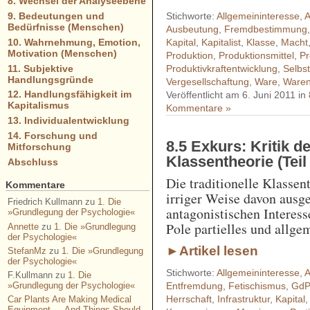
8. Wechsel der Analyseebene
Stichworte:
Allgemeininteresse
,
A
9. Bedeutungen und
Bedürfnisse (Menschen)
Ausbeutung
,
Fremdbestimmung
10. Wahrnehmung, Emotion,
Kapital
,
Kapitalist
,
Klasse
,
Macht
Motivation (Menschen)
Produktion
,
Produktionsmittel
,
Pr
11. Subjektive
Produktivkraftentwicklung
,
Selbs
Handlungsgründe
Vergesellschaftung
,
Ware
,
Ware
12. Handlungsfähigkeit im
Veröffentlicht am 6. Juni 2011 in
Kapitalismus
Kommentare »
13. Individualentwicklung
14. Forschung und
8.5 Exkurs: Kritik de
Mitforschung
Klassentheorie (Teil
Abschluss
Die traditionelle Klassent
Kommentare
irriger Weise davon ausge
Friedrich Kullmann
zu
1. Die
antagonistischen Interess
»Grundlegung der Psychologie«
Pole partielles und allge
Annette
zu
1. Die »Grundlegung
der Psychologie«
►Artikel lesen
StefanMz
zu
1. Die »Grundlegung
der Psychologie«
Stichworte:
Allgemeininteresse
,
A
F.Kullmann
zu
1. Die
»Grundlegung der Psychologie«
Entfremdung
,
Fetischismus
,
GdP
Herrschaft
,
Infrastruktur
,
Kapital
Car Plants Are Making Medical
Equipment — And Things Should