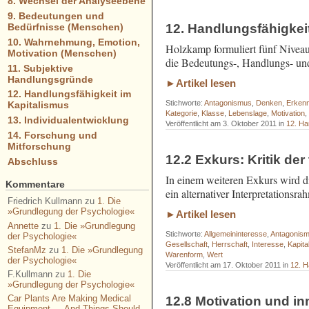
8. Wechsel der Analyseebene
9. Bedeutungen und
12. Handlungsfähigkei
Bedürfnisse (Menschen)
10. Wahrnehmung, Emotion,
Holzkamp formuliert fünf Niveaus
Motivation (Menschen)
die Bedeutungs-, Handlungs- und
11. Subjektive
Handlungsgründe
►Artikel lesen
12. Handlungsfähigkeit im
Stichworte:
Antagonismus
,
Denken
,
Erkenn
Kapitalismus
Kategorie
,
Klasse
,
Lebenslage
,
Motivation
13. Individualentwicklung
Veröffentlicht am 3. Oktober 2011 in
12. Ha
14. Forschung und
Mitforschung
12.2 Exkurs: Kritik der 
Abschluss
In einem weiteren Exkurs wird di
Kommentare
ein alternativer Interpretations
Friedrich Kullmann
zu
1. Die
»Grundlegung der Psychologie«
►Artikel lesen
Annette
zu
1. Die »Grundlegung
Stichworte:
Allgemeininteresse
,
Antagonis
der Psychologie«
Gesellschaft
,
Herrschaft
,
Interesse
,
Kapita
StefanMz
zu
1. Die »Grundlegung
Warenform
,
Wert
der Psychologie«
Veröffentlicht am 17. Oktober 2011 in
12. H
F.Kullmann
zu
1. Die
»Grundlegung der Psychologie«
Car Plants Are Making Medical
12.8 Motivation und i
Equipment — And Things Should