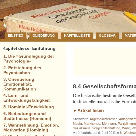
EINSTIEG
GLIEDERUNG
KAPITELLEISTE
GLOSSAR
MATER
Kapitel dieser Einführung
1. Die »Grundlegung der
Psychologie«
2. Entstehung des
Psychischen
3. Orientierung,
Emotionalität,
8.4 Gesellschaftsform
Kommunikation
Die historische bestimmte Gesell
4. Lern- und
Entwicklungsfähigkeit
traditionelle marxistische Forma
5. Hominini-Entwicklung
►Artikel lesen
6. Bedeutungen und
Bedürfnisse (Hominini)
Stichworte:
Allgemeininteresse
,
Antagonis
Macht
,
Marxismus
,
Mehrwert
,
Partialinter
7. Wahrnehmung, Emotion,
Sozialismus
,
Vergesellschaftung
,
Ware
,
Wa
Motivation (Hominini)
Veröffentlicht am 6. Juni 2011 in
8. Wechse