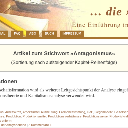
… die 
Eine Einführung i
IAL
FAQ
ABO
BUCH
IMPRESSUM
Artikel zum Stichwort »Antagonismus«
(Sortierung nach aufsteigender Kapitel-Reihenfolge)
ationen
schaftsformation wird als weiterer Leitgesichtspunkt der Analyse einge
tionstheorie und Kapitalismusanalyse verwendet wird.
mus
,
Arbeitskraft
,
Arbeitsmittel
,
Ausbeutung
,
Fremdbestimmung
,
GdP
,
Gegenmacht
,
Gesellsch
esse
,
Produktion
,
Produktionsmittel
,
Produktionsverhältnisse
,
Produktionsweise
,
Produktivkra
renform
l der Analyseebene
|
3 Kommentare »