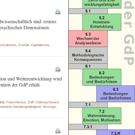
issenschaftlich sind: erstens
 psychischen Dimensionen.
sstrukturen
,
Gründe
,
Kapitalismus
,
ation und Weiterentwicklung wird
ention der GdP erhält.
ität
,
Fetischismus
,
GdP
,
Gebrauchswert
,
emeinerte Handlungsfähigkeit
,
Vorsorge
,