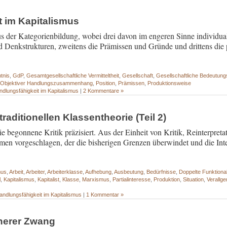
t im Kapitalismus
 der Kategorienbildung, wobei drei davon im engeren Sinne individualw
 Denkstrukturen, zweitens die Prämissen und Gründe und drittens die
tnis
,
GdP
,
Gesamtgesellschaftliche Vermitteltheit
,
Gesellschaft
,
Gesellschaftliche Bedeutung
,
Objektiver Handlungszusammenhang
,
Position
,
Prämissen
,
Produktionsweise
ndlungsfähigkeit im Kapitalismus
|
2 Kommentare »
traditionellen Klassentheorie (Teil 2)
e begonnene Kritik präzisiert. Aus der Einheit von Kritik, Reinterpret
rahmen vorgeschlagen, der die bisherigen Grenzen überwindet und die Int
mus
,
Arbeit
,
Arbeiter
,
Arbeiterklasse
,
Aufhebung
,
Ausbeutung
,
Bedürfnisse
,
Doppelte Funktional
l
,
Kapitalismus
,
Kapitalist
,
Klasse
,
Marxismus
,
Partialinteresse
,
Produktion
,
Situation
,
Verallg
andlungsfähigkeit im Kapitalismus
|
1 Kommentar »
nnerer Zwang