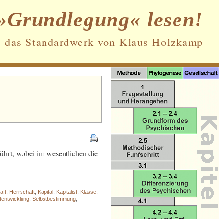
»Grundlegung« lesen!
n das Standardwerk von Klaus Holzkamp
Datenschutz und Cookies: Diese Website
verwendet Cookies. Wenn du die Website
weiterhin nutzt, stimmst du der
Verwendung von Cookies zu.
Weitere Informationen, beispielsweise zur
Kontrolle von Cookies, findest du hier:
führt, wobei im wesentlichen die
Cookie-Richtlinie
aft
,
Herrschaft
,
Kapital
,
Kapitalist
,
Klasse
,
ftentwicklung
,
Selbstbestimmung
,