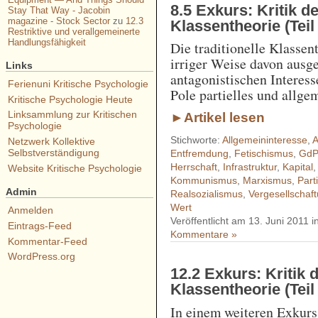
8.5 Exkurs: Kritik de
Stay That Way - Jacobin
magazine - Stock Sector
zu
12.3
Klassentheorie (Teil
Restriktive und verallgemeinerte
Handlungsfähigkeit
Die traditionelle Klassent
irriger Weise davon ausge
Links
antagonistischen Interess
Ferienuni Kritische Psychologie
Pole partielles und allge
Kritische Psychologie Heute
Linksammlung zur Kritischen
►Artikel lesen
Psychologie
Stichworte:
Allgemeininteresse
,
A
Netzwerk Kollektive
Selbstverständigung
Entfremdung
,
Fetischismus
,
GdP
Herrschaft
,
Infrastruktur
,
Kapital
Website Kritische Psychologie
Kommunismus
,
Marxismus
,
Part
Admin
Realsozialismus
,
Vergesellschaf
Wert
Anmelden
Veröffentlicht am 13. Juni 2011 i
Eintrags-Feed
Kommentare »
Kommentar-Feed
WordPress.org
12.2 Exkurs: Kritik d
Klassentheorie (Teil
In einem weiteren Exkurs