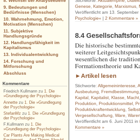
Stichworte:
Aktualempirie
,
Dialek
8. Wechsel der Analyseebene
Genese
,
Kategorie
,
Marxismus
,
9. Bedeutungen und
Veröffentlicht am 13. September
Bedürfnisse (Menschen)
Psychologie«
|
2 Kommentare »
10. Wahrnehmung, Emotion,
Motivation (Menschen)
11. Subjektive
8.4 Gesellschaftsfo
Handlungsgründe
12. Handlungsfähigkeit im
Die historische bestimmt
Kapitalismus
weiterer Leitgesichtspun
13. Individualentwicklung
wesentlichen die traditio
14. Forschung und
Formationstheorie und Ka
Mitforschung
Abschluss
►Artikel lesen
Kommentare
Stichworte:
Allgemeininteresse
,
A
Friedrich Kullmann
zu
1. Die
Ausbeutung
,
Fremdbestimmung
»Grundlegung der Psychologie«
Kapital
,
Kapitalist
,
Klasse
,
Macht
Annette
zu
1. Die »Grundlegung
Produktion
,
Produktionsmittel
,
Pr
der Psychologie«
Produktivkraftentwicklung
,
Selbs
StefanMz
zu
1. Die »Grundlegung
Vergesellschaftung
,
Ware
,
Ware
der Psychologie«
Veröffentlicht am 6. Juni 2011 in
F.Kullmann
zu
1. Die
Kommentare »
»Grundlegung der Psychologie«
Car Plants Are Making Medical
Equipment — And Things Should