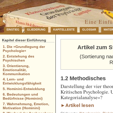
… 
Eine Einf
EINSTIEG
GLIEDERUNG
KAPITELLEISTE
GLOSSAR
MATER
Kapitel dieser Einführung
Artikel zum 
1. Die »Grundlegung der
Psychologie«
(Sortierung na
2. Entstehung des
Psychischen
R
3. Orientierung,
Emotionalität,
Kommunikation
1.2 Methodisches
4. Lern- und
Entwicklungsfähigkeit
Darstellung der vier the
5. Hominini-Entwicklung
Kritischen Psychologie. 
6. Bedeutungen und
Kategorialanalyse«?
Bedürfnisse (Hominini)
7. Wahrnehmung, Emotion,
►Artikel lesen
Motivation (Hominini)