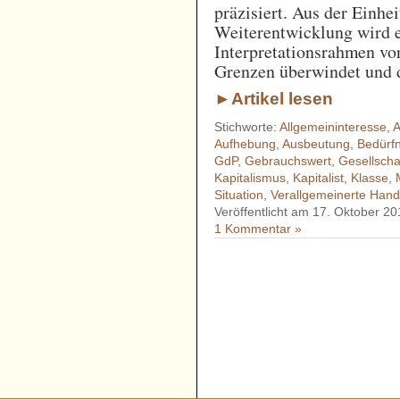
präzisiert. Aus der Einhei
Weiterentwicklung wird e
Interpretationsrahmen vor
Grenzen überwindet und d
►Artikel lesen
Stichworte:
Allgemeininteresse
,
A
Aufhebung
,
Ausbeutung
,
Bedürfn
GdP
,
Gebrauchswert
,
Gesellscha
Kapitalismus
,
Kapitalist
,
Klasse
,
Situation
,
Verallgemeinerte Hand
Veröffentlicht am 17. Oktober 20
1 Kommentar »
- - - - - - - - - - - - - - - - - 
- - - - - - - - - - - - - - - - - 
- - - - - - - - - - - - - - - - - 
- - - - - - - - - - - - - - - - - 
- - - - - - - - - - - -