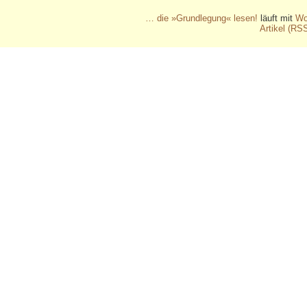
… die »Grundlegung« lesen!
läuft mit
Wo
Artikel (RS