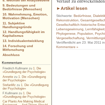
Verlauf zu entwickelnden
8. Wechsel der Analyseebene
9. Bedeutungen und
►Artikel lesen
Bedürfnisse (Menschen)
10. Wahrnehmung, Emotion,
Stichworte:
Bedürfnisse
,
Dialekti
Motivation (Menschen)
Rekonstruktion
,
Gesamtgesellscha
11. Subjektive
Gesellschaftlich-historische Entw
Handlungsgründe
Lebensgewinnung
,
Lernfähigkeit
12. Handlungsfähigkeit im
Phylogenese
,
Population
,
Psychi
Kapitalismus
Vergesellschaftung
,
Vermittlungs
13. Individualentwicklung
Veröffentlicht am 23. Mai 2011 i
14. Forschung und
Kommentare »
Mitforschung
Abschluss
- - - - - - - - - - - - - - - - - 
Kommentare
- - - - - - - - - - - - - - - - - 
Friedrich Kullmann
zu
1. Die
»Grundlegung der Psychologie«
- - - - - - - - - - - - - - - - - 
Annette
zu
1. Die »Grundlegung
- - - - - - - - - - - - - - - - - 
der Psychologie«
StefanMz
zu
1. Die »Grundlegung
- - - - - - - - - - - -
der Psychologie«
F.Kullmann
zu
1. Die
»Grundlegung der Psychologie«
Car Plants Are Making Medical
Equipment — And Things Should