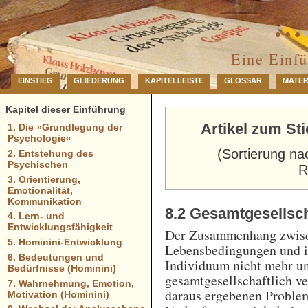
… 
Eine Einf
EINSTIEG
GLIEDERUNG
KAPITELLEISTE
GLOSSAR
MATER
Kapitel dieser Einführung
Artikel zum St
1. Die »Grundlegung der
Psychologie«
(Sortierung na
2. Entstehung des
Psychischen
R
3. Orientierung,
Emotionalität,
Kommunikation
8.2 Gesamtgesellscha
4. Lern- und
Entwicklungsfähigkeit
Der Zusammenhang zwisc
5. Hominini-Entwicklung
Lebensbedingungen und ih
6. Bedeutungen und
Individuum nicht mehr un
Bedürfnisse (Hominini)
gesamtgesellschaftlich ve
7. Wahrnehmung, Emotion,
daraus ergebenen Problem
Motivation (Hominini)