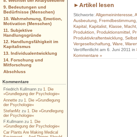
8. Wechsel der Analyseebene
►Artikel lesen
9. Bedeutungen und
Bedürfnisse (Menschen)
Stichworte:
Allgemeininteresse
,
A
10. Wahrnehmung, Emotion,
Ausbeutung
,
Fremdbestimmung
Motivation (Menschen)
Kapital
,
Kapitalist
,
Klasse
,
Macht
11. Subjektive
Produktion
,
Produktionsmittel
,
Pr
Handlungsgründe
Produktivkraftentwicklung
,
Selbs
12. Handlungsfähigkeit im
Vergesellschaftung
,
Ware
,
Ware
Kapitalismus
Veröffentlicht am 6. Juni 2011 in
13. Individualentwicklung
Kommentare »
14. Forschung und
Mitforschung
Abschluss
- - - - - - - - - - - - - - - - - 
- - - - - - - - - - - - - - - - - 
Kommentare
- - - - - - - - - - - - - - - - - 
Friedrich Kullmann
zu
1. Die
»Grundlegung der Psychologie«
- - - - - - - - - - - - - - - - - 
Annette
zu
1. Die »Grundlegung
der Psychologie«
- - - - - - - - - - - -
StefanMz
zu
1. Die »Grundlegung
der Psychologie«
F.Kullmann
zu
1. Die
»Grundlegung der Psychologie«
Car Plants Are Making Medical
Equipment — And Things Should