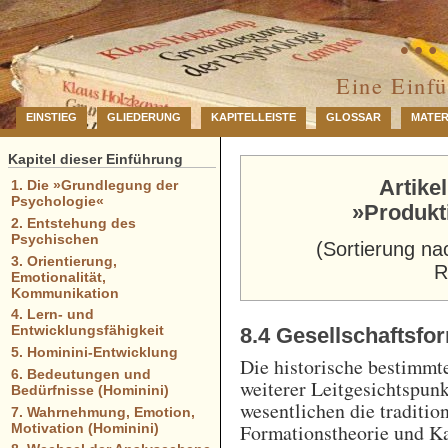
… 
Eine Einf
EINSTIEG
GLIEDERUNG
KAPITELLEISTE
GLOSSAR
MATER
Kapitel dieser Einführung
Artike
1. Die »Grundlegung der
Psychologie«
»Produkt
2. Entstehung des
Psychischen
(Sortierung na
3. Orientierung,
R
Emotionalität,
Kommunikation
4. Lern- und
Entwicklungsfähigkeit
8.4 Gesellschaftsfo
5. Hominini-Entwicklung
Die historische bestimmt
6. Bedeutungen und
weiterer Leitgesichtspun
Bedürfnisse (Hominini)
wesentlichen die traditio
7. Wahrnehmung, Emotion,
Formationstheorie und Ka
Motivation (Hominini)