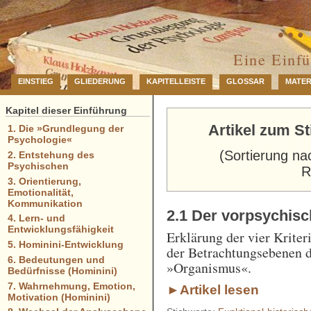
… 
Eine Einf
EINSTIEG
GLIEDERUNG
KAPITELLEISTE
GLOSSAR
MATER
Kapitel dieser Einführung
Artikel zum S
1. Die »Grundlegung der
Psychologie«
(Sortierung na
2. Entstehung des
Psychischen
R
3. Orientierung,
Emotionalität,
Kommunikation
2.1 Der vorpsychis
4. Lern- und
Entwicklungsfähigkeit
Erklärung der vier Krite
5. Hominini-Entwicklung
der Betrachtungsebenen d
6. Bedeutungen und
»Organismus«.
Bedürfnisse (Hominini)
7. Wahrnehmung, Emotion,
►Artikel lesen
Motivation (Hominini)