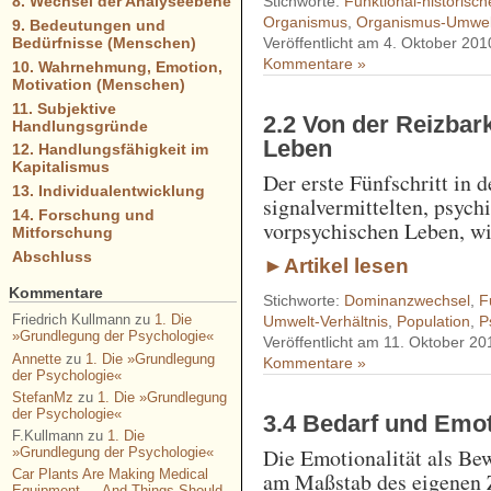
Stichworte:
Funktional-historisc
8. Wechsel der Analyseebene
Organismus
,
Organismus-Umwelt
9. Bedeutungen und
Veröffentlicht am 4. Oktober 201
Bedürfnisse (Menschen)
Kommentare »
10. Wahrnehmung, Emotion,
Motivation (Menschen)
11. Subjektive
2.2 Von der Reizbar
Handlungsgründe
Leben
12. Handlungsfähigkeit im
Kapitalismus
Der erste Fünfschritt in 
13. Individualentwicklung
signalvermittelten, psyc
14. Forschung und
vorpsychischen Leben, wi
Mitforschung
Abschluss
►Artikel lesen
Kommentare
Stichworte:
Dominanzwechsel
,
F
Friedrich Kullmann
zu
1. Die
Umwelt-Verhältnis
,
Population
,
P
»Grundlegung der Psychologie«
Veröffentlicht am 11. Oktober 20
Annette
zu
1. Die »Grundlegung
Kommentare »
der Psychologie«
StefanMz
zu
1. Die »Grundlegung
der Psychologie«
3.4 Bedarf und Emot
F.Kullmann
zu
1. Die
Die Emotionalität als B
»Grundlegung der Psychologie«
Car Plants Are Making Medical
am Maßstab des eigenen Z
Equipment — And Things Should