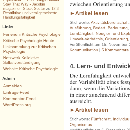
zwischen Orientierung un
Stay That Way - Jacobin
magazine - Stock Sector
zu
12.3
►Artikel lesen
Restriktive und verallgemeinerte
Handlungsfähigkeit
Stichworte:
Aktivitätsbereitschaft
Links
Ausführung
,
Bedarf
,
Bedeutung
Lernfähigkeit
,
Neugier- und Expl
Ferienuni Kritische Psychologie
Umwelt-Verhältnis
,
Orientierung
Kritische Psychologie Heute
Veröffentlicht am 15. November
Linksammlung zur Kritischen
Kommunikation
|
5 Kommentare
Psychologie
Netzwerk Kollektive
Selbstverständigung
4. Lern- und Entwic
Website Kritische Psychologie
Die Lernfähigkeit entwick
Admin
der Variabilität eines fe
Anmelden
dann, wenn die Variations
Eintrags-Feed
in einer zunehmend diffe
Kommentar-Feed
ausreicht.
WordPress.org
►Artikel lesen
Stichworte:
Fünfschritt
,
Individu
Organismus