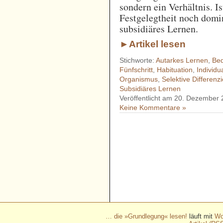
sondern ein Verhältnis. Is
Festgelegtheit noch domin
subsidiäres Lernen.
►Artikel lesen
Stichworte:
Autarkes Lernen
,
Be
Fünfschritt
,
Habituation
,
Individu
Organismus
,
Selektive Differenz
Subsidiäres Lernen
Veröffentlicht am 20. Dezember
Keine Kommentare »
- - - - - - - - - - - - - - - - - 
- - - - - - - - - - - - - - - - - 
- - - - - - - - - - - - - - - - - 
- - - - - - - - - - - - - - - - - 
- - - - - - - - - - - -
… die »Grundlegung« lesen!
läuft mit
Wo