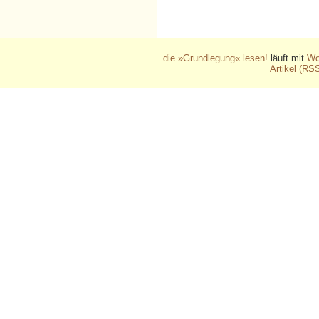
- - - - - - - - - - - - - - - - - 
- - - - - - - - - - - -
… die »Grundlegung« lesen!
läuft mit
Wo
Artikel (RS