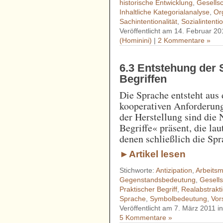
historische Entwicklung
,
Gesells
Inhaltliche Kategorialanalyse
,
Or
Sachintentionalität
,
Sozialintentio
Veröffentlicht am 14. Februar 20
(Hominini)
|
2 Kommentare »
6.3 Entstehung der 
Begriffen
Die Sprache entsteht au
kooperativen Anforderung
der Herstellung sind die 
Begriffe« präsent, die la
denen schließlich die Spr
►Artikel lesen
Stichworte:
Antizipation
,
Arbeitsmi
Gegenstandsbedeutung
,
Gesells
Praktischer Begriff
,
Realabstrakt
Sprache
,
Symbolbedeutung
,
Vor
Veröffentlicht am 7. März 2011 i
5 Kommentare »