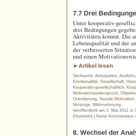
7.7 Drei Bedingunge
Unter kooperativ-gesells
drei Bedingungen gegeben
Aktivitäten kommt. Die a
Lebensqualität und der a
der verbesserten Situati
und einen Motivationswid
►Artikel lesen
Stichworte:
Antizipation
,
Ausführ
Emotionalität
,
Gesellschaft
,
Hand
Kooperativ-gesellschaftlich
,
Koop
Motivationswiderspruch
,
Objekt
Orientierung
,
Soziale Motivation
Vorsorge
,
Wahrnehmung
Veröffentlicht am 2. Mai 2011 in
(Hominini)
|
Keine Kommentare 
8. Wechsel der Ana