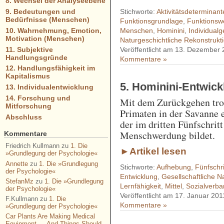
8. Wechsel der Analyseebene
Stichworte:
Aktivitätsdeterminant
9. Bedeutungen und
Bedürfnisse (Menschen)
Funktionsgrundlage
,
Funktionsw
10. Wahrnehmung, Emotion,
Menschen
,
Hominini
,
Individual
Motivation (Menschen)
Naturgeschichtliche Rekonstrukt
11. Subjektive
Veröffentlicht am 13. Dezember
Handlungsgründe
Kommentare »
12. Handlungsfähigkeit im
Kapitalismus
5. Hominini-Entwick
13. Individualentwicklung
14. Forschung und
Mit dem Zurückgehen trop
Mitforschung
Primaten in der Savanne 
Abschluss
der im dritten Fünfschri
Menschwerdung bildet.
Kommentare
Friedrich Kullmann
zu
1. Die
►Artikel lesen
»Grundlegung der Psychologie«
Annette
zu
1. Die »Grundlegung
Stichworte:
Aufhebung
,
Fünfschri
der Psychologie«
Entwicklung
,
Gesellschaftliche 
StefanMz
zu
1. Die »Grundlegung
Lernfähigkeit
,
Mittel
,
Sozialverb
der Psychologie«
Veröffentlicht am 17. Januar 201
F.Kullmann
zu
1. Die
Kommentare »
»Grundlegung der Psychologie«
Car Plants Are Making Medical
Equipment — And Things Should