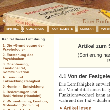
… 
Eine Einf
EINSTIEG
GLIEDERUNG
KAPITELLEISTE
GLOSSAR
MATER
Kapitel dieser Einführung
Artikel zum 
1. Die »Grundlegung der
Psychologie«
(Sortierung na
2. Entstehung des
Psychischen
R
3. Orientierung,
Emotionalität,
Kommunikation
4.1 Von der Festgele
4. Lern- und
Entwicklungsfähigkeit
Die Lernfähigkeit entwick
5. Hominini-Entwicklung
der Variabilität eines f
6. Bedeutungen und
Funktionswechsel kann au
Bedürfnisse (Hominini)
während der Individualen
7. Wahrnehmung, Emotion,
Motivation (Hominini)
►Artikel lesen