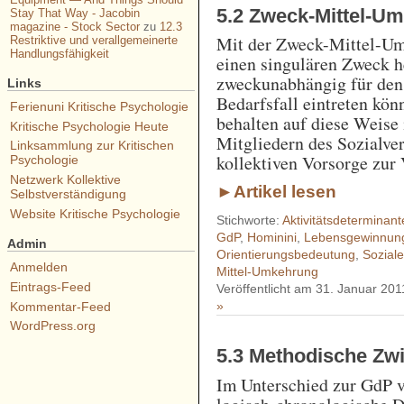
5.2 Zweck-Mittel-U
Stay That Way - Jacobin
magazine - Stock Sector
zu
12.3
Mit der Zweck-Mittel-Um
Restriktive und verallgemeinerte
Handlungsfähigkeit
einen singulären Zweck h
zweckunabhängig für den 
Links
Bedarfsfall eintreten kön
Ferienuni Kritische Psychologie
behalten auf diese Weise
Kritische Psychologie Heute
Mitgliedern des Sozialver
Linksammlung zur Kritischen
kollektiven Vorsorge zur
Psychologie
Netzwerk Kollektive
►Artikel lesen
Selbstverständigung
Website Kritische Psychologie
Stichworte:
Aktivitätsdeterminant
GdP
,
Hominini
,
Lebensgewinnun
Admin
Orientierungsbedeutung
,
Soziale
Anmelden
Mittel-Umkehrung
Eintrags-Feed
Veröffentlicht am 31. Januar 201
»
Kommentar-Feed
WordPress.org
5.3 Methodische Z
Im Unterschied zur GdP ve