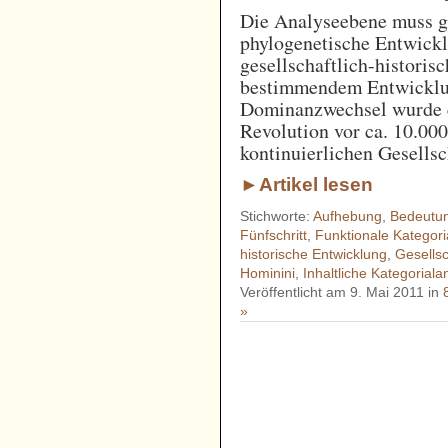
Die Analyseebene muss ge
phylogenetische Entwickl
gesellschaftlich-histori
bestimmendem Entwicklu
Dominanzwechsel wurde e
Revolution vor ca. 10.00
kontinuierlichen Gesellsc
►Artikel lesen
Stichworte:
Aufhebung
,
Bedeutu
Fünfschritt
,
Funktionale Kategori
historische Entwicklung
,
Gesells
Hominini
,
Inhaltliche Kategoriala
Veröffentlicht am 9. Mai 2011 in
»
- - - - - - - - - - - - - - - - - 
- - - - - - - - - - - - - - - - - 
- - - - - - - - - - - - - - - - - 