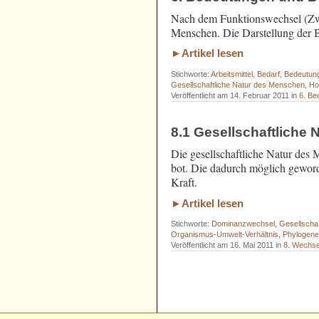
Nach dem Funktionswechsel (Zwe
Menschen. Die Darstellung der B
►Artikel lesen
Stichworte:
Arbeitsmittel
,
Bedarf
,
Bedeutun
Gesellschaftliche Natur des Menschen
,
Ho
Veröffentlicht am 14. Februar 2011 in
6. Be
8.1 Gesellschaftliche N
Die gesellschaftliche Natur des 
bot. Die dadurch möglich geword
Kraft.
►Artikel lesen
Stichworte:
Dominanzwechsel
,
Gesellscha
Organismus-Umwelt-Verhältnis
,
Phylogen
Veröffentlicht am 16. Mai 2011 in
8. Wechse
- - - - - - - - - - - - - - - - - - - - - - - 
- - - - - - - - - - - - - - - - - - - - - - - 