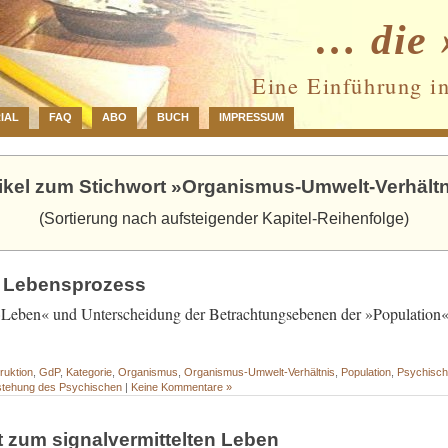
… die 
Eine Einführung i
IAL
FAQ
ABO
BUCH
IMPRESSUM
ikel zum Stichwort »Organismus-Umwelt-Verhält
(Sortierung nach aufsteigender Kapitel-Reihenfolge)
e Lebensprozess
r »Leben« und Unterscheidung der Betrachtungsebenen der »Populatio
ruktion
,
GdP
,
Kategorie
,
Organismus
,
Organismus-Umwelt-Verhältnis
,
Population
,
Psychisc
tstehung des Psychischen
|
Keine Kommentare »
t zum signalvermittelten Leben