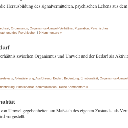
, die Herausbildung des signalvermittelten, psychischen Lebens aus de
echsel
,
Organismus
,
Organismus-Umwelt-Verhältnis
,
Population
,
Psychisches
tstehung des Psychischen
|
9 Kommentare »
darf
erhältnis zwischen Organismus und Umwelt und der Bedarf als Aktivit
tsrelevanz
,
Aktualisierung
,
Ausführung
,
Bedarf
,
Bedeutung
,
Emotionalität
,
Organismus-Umwelt-
rientierung, Emotionalität, Kommunikation
|
Keine Kommentare »
alität
g von Umweltgegebenheiten am Maßstab des eigenen Zustands, als Verm
d vorgestellt.