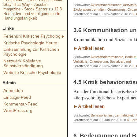
Stay That Way - Jacobin
Stichworte:
Aktivitätsbereitschaft
,
Aktivität
magazine - Stock Sector
zu
12.3
Explorationsverhalten
,
Organismus
,
Organ
Restriktive und verallgemeinerte
Veröffentlicht am 15. November 2010 in
3. 
Handlungsfähigkeit
Links
3.6 Kommunikation und
Ferienuni Kritische Psychologie
Kommunikation und Sozialstruktu
Kritische Psychologie Heute
►Artikel lesen
Linksammlung zur Kritischen
Psychologie
Stichworte:
Aktivitätsdeterminante
,
Bedeut
Netzwerk Kollektive
Verhältnis
,
Orientierung
,
Sozialverband
Selbstverständigung
Veröffentlicht am 29. November 2010 in
3. 
Website Kritische Psychologie
4.5 Kritik behaviorist
Admin
Aus der funktional-historischen R
Anmelden
»tierpsychologischer« Experimen
Eintrags-Feed
Kommentar-Feed
►Artikel lesen
WordPress.org
Stichworte:
Behaviorismus
,
Lernfähigkeit
,
Veröffentlicht am 10. Januar 2011 in
4. Ler
6. Bedeutungen und Be