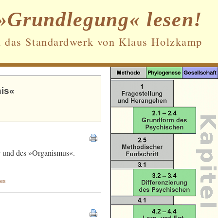
»Grundlegung« lesen!
n das Standardwerk von Klaus Holzkamp
nis«
Datenschutz und Cookies: Diese Website
verwendet Cookies. Wenn du die Website
weiterhin nutzt, stimmst du der
Verwendung von Cookies zu.
Weitere Informationen, beispielsweise zur
Kontrolle von Cookies, findest du hier:
n« und des »Organismus«.
Cookie-Richtlinie
hes