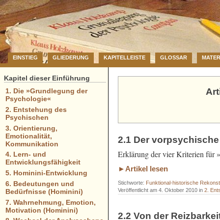
EINSTIEG
GLIEDERUNG
KAPITELLEISTE
GLOSSAR
MATER
Kapitel dieser Einführung
Art
1. Die »Grundlegung der
Psychologie«
2. Entstehung des
Psychischen
3. Orientierung,
Emotionalität,
2.1 Der vorpsychisch
Kommunikation
Erklärung der vier Kriterien fü
4. Lern- und
Entwicklungsfähigkeit
►Artikel lesen
5. Hominini-Entwicklung
6. Bedeutungen und
Stichworte:
Funktional-historische Rekonst
Veröffentlicht am 4. Oktober 2010 in
2. En
Bedürfnisse (Hominini)
7. Wahrnehmung, Emotion,
Motivation (Hominini)
2.2 Von der Reizbarkei