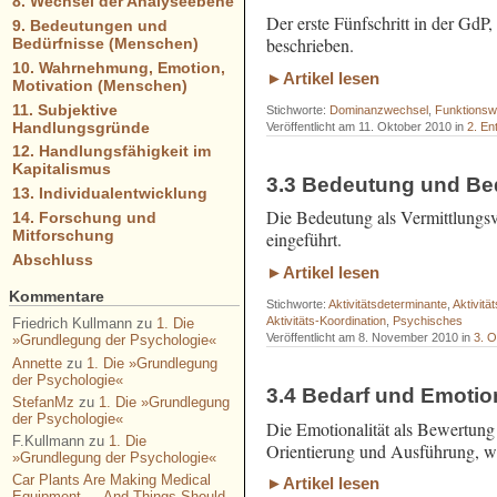
8. Wechsel der Analyseebene
Der erste Fünfschritt in der GdP
9. Bedeutungen und
beschrieben.
Bedürfnisse (Menschen)
10. Wahrnehmung, Emotion,
►Artikel lesen
Motivation (Menschen)
11. Subjektive
Stichworte:
Dominanzwechsel
,
Funktionsw
Handlungsgründe
Veröffentlicht am 11. Oktober 2010 in
2. En
12. Handlungsfähigkeit im
Kapitalismus
3.3 Bedeutung und Be
13. Individualentwicklung
Die Bedeutung als Vermittlungsv
14. Forschung und
Mitforschung
eingeführt.
Abschluss
►Artikel lesen
Kommentare
Stichworte:
Aktivitätsdeterminante
,
Aktivitä
Aktivitäts-Koordination
,
Psychisches
Friedrich Kullmann
zu
1. Die
Veröffentlicht am 8. November 2010 in
3. O
»Grundlegung der Psychologie«
Annette
zu
1. Die »Grundlegung
der Psychologie«
3.4 Bedarf und Emotion
StefanMz
zu
1. Die »Grundlegung
der Psychologie«
Die Emotionalität als Bewertun
F.Kullmann
zu
1. Die
Orientierung und Ausführung, wir
»Grundlegung der Psychologie«
Car Plants Are Making Medical
►Artikel lesen
Equipment — And Things Should