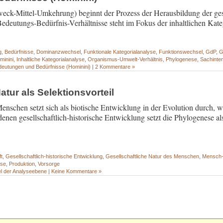
ck-Mittel-Umkehrung) beginnt der Prozess der Herausbildung der gese
edeutungs-Bedürfnis-Verhältnisse steht im Fokus der inhaltlichen Kate
g
,
Bedürfnisse
,
Dominanzwechsel
,
Funktionale Kategorialanalyse
,
Funktionswechsel
,
GdP
,
G
minini
,
Inhaltliche Kategorialanalyse
,
Organismus-Umwelt-Verhältnis
,
Phylogenese
,
Sachintent
deutungen und Bedürfnisse (Hominini)
|
2 Kommentare »
atur als Selektionsvorteil
Menschen setzt sich als biotische Entwicklung in der Evolution durch, w
enen gesellschaftlich-historische Entwicklung setzt die Phylogenese a
ft
,
Gesellschaftlich-historische Entwicklung
,
Gesellschaftliche Natur des Menschen
,
Mensch-
ese
,
Produktion
,
Vorsorge
l der Analyseebene
|
Keine Kommentare »
- - - - - - - - - - - - - - - - - - - - - - - - - - - - - - - - - - - - - - - - - - - - - - - - - -
- - - - - - - - - - - - - - - - - - - - - - - - - - - - - - - - - - - - - - - - - - - - - - - - - -