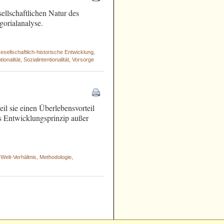
llschaftlichen Natur des
gorialanalyse.
esellschaftlich-historische Entwicklung
,
ionalität
,
Sozialintentionalität
,
Vorsorge
eil sie einen Überlebensvorteil
ls Entwicklungsprinzip außer
Welt-Verhältnis
,
Methodologie
,
 - - - - - - - - - - - - - - - - - - - - - - -
 - - - - - - - - - - -