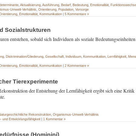
sdeterminante
,
Aktualisierung
,
Ausführung
,
Bedarf
,
Bedeutung
,
Emotionalität
,
Funktionswechse
ismus-Umwelt-Verhältnis
,
Orientierung
,
Population
,
Vorsorge
Orientierung, Emotionalität, Kommunikation
|
5 Kommentare »
 Sozialstrukturen
ren entstehen, sobald sich Individuen als soziale Bedeutungseinheite
ung
,
Diskrimination/Gliederung
,
Gesellschaft
,
Individuum
,
Kommunikation
,
Lernfähigkeit
,
Mens
Orientierung, Emotionalität, Kommunikation
|
2 Kommentare »
ischer Tierexperimente
ekonstruktion der Entstehung der Lernfähigkeit ergibt sich eine Kritik 
te.
Naturgeschichtliche Rekonstruktion
,
Organismus-Umwelt-Verhältnis
n- und Entwicklungsfähigkeit
|
1 Kommentar »
dürfnisse (Hominini)