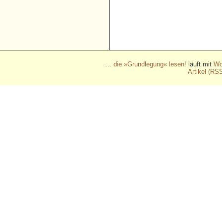
- - - - - - - - - - - - - - - - - 
- - - - - - - - - - - - - - - - - 
- - - - - - - - - - - - - - - - - 
… die »Grundlegung« lesen!
läuft mit
Wo
Artikel (RS