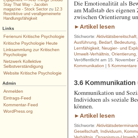
Die Emotionalität als B
Stay That Way - Jacobin
am Maßstab des eigenen Z
magazine - Stock Sector
zu
12.3
Restriktive und verallgemeinerte
zwischen Orientierung un
Handlungsfähigkeit
►Artikel lesen
Links
Ferienuni Kritische Psychologie
Stichworte:
Aktivitätsbereitschaft
Ausführung
,
Bedarf
,
Bedeutung
Kritische Psychologie Heute
Lernfähigkeit
,
Neugier- und Expl
Linksammlung zur Kritischen
Umwelt-Verhältnis
,
Orientierung
Psychologie
Veröffentlicht am 15. November
Netzwerk Kollektive
Kommunikation
|
5 Kommentare
Selbstverständigung
Website Kritische Psychologie
3.6 Kommunikation 
Admin
Kommunikation und Sozial
Anmelden
Individuen als soziale B
Eintrags-Feed
können.
Kommentar-Feed
WordPress.org
►Artikel lesen
Stichworte:
Aktivitätsdeterminant
Gesellschaft
,
Individuum
,
Kommu
Verhältnis
,
Organismus-Umwelt-V