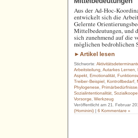
Mittelbedeutungen
Aus der Ad-Hoc-Koordinat
entwickelt sich die Arbei
Gelernte Orientierungsb
Mittelbedeutungen, und d
sich zunehmend auf die 
möglichen bedrohlichen S
►Artikel lesen
Stichworte:
Aktivitätsdeterminant
Arbeitsteilung
,
Autarkes Lernen
,
Aspekt
,
Emotionalität
,
Funktions
Treiber-Beispiel
,
Kontrollbedarf
,
Phylogenese
,
Primärbedürfnisse
Sozialintentionalität
,
Sozialkoope
Vorsorge
,
Werkzeug
Veröffentlicht am 21. Februar 20
(Hominini)
|
6 Kommentare »
- - - - - - - - - - - - - - - - - 
- - - - - - - - - - - - - - - - - 