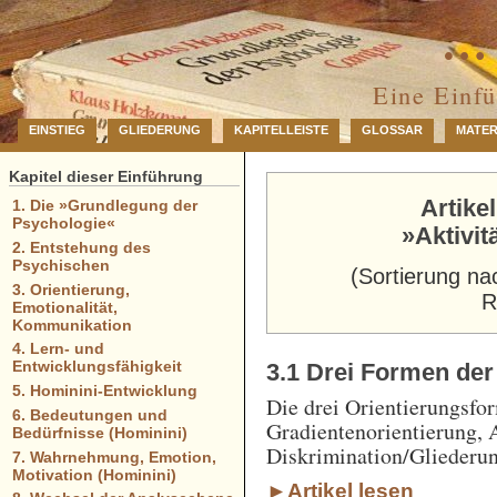
… 
Eine Einf
EINSTIEG
GLIEDERUNG
KAPITELLEISTE
GLOSSAR
MATER
Kapitel dieser Einführung
Artike
1. Die »Grundlegung der
Psychologie«
»Aktivit
2. Entstehung des
Psychischen
(Sortierung na
3. Orientierung,
R
Emotionalität,
Kommunikation
4. Lern- und
Entwicklungsfähigkeit
3.1 Drei Formen der
5. Hominini-Entwicklung
Die drei Orientierungsfo
6. Bedeutungen und
Gradientenorientierung, 
Bedürfnisse (Hominini)
Diskrimination/Gliederun
7. Wahrnehmung, Emotion,
Motivation (Hominini)
►Artikel lesen