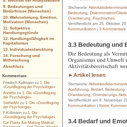
8. Wechsel der Analyseebene
9. Bedeutungen und
Stichworte:
Aktivitätsdeterminant
Bedürfnisse (Menschen)
Bedeutung
,
Diskrimination/Glied
10. Wahrnehmung, Emotion,
Orientierung
,
Psychisches
Motivation (Menschen)
Veröffentlicht am 25. Oktober 20
11. Subjektive
Kommunikation
|
3 Kommentare
Handlungsgründe
12. Handlungsfähigkeit im
Kapitalismus
3.3 Bedeutung und 
13. Individualentwicklung
Die Bedeutung als Vermit
14. Forschung und
Organismus und Umwelt u
Mitforschung
Aktivitätsbereitschaft we
Abschluss
►Artikel lesen
Kommentare
Friedrich Kullmann
zu
1. Die
Stichworte:
Aktivitätsdeterminant
»Grundlegung der Psychologie«
Ausführung
,
Bedarf
,
Bedeutung
Annette
zu
1. Die »Grundlegung
Orientierung
,
Orientierungs-Aktiv
der Psychologie«
Veröffentlicht am 8. November 2
StefanMz
zu
1. Die »Grundlegung
Kommunikation
|
Keine Komment
der Psychologie«
F.Kullmann
zu
1. Die
»Grundlegung der Psychologie«
3.4 Bedarf und Emot
Car Plants Are Making Medical
Equipment — And Things Should