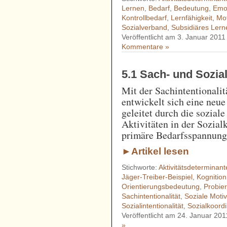
Lernen
,
Bedarf
,
Bedeutung
,
Emot
Kontrollbedarf
,
Lernfähigkeit
,
Mot
Sozialverband
,
Subsidiäres Lern
Veröffentlicht am 3. Januar 2011
Kommentare »
5.1 Sach- und Sozial
Mit der Sachintentionalit
entwickelt sich eine neue
geleitet durch die sozial
Aktivitäten in der Sozial
primäre Bedarfsspannung
►Artikel lesen
Stichworte:
Aktivitätsdeterminant
Jäger-Treiber-Beispiel
,
Kognition
Orientierungsbedeutung
,
Probie
Sachintentionalität
,
Soziale Motiv
Sozialintentionalität
,
Sozialkoordi
Veröffentlicht am 24. Januar 201
»