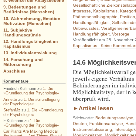
8. Wechsel der Analyseebene
Gesellschaftliche Zielkonstellati
9. Bedeutungen und
Interesse
,
Kapitalismus
,
Kategor
Bedürfnisse (Menschen)
Phänomenalbiographie
,
Position
10. Wahrnehmung, Emotion,
Handlungsfähigkeit
,
Selbstfeinds
Motivation (Menschen)
Unbewusstes
,
Verallgemeinerbar
11. Subjektive
Handlungsfähigkeit
,
Vorsorge
Handlungsgründe
Veröffentlicht am 28. November 
12. Handlungsfähigkeit im
Kapitalismus
|
Keine Kommentar
Kapitalismus
13. Individualentwicklung
14. Forschung und
14.6 Möglichkeitsve
Mitforschung
Die Möglichkeitsverallge
Abschluss
jeweils eigene Verhältni
Kommentare
Behinderungen im indivi
Friedrich Kullmann
zu
1. Die
Möglichkeitstyp, der in k
»Grundlegung der Psychologie«
überprüft wird.
Annette
zu
1. Die »Grundlegung
der Psychologie«
►Artikel lesen
StefanMz
zu
1. Die »Grundlegung
der Psychologie«
Stichworte:
Bedeutungsanalyse
,
F.Kullmann
zu
1. Die
Deuten
,
Funktionsanalyse
,
Hand
»Grundlegung der Psychologie«
Instrumentalisierung
,
Intersubjekt
Car Plants Are Making Medical
Möglichkeitstyp
,
Möglichkeitsver
Equipment — And Things Should