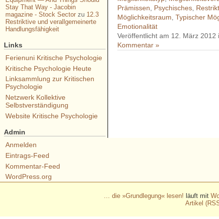
Stay That Way - Jacobin
Prämissen
,
Psychisches
,
Restrik
magazine - Stock Sector
zu
12.3
Möglichkeitsraum
,
Typischer Mög
Restriktive und verallgemeinerte
Emotionalität
Handlungsfähigkeit
Veröffentlicht am 12. März 2012
Links
Kommentar »
Ferienuni Kritische Psychologie
Kritische Psychologie Heute
- - - - - - - - - - - - - - - - - 
Linksammlung zur Kritischen
- - - - - - - - - - - - - - - - - 
Psychologie
Netzwerk Kollektive
- - - - - - - - - - - - - - - - - 
Selbstverständigung
- - - - - - - - - - - - - - - - - 
Website Kritische Psychologie
- - - - - - - - - - - -
Admin
Anmelden
Eintrags-Feed
Kommentar-Feed
WordPress.org
… die »Grundlegung« lesen!
läuft mit
Wo
Artikel (RS