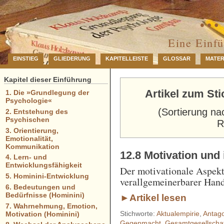
… 
Eine Einf
EINSTIEG
GLIEDERUNG
KAPITELLEISTE
GLOSSAR
MATER
Kapitel dieser Einführung
Artikel zum St
1. Die »Grundlegung der
Psychologie«
(Sortierung na
2. Entstehung des
Psychischen
R
3. Orientierung,
Emotionalität,
Kommunikation
12.8 Motivation und
4. Lern- und
Entwicklungsfähigkeit
Der motivationale Aspekt 
5. Hominini-Entwicklung
verallgemeinerbarer Hand
6. Bedeutungen und
Bedürfnisse (Hominini)
►Artikel lesen
7. Wahrnehmung, Emotion,
Stichworte:
Aktualempirie
,
Antag
Motivation (Hominini)
Gegenmacht
,
Gesamtgesellschaft