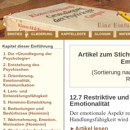
… 
Eine Einf
EINSTIEG
GLIEDERUNG
KAPITELLEISTE
GLOSSAR
MATER
Kapitel dieser Einführung
Artikel zum Stic
1. Die »Grundlegung der
Psychologie«
Emo
2. Entstehung des
Psychischen
(Sortierung na
3. Orientierung,
R
Emotionalität,
Kommunikation
4. Lern- und
Entwicklungsfähigkeit
12.7 Restriktive un
5. Hominini-Entwicklung
Emotionalität
6. Bedeutungen und
Der emotionale Aspekt re
Bedürfnisse (Hominini)
Handlungsfähigkeit wird d
7. Wahrnehmung, Emotion,
Motivation (Hominini)
►Artikel lesen