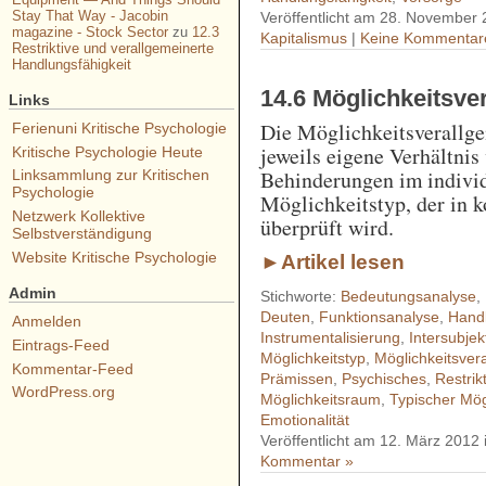
Stay That Way - Jacobin
Veröffentlicht am 28. November 
magazine - Stock Sector
zu
12.3
Kapitalismus
|
Keine Kommentar
Restriktive und verallgemeinerte
Handlungsfähigkeit
14.6 Möglichkeitsve
Links
Die Möglichkeitsverallge
Ferienuni Kritische Psychologie
jeweils eigene Verhältni
Kritische Psychologie Heute
Behinderungen im indivi
Linksammlung zur Kritischen
Psychologie
Möglichkeitstyp, der in k
Netzwerk Kollektive
überprüft wird.
Selbstverständigung
Website Kritische Psychologie
►Artikel lesen
Admin
Stichworte:
Bedeutungsanalyse
,
Deuten
,
Funktionsanalyse
,
Hand
Anmelden
Instrumentalisierung
,
Intersubjekt
Eintrags-Feed
Möglichkeitstyp
,
Möglichkeitsver
Kommentar-Feed
Prämissen
,
Psychisches
,
Restrik
WordPress.org
Möglichkeitsraum
,
Typischer Mög
Emotionalität
Veröffentlicht am 12. März 2012
Kommentar »