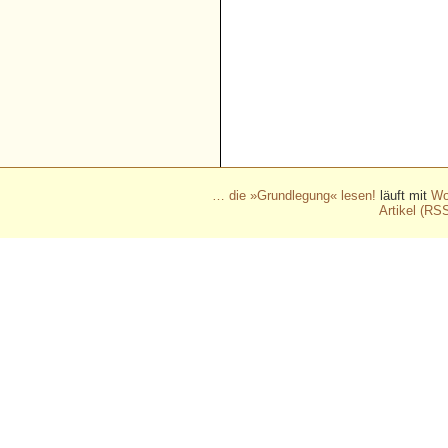
- - - - - - - - - - - - - - - - - 
- - - - - - - - - - - - - - - - - 
- - - - - - - - - - - - - - - - - 
- - - - - - - - - - - - - - - - - 
- - - - - - - - - - - -
… die »Grundlegung« lesen!
läuft mit
Wo
Artikel (RS