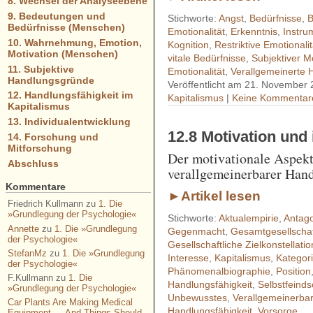
8. Wechsel der Analyseebene
9. Bedeutungen und
Stichworte:
Angst
,
Bedürfnisse
,
B
Bedürfnisse (Menschen)
Emotionalität
,
Erkenntnis
,
Instru
10. Wahrnehmung, Emotion,
Kognition
,
Restriktive Emotionalit
Motivation (Menschen)
vitale Bedürfnisse
,
Subjektiver M
11. Subjektive
Emotionalität
,
Verallgemeinerte 
Handlungsgründe
Veröffentlicht am 21. November 
12. Handlungsfähigkeit im
Kapitalismus
|
Keine Kommentar
Kapitalismus
13. Individualentwicklung
12.8 Motivation und
14. Forschung und
Mitforschung
Der motivationale Aspekt 
Abschluss
verallgemeinerbarer Hand
Kommentare
►Artikel lesen
Friedrich Kullmann
zu
1. Die
»Grundlegung der Psychologie«
Stichworte:
Aktualempirie
,
Antag
Annette
zu
1. Die »Grundlegung
Gegenmacht
,
Gesamtgesellschaft
der Psychologie«
Gesellschaftliche Zielkonstellati
StefanMz
zu
1. Die »Grundlegung
Interesse
,
Kapitalismus
,
Kategor
der Psychologie«
Phänomenalbiographie
,
Position
F.Kullmann
zu
1. Die
Handlungsfähigkeit
,
Selbstfeinds
»Grundlegung der Psychologie«
Unbewusstes
,
Verallgemeinerbar
Car Plants Are Making Medical
Handlungsfähigkeit
,
Vorsorge
Equipment — And Things Should