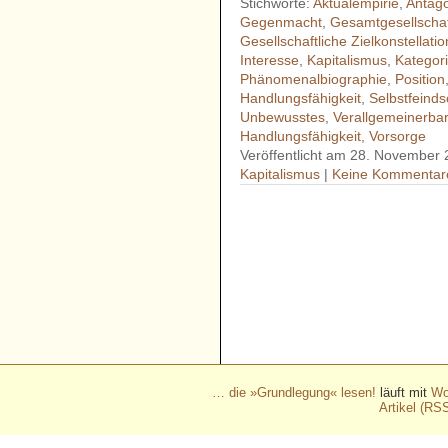
Stichworte:
Aktualempirie
,
Antag
Gegenmacht
,
Gesamtgesellschaft
Gesellschaftliche Zielkonstellati
Interesse
,
Kapitalismus
,
Kategor
Phänomenalbiographie
,
Position
Handlungsfähigkeit
,
Selbstfeinds
Unbewusstes
,
Verallgemeinerbar
Handlungsfähigkeit
,
Vorsorge
Veröffentlicht am 28. November 
Kapitalismus
|
Keine Kommentar
- - - - - - - - - - - - - - - - - 
- - - - - - - - - - - - - - - - - 
- - - - - - - - - - - - - - - - - 
- - - - - - - - - - - - - - - - - 
- - - - - - - - - - - - - - - - - 
… die »Grundlegung« lesen!
läuft mit
Wo
Artikel (RS