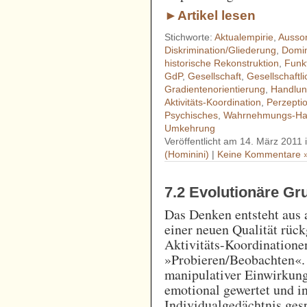
►Artikel lesen
Stichworte:
Aktualempirie
,
Ausson
Diskrimination/Gliederung
,
Domi
historische Rekonstruktion
,
Funk
GdP
,
Gesellschaft
,
Gesellschaftl
Gradientenorientierung
,
Handlu
Aktivitäts-Koordination
,
Perzepti
Psychisches
,
Wahrnehmungs-Ha
Umkehrung
Veröffentlicht am 14. März 2011 
(Hominini)
|
Keine Kommentare 
7.2 Evolutionäre G
Das Denken entsteht aus 
einer neuen Qualität rüc
Aktivitäts-Koordinatione
»Probieren/Beobachten«.
manipulativer Einwirkung
emotional gewertet und i
Individualgedächtnis gesp