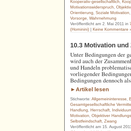
Kooperativ-gesellschaftlich
,
Koop
Motivationswiderspruch
,
Objekt
Orientierung
,
Soziale Motivation
Vorsorge
,
Wahrnehmung
Veröffentlicht am 2. Mai 2011 in
(Hominini)
|
Keine Kommentare 
10.3 Motivation un
Unter Bedingungen der ge
wird auch der Zusammen
und Handeln problematisc
vorliegender Bedingungen
Bedingungen dennoch als
►Artikel lesen
Stichworte:
Allgemeininteresse
,
Gesamtgesellschaftliche Vermitte
Handlung
,
Herrschaft
,
Individuu
Motivation
,
Objektiver Handlun
Selbstfeindschaft
,
Zwang
Veröffentlicht am 15. August 201