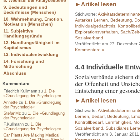
8. Wechsel der Analyseebene
►Artikel lesen
9. Bedeutungen und
Bedürfnisse (Menschen)
Stichworte:
Aktivitätsdeterminant
10. Wahrnehmung, Emotion,
Autarkes Lernen
,
Bedeutung
,
Do
Motivation (Menschen)
Individualgedächtnis
,
Kontrollbed
11. Subjektive
Explorationsverhalten
,
Sach/Zeit
Handlungsgründe
Sozialverband
12. Handlungsfähigkeit im
Veröffentlicht am 27. Dezember
Kapitalismus
Kommentare »
13. Individualentwicklung
14. Forschung und
4.4 Individuelle En
Mitforschung
Abschluss
Sozialverbände sichern d
der Offenheit und Unsich
Kommentare
Entstehung einer gesonde
Friedrich Kullmann
zu
1. Die
»Grundlegung der Psychologie«
►Artikel lesen
Annette
zu
1. Die »Grundlegung
der Psychologie«
Stichworte:
Aktivitätsdeterminant
StefanMz
zu
1. Die »Grundlegung
Lernen
,
Bedarf
,
Bedeutung
,
Emot
der Psychologie«
Kontrollbedarf
,
Lernfähigkeit
,
Mot
F.Kullmann
zu
1. Die
Sozialverband
,
Subsidiäres Lern
»Grundlegung der Psychologie«
Veröffentlicht am 3. Januar 2011
Car Plants Are Making Medical
Equipment — And Things Should