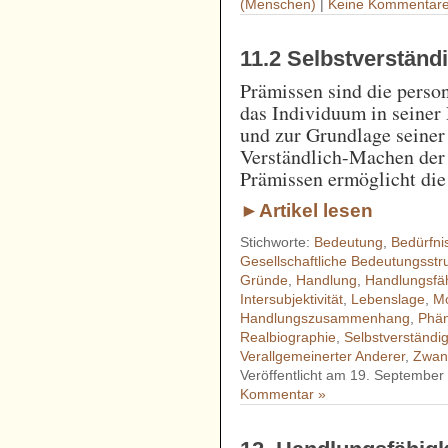
(Menschen)
|
Keine Kommentare
11.2 Selbstverstän
Prämissen sind die perso
das Individuum in seiner 
und zur Grundlage seine
Verständlich-Machen der
Prämissen ermöglicht die
►Artikel lesen
Stichworte:
Bedeutung
,
Bedürfni
Gesellschaftliche Bedeutungsstr
Gründe
,
Handlung
,
Handlungsfäh
Intersubjektivität
,
Lebenslage
,
Mo
Handlungszusammenhang
,
Phän
Realbiographie
,
Selbstverständi
Verallgemeinerter Anderer
,
Zwan
Veröffentlicht am 19. September
Kommentar »