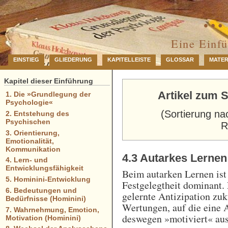
… 
Eine Einf
EINSTIEG
GLIEDERUNG
KAPITELLEISTE
GLOSSAR
MATER
Kapitel dieser Einführung
Artikel zum S
1. Die »Grundlegung der
Psychologie«
(Sortierung na
2. Entstehung des
Psychischen
R
3. Orientierung,
Emotionalität,
Kommunikation
4.3 Autarkes Lernen
4. Lern- und
Entwicklungsfähigkeit
Beim autarken Lernen ist
5. Hominini-Entwicklung
Festgelegtheit dominant. 
6. Bedeutungen und
gelernte Antizipation zuk
Bedürfnisse (Hominini)
Wertungen, auf die eine A
7. Wahrnehmung, Emotion,
deswegen »motiviert« aus
Motivation (Hominini)