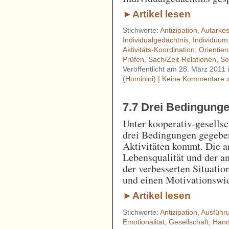
►Artikel lesen
Stichworte:
Antizipation
,
Autarke
Individualgedächtnis
,
Individuum
Aktivitäts-Koordination
,
Orientie
Prüfen
,
Sach/Zeit-Relationen
,
Se
Veröffentlicht am 28. März 2011 
(Hominini)
|
Keine Kommentare 
7.7 Drei Bedingunge
Unter kooperativ-gesells
drei Bedingungen gegeben
Aktivitäten kommt. Die a
Lebensqualität und der a
der verbesserten Situati
und einen Motivationswid
►Artikel lesen
Stichworte:
Antizipation
,
Ausführ
Emotionalität
,
Gesellschaft
,
Hand