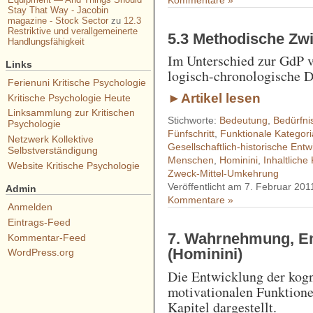
Kommentare »
Stay That Way - Jacobin
magazine - Stock Sector
zu
12.3
Restriktive und verallgemeinerte
5.3 Methodische Z
Handlungsfähigkeit
Im Unterschied zur GdP ve
Links
logisch-chronologische D
Ferienuni Kritische Psychologie
►Artikel lesen
Kritische Psychologie Heute
Linksammlung zur Kritischen
Stichworte:
Bedeutung
,
Bedürfni
Psychologie
Fünfschritt
,
Funktionale Kategori
Netzwerk Kollektive
Gesellschaftlich-historische Entw
Selbstverständigung
Menschen
,
Hominini
,
Inhaltliche
Website Kritische Psychologie
Zweck-Mittel-Umkehrung
Veröffentlicht am 7. Februar 201
Admin
Kommentare »
Anmelden
Eintrags-Feed
7. Wahrnehmung, Em
Kommentar-Feed
(Hominini)
WordPress.org
Die Entwicklung der kogn
motivationalen Funktione
Kapitel dargestellt.