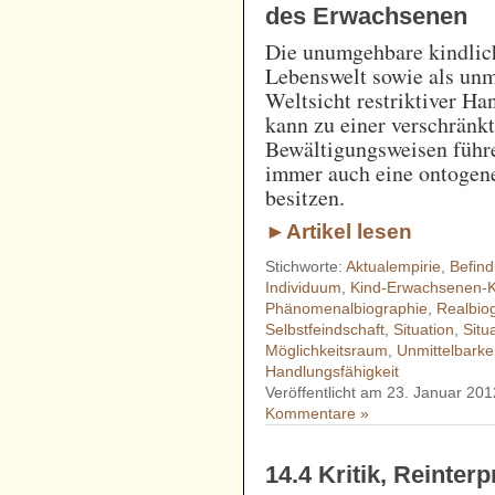
des Erwachsenen
Die unumgehbare kindlic
Lebenswelt sowie als unmi
Weltsicht restriktiver H
kann zu einer verschränk
Bewältigungsweisen führ
immer auch eine ontogen
besitzen.
►Artikel lesen
Stichworte:
Aktualempirie
,
Befind
Individuum
,
Kind-Erwachsenen-K
Phänomenalbiographie
,
Realbio
Selbstfeindschaft
,
Situation
,
Situ
Möglichkeitsraum
,
Unmittelbarke
Handlungsfähigkeit
Veröffentlicht am 23. Januar 201
Kommentare »
14.4 Kritik, Reinter