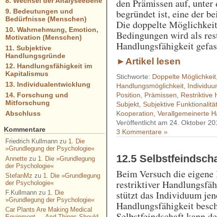
den Prämissen auf, unter 
8. Wechsel der Analyseebene
9. Bedeutungen und
begründet ist, eine der b
Bedürfnisse (Menschen)
Die doppelte Möglichkeit 
10. Wahrnehmung, Emotion,
Bedingungen wird als rest
Motivation (Menschen)
Handlungsfähigkeit gefas
11. Subjektive
Handlungsgründe
►Artikel lesen
12. Handlungsfähigkeit im
Kapitalismus
Stichworte:
Doppelte Möglichkeit
13. Individualentwicklung
Handlungsmöglichkeit
,
Individu
14. Forschung und
Position
,
Prämissen
,
Restriktive
Mitforschung
Subjekt
,
Subjektive Funktionalitä
Abschluss
Kooperation
,
Verallgemeinerte H
Veröffentlicht am 24. Oktober 20
Kommentare
3 Kommentare »
Friedrich Kullmann
zu
1. Die
»Grundlegung der Psychologie«
12.5 Selbstfeindsc
Annette
zu
1. Die »Grundlegung
der Psychologie«
Beim Versuch die eigene
StefanMz
zu
1. Die »Grundlegung
restriktiver Handlungsfäh
der Psychologie«
stützt das Individuum jen
F.Kullmann
zu
1. Die
»Grundlegung der Psychologie«
Handlungsfähigkeit besch
Car Plants Are Making Medical
Selbstfeindschaft kann d
Equipment — And Things Should