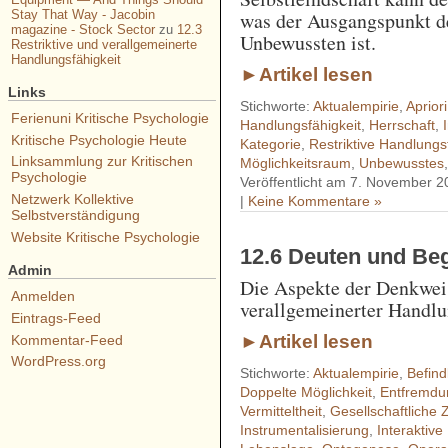
Stay That Way - Jacobin
was der Ausgangspunkt d
magazine - Stock Sector
zu
12.3
Unbewussten ist.
Restriktive und verallgemeinerte
Handlungsfähigkeit
►Artikel lesen
Links
Stichworte:
Aktualempirie
,
Aprior
Ferienuni Kritische Psychologie
Handlungsfähigkeit
,
Herrschaft
,
Kritische Psychologie Heute
Kategorie
,
Restriktive Handlungs
Linksammlung zur Kritischen
Möglichkeitsraum
,
Unbewusstes
Psychologie
Veröffentlicht am 7. November 2
Netzwerk Kollektive
|
Keine Kommentare »
Selbstverständigung
Website Kritische Psychologie
12.6 Deuten und Beg
Admin
Die Aspekte der Denkweis
Anmelden
verallgemeinerter Handlu
Eintrags-Feed
►Artikel lesen
Kommentar-Feed
WordPress.org
Stichworte:
Aktualempirie
,
Befind
Doppelte Möglichkeit
,
Entfremdu
Vermitteltheit
,
Gesellschaftliche Z
Instrumentalisierung
,
Interaktiv