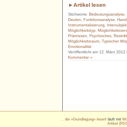
►Artikel lesen
Stichworte:
Bedeutungsanalyse
,
Deuten
,
Funktionsanalyse
,
Hand
Instrumentalisierung
,
Intersubjekt
Möglichkeitstyp
,
Möglichkeitsver
Prämissen
,
Psychisches
,
Restrik
Möglichkeitsraum
,
Typischer Mög
Emotionalität
Veröffentlicht am 12. März 2012
Kommentar »
- - - - - - - - - - - - - - - - - 
- - - - - - - - - - - - - - - - - 
- - - - - - - - - - - - - - - - - 
- - - - - - - - - - - - - - - - - 
- - - - - - - - - - - -
… die »Grundlegung« lesen!
läuft mit
Wo
Artikel (RS