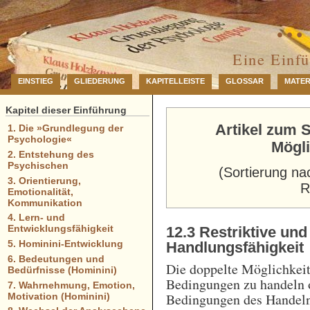
… 
Eine Einf
EINSTIEG
GLIEDERUNG
KAPITELLEISTE
GLOSSAR
MATER
Kapitel dieser Einführung
Artikel zum S
1. Die »Grundlegung der
Psychologie«
Mögl
2. Entstehung des
Psychischen
(Sortierung na
3. Orientierung,
R
Emotionalität,
Kommunikation
4. Lern- und
Entwicklungsfähigkeit
12.3 Restriktive und
5. Hominini-Entwicklung
Handlungsfähigkeit
6. Bedeutungen und
Die doppelte Möglichkeit
Bedürfnisse (Hominini)
Bedingungen zu handeln o
7. Wahrnehmung, Emotion,
Bedingungen des Handelns
Motivation (Hominini)