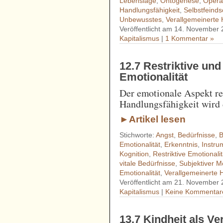
Lebenslage
,
Ontogenese
,
Opera
Handlungsfähigkeit
,
Selbstfeinds
Unbewusstes
,
Verallgemeinerte 
Veröffentlicht am 14. November 
Kapitalismus
|
1 Kommentar »
12.7 Restriktive un
Emotionalität
Der emotionale Aspekt re
Handlungsfähigkeit wird d
►Artikel lesen
Stichworte:
Angst
,
Bedürfnisse
,
B
Emotionalität
,
Erkenntnis
,
Instru
Kognition
,
Restriktive Emotionalit
vitale Bedürfnisse
,
Subjektiver M
Emotionalität
,
Verallgemeinerte 
Veröffentlicht am 21. November 
Kapitalismus
|
Keine Kommentar
13.7 Kindheit als V