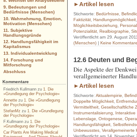
8. Wechsel der Analyseebene
►Artikel lesen
9. Bedeutungen und
Bedürfnisse (Menschen)
Stichworte:
Bedürfnisse
,
Befindli
10. Wahrnehmung, Emotion,
Faktizität
,
Handlungsmöglichkeit
Motivation (Menschen)
Möglichkeitsbeziehung
,
Personal
11. Subjektive
Potenzialität
,
Realbiographie
,
Sit
Handlungsgründe
Veröffentlicht am 29. August 201
12. Handlungsfähigkeit im
(Menschen)
|
Keine Kommentare
Kapitalismus
13. Individualentwicklung
12.6 Deuten und Beg
14. Forschung und
Mitforschung
Die Aspekte der Denkweis
Abschluss
verallgemeinerter Handlu
Kommentare
►Artikel lesen
Friedrich Kullmann
zu
1. Die
»Grundlegung der Psychologie«
Stichworte:
Aktualempirie
,
Befind
Annette
zu
1. Die »Grundlegung
Doppelte Möglichkeit
,
Entfremdu
der Psychologie«
Vermitteltheit
,
Gesellschaftliche Z
StefanMz
zu
1. Die »Grundlegung
Instrumentalisierung
,
Interaktiv
der Psychologie«
Lebenslage
,
Ontogenese
,
Opera
F.Kullmann
zu
1. Die
Handlungsfähigkeit
,
Selbstfeinds
»Grundlegung der Psychologie«
Unbewusstes
,
Verallgemeinerte 
Car Plants Are Making Medical
Veröffentlicht am 14. November 
Equipment — And Things Should