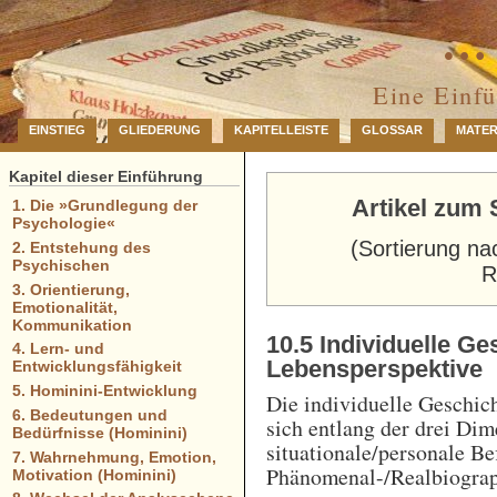
… 
Eine Einf
EINSTIEG
GLIEDERUNG
KAPITELLEISTE
GLOSSAR
MATER
Kapitel dieser Einführung
Artikel zum 
1. Die »Grundlegung der
Psychologie«
(Sortierung na
2. Entstehung des
Psychischen
R
3. Orientierung,
Emotionalität,
Kommunikation
10.5 Individuelle G
4. Lern- und
Lebensperspektive
Entwicklungsfähigkeit
5. Hominini-Entwicklung
Die individuelle Geschic
6. Bedeutungen und
sich entlang der drei Dim
Bedürfnisse (Hominini)
situationale/personale Be
7. Wahrnehmung, Emotion,
Phänomenal-/Realbiograp
Motivation (Hominini)