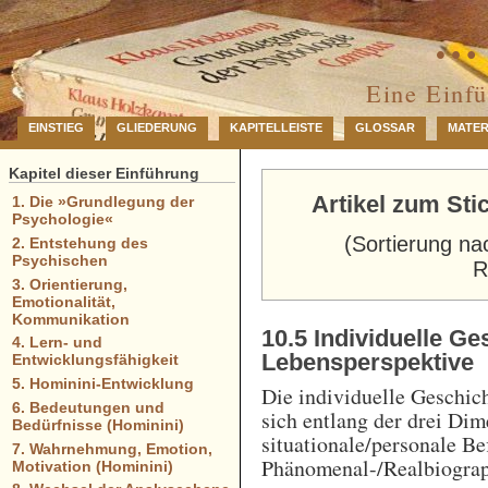
… 
Eine Einf
EINSTIEG
GLIEDERUNG
KAPITELLEISTE
GLOSSAR
MATER
Kapitel dieser Einführung
Artikel zum Sti
1. Die »Grundlegung der
Psychologie«
(Sortierung na
2. Entstehung des
Psychischen
R
3. Orientierung,
Emotionalität,
Kommunikation
10.5 Individuelle G
4. Lern- und
Lebensperspektive
Entwicklungsfähigkeit
5. Hominini-Entwicklung
Die individuelle Geschic
6. Bedeutungen und
sich entlang der drei Dim
Bedürfnisse (Hominini)
situationale/personale Be
7. Wahrnehmung, Emotion,
Phänomenal-/Realbiograp
Motivation (Hominini)