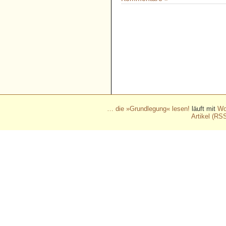
- - - - - - - - - - - - - - - - - 
- - - - - - - - - - - - - - - - - 
- - - - - - - - - - - - - - - - - 
- - - - - - - - - - - - - - - - - 
- - - - - - - - - - - -
… die »Grundlegung« lesen!
läuft mit
Wo
Artikel (RS