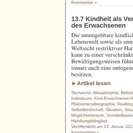
Kommentar »
13.7 Kindheit als V
des Erwachsenen
Die unumgehbare kindlic
Lebenswelt sowie als unmi
Weltsicht restriktiver H
kann zu einer verschränk
Bewältigungsweisen führ
immer auch eine ontogen
besitzen.
►Artikel lesen
Stichworte:
Aktualempirie
,
Befind
Individuum
,
Kind-Erwachsenen-K
Phänomenalbiographie
,
Realbio
Selbstfeindschaft
,
Situation
,
Situ
Möglichkeitsraum
,
Unmittelbarke
Handlungsfähigkeit
Veröffentlicht am 23. Januar 201
Kommentare »