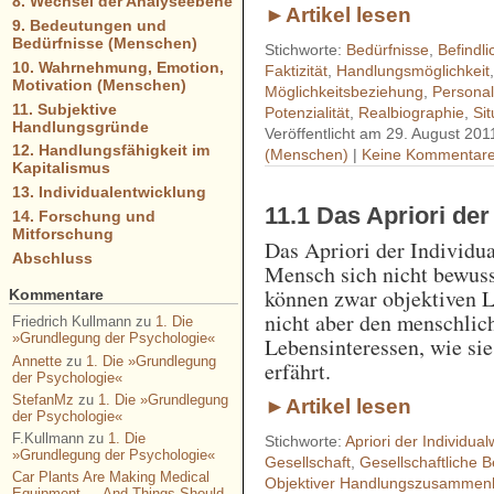
8. Wechsel der Analyseebene
►Artikel lesen
9. Bedeutungen und
Bedürfnisse (Menschen)
Stichworte:
Bedürfnisse
,
Befindli
10. Wahrnehmung, Emotion,
Faktizität
,
Handlungsmöglichkeit
Motivation (Menschen)
Möglichkeitsbeziehung
,
Personal
11. Subjektive
Potenzialität
,
Realbiographie
,
Sit
Handlungsgründe
Veröffentlicht am 29. August 201
12. Handlungsfähigkeit im
(Menschen)
|
Keine Kommentare
Kapitalismus
13. Individualentwicklung
11.1 Das Apriori der
14. Forschung und
Mitforschung
Das Apriori der Individua
Abschluss
Mensch sich nicht bewus
können zwar objektiven L
Kommentare
nicht aber den menschlic
Friedrich Kullmann
zu
1. Die
»Grundlegung der Psychologie«
Lebensinteressen, wie sie
Annette
zu
1. Die »Grundlegung
erfährt.
der Psychologie«
StefanMz
zu
1. Die »Grundlegung
►Artikel lesen
der Psychologie«
F.Kullmann
zu
1. Die
Stichworte:
Apriori der Individua
»Grundlegung der Psychologie«
Gesellschaft
,
Gesellschaftliche 
Car Plants Are Making Medical
Objektiver Handlungszusamme
Equipment — And Things Should