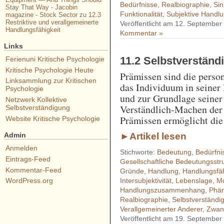
Bedürfnisse
,
Realbiographie
,
Sin
Stay That Way - Jacobin
Funktionalität
,
Subjektive Handl
magazine - Stock Sector
zu
12.3
Restriktive und verallgemeinerte
Veröffentlicht am 12. September
Handlungsfähigkeit
Kommentar »
Links
11.2 Selbstverstän
Ferienuni Kritische Psychologie
Kritische Psychologie Heute
Prämissen sind die perso
Linksammlung zur Kritischen
das Individuum in seiner 
Psychologie
und zur Grundlage seine
Netzwerk Kollektive
Verständlich-Machen der
Selbstverständigung
Prämissen ermöglicht die
Website Kritische Psychologie
►Artikel lesen
Admin
Anmelden
Stichworte:
Bedeutung
,
Bedürfni
Eintrags-Feed
Gesellschaftliche Bedeutungsstr
Kommentar-Feed
Gründe
,
Handlung
,
Handlungsfäh
Intersubjektivität
,
Lebenslage
,
Mo
WordPress.org
Handlungszusammenhang
,
Phän
Realbiographie
,
Selbstverständi
Verallgemeinerter Anderer
,
Zwan
Veröffentlicht am 19. September