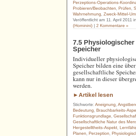
Perzeptions-Operations-Koordin
Probieren/Beobachten
,
Prüfen
,
S
Wahrnehmung
,
Zweck-Mittel-U
Veröffentlicht am 11. April 2011 
(Hominini)
|
2 Kommentare »
7.5 Physiologischer 
Speicher
Individueller physiologis
Speicher bilden eine über
gesellschaftliche Speich
kann nur in dieser übergr
werden.
►Artikel lesen
Stichworte:
Aneignung
,
Angstbere
Bedeutung
,
Brauchbarkeits-Aspe
Funktionsgrundlage
,
Gesellschaf
Gesellschaftliche Natur des Me
Hergestelltheits-Aspekt
,
Lernfähi
Planen
,
Perzeption
,
Physiologisc