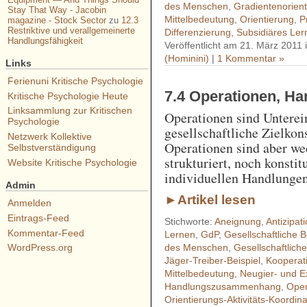
des Menschen
,
Gradientenorien
Stay That Way - Jacobin
Mittelbedeutung
,
Orientierung
,
P
magazine - Stock Sector
zu
12.3
Restriktive und verallgemeinerte
Differenzierung
,
Subsidiäres Ler
Handlungsfähigkeit
Veröffentlicht am 21. März 2011 
(Hominini)
|
1 Kommentar »
Links
Ferienuni Kritische Psychologie
7.4 Operationen, H
Kritische Psychologie Heute
Linksammlung zur Kritischen
Operationen sind Unterei
Psychologie
gesellschaftliche Zielkons
Netzwerk Kollektive
Operationen sind aber w
Selbstverständigung
strukturiert, noch konsti
Website Kritische Psychologie
individuellen Handlungen
Admin
►Artikel lesen
Anmelden
Eintrags-Feed
Stichworte:
Aneignung
,
Antizipat
Kommentar-Feed
Lernen
,
GdP
,
Gesellschaftliche 
des Menschen
,
Gesellschaftliche
WordPress.org
Jäger-Treiber-Beispiel
,
Kooperat
Mittelbedeutung
,
Neugier- und E
Handlungszusammenhang
,
Oper
Orientierungs-Aktivitäts-Koordina