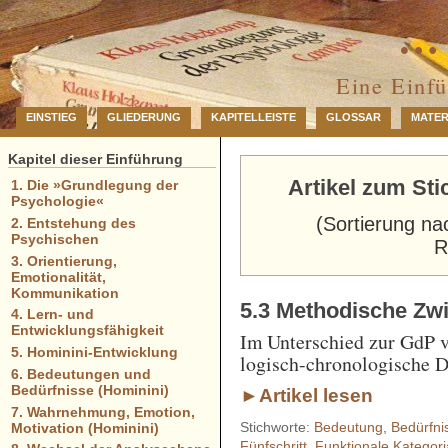
… 
Eine Einf
EINSTIEG
GLIEDERUNG
KAPITELLEISTE
GLOSSAR
MATER
Kapitel dieser Einführung
Artikel zum S
1. Die »Grundlegung der
Psychologie«
(Sortierung na
2. Entstehung des
Psychischen
R
3. Orientierung,
Emotionalität,
Kommunikation
5.3 Methodische Z
4. Lern- und
Entwicklungsfähigkeit
Im Unterschied zur GdP ve
5. Hominini-Entwicklung
logisch-chronologische D
6. Bedeutungen und
Bedürfnisse (Hominini)
►Artikel lesen
7. Wahrnehmung, Emotion,
Stichworte:
Bedeutung
,
Bedürfni
Motivation (Hominini)
Fünfschritt
,
Funktionale Kategori