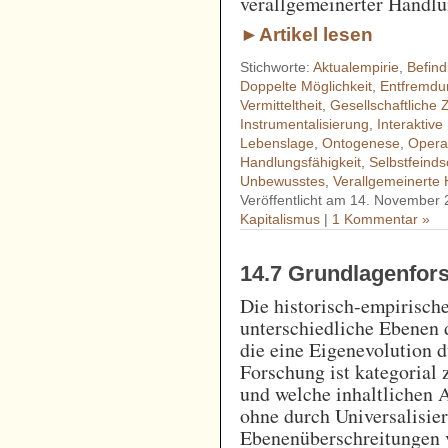
verallgemeinerter Handlu
►Artikel lesen
Stichworte:
Aktualempirie
,
Befind
Doppelte Möglichkeit
,
Entfremdu
Vermitteltheit
,
Gesellschaftliche Z
Instrumentalisierung
,
Interaktiv
Lebenslage
,
Ontogenese
,
Opera
Handlungsfähigkeit
,
Selbstfeinds
Unbewusstes
,
Verallgemeinerte 
Veröffentlicht am 14. November 
Kapitalismus
|
1 Kommentar »
14.7 Grundlagenfor
Die historisch-empirisch
unterschiedliche Ebenen 
die eine Eigenevolution d
Forschung ist kategorial 
und welche inhaltlichen 
ohne durch Universalisie
Ebenenüberschreitungen