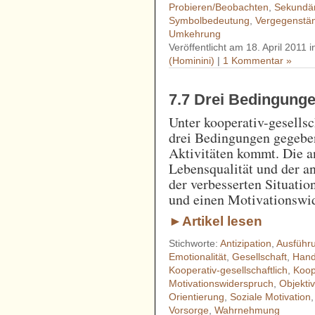
Probieren/Beobachten
,
Sekundär
Symbolbedeutung
,
Vergegenstän
Umkehrung
Veröffentlicht am 18. April 2011 
(Hominini)
|
1 Kommentar »
7.7 Drei Bedingunge
Unter kooperativ-gesells
drei Bedingungen gegeben
Aktivitäten kommt. Die a
Lebensqualität und der a
der verbesserten Situati
und einen Motivationswid
►Artikel lesen
Stichworte:
Antizipation
,
Ausführ
Emotionalität
,
Gesellschaft
,
Hand
Kooperativ-gesellschaftlich
,
Koop
Motivationswiderspruch
,
Objekt
Orientierung
,
Soziale Motivation
Vorsorge
,
Wahrnehmung