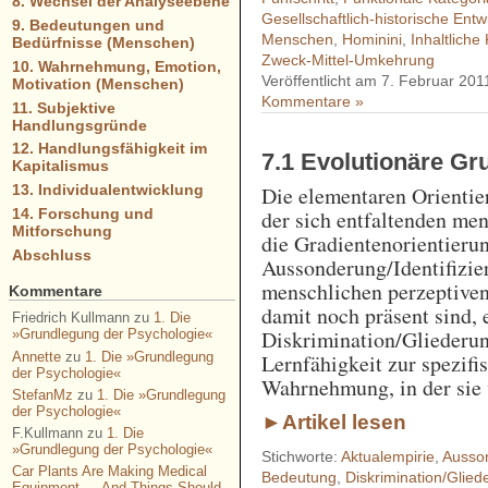
8. Wechsel der Analyseebene
Gesellschaftlich-historische Entw
9. Bedeutungen und
Menschen
,
Hominini
,
Inhaltliche
Bedürfnisse (Menschen)
Zweck-Mittel-Umkehrung
10. Wahrnehmung, Emotion,
Veröffentlicht am 7. Februar 201
Motivation (Menschen)
Kommentare »
11. Subjektive
Handlungsgründe
12. Handlungsfähigkeit im
7.1 Evolutionäre G
Kapitalismus
13. Individualentwicklung
Die elementaren Orienti
14. Forschung und
der sich entfaltenden m
Mitforschung
die Gradientenorientieru
Abschluss
Aussonderung/Identifizier
menschlichen perzeptive
Kommentare
damit noch präsent sind, 
Friedrich Kullmann
zu
1. Die
Diskrimination/Gliederun
»Grundlegung der Psychologie«
Annette
zu
1. Die »Grundlegung
Lernfähigkeit zur spezif
der Psychologie«
Wahrnehmung, in der sie 
StefanMz
zu
1. Die »Grundlegung
der Psychologie«
►Artikel lesen
F.Kullmann
zu
1. Die
»Grundlegung der Psychologie«
Stichworte:
Aktualempirie
,
Ausson
Car Plants Are Making Medical
Bedeutung
,
Diskrimination/Glied
Equipment — And Things Should