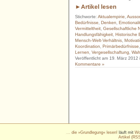
►Artikel lesen
Stichworte:
Aktualempirie
,
Ausson
Bedürfnisse
,
Denken
,
Emotionali
Vermitteltheit
,
Gesellschaftliche
Handlungsfähigkeit
,
Historische 
Mensch-Welt-Verhältnis
,
Motivat
Koordination
,
Primärbedürfnisse
Lernen
,
Vergesellschaftung
,
Wah
Veröffentlicht am 19. März 2012
Kommentare »
- - - - - - - - - - - - - - - - - 
- - - - - - - - - - - - - - - - - 
- - - - - - - - - - - - - - - - - 
- - - - - - - - - - - - - - - - - 
- - - - - - - - - - - -
… die »Grundlegung« lesen!
läuft mit
Wo
Artikel (RS