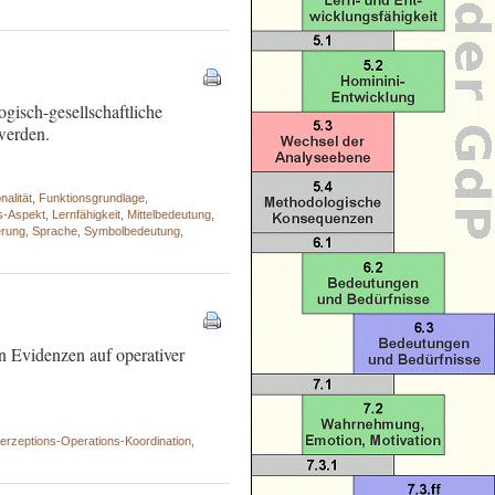
ogisch-gesellschaftliche
werden.
nalität
,
Funktionsgrundlage
,
ts-Aspekt
,
Lernfähigkeit
,
Mittelbedeutung
,
erung
,
Sprache
,
Symbolbedeutung
,
n Evidenzen auf operativer
erzeptions-Operations-Koordination
,