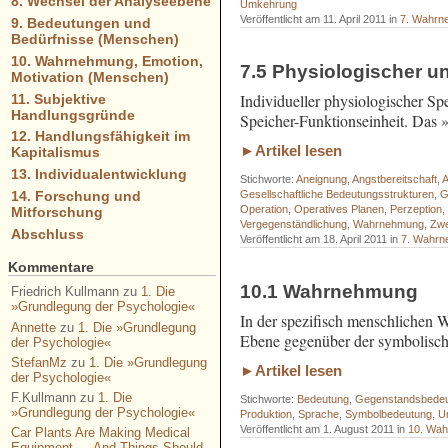
8. Wechsel der Analyseebene
Umkehrung
Veröffentlicht am 11. April 2011 in
7. Wahrne
9. Bedeutungen und
Bedürfnisse (Menschen)
10. Wahrnehmung, Emotion,
7.5 Physiologischer un
Motivation (Menschen)
Individueller physiologischer Spe
11. Subjektive
Handlungsgründe
Speicher-Funktionseinheit. Das »
12. Handlungsfähigkeit im
►Artikel lesen
Kapitalismus
13. Individualentwicklung
Stichworte:
Aneignung
,
Angstbereitschaft
,
A
14. Forschung und
Gesellschaftliche Bedeutungsstrukturen
,
G
Operation
,
Operatives Planen
,
Perzeption
Mitforschung
Vergegenständlichung
,
Wahrnehmung
,
Zwe
Abschluss
Veröffentlicht am 18. April 2011 in
7. Wahrne
Kommentare
10.1 Wahrnehmung
Friedrich Kullmann
zu
1. Die
»Grundlegung der Psychologie«
In der spezifisch menschlichen W
Annette
zu
1. Die »Grundlegung
Ebene gegenüber der symbolisc
der Psychologie«
StefanMz
zu
1. Die »Grundlegung
►Artikel lesen
der Psychologie«
F.Kullmann
zu
1. Die
Stichworte:
Bedeutung
,
Gegenstandsbede
»Grundlegung der Psychologie«
Produktion
,
Sprache
,
Symbolbedeutung
,
U
Veröffentlicht am 1. August 2011 in
10. Wah
Car Plants Are Making Medical
Equipment — And Things Should