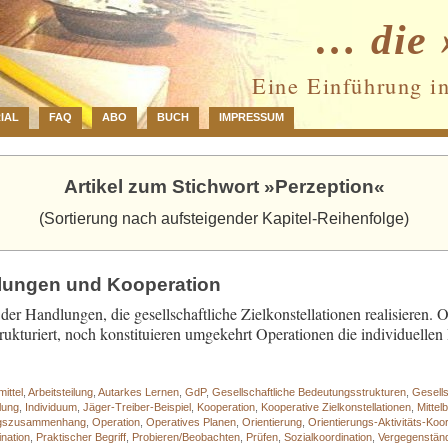
… die 
Eine Einführung i
IAL
FAQ
ABO
BUCH
IMPRESSUM
Artikel zum Stichwort »Perzeption«
(Sortierung nach aufsteigender Kapitel-Reihenfolge)
dlungen und Kooperation
der Handlungen, die gesellschaftliche Zielkonstellationen realisieren. 
rukturiert, noch konstituieren umgekehrt Operationen die individuelle
mittel
,
Arbeitsteilung
,
Autarkes Lernen
,
GdP
,
Gesellschaftliche Bedeutungsstrukturen
,
Gesell
lung
,
Individuum
,
Jäger-Treiber-Beispiel
,
Kooperation
,
Kooperative Zielkonstellationen
,
Mittel
ungszusammenhang
,
Operation
,
Operatives Planen
,
Orientierung
,
Orientierungs-Aktivitäts-Koor
nation
,
Praktischer Begriff
,
Probieren/Beobachten
,
Prüfen
,
Sozialkoordination
,
Vergegenständ