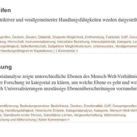
ifen
iktiver und verallgemeinerter Handlungsfähigkeiten werden dargestellt
greifen
,
Denken
,
Deuten
,
Dialektik
,
Doppelte Möglichkeit
,
Entfremdung
,
Faktizität
,
GdP
,
Gesam
lung
,
Herrschaft
,
Instrumentalisierung
,
Interaktive Beziehung
,
Intersubjektivität
,
Kategorie
,
Le
ungsfähigkeit
,
Selbstfeindschaft
,
Subjektiver Möglichkeitsraum
,
Unbewusstes
,
Verallgemeiner
 Handlungsfähigkeit im Kapitalismus
|
1 Kommentar »
hung
rialanalyse zeigte unterschiedliche Ebenen des Mensch-Welt-Verhältniss
er Forschung ist kategorial zu klären, um welche Ebene es geht und we
ch Universalisierungen unzulässige Ebenenüberschreitungen vorzuneh
ntifizierung
,
Bedeutungsstruktur
,
Bedürfnisse
,
Denken
,
Emotionalität
,
GdP
,
Gesamtgesellscha
ung
,
Handlungsfähigkeit
,
Historische Empirie
,
Kategorialanalyse
,
Kategorie
,
Mensch-Welt-Verh
e
,
Standpunkt erster Person
,
Subsidiäres Lernen
,
Vergesellschaftung
,
Wahrnehmung
schung und Mitforschung
|
Keine Kommentare »
- - - - - - - - - - - - - - - - - - - - - - - - - - - - - - - - - - - - - - - - - - - - - - - - - -