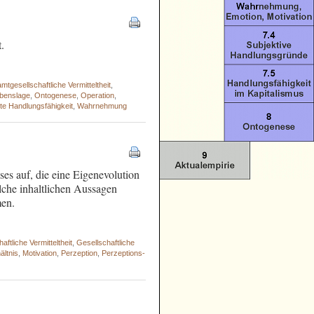
.
tgesellschaftliche Vermitteltheit
,
benslage
,
Ontogenese
,
Operation
,
te Handlungsfähigkeit
,
Wahrnehmung
es auf, die eine Eigenevolution
lche inhaltlichen Aussagen
men.
ftliche Vermitteltheit
,
Gesellschaftliche
ältnis
,
Motivation
,
Perzeption
,
Perzeptions-
 - - - - - - - - - - - - - - - - - - - - - - -