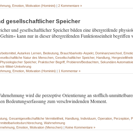
hmung, Emotion, Motivation (Hominini)
|
2 Kommentare »
d gesellschaftlicher Speicher
icher und gesellschaftlicher Speicher bilden eine übergreifende physiol
Gehirn« kann nur in dieser übergreifenden Funktionseinheit begriffen 
rbeitsmittel
,
Autarkes Lernen
,
Bedeutung
,
Brauchbarkeits-Aspekt
,
Dominanzwechsel
,
Emotio
esellschaftliche Natur des Menschen
,
Gesellschaftlicher Speicher
,
Handlung
,
Hergestellthei
,
Physiologischer Speicher
,
Praktischer Begriff
,
Probieren/Beobachten
,
Sekundäre Automatisi
ck-Mittel-Umkehrung
hmung, Emotion, Motivation (Hominini)
|
1 Kommentar »
ahrnehmung wird die perzeptive Orientierung an stofflich-unmittelbare
hen Bedeutungserfassung zum verschwindenden Moment.
utung
,
Gesamtgesellschaftliche Vermitteltheit
,
Handlung
,
Individuum
,
Operation
,
Perzeption
,
P
nmittelbarkeitsdurchbrechung
,
Wahrnehmung
rnehmung, Emotion, Motivation (Menschen)
|
Keine Kommentare »