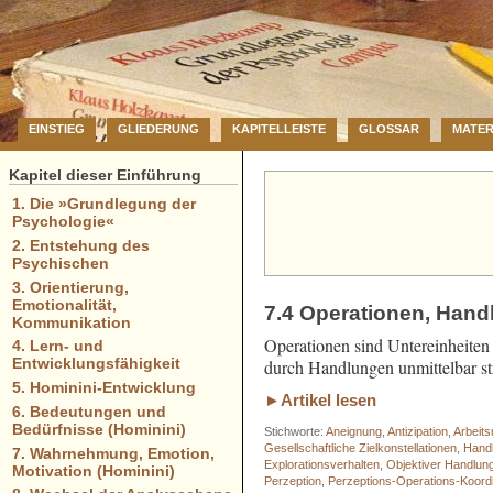
EINSTIEG
GLIEDERUNG
KAPITELLEISTE
GLOSSAR
MATER
Kapitel dieser Einführung
1. Die »Grundlegung der
Psychologie«
2. Entstehung des
Psychischen
3. Orientierung,
Emotionalität,
7.4 Operationen, Han
Kommunikation
Operationen sind Untereinheiten 
4. Lern- und
Entwicklungsfähigkeit
durch Handlungen unmittelbar st
5. Hominini-Entwicklung
►Artikel lesen
6. Bedeutungen und
Bedürfnisse (Hominini)
Stichworte:
Aneignung
,
Antizipation
,
Arbeits
Gesellschaftliche Zielkonstellationen
,
Hand
7. Wahrnehmung, Emotion,
Explorationsverhalten
,
Objektiver Handl
Motivation (Hominini)
Perzeption
,
Perzeptions-Operations-Koordi