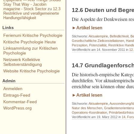
Stay That Way - Jacobin
magazine - Stock Sector
zu
12.3
12.6 Deuten und Begre
Restriktive und verallgemeinerte
Handlungsfähigkeit
Die Aspekte der Denkweisen restr
Links
►Artikel lesen
Ferienuni Kritische Psychologie
Stichworte:
Aktualempirie
,
Befindlichkeit
,
Be
Gesellschaftliche Zielkonstellationen
,
Hand
Kritische Psychologie Heute
Perzeption
,
Potenzialität
,
Restriktive Handl
Linksammlung zur Kritischen
Veröffentlicht am 14. November 2011 in
12.
Psychologie
Netzwerk Kollektive
Selbstverständigung
14.7 Grundlagenforsc
Website Kritische Psychologie
Die historisch-empirische Katego
durchliefen. Vor aktualempirisch
Admin
erreichbar sein können ohne dur
Anmelden
►Artikel lesen
Eintrags-Feed
Kommentar-Feed
Stichworte:
Aktualempirie
,
Aussonderung/Ide
WordPress.org
Natur des Menschen
,
Gradientenorientier
Operations-Koordination
,
Primärbedürfniss
Veröffentlicht am 19. März 2012 in
14. For
- - - - - - - - - - - - - - - - - - - - - - - 