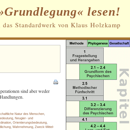
»Grundlegung« lesen!
n das Standardwerk von Klaus Holzkamp
Datenschutz und Cookies: Diese Website
verwendet Cookies. Wenn du die Website
weiterhin nutzt, stimmst du der
Verwendung von Cookies zu.
Weitere Informationen, beispielsweise zur
Kontrolle von Cookies, findest du hier:
Operationen sind aber weder
Cookie-Richtlinie
n Handlungen.
schaftliche Natur des Menschen
,
bedeutung
,
Neugier- und
dination
,
Orientierungsbedeutung
,
lichung
,
Wahrnehmung
,
Zweck-Mittel-