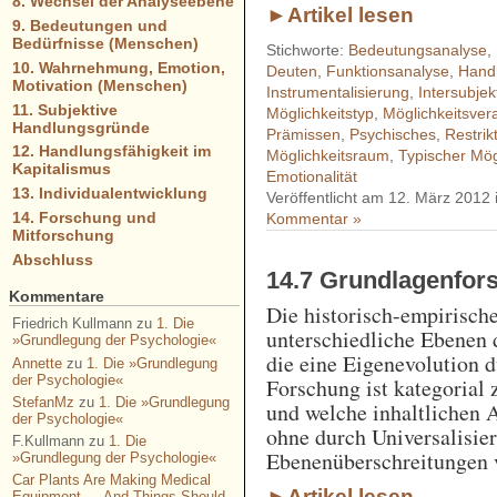
8. Wechsel der Analyseebene
►Artikel lesen
9. Bedeutungen und
Bedürfnisse (Menschen)
Stichworte:
Bedeutungsanalyse
,
10. Wahrnehmung, Emotion,
Deuten
,
Funktionsanalyse
,
Hand
Motivation (Menschen)
Instrumentalisierung
,
Intersubjekt
11. Subjektive
Möglichkeitstyp
,
Möglichkeitsver
Handlungsgründe
Prämissen
,
Psychisches
,
Restrik
12. Handlungsfähigkeit im
Möglichkeitsraum
,
Typischer Mög
Kapitalismus
Emotionalität
13. Individualentwicklung
Veröffentlicht am 12. März 2012
14. Forschung und
Kommentar »
Mitforschung
Abschluss
14.7 Grundlagenfor
Kommentare
Die historisch-empirisch
Friedrich Kullmann
zu
1. Die
unterschiedliche Ebenen 
»Grundlegung der Psychologie«
die eine Eigenevolution d
Annette
zu
1. Die »Grundlegung
der Psychologie«
Forschung ist kategorial 
StefanMz
zu
1. Die »Grundlegung
und welche inhaltlichen 
der Psychologie«
ohne durch Universalisie
F.Kullmann
zu
1. Die
Ebenenüberschreitungen
»Grundlegung der Psychologie«
Car Plants Are Making Medical
►Artikel lesen
Equipment — And Things Should