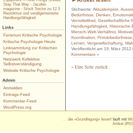
Stay That Way - Jacobin
magazine - Stock Sector
zu
12.3
Stichworte:
Aktualempirie
,
Ausson
Restriktive und verallgemeinerte
Bedürfnisse
,
Denken
,
Emotionali
Handlungsfähigkeit
Vermitteltheit
,
Gesellschaftliche
Handlungsfähigkeit
,
Historische 
Links
Mensch-Welt-Verhältnis
,
Motivat
Ferienuni Kritische Psychologie
Koordination
,
Primärbedürfnisse
Kritische Psychologie Heute
Lernen
,
Vergesellschaftung
,
Wah
Linksammlung zur Kritischen
Veröffentlicht am 19. März 2012
Psychologie
Kommentare »
Netzwerk Kollektive
Selbstverständigung
« Eine Seite zurück
Website Kritische Psychologie
- - - - - - - 
- - - - - - - - - - - - - - - - - 
Admin
- - - - - - - - - - - - - - - - - 
Anmelden
Eintrags-Feed
- - - - - - - - - - - - - - - - - 
Kommentar-Feed
- - - - - - - - - - - - - - - - - 
WordPress.org
… die »Grundlegung« lesen!
läuft mit
Wo
Artikel (RS