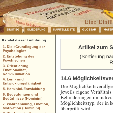
… 
Eine Einf
EINSTIEG
GLIEDERUNG
KAPITELLEISTE
GLOSSAR
MATER
Kapitel dieser Einführung
Artikel zum S
1. Die »Grundlegung der
Psychologie«
(Sortierung na
2. Entstehung des
Psychischen
R
3. Orientierung,
Emotionalität,
Kommunikation
14.6 Möglichkeitsve
4. Lern- und
Entwicklungsfähigkeit
Die Möglichkeitsverallge
5. Hominini-Entwicklung
jeweils eigene Verhältni
6. Bedeutungen und
Behinderungen im indivi
Bedürfnisse (Hominini)
Möglichkeitstyp, der in k
7. Wahrnehmung, Emotion,
überprüft wird.
Motivation (Hominini)