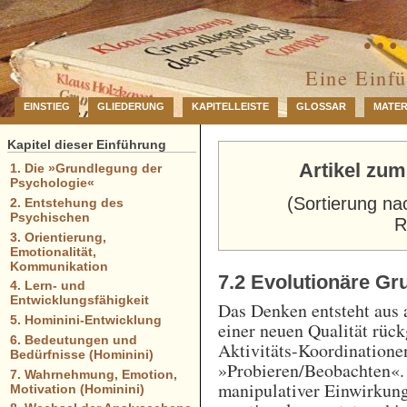
… 
Eine Einf
EINSTIEG
GLIEDERUNG
KAPITELLEISTE
GLOSSAR
MATER
Kapitel dieser Einführung
Artikel zum
1. Die »Grundlegung der
Psychologie«
(Sortierung na
2. Entstehung des
Psychischen
R
3. Orientierung,
Emotionalität,
Kommunikation
7.2 Evolutionäre G
4. Lern- und
Entwicklungsfähigkeit
Das Denken entsteht aus 
5. Hominini-Entwicklung
einer neuen Qualität rüc
6. Bedeutungen und
Aktivitäts-Koordinatione
Bedürfnisse (Hominini)
»Probieren/Beobachten«.
7. Wahrnehmung, Emotion,
manipulativer Einwirkung
Motivation (Hominini)