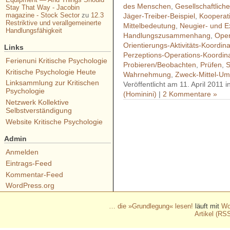
des Menschen
,
Gesellschaftliche
Stay That Way - Jacobin
magazine - Stock Sector
zu
12.3
Jäger-Treiber-Beispiel
,
Kooperat
Restriktive und verallgemeinerte
Mittelbedeutung
,
Neugier- und E
Handlungsfähigkeit
Handlungszusammenhang
,
Oper
Orientierungs-Aktivitäts-Koordina
Links
Perzeptions-Operations-Koordin
Ferienuni Kritische Psychologie
Probieren/Beobachten
,
Prüfen
,
S
Kritische Psychologie Heute
Wahrnehmung
,
Zweck-Mittel-U
Linksammlung zur Kritischen
Veröffentlicht am 11. April 2011 
Psychologie
(Hominini)
|
2 Kommentare »
Netzwerk Kollektive
Selbstverständigung
Website Kritische Psychologie
- - - - - - - - - - - - - - - - - 
- - - - - - - - - - - - - - - - - 
Admin
- - - - - - - - - - - - - - - - - 
Anmelden
Eintrags-Feed
- - - - - - - - - - - - - - - - - 
Kommentar-Feed
- - - - - - - - - - - -
WordPress.org
… die »Grundlegung« lesen!
läuft mit
Wo
Artikel (RS