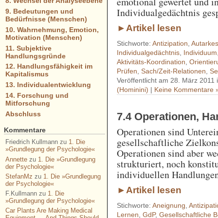
emotional gewertet und i
8. Wechsel der Analyseebene
Individualgedächtnis gesp
9. Bedeutungen und
Bedürfnisse (Menschen)
►Artikel lesen
10. Wahrnehmung, Emotion,
Motivation (Menschen)
Stichworte:
Antizipation
,
Autarke
11. Subjektive
Individualgedächtnis
,
Individuum
Handlungsgründe
Aktivitäts-Koordination
,
Orientie
12. Handlungsfähigkeit im
Prüfen
,
Sach/Zeit-Relationen
,
Se
Kapitalismus
Veröffentlicht am 28. März 2011 
13. Individualentwicklung
(Hominini)
|
Keine Kommentare 
14. Forschung und
Mitforschung
Abschluss
7.4 Operationen, H
Operationen sind Unterei
Kommentare
gesellschaftliche Zielkons
Friedrich Kullmann
zu
1. Die
»Grundlegung der Psychologie«
Operationen sind aber w
Annette
zu
1. Die »Grundlegung
strukturiert, noch konsti
der Psychologie«
individuellen Handlungen
StefanMz
zu
1. Die »Grundlegung
der Psychologie«
►Artikel lesen
F.Kullmann
zu
1. Die
»Grundlegung der Psychologie«
Stichworte:
Aneignung
,
Antizipat
Car Plants Are Making Medical
Lernen
,
GdP
,
Gesellschaftliche 
Equipment — And Things Should