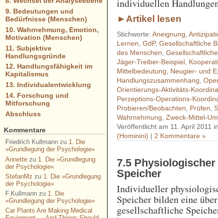
individuellen Handlungen
8. Wechsel der Analyseebene
9. Bedeutungen und
►Artikel lesen
Bedürfnisse (Menschen)
10. Wahrnehmung, Emotion,
Stichworte:
Aneignung
,
Antizipat
Motivation (Menschen)
Lernen
,
GdP
,
Gesellschaftliche 
11. Subjektive
des Menschen
,
Gesellschaftliche
Handlungsgründe
Jäger-Treiber-Beispiel
,
Kooperat
12. Handlungsfähigkeit im
Mittelbedeutung
,
Neugier- und E
Kapitalismus
Handlungszusammenhang
,
Oper
13. Individualentwicklung
Orientierungs-Aktivitäts-Koordina
14. Forschung und
Perzeptions-Operations-Koordin
Mitforschung
Probieren/Beobachten
,
Prüfen
,
S
Abschluss
Wahrnehmung
,
Zweck-Mittel-U
Veröffentlicht am 11. April 2011 
Kommentare
(Hominini)
|
2 Kommentare »
Friedrich Kullmann
zu
1. Die
»Grundlegung der Psychologie«
Annette
zu
1. Die »Grundlegung
7.5 Physiologischer 
der Psychologie«
Speicher
StefanMz
zu
1. Die »Grundlegung
der Psychologie«
Individueller physiologis
F.Kullmann
zu
1. Die
Speicher bilden eine über
»Grundlegung der Psychologie«
gesellschaftliche Speich
Car Plants Are Making Medical
Equipment — And Things Should