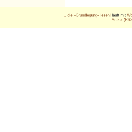
- - - - - - - - - - - -
… die »Grundlegung« lesen!
läuft mit
Wo
Artikel (RS