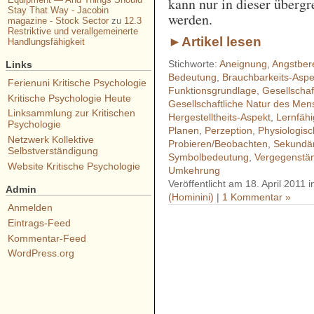
kann nur in dieser übergr
Stay That Way - Jacobin
werden.
magazine - Stock Sector
zu
12.3
Restriktive und verallgemeinerte
►Artikel lesen
Handlungsfähigkeit
Stichworte:
Aneignung
,
Angstbere
Links
Bedeutung
,
Brauchbarkeits-Aspe
Ferienuni Kritische Psychologie
Funktionsgrundlage
,
Gesellschaf
Kritische Psychologie Heute
Gesellschaftliche Natur des Me
Linksammlung zur Kritischen
Hergestelltheits-Aspekt
,
Lernfähi
Psychologie
Planen
,
Perzeption
,
Physiologisc
Netzwerk Kollektive
Probieren/Beobachten
,
Sekundär
Selbstverständigung
Symbolbedeutung
,
Vergegenstän
Website Kritische Psychologie
Umkehrung
Veröffentlicht am 18. April 2011 
Admin
(Hominini)
|
1 Kommentar »
Anmelden
Eintrags-Feed
- - - - - - - - - - - - - - - - - 
Kommentar-Feed
WordPress.org
- - - - - - - - - - - - - - - - - 
- - - - - - - - - - - - - - - - - 
- - - - - - - - - - - - - - - - - 