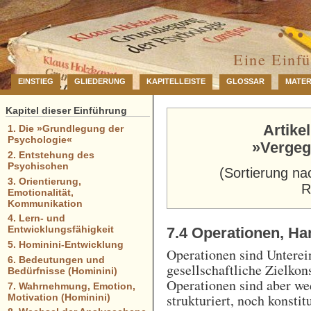
… 
Eine Einf
EINSTIEG
GLIEDERUNG
KAPITELLEISTE
GLOSSAR
MATER
Kapitel dieser Einführung
Artike
1. Die »Grundlegung der
Psychologie«
»Vergeg
2. Entstehung des
Psychischen
(Sortierung na
3. Orientierung,
R
Emotionalität,
Kommunikation
4. Lern- und
Entwicklungsfähigkeit
7.4 Operationen, H
5. Hominini-Entwicklung
Operationen sind Unterei
6. Bedeutungen und
gesellschaftliche Zielkons
Bedürfnisse (Hominini)
Operationen sind aber w
7. Wahrnehmung, Emotion,
strukturiert, noch konsti
Motivation (Hominini)