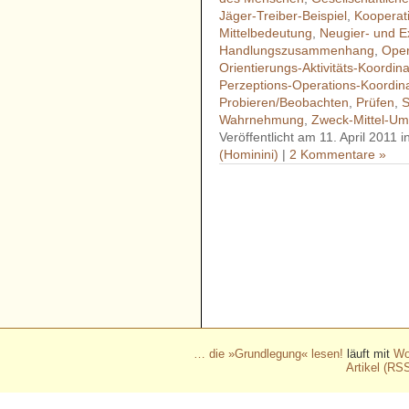
Jäger-Treiber-Beispiel
,
Kooperat
Mittelbedeutung
,
Neugier- und E
Handlungszusammenhang
,
Oper
Orientierungs-Aktivitäts-Koordina
Perzeptions-Operations-Koordin
Probieren/Beobachten
,
Prüfen
,
S
Wahrnehmung
,
Zweck-Mittel-U
Veröffentlicht am 11. April 2011 
(Hominini)
|
2 Kommentare »
- - - - - - - - - - - - - - - - - 
- - - - - - - - - - - - - - - - - 
- - - - - - - - - - - - - - - - - 
- - - - - - - - - - - - - - - - - 
- - - - - - - - - - - -
… die »Grundlegung« lesen!
läuft mit
Wo
Artikel (RS