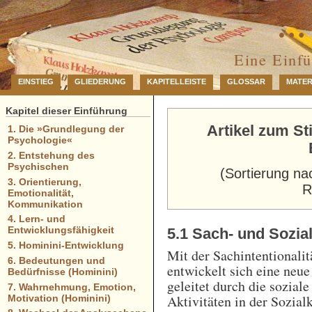
… 
Eine Einf
EINSTIEG
GLIEDERUNG
KAPITELLEISTE
GLOSSAR
MATER
Kapitel dieser Einführung
Artikel zum St
1. Die »Grundlegung der
Psychologie«
2. Entstehung des
Psychischen
(Sortierung na
3. Orientierung,
R
Emotionalität,
Kommunikation
4. Lern- und
Entwicklungsfähigkeit
5.1 Sach- und Sozial
5. Hominini-Entwicklung
Mit der Sachintentionalit
6. Bedeutungen und
entwickelt sich eine neue
Bedürfnisse (Hominini)
geleitet durch die sozial
7. Wahrnehmung, Emotion,
Aktivitäten in der Sozial
Motivation (Hominini)