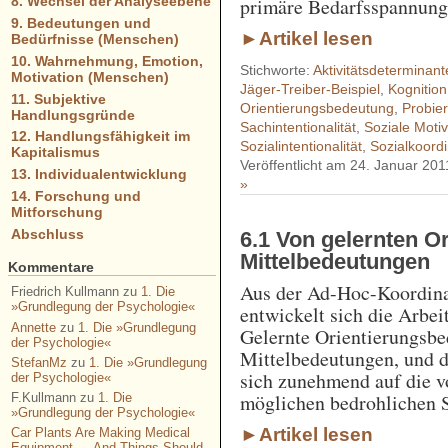
primäre Bedarfsspannung
8. Wechsel der Analyseebene
9. Bedeutungen und
►Artikel lesen
Bedürfnisse (Menschen)
10. Wahrnehmung, Emotion,
Stichworte:
Aktivitätsdeterminant
Motivation (Menschen)
Jäger-Treiber-Beispiel
,
Kognition
11. Subjektive
Orientierungsbedeutung
,
Probie
Handlungsgründe
Sachintentionalität
,
Soziale Motiv
12. Handlungsfähigkeit im
Sozialintentionalität
,
Sozialkoordi
Kapitalismus
Veröffentlicht am 24. Januar 201
13. Individualentwicklung
»
14. Forschung und
Mitforschung
Abschluss
6.1 Von gelernten Or
Mittelbedeutungen
Kommentare
Aus der Ad-Hoc-Koordinat
Friedrich Kullmann
zu
1. Die
»Grundlegung der Psychologie«
entwickelt sich die Arbei
Annette
zu
1. Die »Grundlegung
Gelernte Orientierungsb
der Psychologie«
Mittelbedeutungen, und d
StefanMz
zu
1. Die »Grundlegung
sich zunehmend auf die 
der Psychologie«
möglichen bedrohlichen S
F.Kullmann
zu
1. Die
»Grundlegung der Psychologie«
►Artikel lesen
Car Plants Are Making Medical
Equipment — And Things Should