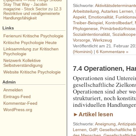
Stay That Way - Jacobin
Stichworte:
Aktivitätsdeterminant
magazine - Stock Sector
zu
12.3
Arbeitsteilung
,
Autarkes Lernen
,
Restriktive und verallgemeinerte
Aspekt
,
Emotionalität
,
Funktions
Handlungsfähigkeit
Treiber-Beispiel
,
Kontrollbedarf
,
Links
Phylogenese
,
Primärbedürfnisse
Sozialintentionalität
,
Sozialkoope
Ferienuni Kritische Psychologie
Vorsorge
,
Werkzeug
Kritische Psychologie Heute
Veröffentlicht am 21. Februar 20
Linksammlung zur Kritischen
(Hominini)
|
6 Kommentare »
Psychologie
Netzwerk Kollektive
Selbstverständigung
7.4 Operationen, H
Website Kritische Psychologie
Operationen sind Unterei
Admin
gesellschaftliche Zielkons
Operationen sind aber w
Anmelden
strukturiert, noch konsti
Eintrags-Feed
individuellen Handlungen
Kommentar-Feed
WordPress.org
►Artikel lesen
Stichworte:
Aneignung
,
Antizipat
Lernen
,
GdP
,
Gesellschaftliche 
des Menschen
,
Gesellschaftliche