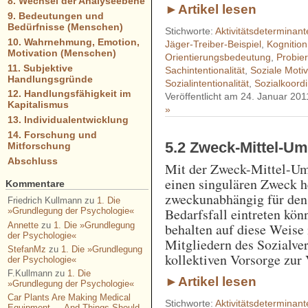
8. Wechsel der Analyseebene
►Artikel lesen
9. Bedeutungen und
Bedürfnisse (Menschen)
Stichworte:
Aktivitätsdeterminant
10. Wahrnehmung, Emotion,
Jäger-Treiber-Beispiel
,
Kognition
Motivation (Menschen)
Orientierungsbedeutung
,
Probie
11. Subjektive
Sachintentionalität
,
Soziale Motiv
Handlungsgründe
Sozialintentionalität
,
Sozialkoordi
12. Handlungsfähigkeit im
Veröffentlicht am 24. Januar 201
Kapitalismus
»
13. Individualentwicklung
14. Forschung und
5.2 Zweck-Mittel-U
Mitforschung
Abschluss
Mit der Zweck-Mittel-Um
einen singulären Zweck h
Kommentare
zweckunabhängig für den 
Friedrich Kullmann
zu
1. Die
Bedarfsfall eintreten kön
»Grundlegung der Psychologie«
Annette
zu
1. Die »Grundlegung
behalten auf diese Weise
der Psychologie«
Mitgliedern des Sozialver
StefanMz
zu
1. Die »Grundlegung
kollektiven Vorsorge zur
der Psychologie«
F.Kullmann
zu
1. Die
►Artikel lesen
»Grundlegung der Psychologie«
Car Plants Are Making Medical
Stichworte:
Aktivitätsdeterminant
Equipment — And Things Should