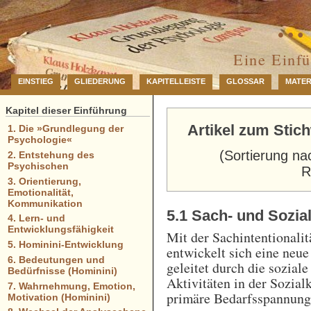
… 
Eine Einf
EINSTIEG
GLIEDERUNG
KAPITELLEISTE
GLOSSAR
MATER
Kapitel dieser Einführung
Artikel zum Stich
1. Die »Grundlegung der
Psychologie«
(Sortierung na
2. Entstehung des
Psychischen
R
3. Orientierung,
Emotionalität,
Kommunikation
5.1 Sach- und Sozial
4. Lern- und
Entwicklungsfähigkeit
Mit der Sachintentionalit
5. Hominini-Entwicklung
entwickelt sich eine neue
6. Bedeutungen und
geleitet durch die sozial
Bedürfnisse (Hominini)
Aktivitäten in der Sozial
7. Wahrnehmung, Emotion,
primäre Bedarfsspannung
Motivation (Hominini)