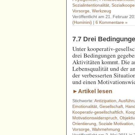
Sozialintentionalität
,
Sozialkoope
Vorsorge
,
Werkzeug
Veröffentlicht am 21. Februar 20
(Hominini)
|
6 Kommentare »
7.7 Drei Bedingunge
Unter kooperativ-gesells
drei Bedingungen gegeben
Aktivitäten kommt. Die a
Lebensqualität und der a
der verbesserten Situati
und einen Motivationswid
►Artikel lesen
Stichworte:
Antizipation
,
Ausführ
Emotionalität
,
Gesellschaft
,
Hand
Kooperativ-gesellschaftlich
,
Koop
Motivationswiderspruch
,
Objekt
Orientierung
,
Soziale Motivation
Vorsorge
,
Wahrnehmung