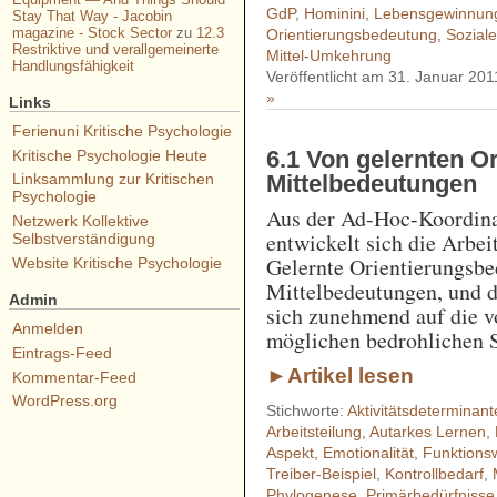
GdP
,
Hominini
,
Lebensgewinnun
Stay That Way - Jacobin
magazine - Stock Sector
zu
12.3
Orientierungsbedeutung
,
Soziale
Restriktive und verallgemeinerte
Mittel-Umkehrung
Handlungsfähigkeit
Veröffentlicht am 31. Januar 201
»
Links
Ferienuni Kritische Psychologie
Kritische Psychologie Heute
6.1 Von gelernten Or
Linksammlung zur Kritischen
Mittelbedeutungen
Psychologie
Aus der Ad-Hoc-Koordinat
Netzwerk Kollektive
entwickelt sich die Arbei
Selbstverständigung
Gelernte Orientierungsb
Website Kritische Psychologie
Mittelbedeutungen, und d
Admin
sich zunehmend auf die 
Anmelden
möglichen bedrohlichen S
Eintrags-Feed
►Artikel lesen
Kommentar-Feed
WordPress.org
Stichworte:
Aktivitätsdeterminant
Arbeitsteilung
,
Autarkes Lernen
,
Aspekt
,
Emotionalität
,
Funktions
Treiber-Beispiel
,
Kontrollbedarf
,
Phylogenese
,
Primärbedürfnisse