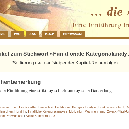
… die 
Eine Einführung i
IAL
FAQ
ABO
BUCH
IMPRESSUM
tikel zum Stichwort »Funktionale Kategorialanaly
(Sortierung nach aufsteigender Kapitel-Reihenfolge)
schenbemerkung
die Einführung eine strikt logisch-chronologische Darstellung.
nanzwechsel
,
Emotionalität
,
Fünfschritt
,
Funktionale Kategorialanalyse
,
Funktionswechsel
,
G
 Menschen
,
Hominini
,
Inhaltliche Kategorialanalyse
,
Motivation
,
Wahrnehmung
,
Zweck-Mittel-
inini-Entwicklung
|
Keine Kommentare »