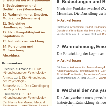
8. Wechsel der Analyseebene
6. Bedeutungen und Be
9. Bedeutungen und
Nach dem Funktionswechsel (Zwe
Bedürfnisse (Menschen)
Menschen. Die Darstellung der B
10. Wahrnehmung, Emotion,
Motivation (Menschen)
►Artikel lesen
11. Subjektive
Handlungsgründe
Stichworte:
Arbeitsmittel
,
Bedarf
,
Bedeutun
Gesellschaftliche Natur des Menschen
,
Ho
12. Handlungsfähigkeit im
Veröffentlicht am 14. Februar 2011 in
6. Be
Kapitalismus
13. Individualentwicklung
7. Wahrnehmung, Emoti
14. Forschung und
Mitforschung
Die Entwicklung der kognitiven, 
Abschluss
►Artikel lesen
Kommentare
Stichworte:
Aktualempirie
,
Aussonderung/Ide
Friedrich Kullmann
zu
1. Die
Kategorialanalyse
,
Funktionswechsel
,
GdP
»Grundlegung der Psychologie«
Aktivitäts-Koordination
,
Perzeptions-Operat
Annette
zu
1. Die »Grundlegung
Veröffentlicht am 14. März 2011 in
7. Wahrn
der Psychologie«
StefanMz
zu
1. Die »Grundlegung
der Psychologie«
8. Wechsel der Analy
F.Kullmann
zu
1. Die
Die Analyseebene muss gewechsel
»Grundlegung der Psychologie«
historischen Entwicklung als n
Car Plants Are Making Medical
Equipment — And Things Should