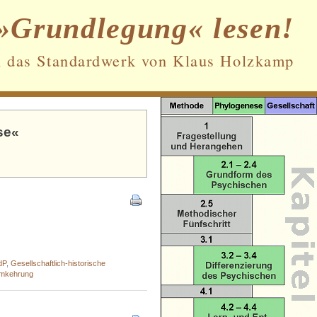
»Grundlegung« lesen!
n das Standardwerk von Klaus Holzkamp
se«
Datenschutz und Cookies: Diese Website
verwendet Cookies. Wenn du die Website
weiterhin nutzt, stimmst du der
Verwendung von Cookies zu.
Weitere Informationen, beispielsweise zur
Kontrolle von Cookies, findest du hier:
Cookie-Richtlinie
dP
,
Gesellschaftlich-historische
Umkehrung