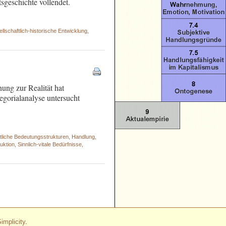
sgeschichte vollendet.
llschaftlich-historische Entwicklung
,
hung zur Realität hat
egorialanalyse untersucht
tliche Bedeutungsstrukturen
,
Handlung
,
uktion
,
Sinnlich-vitale Bedürfnisse
,
 - - - - - - - - - - - - - - - - - - - - - - -
 - - - - - - - - - - -
implicity
.