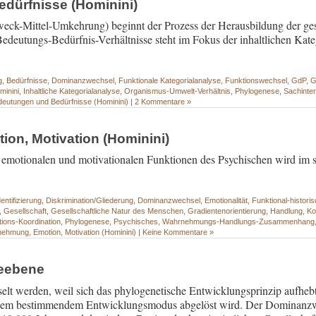
dürfnisse (Hominini)
ck-Mittel-Umkehrung) beginnt der Prozess der Herausbildung der gese
edeutungs-Bedürfnis-Verhältnisse steht im Fokus der inhaltlichen Kate
g
,
Bedürfnisse
,
Dominanzwechsel
,
Funktionale Kategorialanalyse
,
Funktionswechsel
,
GdP
,
G
minini
,
Inhaltliche Kategorialanalyse
,
Organismus-Umwelt-Verhältnis
,
Phylogenese
,
Sachintent
deutungen und Bedürfnisse (Hominini)
|
2 Kommentare »
on, Motivation (Hominini)
emotionalen und motivationalen Funktionen des Psychischen wird im sie
ntifizierung
,
Diskrimination/Gliederung
,
Dominanzwechsel
,
Emotionalität
,
Funktional-histori
,
Gesellschaft
,
Gesellschaftliche Natur des Menschen
,
Gradientenorientierung
,
Handlung
,
Ko
ions-Koordination
,
Phylogenese
,
Psychisches
,
Wahrnehmungs-Handlungs-Zusammenhang
ehmung, Emotion, Motivation (Hominini)
|
Keine Kommentare »
seebene
t werden, weil sich das phylogenetische Entwicklungsprinzip aufhebt 
euem bestimmendem Entwicklungsmodus abgelöst wird. Der Dominanzwe