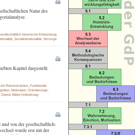
llschaftlichen Natur des
gorialanalyse.
esellschaftlich-historische Entwicklung
,
ionalität
,
Sozialintentionalität
,
Vorsorge
bten Kapitel dargestellt.
sche Rekonstruktion
,
Funktionale
gnition
,
Motivation
,
Orientierungs-
,
Zweck-Mittel-Umkehrung
und von der gesellschaftlich-
chsel wurde erst mit der