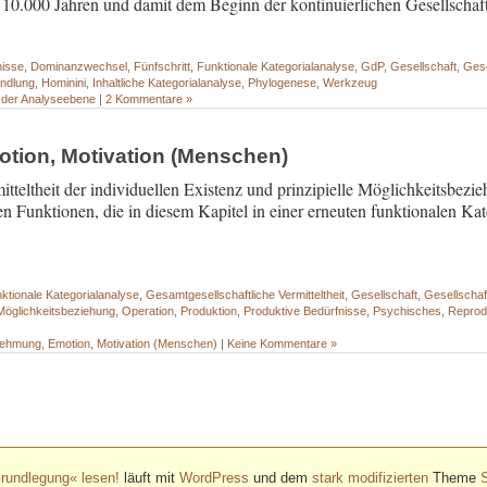
 10.000 Jahren und damit dem Beginn der kontinuierlichen Gesellschaft
nisse
,
Dominanzwechsel
,
Fünfschritt
,
Funktionale Kategorialanalyse
,
GdP
,
Gesellschaft
,
Gese
ndlung
,
Hominini
,
Inhaltliche Kategorialanalyse
,
Phylogenese
,
Werkzeug
 der Analyseebene
|
2 Kommentare »
tion, Motivation (Menschen)
tteltheit der individuellen Existenz und prinzipielle Möglichkeitsbezie
 Funktionen, die in diesem Kapitel in einer erneuten funktionalen Kat
ktionale Kategorialanalyse
,
Gesamtgesellschaftliche Vermitteltheit
,
Gesellschaft
,
Gesellschaf
Möglichkeitsbeziehung
,
Operation
,
Produktion
,
Produktive Bedürfnisse
,
Psychisches
,
Reprod
ehmung, Emotion, Motivation (Menschen)
|
Keine Kommentare »
- - - - - - - - - - - - - - - - - - - - - - - - - - - - - - - - - - - - - - - - - - - - - - - - - -
- - - - - - - - - - - - - - - - - - - - - - - - - - - - - - - - - - - - - - - - - - - - - - - - - -
rundlegung« lesen!
läuft mit
WordPress
und dem
stark modifizierten
Theme
S