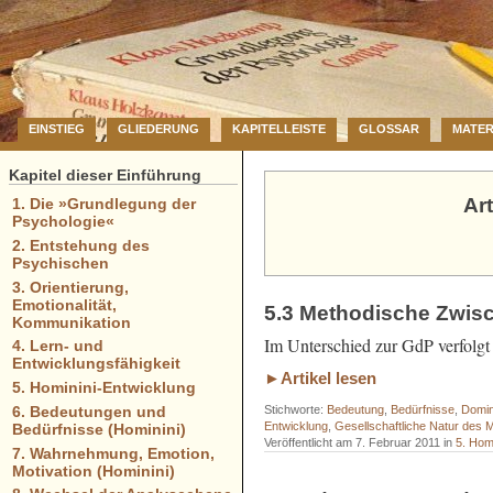
EINSTIEG
GLIEDERUNG
KAPITELLEISTE
GLOSSAR
MATER
Kapitel dieser Einführung
Ar
1. Die »Grundlegung der
Psychologie«
2. Entstehung des
Psychischen
3. Orientierung,
Emotionalität,
5.3 Methodische Zwi
Kommunikation
Im Unterschied zur GdP verfolgt 
4. Lern- und
Entwicklungsfähigkeit
►Artikel lesen
5. Hominini-Entwicklung
6. Bedeutungen und
Stichworte:
Bedeutung
,
Bedürfnisse
,
Domi
Entwicklung
,
Gesellschaftliche Natur des
Bedürfnisse (Hominini)
Veröffentlicht am 7. Februar 2011 in
5. Hom
7. Wahrnehmung, Emotion,
Motivation (Hominini)