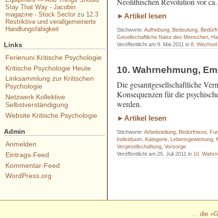
Neolithischen Revolution vor ca.
Stay That Way - Jacobin
magazine - Stock Sector
zu
12.3
►Artikel lesen
Restriktive und verallgemeinerte
Handlungsfähigkeit
Stichworte:
Aufhebung
,
Bedeutung
,
Bedürf
Gesellschaftliche Natur des Menschen
,
Ha
Links
Veröffentlicht am 9. Mai 2011 in
8. Wechsel
Ferienuni Kritische Psychologie
Kritische Psychologie Heute
10. Wahrnehmung, Emo
Linksammlung zur Kritischen
Die gesamtgesellschaftliche Vermi
Psychologie
Konsequenzen für die psychischen
Netzwerk Kollektive
werden.
Selbstverständigung
Website Kritische Psychologie
►Artikel lesen
Admin
Stichworte:
Arbeitsteilung
,
Bedürfnisse
,
Fun
Individuum
,
Kategorie
,
Lebensgewinnung
,
Anmelden
Vergesellschaftung
,
Vorsorge
Eintrags-Feed
Veröffentlicht am 25. Juli 2011 in
10. Wahrn
Kommentar-Feed
WordPress.org
- - - - - - - - - - - - - - - - - - - - - - - 
- - - - - - - - - - - - - - - - - - - - - - - 
… die »G