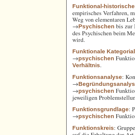
Funktional-historisch
empirisches Verfahren, m
Weg von elementaren Leb
→
bis zur
Psychischen
des Psychischen beim Men
wird.
Funktionale Kategoria
→
Funkti
psychischen
.
Verhältnis
: Kon
Funktionsanalyse
→
Begründungsanaly
→
Funktio
psychischen
jeweiligen Problemstellu
: 
Funktionsgrundlage
→
Funktio
psychischen
: Gruppe
Funktionskreis
auf die Erhaltung der Art