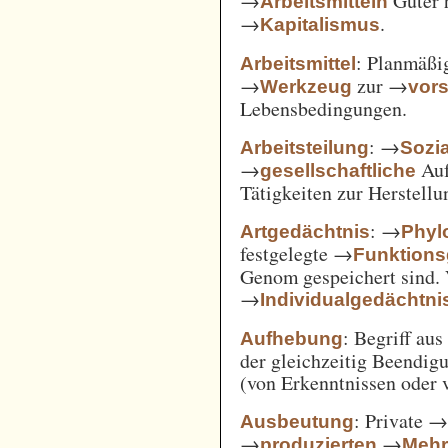
→
Güter 
Arbeitsmitteln
→
.
Kapitalismus
: Planmäßig
Arbeitsmittel
→
zur →
Werkzeug
vor
Lebensbedingungen.
: →
Arbeitsteilung
Sozi
→
Auf
gesellschaftliche
Tätigkeiten zur Herstell
: →
Artgedächtnis
Phyl
festgelegte →
Funktions
Genom gespeichert sind. 
→
Individualgedächtni
: Begriff au
Aufhebung
der gleichzeitig Beendi
(von Erkenntnissen oder 
: Private 
Ausbeutung
→
→
produzierten
Mehr