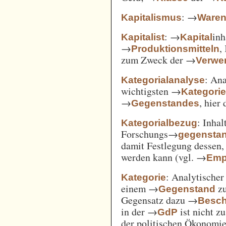
: →
Kapitalismus
Ware
: →
inh
Kapitalist
Kapital
→
,
Produktionsmitteln
zum Zweck der →
Verwe
: An
Kategorialanalyse
wichtigsten →
Kategori
→
, hier
Gegenstandes
: Inha
Kategorialbezug
Forschungs→
gegensta
damit Festlegung dessen
werden kann (vgl. →
Emp
: Analytischer
Kategorie
einem →
zu
Gegenstand
Gegensatz dazu →
Besch
in der →
ist nicht z
GdP
der politischen Ökonomi