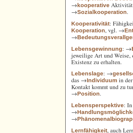
→
Aktivität
kooperative
→
.
Sozialkooperation
: Fähigke
Kooperativität
, vgl. →
Kooperation
En
→
Bedeutungsverallg
: →
Lebensgewinnung
jeweilige Art und Weise, 
Existenz zu erhalten.
: →
Lebenslage
gesells
das →
in der
Individuum
Kontakt kommt und zu tun 
→
.
Position
: I
Lebensperspektive
→
Handlungsmöglichk
→
Phänomenalbiograp
, auch Ler
Lernfähigkeit