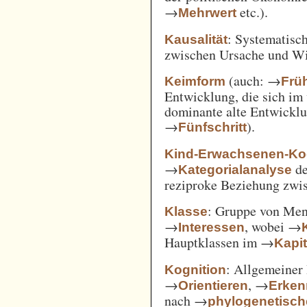
→
etc.).
Mehrwert
: Systematisc
Kausalität
zwischen Ursache und W
(auch: →
Keimform
Frü
Entwicklung, die sich im 
dominante alte Entwicklun
→
).
Fünfschritt
Kind-Erwachsenen-Koo
→
d
Kategorialanalyse
reziproke Beziehung zwi
: Gruppe von Me
Klasse
→
, wobei →
Interessen
Hauptklassen im →
Kapi
: Allgemeiner 
Kognition
→
, →
Orientieren
Erken
nach →
phylogenetisc