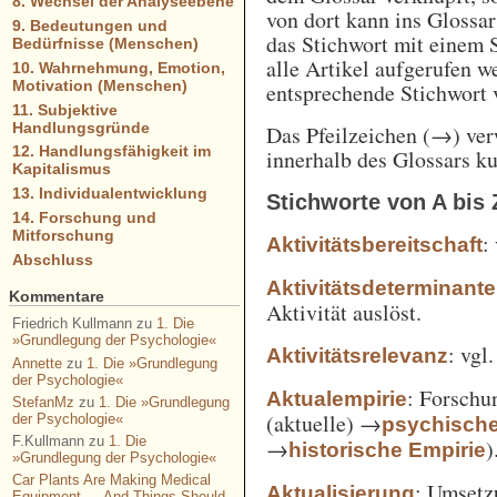
8. Wechsel der Analyseebene
von dort kann ins Glossa
9. Bedeutungen und
das Stichwort mit einem 
Bedürfnisse (Menschen)
alle Artikel aufgerufen w
10. Wahrnehmung, Emotion,
Motivation (Menschen)
entsprechende Stichwort
11. Subjektive
Handlungsgründe
Das Pfeilzeichen (→) verw
12. Handlungsfähigkeit im
innerhalb des Glossars k
Kapitalismus
13. Individualentwicklung
Stichworte von A bis 
14. Forschung und
Mitforschung
:
Aktivitätsbereitschaft
Abschluss
Aktivitätsdeterminante
Kommentare
Aktivität auslöst.
Friedrich Kullmann
zu
1. Die
»Grundlegung der Psychologie«
: vgl
Aktivitätsrelevanz
Annette
zu
1. Die »Grundlegung
der Psychologie«
: Forschu
Aktualempirie
StefanMz
zu
1. Die »Grundlegung
(aktuelle) →
der Psychologie«
psychisch
F.Kullmann
zu
1. Die
→
)
historische Empirie
»Grundlegung der Psychologie«
Car Plants Are Making Medical
: Umsetz
Aktualisierung
Equipment — And Things Should