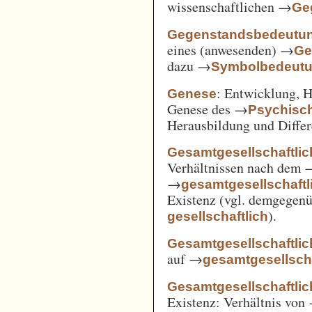
wissenschaftlichen →
Ge
Gegenstandsbedeutu
eines (anwesenden) →
Ge
dazu →
Symbolbedeut
: Entwicklung, 
Genese
Genese des →
Psychisc
Herausbildung und Differ
Gesamtgesellschaftlic
Verhältnissen nach dem
→
gesamtgesellschaftli
Existenz (vgl. demgegen
).
gesellschaftlich
Gesamtgesellschaftlic
auf →
gesamtgesellscha
Gesamtgesellschaftlich
Existenz: Verhältnis von