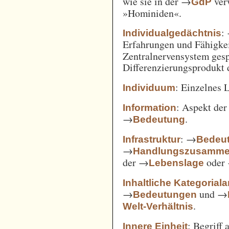
wie sie in der →
verw
GdP
»Hominiden«.
:
Individualgedächtnis
Erfahrungen und Fähigke
Zentralnervensystem gesp
Differenzierungsprodukt
: Einzelnes 
Individuum
: Aspekt de
Information
→
.
Bedeutung
: →
Infrastruktur
Bedeut
→
Handlungszusamm
der →
oder
Lebenslage
Inhaltliche Kategorial
→
und →
Bedeutungen
.
Welt-Verhältnis
: Begriff
Innere Einheit