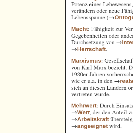
Potenz eines Lebewesens,
verändern oder neue Fähi
Lebensspanne (→
Ontog
: Fähigkeit zur Ve
Macht
Gegebenheiten oder ande
Durchsetzung von →
Int
→
.
Herrschaft
: Gesellschaf
Marxismus
von Karl Marx bezieht. 
1980er Jahren vorherrsch
wie er u.a. in den →
real
sich an diesen Ländern o
vertreten wurde.
: Durch Einsat
Mehrwert
→
, der den Anteil 
Wert
→
überstei
Arbeitskraft
→
wird.
angeeignet