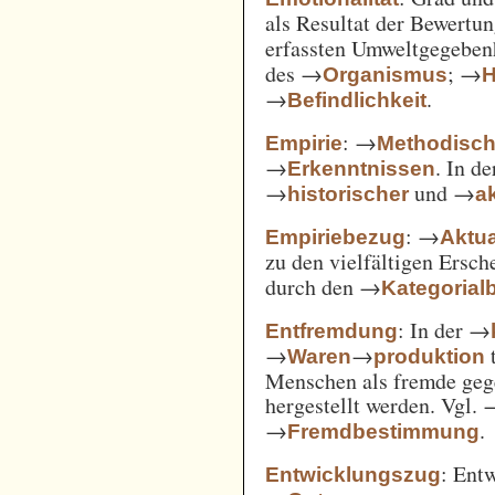
als Resultat der Bewertu
erfassten Umweltgegebe
des →
; →
Organismus
H
→
.
Befindlichkeit
: →
Empirie
Methodisc
→
. In d
Erkenntnissen
→
und →
historischer
ak
: →
Empiriebezug
Aktua
zu den vielfältigen Ersc
durch den →
Kategorial
: In der →
Entfremdung
→
→
t
Waren
produktion
Menschen als fremde gege
hergestellt werden. Vgl.
→
.
Fremdbestimmung
: Ent
Entwicklungszug