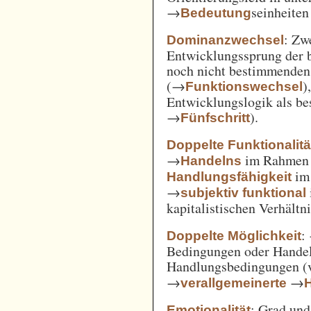
→
seinheiten
Bedeutung
: Zw
Dominanzwechsel
Entwicklungssprung der be
noch nicht bestimmenden
(→
)
Funktionswechsel
Entwicklungslogik als be
→
).
Fünfschritt
Doppelte Funktionalitä
→
im Rahme
Handelns
im
Handlungsfähigkeit
→
subjektiv funktional
kapitalistischen Verhält
:
Doppelte Möglichkeit
Bedingungen oder Handel
Handlungsbedingungen (
→
→
verallgemeinerte
: Grad un
Emotionalität