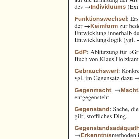
des →
(Exi
Individuums
: Er
Funktionswechsel
der →
zur bed
Keimform
Entwicklung innerhalb de
Entwicklungslogik (vgl.
: Abkürzung für »Gr
GdP
Buch von Klaus Holzkamp,
: Konkre
Gebrauchswert
vgl. im Gegensatz dazu 
: →
Gegenmacht
Macht
entgegensteht.
: Sache, di
Gegenstand
gilt; stoffliches Ding.
Gegenstandsadäquath
→
methoden i
Erkenntnis