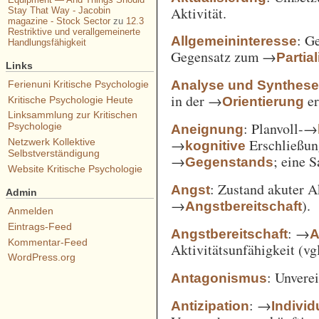
Aktivität.
Stay That Way - Jacobin
magazine - Stock Sector
zu
12.3
Restriktive und verallgemeinerte
: G
Allgemeininteresse
Handlungsfähigkeit
Gegensatz zum →
Partia
Links
Analyse und Synthes
Ferienuni Kritische Psychologie
in der →
er
Orientierung
Kritische Psychologie Heute
Linksammlung zur Kritischen
: Planvoll-→
Psychologie
Aneignung
→
Erschließun
Netzwerk Kollektive
kognitive
Selbstverständigung
→
; eine 
Gegenstands
Website Kritische Psychologie
: Zustand akuter A
Angst
Admin
→
).
Angstbereitschaft
Anmelden
Eintrags-Feed
: →
Angstbereitschaft
A
Kommentar-Feed
Aktivitätsunfähigkeit (vg
WordPress.org
: Unvere
Antagonismus
: →
Antizipation
Individ