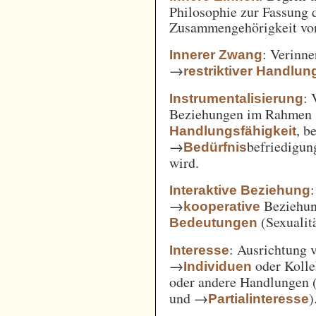
Philosophie zur Fassung d
Zusammengehörigkeit von
: Verinne
Innerer Zwang
→
restriktiver Handlun
: 
Instrumentalisierung
Beziehungen im Rahmen
, b
Handlungsfähigkeit
→
befriedigun
Bedürfnis
wird.
Interaktive Beziehung
→
Beziehun
kooperative
(Sexualitä
Bedeutungen
: Ausrichtung
Interesse
→
oder Kolle
Individuen
oder andere Handlungen 
und →
)
Partialinteresse