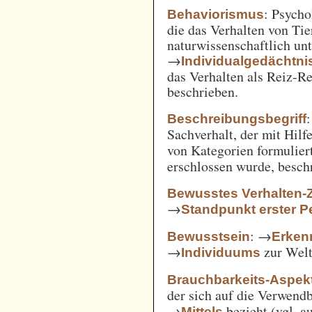
: Psycho
Behaviorismus
die das Verhalten von Ti
naturwissenschaftlich unt
→
Individualgedächtni
das Verhalten als Reiz-
beschrieben.
:
Beschreibungsbegriff
Sachverhalt, der mit Hil
von Kategorien formulie
erschlossen wurde, besch
Bewusstes Verhalten-
→
Standpunkt erster P
: →
Bewusstsein
Erken
→
zur Welt 
Individuums
Brauchbarkeits-Aspek
der sich auf die Verwend
→
bezieht (vgl. 
Mittels