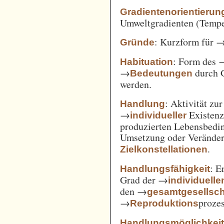
Gradientenorientierun
Umweltgradienten (Temper
: Kurzform für 
Gründe
: Form des 
Habituation
→
durch 
Bedeutungen
werden.
: Aktivität zu
Handlung
→
Existenz
individueller
produzierten Lebensbedin
Umsetzung oder Verände
.
Zielkonstellationen
: E
Handlungsfähigkeit
Grad der →
individuelle
den →
gesamtgesellsch
→
prozes
Reproduktions
Handlungsmöglichkei