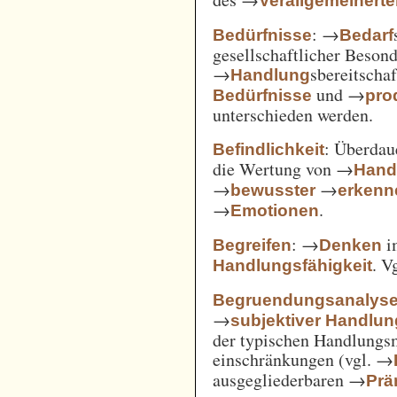
Verallgemeinert
: →
Bedürfnisse
Bedarf
gesellschaftlicher Beson
→
sbereitscha
Handlung
und →
Bedürfnisse
pro
unterschieden werden.
: Überda
Befindlichkeit
die Wertung von →
Hand
→
→
bewusster
erkenn
→
.
Emotionen
: →
i
Begreifen
Denken
. V
Handlungsfähigkeit
Begruendungsanalys
→
subjektiver Handlu
der typischen Handlungs
einschränkungen (vgl. →
ausgegliederbaren →
Prä