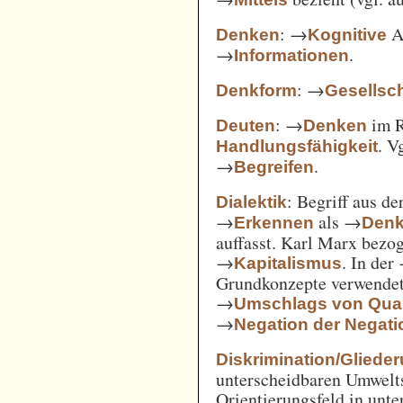
: →
Ak
Denken
Kognitive
→
.
Informationen
: →
Denkform
Gesellsch
: →
im 
Deuten
Denken
. V
Handlungsfähigkeit
→
.
Begreifen
: Begriff aus d
Dialektik
→
als →
Erkennen
Den
auffasst. Karl Marx bezo
→
. In der
Kapitalismus
Grundkonzepte verwendet
→
Umschlags von Quant
→
Negation der Negati
Diskrimination/Gliede
unterscheidbaren Umwelts
Orientierungsfeld in unte