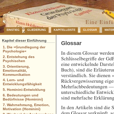
… 
Eine Einf
EINSTIEG
GLIEDERUNG
KAPITELLEISTE
GLOSSAR
MATER
Kapitel dieser Einführung
Glossar
1. Die »Grundlegung der
Psychologie«
In diesem Glossar werde
2. Entstehung des
Schlüsselbegriffe der GdP
Psychischen
eine entwickelnde Darstel
3. Orientierung,
Buch), sind die Erläuteru
Emotionalität,
verständlich. Sie dienen 
Kommunikation
Rückvergewisserung eigen
4. Lern- und
Entwicklungsfähigkeit
Mehrfachbedeutungen — e
5. Hominini-Entwicklung
unterschiedliche Entwick
6. Bedeutungen und
sind mehrfache Erklärung
Bedürfnisse (Hominini)
7. Wahrnehmung, Emotion,
In den Artikeln sind die 
Motivation (Hominini)
dem Glossar verknüpft, so