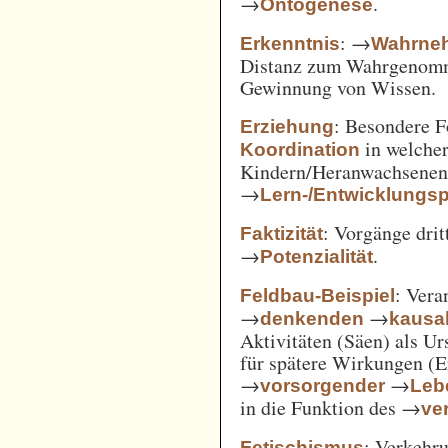
→
.
Ontogenese
: →
Erkenntnis
Wahrne
Distanz zum Wahrgenomm
Gewinnung von Wissen.
: Besondere 
Erziehung
in welcher
Koordination
Kindern/Heranwachsene
→
Lern-/Entwicklungs
: Vorgänge drit
Faktizität
→
.
Potenzialität
: Vera
Feldbau-Beispiel
→
→
denkenden
kausa
Aktivitäten (Säen) als U
für spätere Wirkungen (E
→
→
vorsorgender
Leb
in die Funktion des →
ve
: Verkehru
Fetischismus