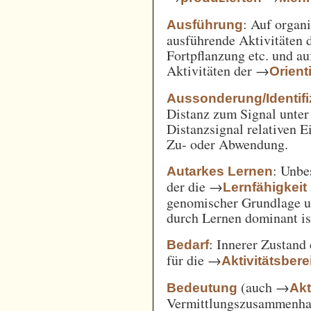
: Auf orga
Ausführung
ausführende Aktivitäten
Fortpflanzung etc. und a
Aktivitäten der →
Orient
Aussonderung/Identifi
Distanz zum Signal unter
Distanzsignal relativen 
Zu- oder Abwendung.
: Unbe
Autarkes Lernen
der die →
Lernfähigkeit
genomischer Grundlage u
durch Lernen dominant is
: Innerer Zustand
Bedarf
für die →
Aktivitätsbere
(auch →
Bedeutung
Akt
Vermittlungszusammenh