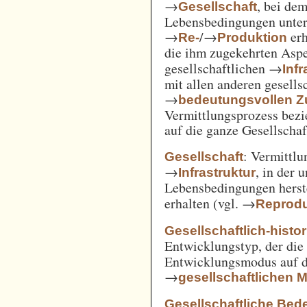
→
, bei de
Gesellschaft
Lebensbedingungen unter 
→
/→
erh
Re-
Produktion
die ihm zugekehrten Aspe
gesellschaftlichen →
Inf
mit allen anderen gesell
→
bedeutungsvollen
Vermittlungsprozess bezi
auf die ganze Gesellschaf
: Vermittl
Gesellschaft
→
, in der 
Infrastruktur
Lebensbedingungen herst
erhalten (vgl. →
Reprodu
Gesellschaftlich-histo
Entwicklungstyp, der die
Entwicklungsmodus auf d
→
gesellschaftlichen
Gesellschaftliche Bed