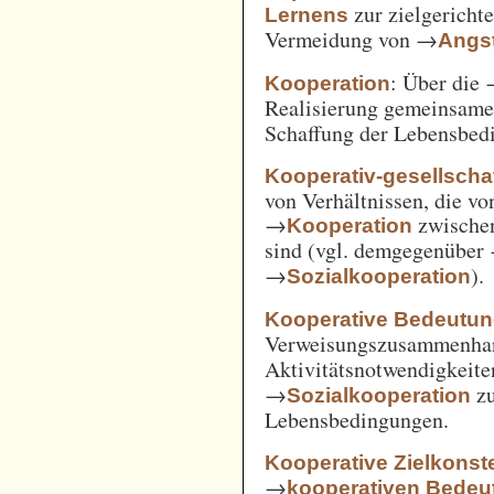
zur zielgerich
Lernens
Vermeidung von →
Angst
: Über die
Kooperation
Realisierung gemeinsam
Schaffung der Lebensbed
Kooperativ-gesellschaf
von Verhältnissen, die vo
→
zwische
Kooperation
sind (vgl. demgegenüber
→
).
Sozialkooperation
Kooperative Bedeutun
Verweisungszusammenha
Aktivitätsnotwendigkeite
→
z
Sozialkooperation
Lebensbedingungen.
Kooperative Zielkonste
→
kooperativen Bedeu