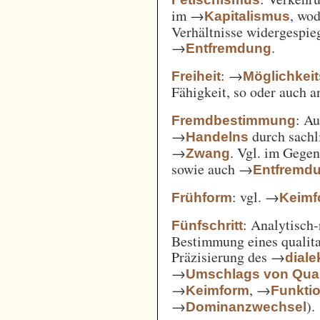
im →
, wod
Kapitalismus
Verhältnisse widergespie
→
.
Entfremdung
: →
Freiheit
Möglichkei
Fähigkeit, so oder auch 
: A
Fremdbestimmung
→
durch sachl
Handelns
→
. Vgl. im Gege
Zwang
sowie auch →
Entfremd
: vgl. →
Frühform
Keimf
: Analytisch-
Fünfschritt
Bestimmung eines qualita
Präzisierung des →
diale
→
Umschlags von Quant
→
, →
Keimform
Funkti
→
).
Dominanzwechsel