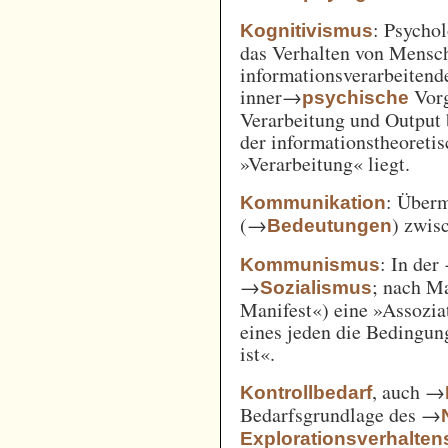
: Psycho
Kognitivismus
das Verhalten von Mensc
informationsverarbeitend
inner→
Vorg
psychische
Verarbeitung und Output 
der informationstheoreti
»Verarbeitung« liegt.
: Überm
Kommunikation
(→
) zwi
Bedeutungen
: In der
Kommunismus
→
; nach M
Sozialismus
Manifest«) eine »Assozia
eines jeden die Bedingung
ist«.
, auch →
Kontrollbedarf
Bedarfsgrundlage des →
Explorationsverhalten