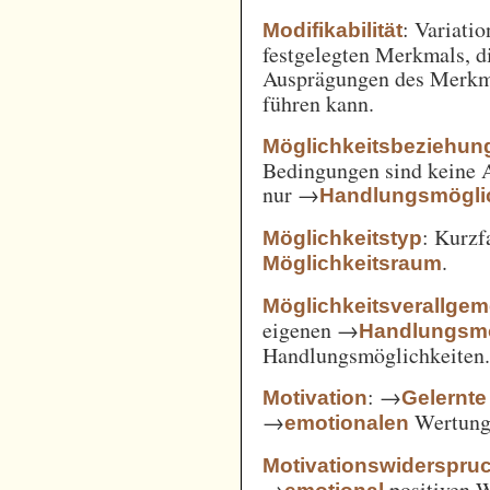
: Variatio
Modifikabilität
festgelegten Merkmals, d
Ausprägungen des Merkm
führen kann.
Möglichkeitsbeziehun
Bedingungen sind keine A
nur →
Handlungsmögli
: Kurz
Möglichkeitstyp
.
Möglichkeitsraum
Möglichkeitsverallge
eigenen →
Handlungsmö
Handlungsmöglichkeiten
: →
Motivation
Gelernte
→
Wertung 
emotionalen
Motivationswiderspru
→
positiven 