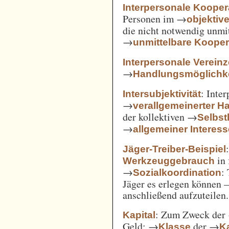
Interpersonale Kooper
Personen im →
objekti
die nicht notwendig unmi
→
unmittelbare Kooper
Interpersonale Verein
→
Handlungsmöglichke
: Inte
Intersubjektivität
→
verallgemeinerter H
der kollektiven →
Selbs
→
allgemeiner Interes
Jäger-Treiber-Beispiel
in 
Werkzeuggebrauch
→
:
Sozialkoordination
Jäger es erlegen können 
anschließend aufzuteilen.
: Zum Zweck der
Kapital
Geld; →
der →
Klasse
Ka