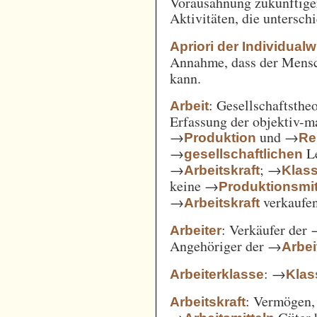
Vorausahnung zukünftiger
Aktivitäten, die untersc
Apriori der Individual
Annahme, dass der Mensc
kann.
: Gesellschaftsthe
Arbeit
Erfassung der objektiv-m
→
und →
Produktion
Re
→
Le
gesellschaftlichen
→
; →
Arbeitskraft
Klas
keine →
Produktionsmit
→
verkaufe
Arbeitskraft
: Verkäufer der
Arbeiter
Angehöriger der →
Arbei
: →
Arbeiterklasse
Klas
: Vermögen,
Arbeitskraft