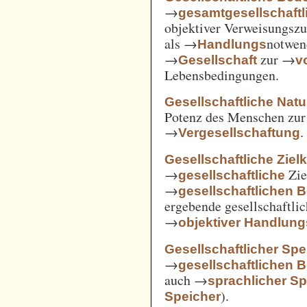
→
gesamtgesellschaftl
objektiver Verweisungs
als →
notwen
Handlungs
→
zur →
Gesellschaft
v
Lebensbedingungen.
Gesellschaftliche Nat
Potenz des Menschen zur 
→
.
Vergesellschaftung
Gesellschaftliche Ziel
→
Zie
gesellschaftliche
→
gesellschaftlichen 
ergebende gesellschaftli
→
objektiver Handlu
Gesellschaftlicher Spe
→
gesellschaftlichen 
auch →
sprachlicher Sp
).
Speicher