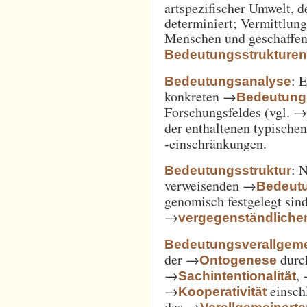
artspezifischer Umwelt, d
determiniert; Vermittlu
Menschen und geschaffen
Bedeutungsstrukture
: 
Bedeutungsanalyse
konkreten →
Bedeutung
Forschungsfeldes (vgl. 
der enthaltenen typische
-einschränkungen.
: 
Bedeutungsstruktur
verweisenden →
Bedeut
genomisch festgelegt si
→
vergegenständliche
Bedeutungsverallgem
der →
durc
Ontogenese
→
,
Sachintentionalität
→
einsch
Kooperativität
des →