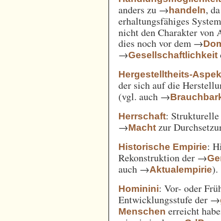
anders zu →
, d
handeln
erhaltungsfähiges System
nicht den Charakter von 
dies noch vor dem →
Dom
→
Gesellschaftlichkeit
Hergestelltheits-Aspek
der sich auf die Herstell
(vgl. auch →
Brauchbark
: Strukturell
Herrschaft
→
zur Durchsetzu
Macht
: H
Historische Empirie
Rekonstruktion der →
Ge
auch →
).
Aktualempirie
: Vor- oder Frü
Hominini
Entwicklungsstufe der →
erreicht habe
Menschen