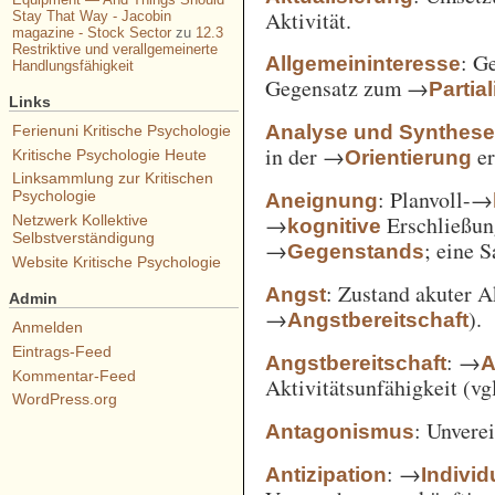
Aktivität.
Stay That Way - Jacobin
magazine - Stock Sector
zu
12.3
Restriktive und verallgemeinerte
: G
Allgemeininteresse
Handlungsfähigkeit
Gegensatz zum →
Partia
Links
Analyse und Synthes
Ferienuni Kritische Psychologie
in der →
er
Orientierung
Kritische Psychologie Heute
Linksammlung zur Kritischen
: Planvoll-→
Psychologie
Aneignung
→
Erschließun
Netzwerk Kollektive
kognitive
Selbstverständigung
→
; eine 
Gegenstands
Website Kritische Psychologie
: Zustand akuter A
Angst
Admin
→
).
Angstbereitschaft
Anmelden
Eintrags-Feed
: →
Angstbereitschaft
A
Kommentar-Feed
Aktivitätsunfähigkeit (vg
WordPress.org
: Unvere
Antagonismus
: →
Antizipation
Individ