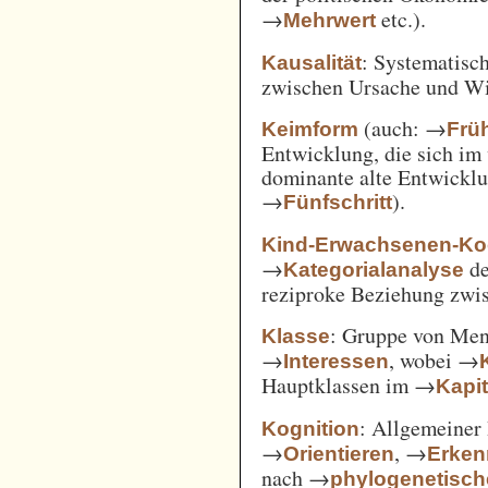
→
etc.).
Mehrwert
: Systematisc
Kausalität
zwischen Ursache und W
(auch: →
Keimform
Frü
Entwicklung, die sich im 
dominante alte Entwicklun
→
).
Fünfschritt
Kind-Erwachsenen-Koo
→
d
Kategorialanalyse
reziproke Beziehung zwi
: Gruppe von Me
Klasse
→
, wobei →
Interessen
Hauptklassen im →
Kapi
: Allgemeiner 
Kognition
→
, →
Orientieren
Erken
nach →
phylogenetisc