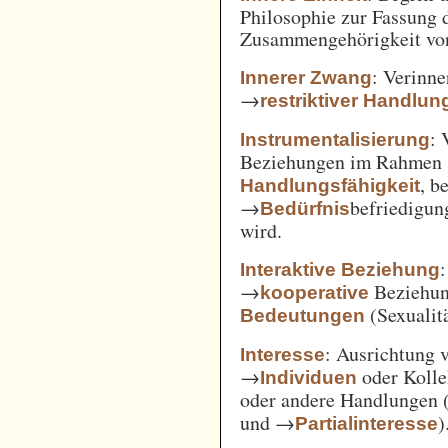
Philosophie zur Fassung d
Zusammengehörigkeit von
: Verinne
Innerer Zwang
→
restriktiver Handlun
: 
Instrumentalisierung
Beziehungen im Rahmen
, b
Handlungsfähigkeit
→
befriedigun
Bedürfnis
wird.
Interaktive Beziehung
→
Beziehun
kooperative
(Sexualitä
Bedeutungen
: Ausrichtung
Interesse
→
oder Kolle
Individuen
oder andere Handlungen 
und →
)
Partialinteresse