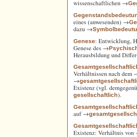
wissenschaftlichen →
Ge
Gegenstandsbedeutu
eines (anwesenden) →
Ge
dazu →
Symbolbedeut
: Entwicklung, 
Genese
Genese des →
Psychisc
Herausbildung und Differ
Gesamtgesellschaftlic
Verhältnissen nach dem
→
gesamtgesellschaftli
Existenz (vgl. demgegen
).
gesellschaftlich
Gesamtgesellschaftlic
auf →
gesamtgesellscha
Gesamtgesellschaftlich
Existenz: Verhältnis von