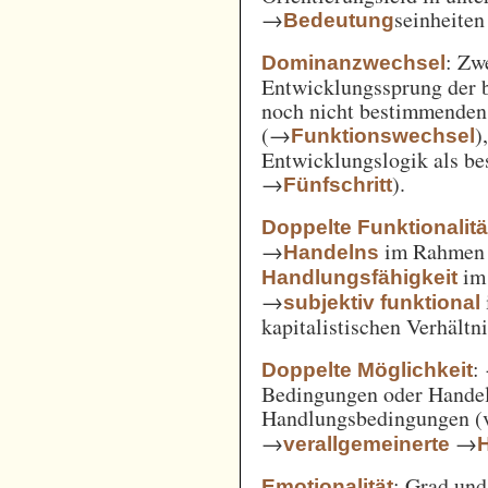
→
seinheiten
Bedeutung
: Zw
Dominanzwechsel
Entwicklungssprung der be
noch nicht bestimmenden
(→
)
Funktionswechsel
Entwicklungslogik als be
→
).
Fünfschritt
Doppelte Funktionalitä
→
im Rahme
Handelns
im
Handlungsfähigkeit
→
subjektiv funktional
kapitalistischen Verhält
:
Doppelte Möglichkeit
Bedingungen oder Handel
Handlungsbedingungen (
→
→
verallgemeinerte
: Grad un
Emotionalität