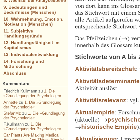
8. Wechsel der Analyseebene
von dort kann ins Glossa
9. Bedeutungen und
das Stichwort mit einem 
Bedürfnisse (Menschen)
alle Artikel aufgerufen w
10. Wahrnehmung, Emotion,
Motivation (Menschen)
entsprechende Stichwort
11. Subjektive
Handlungsgründe
Das Pfeilzeichen (→) verw
12. Handlungsfähigkeit im
innerhalb des Glossars k
Kapitalismus
13. Individualentwicklung
Stichworte von A bis 
14. Forschung und
Mitforschung
:
Aktivitätsbereitschaft
Abschluss
Aktivitätsdeterminante
Kommentare
Aktivität auslöst.
Friedrich Kullmann
zu
1. Die
»Grundlegung der Psychologie«
: vgl
Aktivitätsrelevanz
Annette
zu
1. Die »Grundlegung
der Psychologie«
: Forschu
Aktualempirie
StefanMz
zu
1. Die »Grundlegung
(aktuelle) →
der Psychologie«
psychisch
F.Kullmann
zu
1. Die
→
)
historische Empirie
»Grundlegung der Psychologie«
Car Plants Are Making Medical
: Umsetz
Aktualisierung
Equipment — And Things Should