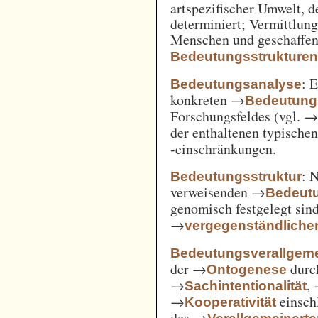
artspezifischer Umwelt, d
determiniert; Vermittlu
Menschen und geschaffen
Bedeutungsstrukture
: 
Bedeutungsanalyse
konkreten →
Bedeutung
Forschungsfeldes (vgl. 
der enthaltenen typische
-einschränkungen.
: 
Bedeutungsstruktur
verweisenden →
Bedeut
genomisch festgelegt si
→
vergegenständliche
Bedeutungsverallgem
der →
durc
Ontogenese
→
,
Sachintentionalität
→
einsch
Kooperativität
des →