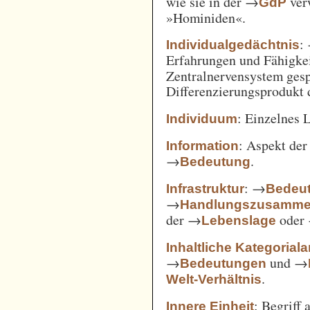
wie sie in der →
verw
GdP
»Hominiden«.
:
Individualgedächtnis
Erfahrungen und Fähigke
Zentralnervensystem gesp
Differenzierungsprodukt
: Einzelnes 
Individuum
: Aspekt de
Information
→
.
Bedeutung
: →
Infrastruktur
Bedeut
→
Handlungszusamm
der →
oder
Lebenslage
Inhaltliche Kategorial
→
und →
Bedeutungen
.
Welt-Verhältnis
: Begriff
Innere Einheit