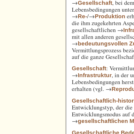
→
, bei de
Gesellschaft
Lebensbedingungen unter 
→
/→
erh
Re-
Produktion
die ihm zugekehrten Aspe
gesellschaftlichen →
Inf
mit allen anderen gesell
→
bedeutungsvollen
Vermittlungsprozess bezi
auf die ganze Gesellschaf
: Vermittl
Gesellschaft
→
, in der 
Infrastruktur
Lebensbedingungen herst
erhalten (vgl. →
Reprodu
Gesellschaftlich-histo
Entwicklungstyp, der die
Entwicklungsmodus auf d
→
gesellschaftlichen
Gesellschaftliche Bed