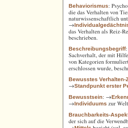
: Psycho
Behaviorismus
die das Verhalten von Ti
naturwissenschaftlich unt
→
Individualgedächtni
das Verhalten als Reiz-
beschrieben.
:
Beschreibungsbegriff
Sachverhalt, der mit Hil
von Kategorien formulie
erschlossen wurde, besch
Bewusstes Verhalten-
→
Standpunkt erster P
: →
Bewusstsein
Erken
→
zur Welt 
Individuums
Brauchbarkeits-Aspek
der sich auf die Verwend
→
bezieht (vgl. 
Mittels