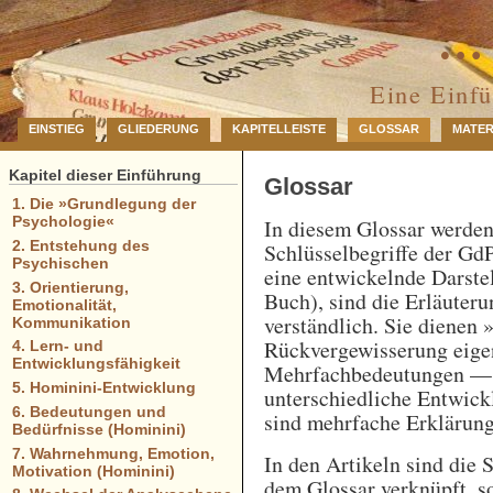
… 
Eine Einf
EINSTIEG
GLIEDERUNG
KAPITELLEISTE
GLOSSAR
MATER
Kapitel dieser Einführung
Glossar
1. Die »Grundlegung der
Psychologie«
In diesem Glossar werde
2. Entstehung des
Schlüsselbegriffe der GdP
Psychischen
eine entwickelnde Darstel
3. Orientierung,
Buch), sind die Erläuteru
Emotionalität,
verständlich. Sie dienen 
Kommunikation
Rückvergewisserung eigen
4. Lern- und
Entwicklungsfähigkeit
Mehrfachbedeutungen — e
5. Hominini-Entwicklung
unterschiedliche Entwick
6. Bedeutungen und
sind mehrfache Erklärung
Bedürfnisse (Hominini)
7. Wahrnehmung, Emotion,
In den Artikeln sind die 
Motivation (Hominini)
dem Glossar verknüpft, so