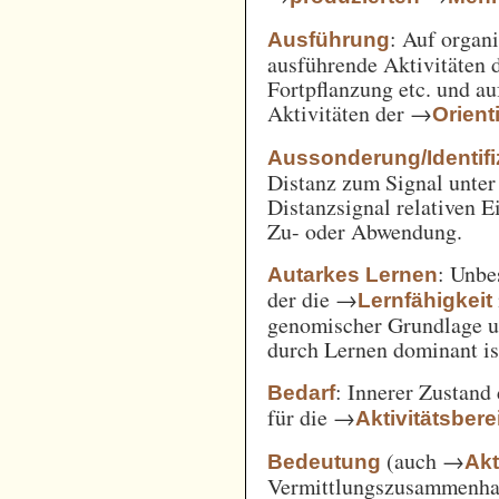
: Auf orga
Ausführung
ausführende Aktivitäten
Fortpflanzung etc. und a
Aktivitäten der →
Orient
Aussonderung/Identifi
Distanz zum Signal unter
Distanzsignal relativen 
Zu- oder Abwendung.
: Unbe
Autarkes Lernen
der die →
Lernfähigkeit
genomischer Grundlage u
durch Lernen dominant is
: Innerer Zustand
Bedarf
für die →
Aktivitätsbere
(auch →
Bedeutung
Akt
Vermittlungszusammenh