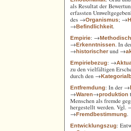
als Resultat der Bewertu
erfassten Umweltgegebe
des →
; →
Organismus
H
→
.
Befindlichkeit
: →
Empirie
Methodisc
→
. In d
Erkenntnissen
→
und →
historischer
ak
: →
Empiriebezug
Aktua
zu den vielfältigen Ersc
durch den →
Kategorial
: In der →
Entfremdung
→
→
t
Waren
produktion
Menschen als fremde gege
hergestellt werden. Vgl.
→
.
Fremdbestimmung
: Ent
Entwicklungszug