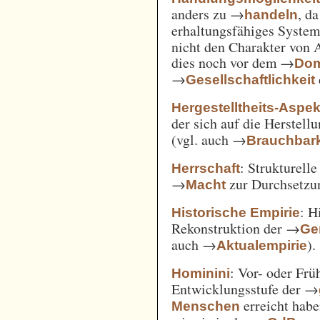
anders zu →
, d
handeln
erhaltungsfähiges System
nicht den Charakter von 
dies noch vor dem →
Dom
→
Gesellschaftlichkeit
Hergestelltheits-Aspek
der sich auf die Herstell
(vgl. auch →
Brauchbark
: Strukturell
Herrschaft
→
zur Durchsetzu
Macht
: H
Historische Empirie
Rekonstruktion der →
Ge
auch →
).
Aktualempirie
: Vor- oder Frü
Hominini
Entwicklungsstufe der →
erreicht habe
Menschen