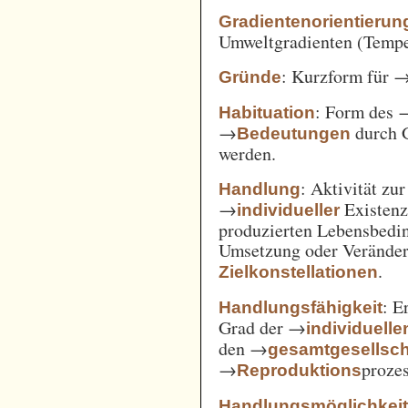
Gradientenorientierun
Umweltgradienten (Temper
: Kurzform für 
Gründe
: Form des 
Habituation
→
durch 
Bedeutungen
werden.
: Aktivität zu
Handlung
→
Existenz
individueller
produzierten Lebensbedin
Umsetzung oder Verände
.
Zielkonstellationen
: E
Handlungsfähigkeit
Grad der →
individuelle
den →
gesamtgesellsch
→
prozes
Reproduktions
Handlungsmöglichkei