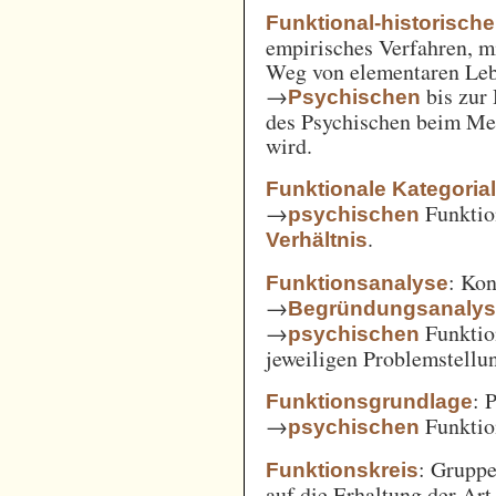
Funktional-historisch
empirisches Verfahren, m
Weg von elementaren Leb
→
bis zur
Psychischen
des Psychischen beim Men
wird.
Funktionale Kategoria
→
Funkti
psychischen
.
Verhältnis
: Kon
Funktionsanalyse
→
Begründungsanaly
→
Funktio
psychischen
jeweiligen Problemstellu
: 
Funktionsgrundlage
→
Funktio
psychischen
: Gruppe
Funktionskreis
auf die Erhaltung der Art