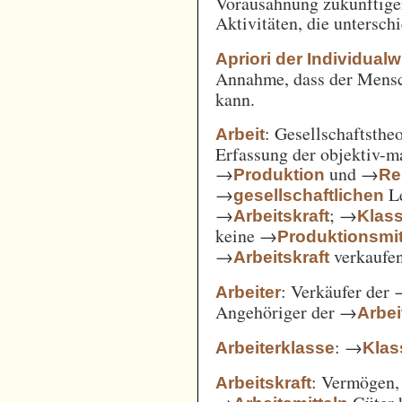
Vorausahnung zukünftiger
Aktivitäten, die untersc
Apriori der Individual
Annahme, dass der Mensc
kann.
: Gesellschaftsthe
Arbeit
Erfassung der objektiv-m
→
und →
Produktion
Re
→
Le
gesellschaftlichen
→
; →
Arbeitskraft
Klas
keine →
Produktionsmit
→
verkaufe
Arbeitskraft
: Verkäufer der
Arbeiter
Angehöriger der →
Arbei
: →
Arbeiterklasse
Klas
: Vermögen,
Arbeitskraft