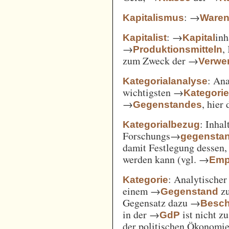
: →
Kapitalismus
Ware
: →
inh
Kapitalist
Kapital
→
,
Produktionsmitteln
zum Zweck der →
Verwe
: An
Kategorialanalyse
wichtigsten →
Kategori
→
, hier
Gegenstandes
: Inha
Kategorialbezug
Forschungs→
gegensta
damit Festlegung dessen
werden kann (vgl. →
Emp
: Analytischer
Kategorie
einem →
zu
Gegenstand
Gegensatz dazu →
Besch
in der →
ist nicht z
GdP
der politischen Ökonomi