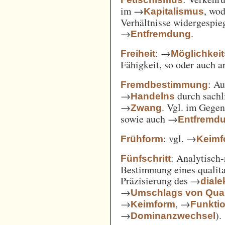
im →
, wod
Kapitalismus
Verhältnisse widergespie
→
.
Entfremdung
: →
Freiheit
Möglichkei
Fähigkeit, so oder auch 
: A
Fremdbestimmung
→
durch sachl
Handelns
→
. Vgl. im Gege
Zwang
sowie auch →
Entfremd
: vgl. →
Frühform
Keimf
: Analytisch-
Fünfschritt
Bestimmung eines qualita
Präzisierung des →
diale
→
Umschlags von Quant
→
, →
Keimform
Funkti
→
).
Dominanzwechsel