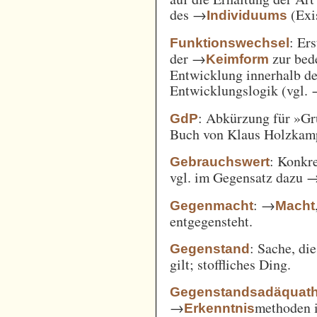
des →
(Exi
Individuums
: Er
Funktionswechsel
der →
zur bed
Keimform
Entwicklung innerhalb de
Entwicklungslogik (vgl.
: Abkürzung für »Gr
GdP
Buch von Klaus Holzkamp,
: Konkre
Gebrauchswert
vgl. im Gegensatz dazu 
: →
Gegenmacht
Macht
entgegensteht.
: Sache, di
Gegenstand
gilt; stoffliches Ding.
Gegenstandsadäquath
→
methoden i
Erkenntnis