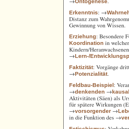
→
.
Ontogenese
: →
Erkenntnis
Wahrne
Distanz zum Wahrgenomm
Gewinnung von Wissen.
: Besondere 
Erziehung
in welcher
Koordination
Kindern/Heranwachsene
→
Lern-/Entwicklungs
: Vorgänge drit
Faktizität
→
.
Potenzialität
: Vera
Feldbau-Beispiel
→
→
denkenden
kausa
Aktivitäten (Säen) als U
für spätere Wirkungen (E
→
→
vorsorgender
Leb
in die Funktion des →
ve
: Verkehru
Fetischismus