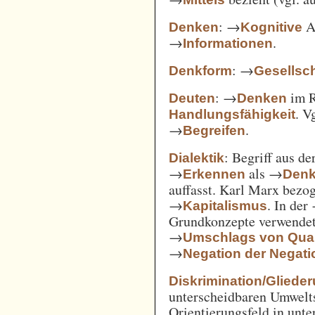
: →
Ak
Denken
Kognitive
→
.
Informationen
: →
Denkform
Gesellsch
: →
im 
Deuten
Denken
. V
Handlungsfähigkeit
→
.
Begreifen
: Begriff aus d
Dialektik
→
als →
Erkennen
Den
auffasst. Karl Marx bezo
→
. In der
Kapitalismus
Grundkonzepte verwendet
→
Umschlags von Quant
→
Negation der Negati
Diskrimination/Gliede
unterscheidbaren Umwelts
Orientierungsfeld in unte