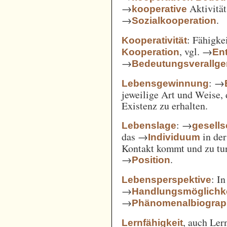
→
Aktivität
kooperative
→
.
Sozialkooperation
: Fähigke
Kooperativität
, vgl. →
Kooperation
En
→
Bedeutungsverallg
: →
Lebensgewinnung
jeweilige Art und Weise, 
Existenz zu erhalten.
: →
Lebenslage
gesells
das →
in der
Individuum
Kontakt kommt und zu tun 
→
.
Position
: I
Lebensperspektive
→
Handlungsmöglichk
→
Phänomenalbiograp
, auch Ler
Lernfähigkeit