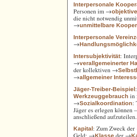
Interpersonale Kooper
Personen im →
objekti
die nicht notwendig unmi
→
unmittelbare Kooper
Interpersonale Verein
→
Handlungsmöglichke
: Inte
Intersubjektivität
→
verallgemeinerter H
der kollektiven →
Selbs
→
allgemeiner Interes
Jäger-Treiber-Beispiel
in 
Werkzeuggebrauch
→
:
Sozialkoordination
Jäger es erlegen können 
anschließend aufzuteilen.
: Zum Zweck der
Kapital
Geld; →
der →
Klasse
Ka