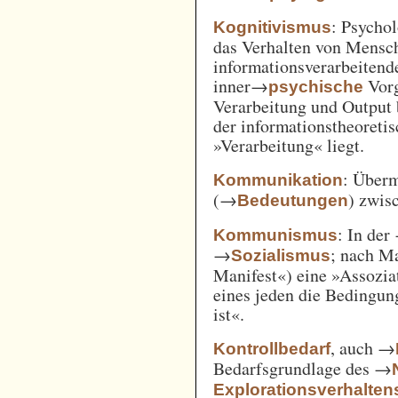
: Psycho
Kognitivismus
das Verhalten von Mensc
informationsverarbeitend
inner→
Vorg
psychische
Verarbeitung und Output 
der informationstheoreti
»Verarbeitung« liegt.
: Überm
Kommunikation
(→
) zwi
Bedeutungen
: In der
Kommunismus
→
; nach M
Sozialismus
Manifest«) eine »Assozia
eines jeden die Bedingung
ist«.
, auch →
Kontrollbedarf
Bedarfsgrundlage des →
Explorationsverhalten