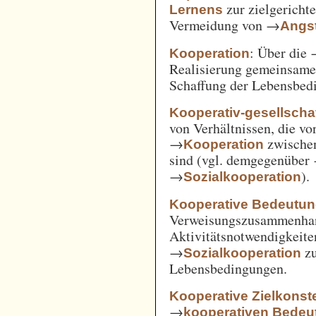
zur zielgerich
Lernens
Vermeidung von →
Angst
: Über die
Kooperation
Realisierung gemeinsam
Schaffung der Lebensbed
Kooperativ-gesellschaf
von Verhältnissen, die vo
→
zwische
Kooperation
sind (vgl. demgegenüber
→
).
Sozialkooperation
Kooperative Bedeutun
Verweisungszusammenha
Aktivitätsnotwendigkeite
→
z
Sozialkooperation
Lebensbedingungen.
Kooperative Zielkonste
→
kooperativen Bedeu