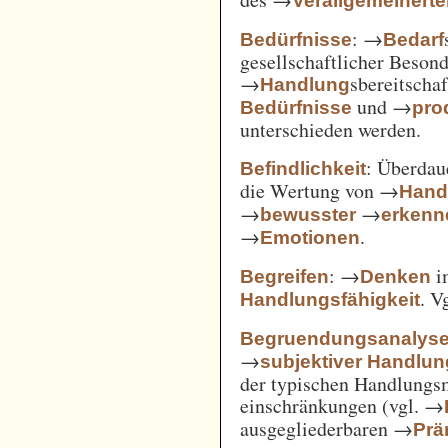
Verallgemeinert
: →
Bedürfnisse
Bedarf
gesellschaftlicher Beson
→
sbereitscha
Handlung
und →
Bedürfnisse
pro
unterschieden werden.
: Überda
Befindlichkeit
die Wertung von →
Hand
→
→
bewusster
erkenn
→
.
Emotionen
: →
i
Begreifen
Denken
. V
Handlungsfähigkeit
Begruendungsanalys
→
subjektiver Handlu
der typischen Handlungs
einschränkungen (vgl. →
ausgegliederbaren →
Prä