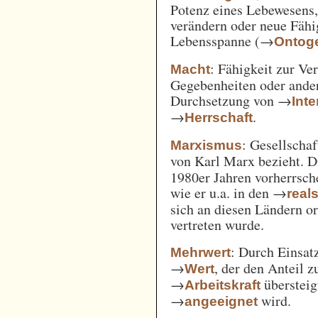
Potenz eines Lebewesens,
verändern oder neue Fähi
Lebensspanne (→
Ontog
: Fähigkeit zur Ve
Macht
Gegebenheiten oder ande
Durchsetzung von →
Int
→
.
Herrschaft
: Gesellschaf
Marxismus
von Karl Marx bezieht. 
1980er Jahren vorherrsch
wie er u.a. in den →
real
sich an diesen Ländern o
vertreten wurde.
: Durch Einsat
Mehrwert
→
, der den Anteil 
Wert
→
überstei
Arbeitskraft
→
wird.
angeeignet