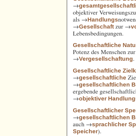
→
gesamtgesellschaftl
objektiver Verweisungs
als →
notwen
Handlungs
→
zur →
Gesellschaft
v
Lebensbedingungen.
Gesellschaftliche Nat
Potenz des Menschen zur 
→
.
Vergesellschaftung
Gesellschaftliche Ziel
→
Zie
gesellschaftliche
→
gesellschaftlichen 
ergebende gesellschaftli
→
objektiver Handlu
Gesellschaftlicher Spe
→
gesellschaftlichen 
auch →
sprachlicher Sp
).
Speicher