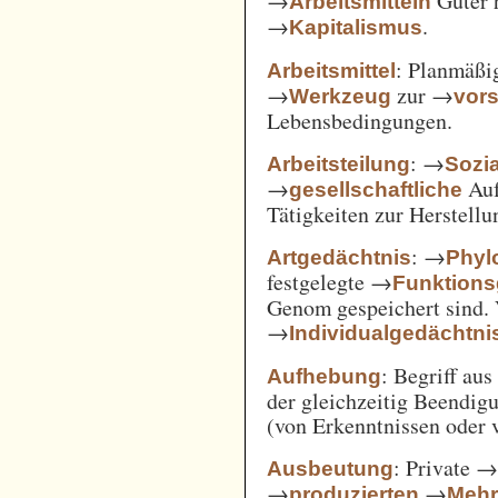
→
Güter 
Arbeitsmitteln
→
.
Kapitalismus
: Planmäßig
Arbeitsmittel
→
zur →
Werkzeug
vor
Lebensbedingungen.
: →
Arbeitsteilung
Sozi
→
Auf
gesellschaftliche
Tätigkeiten zur Herstell
: →
Artgedächtnis
Phyl
festgelegte →
Funktions
Genom gespeichert sind. 
→
Individualgedächtni
: Begriff au
Aufhebung
der gleichzeitig Beendi
(von Erkenntnissen oder 
: Private 
Ausbeutung
→
→
produzierten
Mehr