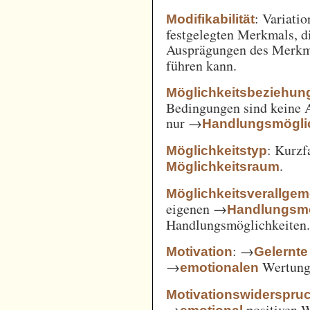
: Variatio
Modifikabilität
festgelegten Merkmals, d
Ausprägungen des Merkm
führen kann.
Möglichkeitsbeziehun
Bedingungen sind keine A
nur →
Handlungsmögli
: Kurz
Möglichkeitstyp
.
Möglichkeitsraum
Möglichkeitsverallge
eigenen →
Handlungsmö
Handlungsmöglichkeiten
: →
Motivation
Gelernte
→
Wertung 
emotionalen
Motivationswiderspru
→
positiven 