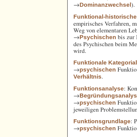
→
).
Dominanzwechsel
Funktional-historisch
empirisches Verfahren, m
Weg von elementaren Leb
→
bis zur
Psychischen
des Psychischen beim Men
wird.
Funktionale Kategoria
→
Funkti
psychischen
.
Verhältnis
: Kon
Funktionsanalyse
→
Begründungsanaly
→
Funktio
psychischen
jeweiligen Problemstellu
: 
Funktionsgrundlage
→
Funktio
psychischen