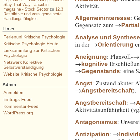
Aktivität.
Stay That Way - Jacobin
magazine - Stock Sector
zu
12.3
Restriktive und verallgemeinerte
: G
Allgemeininteresse
Handlungsfähigkeit
Gegensatz zum →
Partia
Links
Analyse und Synthes
Ferienuni Kritische Psychologie
in der →
er
Orientierung
Kritische Psychologie Heute
Linksammlung zur Kritischen
: Planvoll-→
Psychologie
Aneignung
→
Erschließun
Netzwerk Kollektive
kognitive
Selbstverständigung
→
; eine 
Gegenstands
Website Kritische Psychologie
: Zustand akuter A
Angst
Admin
→
).
Angstbereitschaft
Anmelden
Eintrags-Feed
: →
Angstbereitschaft
A
Kommentar-Feed
Aktivitätsunfähigkeit (vg
WordPress.org
: Unvere
Antagonismus
: →
Antizipation
Individ