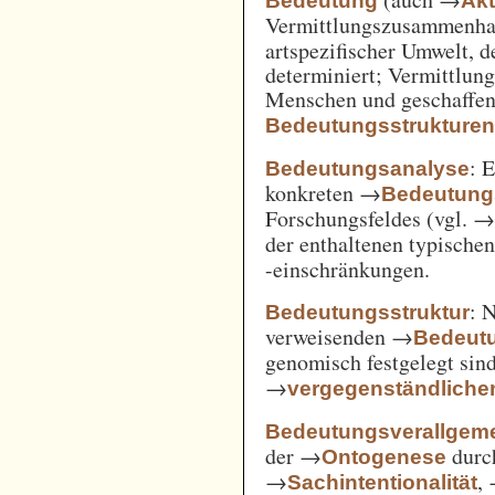
Bedeutung
Akt
Vermittlungszusammenh
artspezifischer Umwelt, d
determiniert; Vermittlu
Menschen und geschaffen
Bedeutungsstrukture
: 
Bedeutungsanalyse
konkreten →
Bedeutung
Forschungsfeldes (vgl. 
der enthaltenen typische
-einschränkungen.
: 
Bedeutungsstruktur
verweisenden →
Bedeut
genomisch festgelegt si
→
vergegenständliche
Bedeutungsverallgem
der →
durc
Ontogenese
→
,
Sachintentionalität