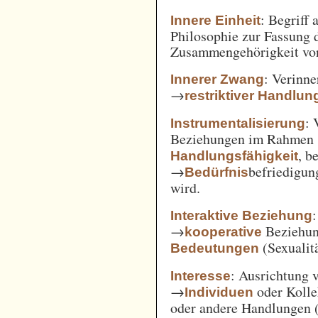
: Begriff
Innere Einheit
Philosophie zur Fassung d
Zusammengehörigkeit von
: Verinne
Innerer Zwang
→
restriktiver Handlun
: 
Instrumentalisierung
Beziehungen im Rahmen
, b
Handlungsfähigkeit
→
befriedigun
Bedürfnis
wird.
Interaktive Beziehung
→
Beziehun
kooperative
(Sexualitä
Bedeutungen
: Ausrichtung
Interesse
→
oder Kolle
Individuen
oder andere Handlungen 