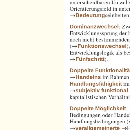
unterscheidbaren Umwelts
Orientierungsfeld in unte
→
seinheiten
Bedeutung
: Zw
Dominanzwechsel
Entwicklungssprung der be
noch nicht bestimmenden
(→
)
Funktionswechsel
Entwicklungslogik als be
→
).
Fünfschritt
Doppelte Funktionalitä
→
im Rahme
Handelns
im
Handlungsfähigkeit
→
subjektiv funktional
kapitalistischen Verhält
:
Doppelte Möglichkeit
Bedingungen oder Handel
Handlungsbedingungen (
→
→
verallgemeinerte