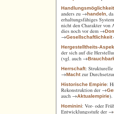
Handlungsmöglichkei
anders zu →
, d
handeln
erhaltungsfähiges System
nicht den Charakter von 
dies noch vor dem →
Dom
→
Gesellschaftlichkeit
Hergestelltheits-Aspek
der sich auf die Herstell
(vgl. auch →
Brauchbark
: Strukturell
Herrschaft
→
zur Durchsetzu
Macht
: H
Historische Empirie
Rekonstruktion der →
Ge
auch →
).
Aktualempirie
: Vor- oder Frü
Hominini
Entwicklungsstufe der →