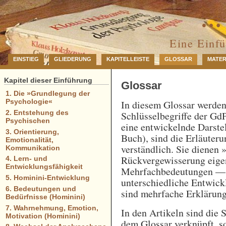
… 
Eine Einf
EINSTIEG
GLIEDERUNG
KAPITELLEISTE
GLOSSAR
MATER
Kapitel dieser Einführung
Glossar
1. Die »Grundlegung der
Psychologie«
In diesem Glossar werde
2. Entstehung des
Schlüsselbegriffe der GdP
Psychischen
eine entwickelnde Darstel
3. Orientierung,
Buch), sind die Erläuteru
Emotionalität,
verständlich. Sie dienen 
Kommunikation
Rückvergewisserung eigen
4. Lern- und
Entwicklungsfähigkeit
Mehrfachbedeutungen — e
5. Hominini-Entwicklung
unterschiedliche Entwick
6. Bedeutungen und
sind mehrfache Erklärung
Bedürfnisse (Hominini)
7. Wahrnehmung, Emotion,
In den Artikeln sind die 
Motivation (Hominini)
dem Glossar verknüpft, so