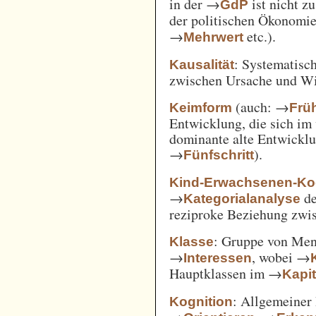
in der →
ist nicht z
GdP
der politischen Ökonomi
→
etc.).
Mehrwert
: Systematisc
Kausalität
zwischen Ursache und W
(auch: →
Keimform
Frü
Entwicklung, die sich im 
dominante alte Entwicklun
→
).
Fünfschritt
Kind-Erwachsenen-Koo
→
d
Kategorialanalyse
reziproke Beziehung zwi
: Gruppe von Me
Klasse
→
, wobei →
Interessen
Hauptklassen im →
Kapi
: Allgemeiner 
Kognition