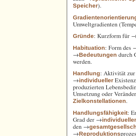
).
Speicher
Gradientenorientierun
Umweltgradienten (Temper
: Kurzform für 
Gründe
: Form des 
Habituation
→
durch 
Bedeutungen
werden.
: Aktivität zu
Handlung
→
Existenz
individueller
produzierten Lebensbedin
Umsetzung oder Verände
.
Zielkonstellationen
: E
Handlungsfähigkeit
Grad der →
individuelle
den →
gesamtgesellsch
→
prozes
Reproduktions