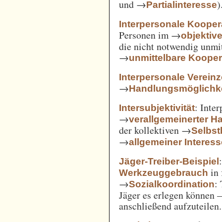
und →
)
Partialinteresse
Interpersonale Kooper
Personen im →
objekti
die nicht notwendig unmi
→
unmittelbare Kooper
Interpersonale Verein
→
Handlungsmöglichke
: Inte
Intersubjektivität
→
verallgemeinerter H
der kollektiven →
Selbs
→
allgemeiner Interes
Jäger-Treiber-Beispiel
in 
Werkzeuggebrauch
→
:
Sozialkoordination
Jäger es erlegen können 
anschließend aufzuteilen.