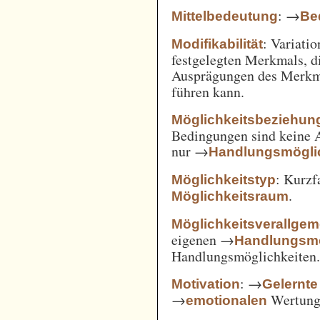
: →
Mittelbedeutung
Be
: Variatio
Modifikabilität
festgelegten Merkmals, d
Ausprägungen des Merkm
führen kann.
Möglichkeitsbeziehun
Bedingungen sind keine A
nur →
Handlungsmögli
: Kurz
Möglichkeitstyp
.
Möglichkeitsraum
Möglichkeitsverallge
eigenen →
Handlungsmö
Handlungsmöglichkeiten
: →
Motivation
Gelernte
→
Wertung 
emotionalen