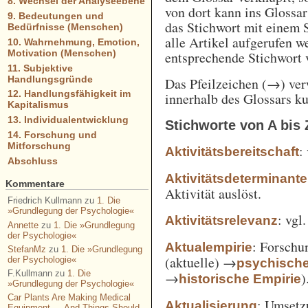
8. Wechsel der Analyseebene
von dort kann ins Glossa
9. Bedeutungen und
das Stichwort mit einem 
Bedürfnisse (Menschen)
alle Artikel aufgerufen w
10. Wahrnehmung, Emotion,
Motivation (Menschen)
entsprechende Stichwort
11. Subjektive
Handlungsgründe
Das Pfeilzeichen (→) verw
12. Handlungsfähigkeit im
innerhalb des Glossars k
Kapitalismus
13. Individualentwicklung
Stichworte von A bis 
14. Forschung und
Mitforschung
:
Aktivitätsbereitschaft
Abschluss
Aktivitätsdeterminante
Kommentare
Aktivität auslöst.
Friedrich Kullmann
zu
1. Die
»Grundlegung der Psychologie«
: vgl
Aktivitätsrelevanz
Annette
zu
1. Die »Grundlegung
der Psychologie«
: Forschu
Aktualempirie
StefanMz
zu
1. Die »Grundlegung
(aktuelle) →
der Psychologie«
psychisch
F.Kullmann
zu
1. Die
→
)
historische Empirie
»Grundlegung der Psychologie«
Car Plants Are Making Medical
: Umsetz
Aktualisierung
Equipment — And Things Should