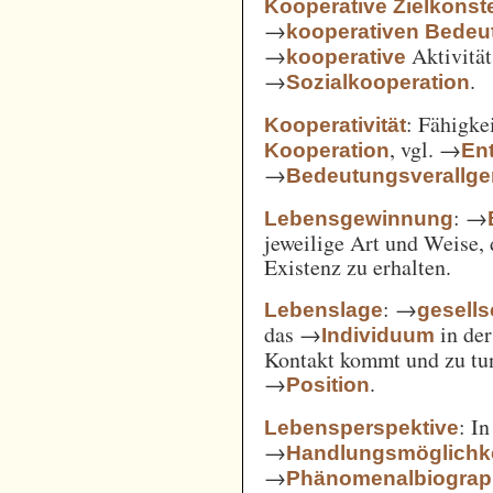
Kooperative Zielkonste
→
kooperativen Bedeu
→
Aktivität
kooperative
→
.
Sozialkooperation
: Fähigke
Kooperativität
, vgl. →
Kooperation
En
→
Bedeutungsverallg
: →
Lebensgewinnung
jeweilige Art und Weise, 
Existenz zu erhalten.
: →
Lebenslage
gesells
das →
in der
Individuum
Kontakt kommt und zu tun 
→
.
Position
: I
Lebensperspektive
→
Handlungsmöglichk
→
Phänomenalbiograp