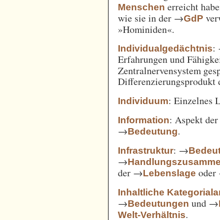
erreicht habe
Menschen
wie sie in der →
verw
GdP
»Hominiden«.
:
Individualgedächtnis
Erfahrungen und Fähigke
Zentralnervensystem gesp
Differenzierungsprodukt
: Einzelnes 
Individuum
: Aspekt de
Information
→
.
Bedeutung
: →
Infrastruktur
Bedeut
→
Handlungszusamm
der →
oder
Lebenslage
Inhaltliche Kategorial
→
und →
Bedeutungen
.
Welt-Verhältnis