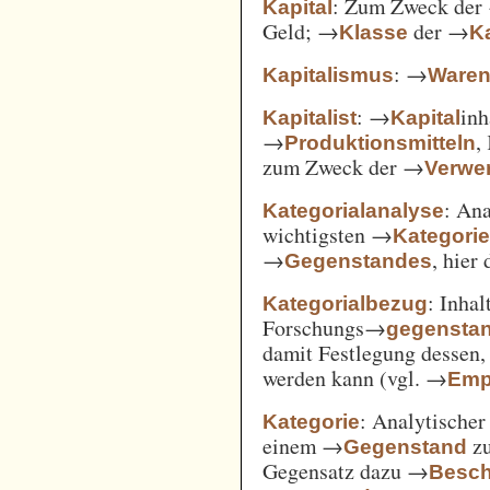
: Zum Zweck der
Kapital
Geld; →
der →
Klasse
Ka
: →
Kapitalismus
Ware
: →
inh
Kapitalist
Kapital
→
,
Produktionsmitteln
zum Zweck der →
Verwe
: An
Kategorialanalyse
wichtigsten →
Kategori
→
, hier
Gegenstandes
: Inha
Kategorialbezug
Forschungs→
gegensta
damit Festlegung dessen
werden kann (vgl. →
Emp
: Analytischer
Kategorie
einem →
zu
Gegenstand
Gegensatz dazu →
Besch