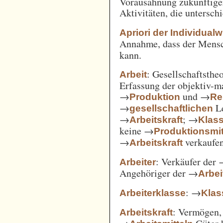
Vorausahnung zukünftiger
Aktivitäten, die untersc
Apriori der Individual
Annahme, dass der Mensc
kann.
: Gesellschaftsthe
Arbeit
Erfassung der objektiv-m
→
und →
Produktion
Re
→
Le
gesellschaftlichen
→
; →
Arbeitskraft
Klas
keine →
Produktionsmit
→
verkaufe
Arbeitskraft
: Verkäufer der
Arbeiter
Angehöriger der →
Arbei
: →
Arbeiterklasse
Klas
: Vermögen,
Arbeitskraft