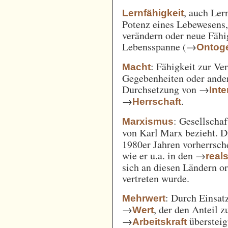
, auch Ler
Lernfähigkeit
Potenz eines Lebewesens,
verändern oder neue Fähi
Lebensspanne (→
Ontog
: Fähigkeit zur Ve
Macht
Gegebenheiten oder ande
Durchsetzung von →
Int
→
.
Herrschaft
: Gesellschaf
Marxismus
von Karl Marx bezieht. 
1980er Jahren vorherrsch
wie er u.a. in den →
real
sich an diesen Ländern o
vertreten wurde.
: Durch Einsat
Mehrwert
→
, der den Anteil 
Wert
→
überstei
Arbeitskraft