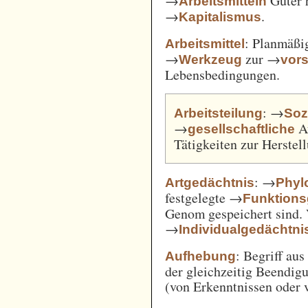
→
Güter 
Arbeitsmitteln
→
.
Kapitalismus
: Planmäßig
Arbeitsmittel
→
zur →
Werkzeug
vor
Lebensbedingungen.
: →
Arbeitsteilung
Soz
→
Au
gesellschaftliche
Tätigkeiten zur Herste
: →
Artgedächtnis
Phyl
festgelegte →
Funktions
Genom gespeichert sind. 
→
Individualgedächtni
: Begriff au
Aufhebung
der gleichzeitig Beendi
(von Erkenntnissen oder 