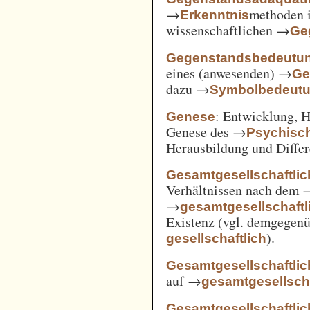
→
methoden i
Erkenntnis
wissenschaftlichen →
Ge
Gegenstandsbedeutu
eines (anwesenden) →
Ge
dazu →
Symbolbedeut
: Entwicklung, 
Genese
Genese des →
Psychisc
Herausbildung und Differ
Gesamtgesellschaftlic
Verhältnissen nach dem
→
gesamtgesellschaftli
Existenz (vgl. demgegen
).
gesellschaftlich
Gesamtgesellschaftlic
auf →
gesamtgesellscha
Gesamtgesellschaftlich