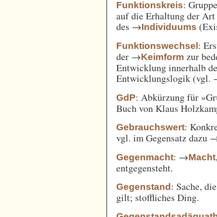
: Gruppe
Funktionskreis
auf die Erhaltung der Art
des →
(Exi
Individuums
: Er
Funktionswechsel
der →
zur bed
Keimform
Entwicklung innerhalb de
Entwicklungslogik (vgl.
: Abkürzung für »Gr
GdP
Buch von Klaus Holzkamp,
: Konkre
Gebrauchswert
vgl. im Gegensatz dazu 
: →
Gegenmacht
Macht
entgegensteht.
: Sache, di
Gegenstand
gilt; stoffliches Ding.
Gegenstandsadäquath