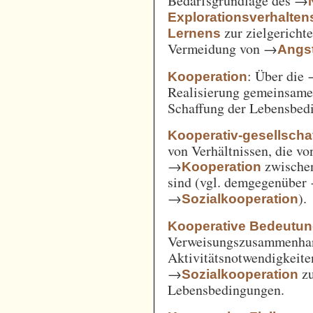
Bedarfsgrundlage des →
Explorationsverhalten
zur zielgerich
Lernens
Vermeidung von →
Angst
: Über die
Kooperation
Realisierung gemeinsam
Schaffung der Lebensbed
Kooperativ-gesellschaf
von Verhältnissen, die vo
→
zwische
Kooperation
sind (vgl. demgegenüber
→
).
Sozialkooperation
Kooperative Bedeutun
Verweisungszusammenha
Aktivitätsnotwendigkeite
→
z
Sozialkooperation
Lebensbedingungen.