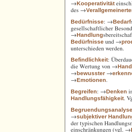
→
einsch
Kooperativität
des →
Verallgemeinert
: →
Bedürfnisse
Bedarf
gesellschaftlicher Beson
→
sbereitscha
Handlung
und →
Bedürfnisse
pro
unterschieden werden.
: Überda
Befindlichkeit
die Wertung von →
Hand
→
→
bewusster
erkenn
→
.
Emotionen
: →
i
Begreifen
Denken
. V
Handlungsfähigkeit
Begruendungsanalys
→
subjektiver Handlu
der typischen Handlungs
einschränkungen (vgl. →