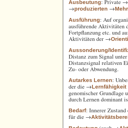
: Private 
Ausbeutung
→
→
produzierten
Mehr
: Auf orga
Ausführung
ausführende Aktivitäten
Fortpflanzung etc. und a
Aktivitäten der →
Orient
Aussonderung/Identifi
Distanz zum Signal unter
Distanzsignal relativen 
Zu- oder Abwendung.
: Unbe
Autarkes Lernen
der die →
Lernfähigkeit
genomischer Grundlage u
durch Lernen dominant is
: Innerer Zustand
Bedarf
für die →
Aktivitätsbere
(auch →