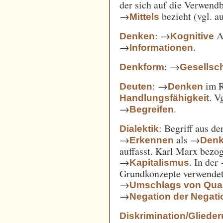
der sich auf die Verwend
→
bezieht (vgl. 
Mittels
: →
Ak
Denken
Kognitive
→
.
Informationen
: →
Denkform
Gesellsch
: →
im 
Deuten
Denken
. V
Handlungsfähigkeit
→
.
Begreifen
: Begriff aus d
Dialektik
→
als →
Erkennen
Den
auffasst. Karl Marx bezo
→
. In der
Kapitalismus
Grundkonzepte verwendet
→
Umschlags von Quant
→
Negation der Negati
Diskrimination/Gliede