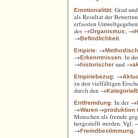
: Grad un
Emotionalität
als Resultat der Bewertu
erfassten Umweltgegebe
des →
; →
Organismus
H
→
.
Befindlichkeit
: →
Empirie
Methodisc
→
. In d
Erkenntnissen
→
und →
historischer
ak
: →
Empiriebezug
Aktua
zu den vielfältigen Ersc
durch den →
Kategorial
: In der →
Entfremdung
→
→
t
Waren
produktion
Menschen als fremde gege
hergestellt werden. Vgl.
→
.
Fremdbestimmung