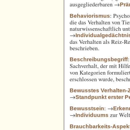
ausgegliederbaren →
Prä
: Psycho
Behaviorismus
die das Verhalten von Ti
naturwissenschaftlich unt
→
Individualgedächtni
das Verhalten als Reiz-
beschrieben.
:
Beschreibungsbegriff
Sachverhalt, der mit Hil
von Kategorien formulie
erschlossen wurde, besch
Bewusstes Verhalten-
→
Standpunkt erster P
: →
Bewusstsein
Erken
→
zur Welt 
Individuums
Brauchbarkeits-Aspek