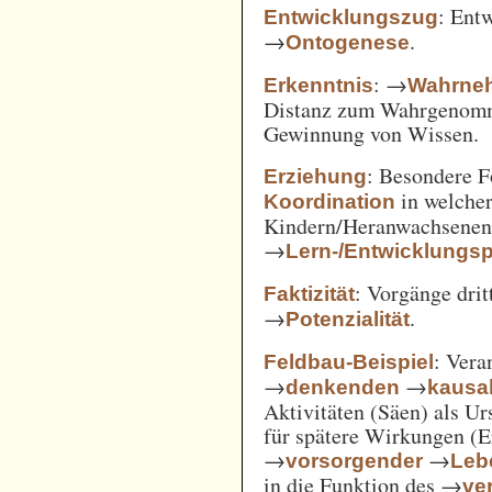
: Ent
Entwicklungszug
→
.
Ontogenese
: →
Erkenntnis
Wahrne
Distanz zum Wahrgenomm
Gewinnung von Wissen.
: Besondere 
Erziehung
in welcher
Koordination
Kindern/Heranwachsene
→
Lern-/Entwicklungs
: Vorgänge drit
Faktizität
→
.
Potenzialität
: Vera
Feldbau-Beispiel
→
→
denkenden
kausa
Aktivitäten (Säen) als U
für spätere Wirkungen (E
→
→
vorsorgender
Leb
in die Funktion des →
ve