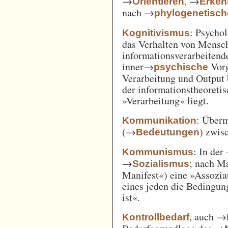
→
, →
Orientieren
Erken
nach →
phylogenetisc
: Psycho
Kognitivismus
das Verhalten von Mensc
informationsverarbeitend
inner→
Vorg
psychische
Verarbeitung und Output 
der informationstheoreti
»Verarbeitung« liegt.
: Überm
Kommunikation
(→
) zwi
Bedeutungen
: In der
Kommunismus
→
; nach M
Sozialismus
Manifest«) eine »Assozia
eines jeden die Bedingung
ist«.
, auch →
Kontrollbedarf