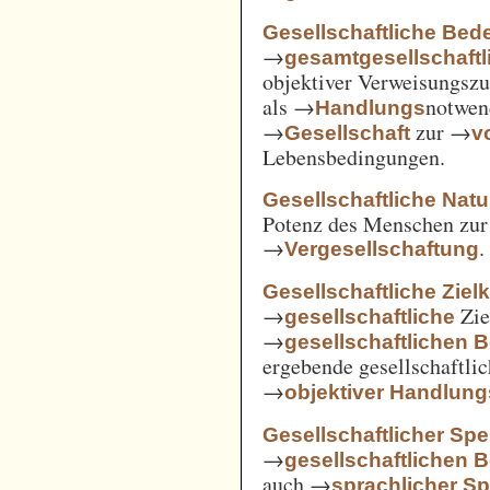
Gesellschaftliche Bed
→
gesamtgesellschaftl
objektiver Verweisungs
als →
notwen
Handlungs
→
zur →
Gesellschaft
v
Lebensbedingungen.
Gesellschaftliche Nat
Potenz des Menschen zur 
→
.
Vergesellschaftung
Gesellschaftliche Ziel
→
Zie
gesellschaftliche
→
gesellschaftlichen 
ergebende gesellschaftli
→
objektiver Handlu
Gesellschaftlicher Spe
→
gesellschaftlichen 
auch →
sprachlicher Sp