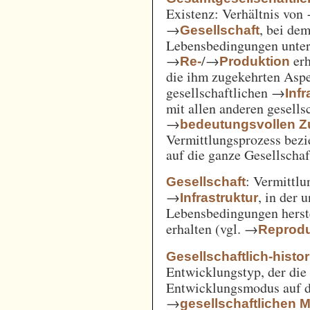
Existenz: Verhältnis von
→
, bei de
Gesellschaft
Lebensbedingungen unter 
→
/→
erh
Re-
Produktion
die ihm zugekehrten Aspe
gesellschaftlichen →
Inf
mit allen anderen gesell
→
bedeutungsvollen
Vermittlungsprozess bezi
auf die ganze Gesellschaf
: Vermittl
Gesellschaft
→
, in der 
Infrastruktur
Lebensbedingungen herst
erhalten (vgl. →
Reprodu
Gesellschaftlich-histo
Entwicklungstyp, der die
Entwicklungsmodus auf d
→
gesellschaftlichen