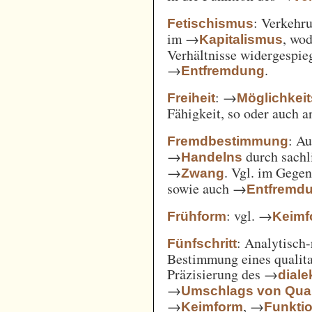
: Verkehru
Fetischismus
im →
, wod
Kapitalismus
Verhältnisse widergespie
→
.
Entfremdung
: →
Freiheit
Möglichkei
Fähigkeit, so oder auch 
: A
Fremdbestimmung
→
durch sachl
Handelns
→
. Vgl. im Gege
Zwang
sowie auch →
Entfremd
: vgl. →
Frühform
Keimf
: Analytisch-
Fünfschritt
Bestimmung eines qualita
Präzisierung des →
diale
→
Umschlags von Quant
→
, →
Keimform
Funkti