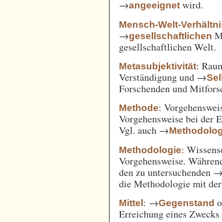
→
wird.
angeeignet
Mensch-Welt-Verhältni
→
Me
gesellschaftlichen
gesellschaftlichen Welt.
: Ra
Metasubjektivität
Verständigung und →
Sel
Forschenden und Mitfors
: Vorgehenswei
Methode
Vorgehensweise bei der 
Vgl. auch →
Methodolog
: Wissens
Methodologie
Vorgehensweise. Während
den zu untersuchenden 
die Methodologie mit de
: →
o
Mittel
Gegenstand
Erreichung eines Zwecks 