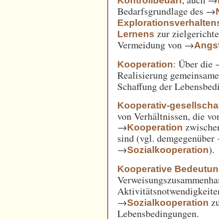
Kontrollbedarf
Bedarfsgrundlage des →
Explorationsverhalten
zur zielgerich
Lernens
Vermeidung von →
Angst
: Über die
Kooperation
Realisierung gemeinsam
Schaffung der Lebensbed
Kooperativ-gesellschaf
von Verhältnissen, die vo
→
zwische
Kooperation
sind (vgl. demgegenüber
→
).
Sozialkooperation
Kooperative Bedeutun
Verweisungszusammenha
Aktivitätsnotwendigkeite
→
z
Sozialkooperation
Lebensbedingungen.