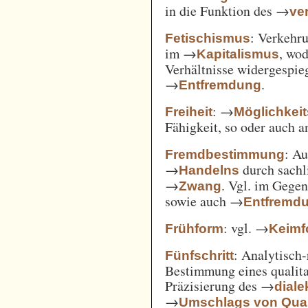
in die Funktion des →
ve
: Verkehru
Fetischismus
im →
, wod
Kapitalismus
Verhältnisse widergespie
→
.
Entfremdung
: →
Freiheit
Möglichkei
Fähigkeit, so oder auch 
: A
Fremdbestimmung
→
durch sachl
Handelns
→
. Vgl. im Gege
Zwang
sowie auch →
Entfremd
: vgl. →
Frühform
Keimf
: Analytisch-
Fünfschritt
Bestimmung eines qualita
Präzisierung des →
diale
→
Umschlags von Quant