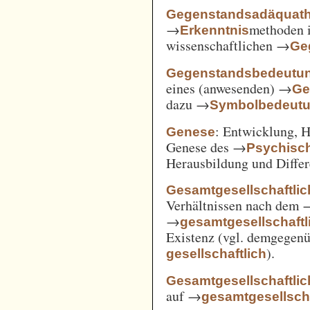
Gegenstandsadäquath
→
methoden i
Erkenntnis
wissenschaftlichen →
Ge
Gegenstandsbedeutu
eines (anwesenden) →
Ge
dazu →
Symbolbedeut
: Entwicklung, 
Genese
Genese des →
Psychisc
Herausbildung und Differ
Gesamtgesellschaftlic
Verhältnissen nach dem
→
gesamtgesellschaftli
Existenz (vgl. demgegen
).
gesellschaftlich
Gesamtgesellschaftlic
auf →
gesamtgesellscha