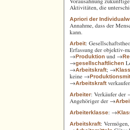
Vorausahnung zukünftiger
Aktivitäten, die untersc
Apriori der Individual
Annahme, dass der Mensc
kann.
: Gesellschaftsthe
Arbeit
Erfassung der objektiv-m
→
und →
Produktion
Re
→
Le
gesellschaftlichen
→
; →
Arbeitskraft
Klas
keine →
Produktionsmit
→
verkaufe
Arbeitskraft
: Verkäufer der
Arbeiter
Angehöriger der →
Arbei
: →
Arbeiterklasse
Klas
: Vermögen,
Arbeitskraft