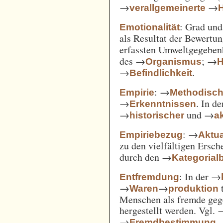
→
→
verallgemeinerte
: Grad un
Emotionalität
als Resultat der Bewertu
erfassten Umweltgegebe
des →
; →
Organismus
H
→
.
Befindlichkeit
: →
Empirie
Methodisc
→
. In d
Erkenntnissen
→
und →
historischer
ak
: →
Empiriebezug
Aktua
zu den vielfältigen Ersc
durch den →
Kategorial
: In der →
Entfremdung
→
→
t
Waren
produktion
Menschen als fremde gege
hergestellt werden. Vgl.
→
.
Fremdbestimmung