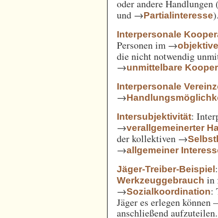
oder andere Handlungen 
und →
)
Partialinteresse
Interpersonale Kooper
Personen im →
objekti
die nicht notwendig unmi
→
unmittelbare Kooper
Interpersonale Verein
→
Handlungsmöglichke
: Inte
Intersubjektivität
→
verallgemeinerter H
der kollektiven →
Selbs
→
allgemeiner Interes
Jäger-Treiber-Beispiel
in 
Werkzeuggebrauch
→
:
Sozialkoordination
Jäger es erlegen können 
anschließend aufzuteilen.