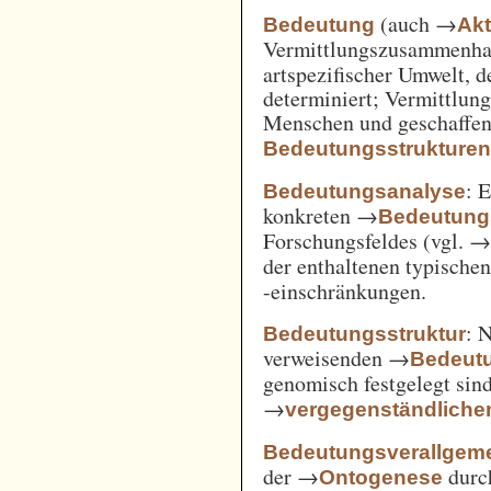
(auch →
Bedeutung
Akt
Vermittlungszusammenh
artspezifischer Umwelt, d
determiniert; Vermittlu
Menschen und geschaffen
Bedeutungsstrukture
: 
Bedeutungsanalyse
konkreten →
Bedeutung
Forschungsfeldes (vgl. 
der enthaltenen typische
-einschränkungen.
: 
Bedeutungsstruktur
verweisenden →
Bedeut
genomisch festgelegt si
→
vergegenständliche
Bedeutungsverallgem
der →
durc
Ontogenese