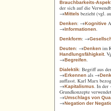
Brauchbarkeits-Aspek
der sich auf die Verwend
→
bezieht (vgl. 
Mittels
: →
Ak
Denken
Kognitive
→
.
Informationen
: →
Denkform
Gesellsch
: →
im 
Deuten
Denken
. V
Handlungsfähigkeit
→
.
Begreifen
: Begriff aus d
Dialektik
→
als →
Erkennen
Den
auffasst. Karl Marx bezo
→
. In der
Kapitalismus
Grundkonzepte verwendet
→
Umschlags von Quant
→
Negation der Negati