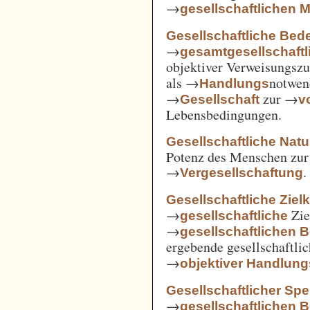
→
gesellschaftlichen
Gesellschaftliche Bed
→
gesamtgesellschaftl
objektiver Verweisungs
als →
notwen
Handlungs
→
zur →
Gesellschaft
v
Lebensbedingungen.
Gesellschaftliche Nat
Potenz des Menschen zur 
→
.
Vergesellschaftung
Gesellschaftliche Ziel
→
Zie
gesellschaftliche
→
gesellschaftlichen 
ergebende gesellschaftli
→
objektiver Handlu
Gesellschaftlicher Spe
→
gesellschaftlichen 