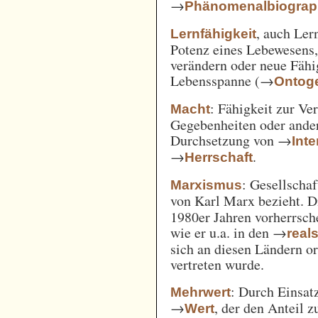
→
Phänomenalbiograp
, auch Ler
Lernfähigkeit
Potenz eines Lebewesens,
verändern oder neue Fähi
Lebensspanne (→
Ontog
: Fähigkeit zur Ve
Macht
Gegebenheiten oder ande
Durchsetzung von →
Int
→
.
Herrschaft
: Gesellschaf
Marxismus
von Karl Marx bezieht. 
1980er Jahren vorherrsch
wie er u.a. in den →
real
sich an diesen Ländern o
vertreten wurde.
: Durch Einsat
Mehrwert
→
, der den Anteil 
Wert