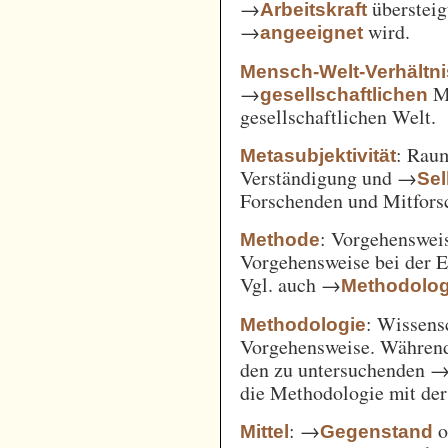
→
überstei
Arbeitskraft
→
wird.
angeeignet
Mensch-Welt-Verhältni
→
Me
gesellschaftlichen
gesellschaftlichen Welt.
: Ra
Metasubjektivität
Verständigung und →
Sel
Forschenden und Mitfors
: Vorgehenswei
Methode
Vorgehensweise bei der 
Vgl. auch →
Methodolog
: Wissens
Methodologie
Vorgehensweise. Während
den zu untersuchenden 
die Methodologie mit de
: →
o
Mittel
Gegenstand