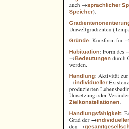
auch →
sprachlicher Sp
).
Speicher
Gradientenorientierun
Umweltgradienten (Temper
: Kurzform für 
Gründe
: Form des 
Habituation
→
durch 
Bedeutungen
werden.
: Aktivität zu
Handlung
→
Existenz
individueller
produzierten Lebensbedin
Umsetzung oder Verände
.
Zielkonstellationen
: E
Handlungsfähigkeit
Grad der →
individuelle
den →
gesamtgesellsch