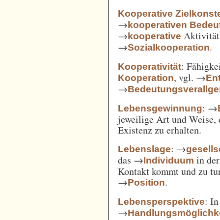
Kooperative Zielkonste
→
kooperativen Bedeu
→
Aktivität
kooperative
→
.
Sozialkooperation
: Fähigke
Kooperativität
, vgl. →
Kooperation
En
→
Bedeutungsverallg
: →
Lebensgewinnung
jeweilige Art und Weise, 
Existenz zu erhalten.
: →
Lebenslage
gesells
das →
in der
Individuum
Kontakt kommt und zu tun 
→
.
Position
: I
Lebensperspektive
→
Handlungsmöglichk