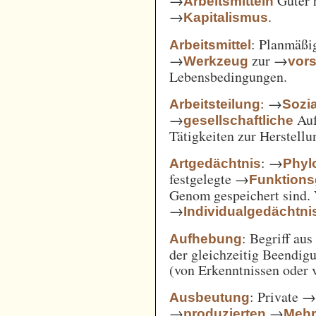
→
Güter 
Arbeitsmitteln
→
.
Kapitalismus
: Planmäßig
Arbeitsmittel
→
zur →
Werkzeug
vor
Lebensbedingungen.
: →
Arbeitsteilung
Sozi
→
Auf
gesellschaftliche
Tätigkeiten zur Herstell
: →
Artgedächtnis
Phyl
festgelegte →
Funktions
Genom gespeichert sind. 
→
Individualgedächtni
: Begriff au
Aufhebung
der gleichzeitig Beendi
(von Erkenntnissen oder 
: Private 
Ausbeutung
→
→
produzierten
Mehr