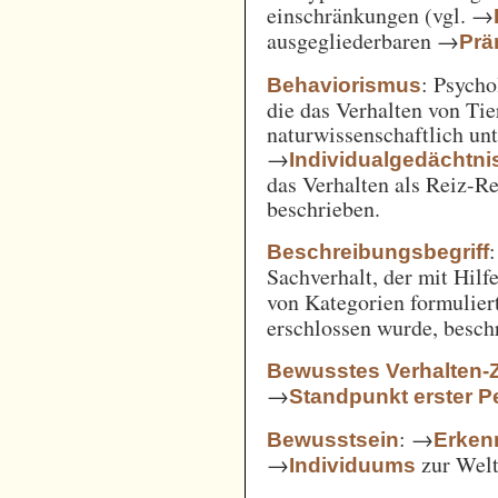
einschränkungen (vgl. →
ausgegliederbaren →
Prä
: Psycho
Behaviorismus
die das Verhalten von Ti
naturwissenschaftlich unt
→
Individualgedächtni
das Verhalten als Reiz-
beschrieben.
:
Beschreibungsbegriff
Sachverhalt, der mit Hil
von Kategorien formulie
erschlossen wurde, besch
Bewusstes Verhalten-
→
Standpunkt erster P
: →
Bewusstsein
Erken
→
zur Welt 
Individuums