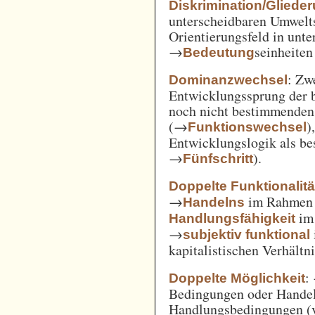
Diskrimination/Gliede
unterscheidbaren Umwelts
Orientierungsfeld in unte
→
seinheiten
Bedeutung
: Zw
Dominanzwechsel
Entwicklungssprung der be
noch nicht bestimmenden
(→
)
Funktionswechsel
Entwicklungslogik als be
→
).
Fünfschritt
Doppelte Funktionalitä
→
im Rahme
Handelns
im
Handlungsfähigkeit
→
subjektiv funktional
kapitalistischen Verhält
:
Doppelte Möglichkeit
Bedingungen oder Handel
Handlungsbedingungen (