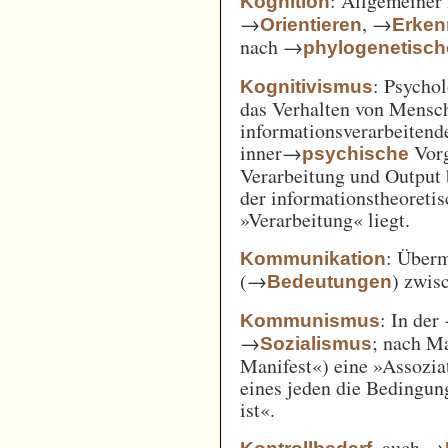
: Allgemeiner 
Kognition
→
, →
Orientieren
Erken
nach →
phylogenetisc
: Psycho
Kognitivismus
das Verhalten von Mensc
informationsverarbeitend
inner→
Vorg
psychische
Verarbeitung und Output 
der informationstheoreti
»Verarbeitung« liegt.
: Überm
Kommunikation
(→
) zwi
Bedeutungen
: In der
Kommunismus
→
; nach M
Sozialismus
Manifest«) eine »Assozia
eines jeden die Bedingung
ist«.
, auch →