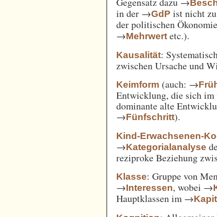
Gegensatz dazu →
Besch
in der →
ist nicht z
GdP
der politischen Ökonomi
→
etc.).
Mehrwert
: Systematisc
Kausalität
zwischen Ursache und W
(auch: →
Keimform
Frü
Entwicklung, die sich im 
dominante alte Entwicklun
→
).
Fünfschritt
Kind-Erwachsenen-Koo
→
d
Kategorialanalyse
reziproke Beziehung zwi
: Gruppe von Me
Klasse
→
, wobei →
Interessen
Hauptklassen im →
Kapi