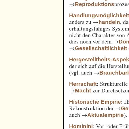
→
prozes
Reproduktions
Handlungsmöglichkei
anders zu →
, d
handeln
erhaltungsfähiges System
nicht den Charakter von 
dies noch vor dem →
Dom
→
Gesellschaftlichkeit
Hergestelltheits-Aspek
der sich auf die Herstell
(vgl. auch →
Brauchbark
: Strukturell
Herrschaft
→
zur Durchsetzu
Macht
: H
Historische Empirie
Rekonstruktion der →
Ge
auch →
).
Aktualempirie
: Vor- oder Frü
Hominini