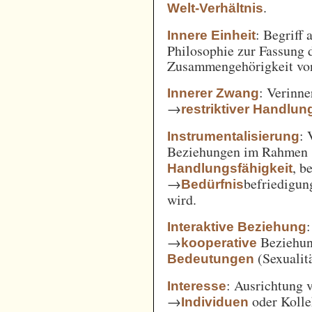
.
Welt-Verhältnis
: Begriff
Innere Einheit
Philosophie zur Fassung d
Zusammengehörigkeit von
: Verinne
Innerer Zwang
→
restriktiver Handlun
: 
Instrumentalisierung
Beziehungen im Rahmen
, b
Handlungsfähigkeit
→
befriedigun
Bedürfnis
wird.
Interaktive Beziehung
→
Beziehun
kooperative
(Sexualitä
Bedeutungen
: Ausrichtung
Interesse
→
oder Kolle
Individuen