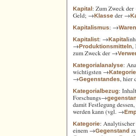
: Zum Zweck der
Kapital
Geld; →
der →
Klasse
Ka
: →
Kapitalismus
Ware
: →
inh
Kapitalist
Kapital
→
,
Produktionsmitteln
zum Zweck der →
Verwe
: An
Kategorialanalyse
wichtigsten →
Kategori
→
, hier
Gegenstandes
: Inha
Kategorialbezug
Forschungs→
gegensta
damit Festlegung dessen
werden kann (vgl. →
Emp
: Analytischer
Kategorie
einem →
zu
Gegenstand