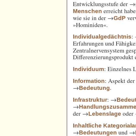
Entwicklungsstufe der →
erreicht habe
Menschen
wie sie in der →
verw
GdP
»Hominiden«.
:
Individualgedächtnis
Erfahrungen und Fähigke
Zentralnervensystem gesp
Differenzierungsprodukt
: Einzelnes 
Individuum
: Aspekt de
Information
→
.
Bedeutung
: →
Infrastruktur
Bedeut
→
Handlungszusamm
der →
oder
Lebenslage
Inhaltliche Kategorial
→
und →
Bedeutungen