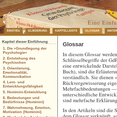
… 
Eine Einf
EINSTIEG
GLIEDERUNG
KAPITELLEISTE
GLOSSAR
MATER
Kapitel dieser Einführung
Glossar
1. Die »Grundlegung der
Psychologie«
In diesem Glossar werde
2. Entstehung des
Schlüsselbegriffe der GdP
Psychischen
eine entwickelnde Darstel
3. Orientierung,
Buch), sind die Erläuteru
Emotionalität,
verständlich. Sie dienen 
Kommunikation
Rückvergewisserung eigen
4. Lern- und
Entwicklungsfähigkeit
Mehrfachbedeutungen — e
5. Hominini-Entwicklung
unterschiedliche Entwick
6. Bedeutungen und
sind mehrfache Erklärung
Bedürfnisse (Hominini)
7. Wahrnehmung, Emotion,
In den Artikeln sind die 
Motivation (Hominini)
dem Glossar verknüpft, so