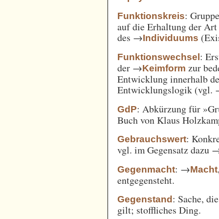
: Gruppe
Funktionskreis
auf die Erhaltung der Art
des →
(Exi
Individuums
: Er
Funktionswechsel
der →
zur bed
Keimform
Entwicklung innerhalb de
Entwicklungslogik (vgl.
: Abkürzung für »Gr
GdP
Buch von Klaus Holzkamp,
: Konkre
Gebrauchswert
vgl. im Gegensatz dazu 
: →
Gegenmacht
Macht
entgegensteht.
: Sache, di
Gegenstand
gilt; stoffliches Ding.