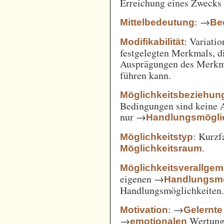
Erreichung eines Zwecks 
: →
Mittelbedeutung
Be
: Variatio
Modifikabilität
festgelegten Merkmals, d
Ausprägungen des Merkm
führen kann.
Möglichkeitsbeziehun
Bedingungen sind keine A
nur →
Handlungsmögli
: Kurz
Möglichkeitstyp
.
Möglichkeitsraum
Möglichkeitsverallge
eigenen →
Handlungsmö
Handlungsmöglichkeiten
: →
Motivation
Gelernte
→
Wertung 
emotionalen