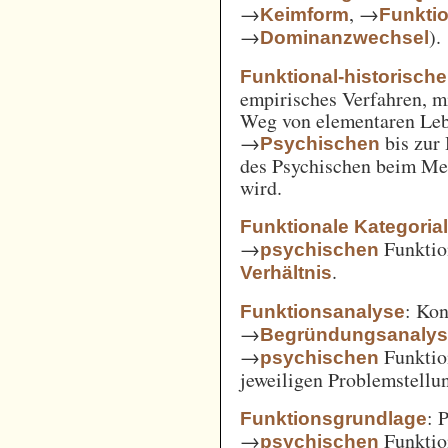
→
, →
Keimform
Funkti
→
).
Dominanzwechsel
Funktional-historisch
empirisches Verfahren, m
Weg von elementaren Leb
→
bis zur
Psychischen
des Psychischen beim Men
wird.
Funktionale Kategoria
→
Funkti
psychischen
.
Verhältnis
: Kon
Funktionsanalyse
→
Begründungsanaly
→
Funktio
psychischen
jeweiligen Problemstellu
: 
Funktionsgrundlage
→
Funktio
psychischen