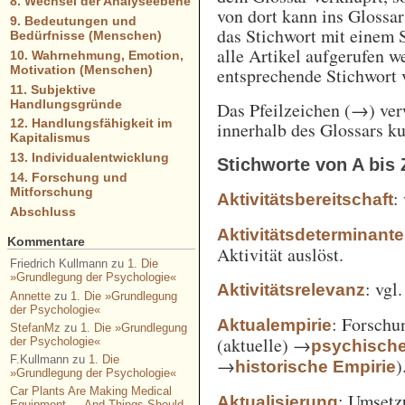
8. Wechsel der Analyseebene
von dort kann ins Glossa
9. Bedeutungen und
das Stichwort mit einem 
Bedürfnisse (Menschen)
alle Artikel aufgerufen w
10. Wahrnehmung, Emotion,
Motivation (Menschen)
entsprechende Stichwort
11. Subjektive
Handlungsgründe
Das Pfeilzeichen (→) verw
12. Handlungsfähigkeit im
innerhalb des Glossars k
Kapitalismus
13. Individualentwicklung
Stichworte von A bis 
14. Forschung und
Mitforschung
:
Aktivitätsbereitschaft
Abschluss
Aktivitätsdeterminante
Kommentare
Aktivität auslöst.
Friedrich Kullmann
zu
1. Die
»Grundlegung der Psychologie«
: vgl
Aktivitätsrelevanz
Annette
zu
1. Die »Grundlegung
der Psychologie«
: Forschu
Aktualempirie
StefanMz
zu
1. Die »Grundlegung
(aktuelle) →
der Psychologie«
psychisch
F.Kullmann
zu
1. Die
→
)
historische Empirie
»Grundlegung der Psychologie«
Car Plants Are Making Medical
: Umsetz
Aktualisierung
Equipment — And Things Should