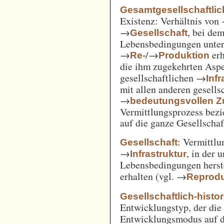
Gesamtgesellschaftlich
Existenz: Verhältnis von
→
, bei de
Gesellschaft
Lebensbedingungen unter 
→
/→
erh
Re-
Produktion
die ihm zugekehrten Aspe
gesellschaftlichen →
Inf
mit allen anderen gesell
→
bedeutungsvollen
Vermittlungsprozess bezi
auf die ganze Gesellschaf
: Vermittl
Gesellschaft
→
, in der 
Infrastruktur
Lebensbedingungen herst
erhalten (vgl. →
Reprodu
Gesellschaftlich-histo
Entwicklungstyp, der die
Entwicklungsmodus auf d