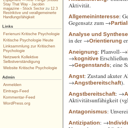
Aktivität.
Stay That Way - Jacobin
magazine - Stock Sector
zu
12.3
Restriktive und verallgemeinerte
: G
Allgemeininteresse
Handlungsfähigkeit
Gegensatz zum →
Partia
Links
Analyse und Synthes
Ferienuni Kritische Psychologie
in der →
er
Orientierung
Kritische Psychologie Heute
Linksammlung zur Kritischen
: Planvoll-→
Psychologie
Aneignung
→
Erschließun
Netzwerk Kollektive
kognitive
Selbstverständigung
→
; eine 
Gegenstands
Website Kritische Psychologie
: Zustand akuter A
Angst
Admin
→
).
Angstbereitschaft
Anmelden
Eintrags-Feed
: →
Angstbereitschaft
A
Kommentar-Feed
Aktivitätsunfähigkeit (vg
WordPress.org
: Unvere
Antagonismus
: →
Antizipation
Individ