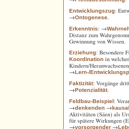
: Ent
Entwicklungszug
→
.
Ontogenese
: →
Erkenntnis
Wahrne
Distanz zum Wahrgenomm
Gewinnung von Wissen.
: Besondere 
Erziehung
in welcher
Koordination
Kindern/Heranwachsene
→
Lern-/Entwicklungs
: Vorgänge drit
Faktizität
→
.
Potenzialität
: Vera
Feldbau-Beispiel
→
→
denkenden
kausa
Aktivitäten (Säen) als U
für spätere Wirkungen (E
→
→
vorsorgender
Leb