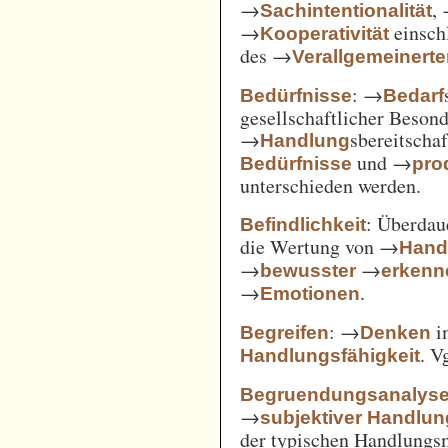
→
,
Sachintentionalität
→
einsch
Kooperativität
des →
Verallgemeinert
: →
Bedürfnisse
Bedarf
gesellschaftlicher Beson
→
sbereitscha
Handlung
und →
Bedürfnisse
pro
unterschieden werden.
: Überda
Befindlichkeit
die Wertung von →
Hand
→
→
bewusster
erkenn
→
.
Emotionen
: →
i
Begreifen
Denken
. V
Handlungsfähigkeit
Begruendungsanalys
→
subjektiver Handlu
der typischen Handlungs