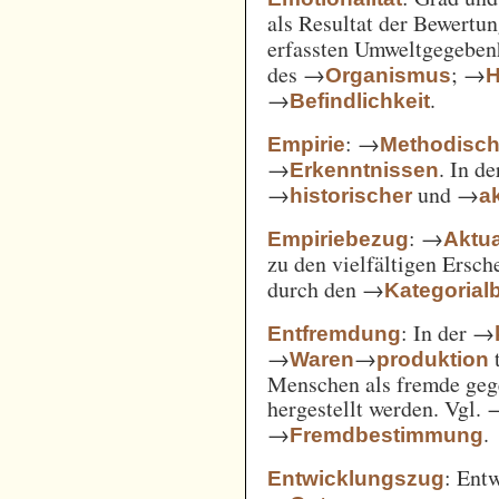
als Resultat der Bewertu
erfassten Umweltgegebe
des →
; →
Organismus
H
→
.
Befindlichkeit
: →
Empirie
Methodisc
→
. In d
Erkenntnissen
→
und →
historischer
ak
: →
Empiriebezug
Aktua
zu den vielfältigen Ersc
durch den →
Kategorial
: In der →
Entfremdung
→
→
t
Waren
produktion
Menschen als fremde gege
hergestellt werden. Vgl.
→
.
Fremdbestimmung
: Ent
Entwicklungszug