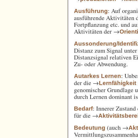
: Auf orga
Ausführung
ausführende Aktivitäten
Fortpflanzung etc. und a
Aktivitäten der →
Orient
Aussonderung/Identifi
Distanz zum Signal unter
Distanzsignal relativen 
Zu- oder Abwendung.
: Unbe
Autarkes Lernen
der die →
Lernfähigkeit
genomischer Grundlage u
durch Lernen dominant is
: Innerer Zustand
Bedarf
für die →
Aktivitätsbere
(auch →
Bedeutung
Akt
Vermittlungszusammenh