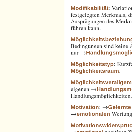
: Variatio
Modifikabilität
festgelegten Merkmals, d
Ausprägungen des Merkm
führen kann.
Möglichkeitsbeziehun
Bedingungen sind keine A
nur →
Handlungsmögli
: Kurz
Möglichkeitstyp
.
Möglichkeitsraum
Möglichkeitsverallge
eigenen →
Handlungsmö
Handlungsmöglichkeiten
: →
Motivation
Gelernte
→
Wertung 
emotionalen
Motivationswiderspru
→
positiven 