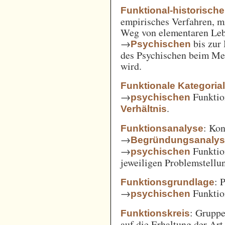
Funktional-historisch
empirisches Verfahren, m
Weg von elementaren Leb
→
bis zur
Psychischen
des Psychischen beim Men
wird.
Funktionale Kategoria
→
Funkti
psychischen
.
Verhältnis
: Kon
Funktionsanalyse
→
Begründungsanaly
→
Funktio
psychischen
jeweiligen Problemstellu
: 
Funktionsgrundlage
→
Funktio
psychischen
: Gruppe
Funktionskreis
auf die Erhaltung der Art