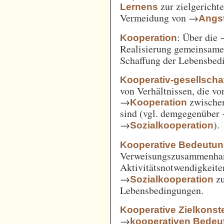
zur zielgerich
Lernens
Vermeidung von →
Angst
: Über die
Kooperation
Realisierung gemeinsam
Schaffung der Lebensbed
Kooperativ-gesellschaf
von Verhältnissen, die vo
→
zwische
Kooperation
sind (vgl. demgegenüber
→
).
Sozialkooperation
Kooperative Bedeutun
Verweisungszusammenha
Aktivitätsnotwendigkeite
→
z
Sozialkooperation
Lebensbedingungen.
Kooperative Zielkonste
→
kooperativen Bedeu