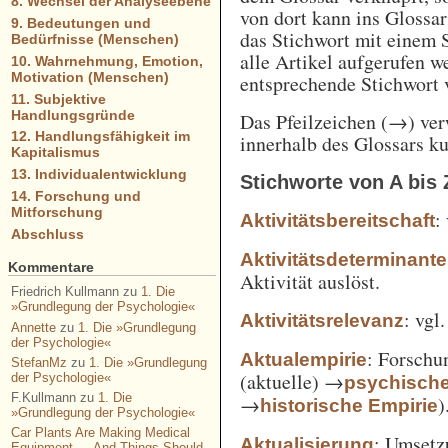
8. Wechsel der Analyseebene
von dort kann ins Glossa
9. Bedeutungen und
das Stichwort mit einem 
Bedürfnisse (Menschen)
alle Artikel aufgerufen w
10. Wahrnehmung, Emotion,
Motivation (Menschen)
entsprechende Stichwort
11. Subjektive
Handlungsgründe
Das Pfeilzeichen (→) verw
12. Handlungsfähigkeit im
innerhalb des Glossars k
Kapitalismus
13. Individualentwicklung
Stichworte von A bis 
14. Forschung und
Mitforschung
:
Aktivitätsbereitschaft
Abschluss
Aktivitätsdeterminante
Kommentare
Aktivität auslöst.
Friedrich Kullmann
zu
1. Die
»Grundlegung der Psychologie«
: vgl
Aktivitätsrelevanz
Annette
zu
1. Die »Grundlegung
der Psychologie«
: Forschu
Aktualempirie
StefanMz
zu
1. Die »Grundlegung
(aktuelle) →
der Psychologie«
psychisch
F.Kullmann
zu
1. Die
→
)
historische Empirie
»Grundlegung der Psychologie«
Car Plants Are Making Medical
: Umsetz
Aktualisierung
Equipment — And Things Should