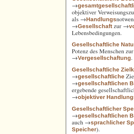
→
gesamtgesellschaftl
objektiver Verweisungs
als →
notwen
Handlungs
→
zur →
Gesellschaft
v
Lebensbedingungen.
Gesellschaftliche Nat
Potenz des Menschen zur 
→
.
Vergesellschaftung
Gesellschaftliche Ziel
→
Zie
gesellschaftliche
→
gesellschaftlichen 
ergebende gesellschaftli
→
objektiver Handlu
Gesellschaftlicher Spe
→
gesellschaftlichen 
auch →
sprachlicher Sp
).
Speicher