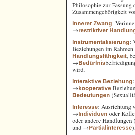
Philosophie zur Fassung d
Zusammengehörigkeit von
: Verinne
Innerer Zwang
→
restriktiver Handlun
: 
Instrumentalisierung
Beziehungen im Rahmen
, b
Handlungsfähigkeit
→
befriedigun
Bedürfnis
wird.
Interaktive Beziehung
→
Beziehun
kooperative
(Sexualitä
Bedeutungen
: Ausrichtung
Interesse
→
oder Kolle
Individuen
oder andere Handlungen 
und →
)
Partialinteresse