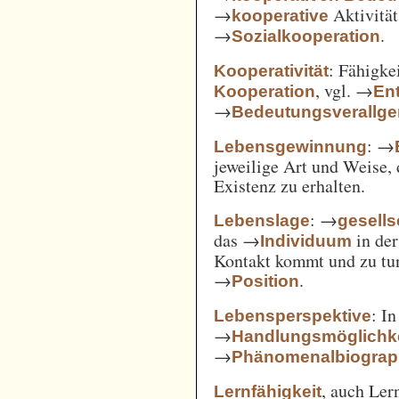
→
Aktivität
kooperative
→
.
Sozialkooperation
: Fähigke
Kooperativität
, vgl. →
Kooperation
En
→
Bedeutungsverallg
: →
Lebensgewinnung
jeweilige Art und Weise, 
Existenz zu erhalten.
: →
Lebenslage
gesells
das →
in der
Individuum
Kontakt kommt und zu tun 
→
.
Position
: I
Lebensperspektive
→
Handlungsmöglichk
→
Phänomenalbiograp
, auch Ler
Lernfähigkeit