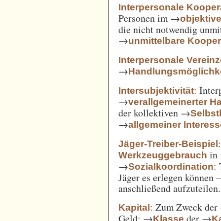
Interpersonale Kooper
Personen im →
objekti
die nicht notwendig unmi
→
unmittelbare Kooper
Interpersonale Verein
→
Handlungsmöglichke
: Inte
Intersubjektivität
→
verallgemeinerter H
der kollektiven →
Selbs
→
allgemeiner Interes
Jäger-Treiber-Beispiel
in 
Werkzeuggebrauch
→
:
Sozialkoordination
Jäger es erlegen können 
anschließend aufzuteilen.
: Zum Zweck der
Kapital
Geld; →
der →
Klasse
Ka