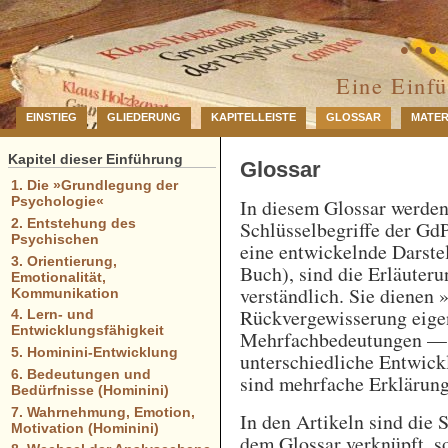
… 
Eine Einf
EINSTIEG
GLIEDERUNG
KAPITELLEISTE
GLOSSAR
MATER
Kapitel dieser Einführung
Glossar
1. Die »Grundlegung der
Psychologie«
In diesem Glossar werde
2. Entstehung des
Schlüsselbegriffe der GdP
Psychischen
eine entwickelnde Darstel
3. Orientierung,
Buch), sind die Erläuteru
Emotionalität,
verständlich. Sie dienen 
Kommunikation
Rückvergewisserung eigen
4. Lern- und
Entwicklungsfähigkeit
Mehrfachbedeutungen — e
5. Hominini-Entwicklung
unterschiedliche Entwick
6. Bedeutungen und
sind mehrfache Erklärung
Bedürfnisse (Hominini)
7. Wahrnehmung, Emotion,
In den Artikeln sind die 
Motivation (Hominini)
dem Glossar verknüpft, so