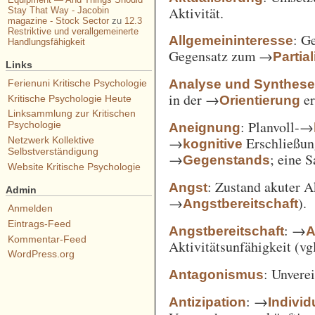
Aktivität.
Stay That Way - Jacobin
magazine - Stock Sector
zu
12.3
Restriktive und verallgemeinerte
: G
Allgemeininteresse
Handlungsfähigkeit
Gegensatz zum →
Partia
Links
Analyse und Synthes
Ferienuni Kritische Psychologie
in der →
er
Orientierung
Kritische Psychologie Heute
Linksammlung zur Kritischen
: Planvoll-→
Psychologie
Aneignung
→
Erschließun
Netzwerk Kollektive
kognitive
Selbstverständigung
→
; eine 
Gegenstands
Website Kritische Psychologie
: Zustand akuter A
Angst
Admin
→
).
Angstbereitschaft
Anmelden
Eintrags-Feed
: →
Angstbereitschaft
A
Kommentar-Feed
Aktivitätsunfähigkeit (vg
WordPress.org
: Unvere
Antagonismus
: →
Antizipation
Individ