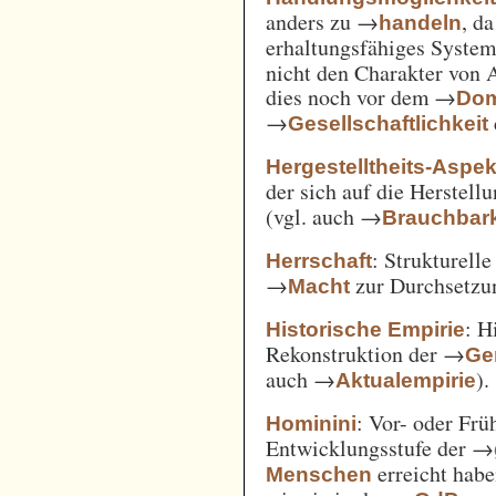
anders zu →
, d
handeln
erhaltungsfähiges System
nicht den Charakter von 
dies noch vor dem →
Dom
→
Gesellschaftlichkeit
Hergestelltheits-Aspek
der sich auf die Herstell
(vgl. auch →
Brauchbark
: Strukturell
Herrschaft
→
zur Durchsetzu
Macht
: H
Historische Empirie
Rekonstruktion der →
Ge
auch →
).
Aktualempirie
: Vor- oder Frü
Hominini
Entwicklungsstufe der →
erreicht habe
Menschen