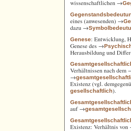
wissenschaftlichen →
Ge
Gegenstandsbedeutu
eines (anwesenden) →
Ge
dazu →
Symbolbedeut
: Entwicklung, 
Genese
Genese des →
Psychisc
Herausbildung und Differ
Gesamtgesellschaftlic
Verhältnissen nach dem
→
gesamtgesellschaftli
Existenz (vgl. demgegen
).
gesellschaftlich
Gesamtgesellschaftlic
auf →
gesamtgesellscha
Gesamtgesellschaftlich
Existenz: Verhältnis von