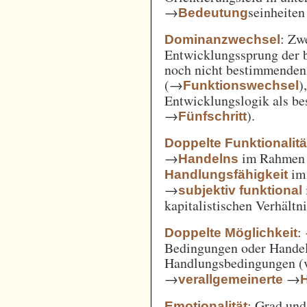
→
seinheiten
Bedeutung
: Zw
Dominanzwechsel
Entwicklungssprung der be
noch nicht bestimmenden
(→
)
Funktionswechsel
Entwicklungslogik als be
→
).
Fünfschritt
Doppelte Funktionalitä
→
im Rahme
Handelns
im
Handlungsfähigkeit
→
subjektiv funktional
kapitalistischen Verhält
:
Doppelte Möglichkeit
Bedingungen oder Handel
Handlungsbedingungen (
→
→
verallgemeinerte
: Grad un
Emotionalität