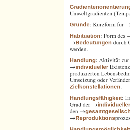
Gradientenorientierun
Umweltgradienten (Temper
: Kurzform für 
Gründe
: Form des 
Habituation
→
durch 
Bedeutungen
werden.
: Aktivität zu
Handlung
→
Existenz
individueller
produzierten Lebensbedin
Umsetzung oder Verände
.
Zielkonstellationen
: E
Handlungsfähigkeit
Grad der →
individuelle
den →
gesamtgesellsch
→
prozes
Reproduktions
Handlungsmöglichkei