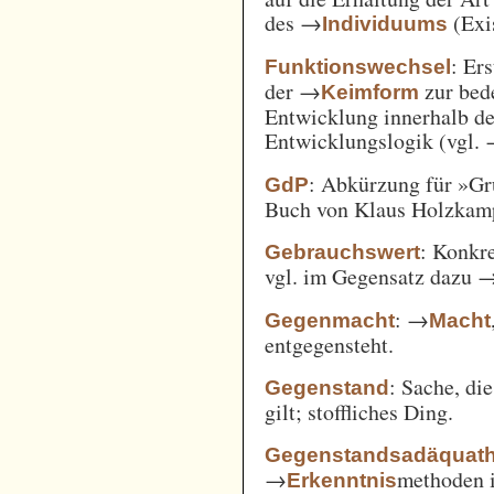
des →
(Exi
Individuums
: Er
Funktionswechsel
der →
zur bed
Keimform
Entwicklung innerhalb de
Entwicklungslogik (vgl.
: Abkürzung für »Gr
GdP
Buch von Klaus Holzkamp,
: Konkre
Gebrauchswert
vgl. im Gegensatz dazu 
: →
Gegenmacht
Macht
entgegensteht.
: Sache, di
Gegenstand
gilt; stoffliches Ding.
Gegenstandsadäquath
→
methoden i
Erkenntnis