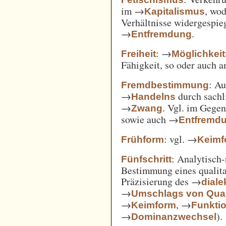
im →
, wod
Kapitalismus
Verhältnisse widergespie
→
.
Entfremdung
: →
Freiheit
Möglichkei
Fähigkeit, so oder auch 
: A
Fremdbestimmung
→
durch sachl
Handelns
→
. Vgl. im Gege
Zwang
sowie auch →
Entfremd
: vgl. →
Frühform
Keimf
: Analytisch-
Fünfschritt
Bestimmung eines qualita
Präzisierung des →
diale
→
Umschlags von Quant
→
, →
Keimform
Funkti
→
).
Dominanzwechsel