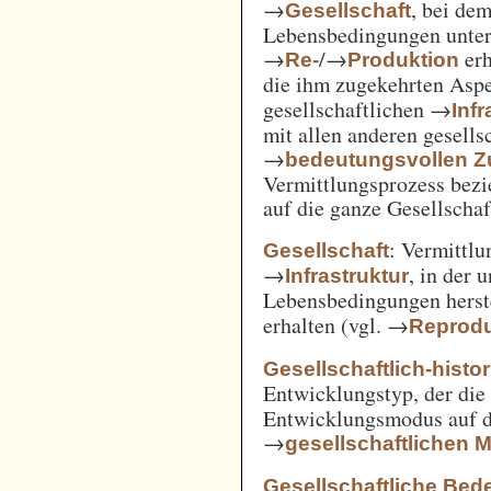
→
, bei de
Gesellschaft
Lebensbedingungen unter 
→
/→
erh
Re-
Produktion
die ihm zugekehrten Aspe
gesellschaftlichen →
Inf
mit allen anderen gesell
→
bedeutungsvollen
Vermittlungsprozess bezi
auf die ganze Gesellschaf
: Vermittl
Gesellschaft
→
, in der 
Infrastruktur
Lebensbedingungen herst
erhalten (vgl. →
Reprodu
Gesellschaftlich-histo
Entwicklungstyp, der die
Entwicklungsmodus auf d
→
gesellschaftlichen
Gesellschaftliche Bed