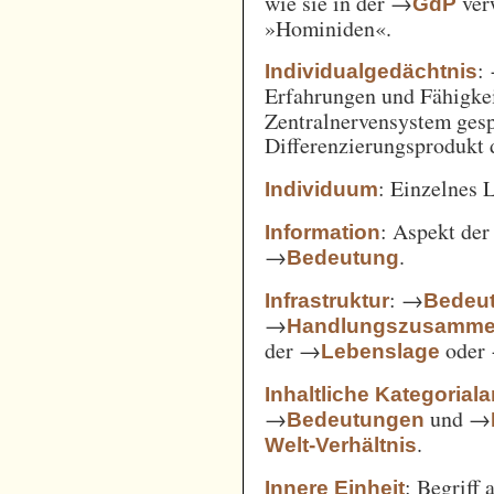
wie sie in der →
verw
GdP
»Hominiden«.
:
Individualgedächtnis
Erfahrungen und Fähigke
Zentralnervensystem gesp
Differenzierungsprodukt
: Einzelnes 
Individuum
: Aspekt de
Information
→
.
Bedeutung
: →
Infrastruktur
Bedeut
→
Handlungszusamm
der →
oder
Lebenslage
Inhaltliche Kategorial
→
und →
Bedeutungen
.
Welt-Verhältnis
: Begriff
Innere Einheit