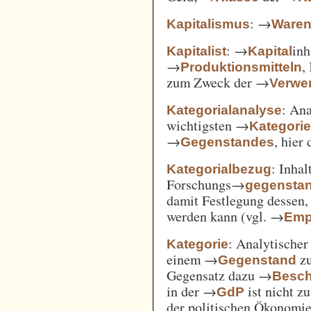
: →
Kapitalismus
Ware
: →
inh
Kapitalist
Kapital
→
,
Produktionsmitteln
zum Zweck der →
Verwe
: An
Kategorialanalyse
wichtigsten →
Kategori
→
, hier
Gegenstandes
: Inha
Kategorialbezug
Forschungs→
gegensta
damit Festlegung dessen
werden kann (vgl. →
Emp
: Analytischer
Kategorie
einem →
zu
Gegenstand
Gegensatz dazu →
Besch
in der →
ist nicht z
GdP
der politischen Ökonomi