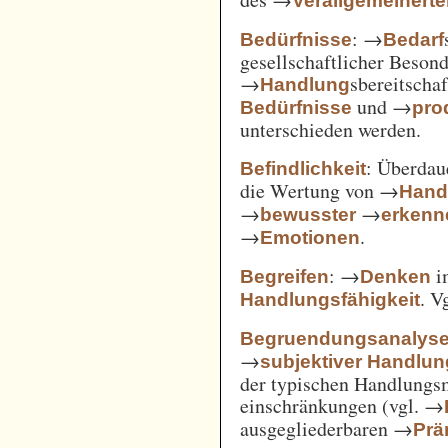
Verallgemeinert
: →
Bedürfnisse
Bedarf
gesellschaftlicher Beson
→
sbereitscha
Handlung
und →
Bedürfnisse
pro
unterschieden werden.
: Überda
Befindlichkeit
die Wertung von →
Hand
→
→
bewusster
erkenn
→
.
Emotionen
: →
i
Begreifen
Denken
. V
Handlungsfähigkeit
Begruendungsanalys
→
subjektiver Handlu
der typischen Handlungs
einschränkungen (vgl. →
ausgegliederbaren →
Prä