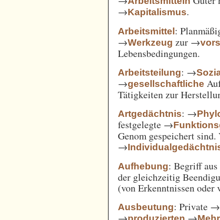
→
Güter 
Arbeitsmitteln
→
.
Kapitalismus
: Planmäßig
Arbeitsmittel
→
zur →
Werkzeug
vor
Lebensbedingungen.
: →
Arbeitsteilung
Sozi
→
Auf
gesellschaftliche
Tätigkeiten zur Herstell
: →
Artgedächtnis
Phyl
festgelegte →
Funktions
Genom gespeichert sind. 
→
Individualgedächtni
: Begriff au
Aufhebung
der gleichzeitig Beendi
(von Erkenntnissen oder 
: Private 
Ausbeutung
→
→
produzierten
Mehr