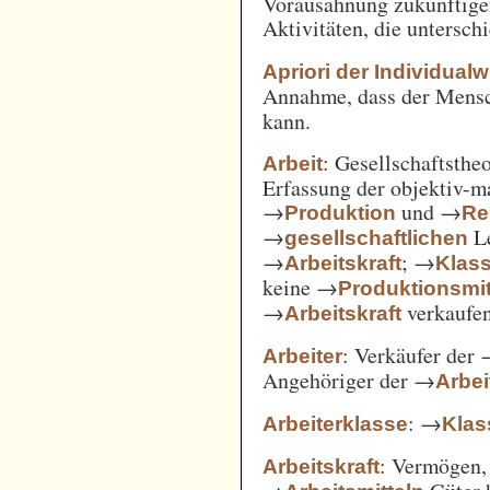
Vorausahnung zukünftiger
Aktivitäten, die untersc
Apriori der Individual
Annahme, dass der Mensc
kann.
: Gesellschaftsthe
Arbeit
Erfassung der objektiv-m
→
und →
Produktion
Re
→
Le
gesellschaftlichen
→
; →
Arbeitskraft
Klas
keine →
Produktionsmit
→
verkaufe
Arbeitskraft
: Verkäufer der
Arbeiter
Angehöriger der →
Arbei
: →
Arbeiterklasse
Klas
: Vermögen,
Arbeitskraft