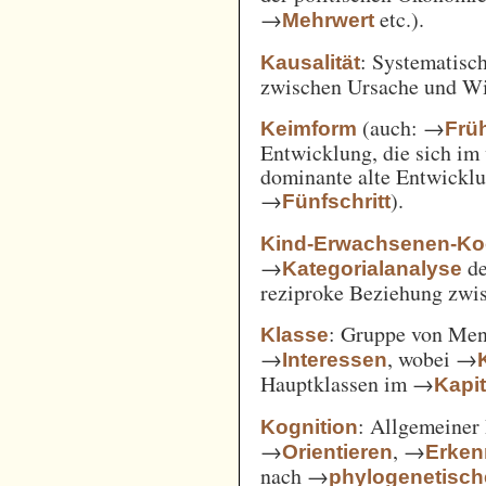
→
etc.).
Mehrwert
: Systematisc
Kausalität
zwischen Ursache und W
(auch: →
Keimform
Frü
Entwicklung, die sich im 
dominante alte Entwicklun
→
).
Fünfschritt
Kind-Erwachsenen-Koo
→
d
Kategorialanalyse
reziproke Beziehung zwi
: Gruppe von Me
Klasse
→
, wobei →
Interessen
Hauptklassen im →
Kapi
: Allgemeiner 
Kognition
→
, →
Orientieren
Erken
nach →
phylogenetisc