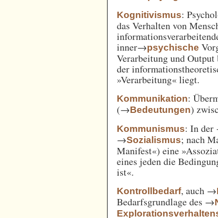
: Psycho
Kognitivismus
das Verhalten von Mensc
informationsverarbeitend
inner→
Vorg
psychische
Verarbeitung und Output 
der informationstheoreti
»Verarbeitung« liegt.
: Überm
Kommunikation
(→
) zwi
Bedeutungen
: In der
Kommunismus
→
; nach M
Sozialismus
Manifest«) eine »Assozia
eines jeden die Bedingung
ist«.
, auch →
Kontrollbedarf
Bedarfsgrundlage des →
Explorationsverhalten