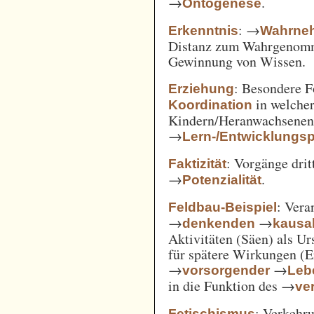
→
.
Ontogenese
: →
Erkenntnis
Wahrne
Distanz zum Wahrgenomm
Gewinnung von Wissen.
: Besondere 
Erziehung
in welcher
Koordination
Kindern/Heranwachsene
→
Lern-/Entwicklungs
: Vorgänge drit
Faktizität
→
.
Potenzialität
: Vera
Feldbau-Beispiel
→
→
denkenden
kausa
Aktivitäten (Säen) als U
für spätere Wirkungen (E
→
→
vorsorgender
Leb
in die Funktion des →
ve
: Verkehru
Fetischismus