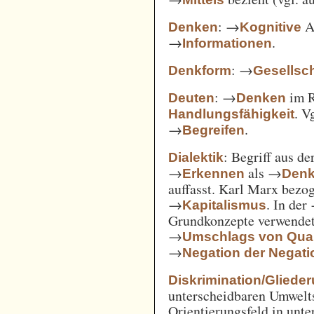
: →
Ak
Denken
Kognitive
→
.
Informationen
: →
Denkform
Gesellsch
: →
im 
Deuten
Denken
. V
Handlungsfähigkeit
→
.
Begreifen
: Begriff aus d
Dialektik
→
als →
Erkennen
Den
auffasst. Karl Marx bezo
→
. In der
Kapitalismus
Grundkonzepte verwendet
→
Umschlags von Quant
→
Negation der Negati
Diskrimination/Gliede
unterscheidbaren Umwelts
Orientierungsfeld in unte