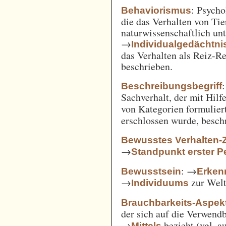
: Psycho
Behaviorismus
die das Verhalten von Ti
naturwissenschaftlich unt
→
Individualgedächtni
das Verhalten als Reiz-
beschrieben.
:
Beschreibungsbegriff
Sachverhalt, der mit Hil
von Kategorien formulie
erschlossen wurde, besch
Bewusstes Verhalten-
→
Standpunkt erster P
: →
Bewusstsein
Erken
→
zur Welt 
Individuums
Brauchbarkeits-Aspek
der sich auf die Verwend
→
bezieht (vgl. 
Mittels