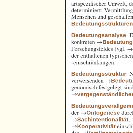
artspezifischer Umwelt, d
determiniert; Vermittlu
Menschen und geschaffen
Bedeutungsstrukture
: 
Bedeutungsanalyse
konkreten →
Bedeutung
Forschungsfeldes (vgl. 
der enthaltenen typische
-einschränkungen.
: 
Bedeutungsstruktur
verweisenden →
Bedeut
genomisch festgelegt si
→
vergegenständliche
Bedeutungsverallgem
der →
durc
Ontogenese
→
,
Sachintentionalität
→
einsch
Kooperativität
des →