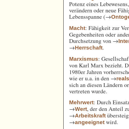
Potenz eines Lebewesens,
verändern oder neue Fähi
Lebensspanne (→
Ontog
: Fähigkeit zur Ve
Macht
Gegebenheiten oder ande
Durchsetzung von →
Int
→
.
Herrschaft
: Gesellschaf
Marxismus
von Karl Marx bezieht. 
1980er Jahren vorherrsch
wie er u.a. in den →
real
sich an diesen Ländern o
vertreten wurde.
: Durch Einsat
Mehrwert
→
, der den Anteil 
Wert
→
überstei
Arbeitskraft
→
wird.
angeeignet