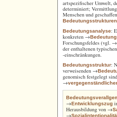
artspezifischer Umwelt, d
determiniert; Vermittlu
Menschen und geschaffen
Bedeutungsstrukture
: 
Bedeutungsanalyse
konkreten →
Bedeutung
Forschungsfeldes (vgl. 
der enthaltenen typische
-einschränkungen.
: 
Bedeutungsstruktur
verweisenden →
Bedeut
genomisch festgelegt si
→
vergegenständliche
Bedeutungsverallge
→
i
Entwicklungszug
Herausbildung von →
S
→
Sozialintentionalitä