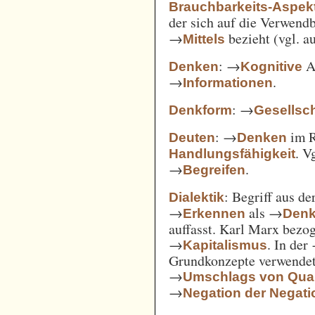
Brauchbarkeits-Aspek
der sich auf die Verwend
→
bezieht (vgl. 
Mittels
: →
Ak
Denken
Kognitive
→
.
Informationen
: →
Denkform
Gesellsch
: →
im 
Deuten
Denken
. V
Handlungsfähigkeit
→
.
Begreifen
: Begriff aus d
Dialektik
→
als →
Erkennen
Den
auffasst. Karl Marx bezo
→
. In der
Kapitalismus
Grundkonzepte verwendet
→
Umschlags von Quant
→
Negation der Negati