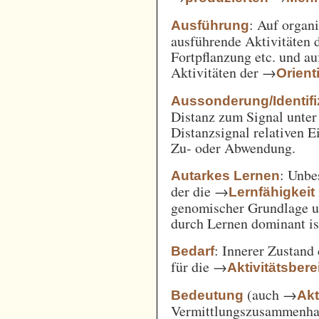
: Auf orga
Ausführung
ausführende Aktivitäten
Fortpflanzung etc. und a
Aktivitäten der →
Orient
Aussonderung/Identifi
Distanz zum Signal unter
Distanzsignal relativen 
Zu- oder Abwendung.
: Unbe
Autarkes Lernen
der die →
Lernfähigkeit
genomischer Grundlage u
durch Lernen dominant is
: Innerer Zustand
Bedarf
für die →
Aktivitätsbere
(auch →
Bedeutung
Akt
Vermittlungszusammenh