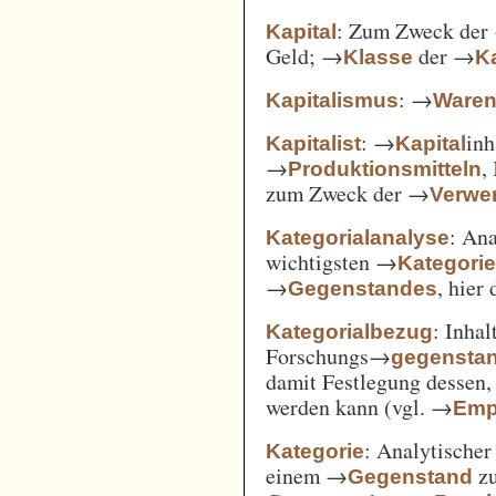
: Zum Zweck der
Kapital
Geld; →
der →
Klasse
Ka
: →
Kapitalismus
Ware
: →
inh
Kapitalist
Kapital
→
,
Produktionsmitteln
zum Zweck der →
Verwe
: An
Kategorialanalyse
wichtigsten →
Kategori
→
, hier
Gegenstandes
: Inha
Kategorialbezug
Forschungs→
gegensta
damit Festlegung dessen
werden kann (vgl. →
Emp
: Analytischer
Kategorie
einem →
zu
Gegenstand