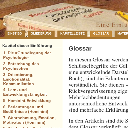
… 
Eine Einf
EINSTIEG
GLIEDERUNG
KAPITELLEISTE
GLOSSAR
MATER
Kapitel dieser Einführung
Glossar
1. Die »Grundlegung der
Psychologie«
In diesem Glossar werde
2. Entstehung des
Schlüsselbegriffe der GdP
Psychischen
eine entwickelnde Darstel
3. Orientierung,
Buch), sind die Erläuteru
Emotionalität,
verständlich. Sie dienen 
Kommunikation
Rückvergewisserung eigen
4. Lern- und
Entwicklungsfähigkeit
Mehrfachbedeutungen — e
5. Hominini-Entwicklung
unterschiedliche Entwick
6. Bedeutungen und
sind mehrfache Erklärung
Bedürfnisse (Hominini)
7. Wahrnehmung, Emotion,
In den Artikeln sind die 
Motivation (Hominini)
dem Glossar verknüpft, so