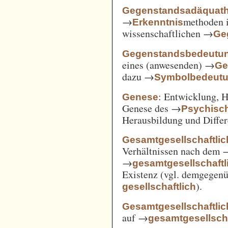
Gegenstandsadäquath
→
methoden i
Erkenntnis
wissenschaftlichen →
Ge
Gegenstandsbedeutu
eines (anwesenden) →
Ge
dazu →
Symbolbedeut
: Entwicklung, 
Genese
Genese des →
Psychisc
Herausbildung und Differ
Gesamtgesellschaftlic
Verhältnissen nach dem
→
gesamtgesellschaftli
Existenz (vgl. demgegen
).
gesellschaftlich
Gesamtgesellschaftlic
auf →
gesamtgesellscha