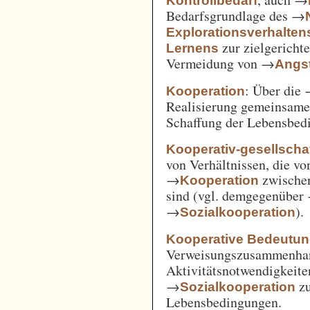
Kontrollbedarf
Bedarfsgrundlage des →
Explorationsverhalten
zur zielgerich
Lernens
Vermeidung von →
Angst
: Über die
Kooperation
Realisierung gemeinsam
Schaffung der Lebensbed
Kooperativ-gesellschaf
von Verhältnissen, die vo
→
zwische
Kooperation
sind (vgl. demgegenüber
→
).
Sozialkooperation
Kooperative Bedeutun
Verweisungszusammenha
Aktivitätsnotwendigkeite
→
z
Sozialkooperation
Lebensbedingungen.