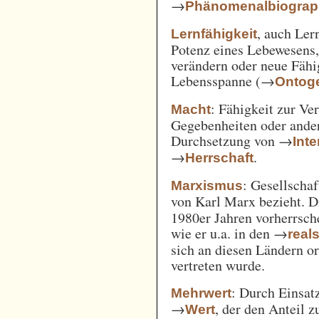
→
Phänomenalbiograp
, auch Ler
Lernfähigkeit
Potenz eines Lebewesens,
verändern oder neue Fähi
Lebensspanne (→
Ontog
: Fähigkeit zur Ve
Macht
Gegebenheiten oder ande
Durchsetzung von →
Int
→
.
Herrschaft
: Gesellschaf
Marxismus
von Karl Marx bezieht. 
1980er Jahren vorherrsch
wie er u.a. in den →
real
sich an diesen Ländern o
vertreten wurde.
: Durch Einsat
Mehrwert
→
, der den Anteil 
Wert