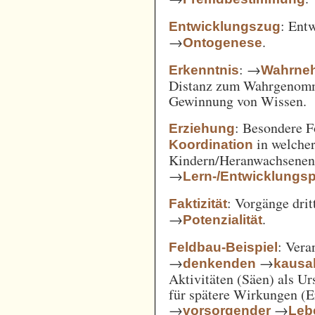
: Ent
Entwicklungszug
→
.
Ontogenese
: →
Erkenntnis
Wahrne
Distanz zum Wahrgenomm
Gewinnung von Wissen.
: Besondere 
Erziehung
in welcher
Koordination
Kindern/Heranwachsene
→
Lern-/Entwicklungs
: Vorgänge drit
Faktizität
→
.
Potenzialität
: Vera
Feldbau-Beispiel
→
→
denkenden
kausa
Aktivitäten (Säen) als U
für spätere Wirkungen (E
→
→
vorsorgender
Leb