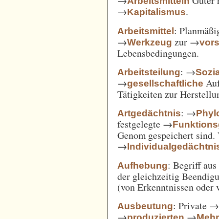
→
Güter 
Arbeitsmitteln
→
.
Kapitalismus
: Planmäßig
Arbeitsmittel
→
zur →
Werkzeug
vor
Lebensbedingungen.
: →
Arbeitsteilung
Sozi
→
Auf
gesellschaftliche
Tätigkeiten zur Herstell
: →
Artgedächtnis
Phyl
festgelegte →
Funktions
Genom gespeichert sind. 
→
Individualgedächtni
: Begriff au
Aufhebung
der gleichzeitig Beendi
(von Erkenntnissen oder 
: Private 
Ausbeutung
→
→
produzierten
Mehr