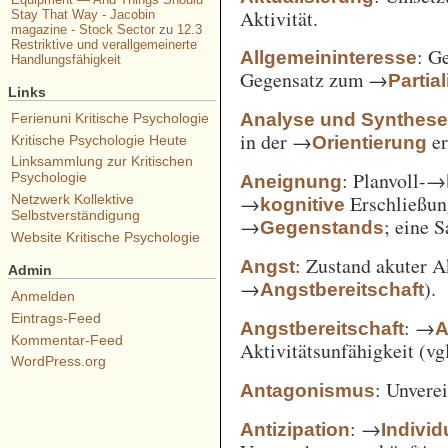
Aktivität.
Stay That Way - Jacobin
magazine - Stock Sector
zu
12.3
Restriktive und verallgemeinerte
: G
Allgemeininteresse
Handlungsfähigkeit
Gegensatz zum →
Partia
Links
Analyse und Synthes
Ferienuni Kritische Psychologie
in der →
er
Orientierung
Kritische Psychologie Heute
Linksammlung zur Kritischen
: Planvoll-→
Psychologie
Aneignung
→
Erschließun
Netzwerk Kollektive
kognitive
Selbstverständigung
→
; eine 
Gegenstands
Website Kritische Psychologie
: Zustand akuter A
Angst
Admin
→
).
Angstbereitschaft
Anmelden
Eintrags-Feed
: →
Angstbereitschaft
A
Kommentar-Feed
Aktivitätsunfähigkeit (vg
WordPress.org
: Unvere
Antagonismus
: →
Antizipation
Individ