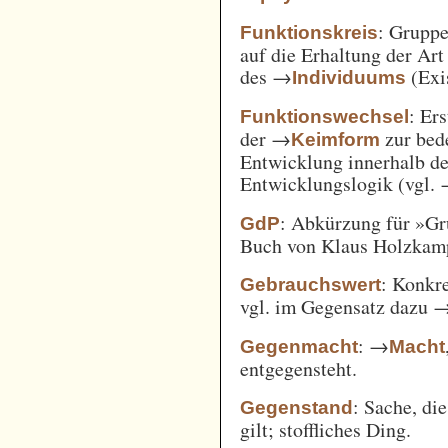
: Gruppe
Funktionskreis
auf die Erhaltung der Art
des →
(Exi
Individuums
: Er
Funktionswechsel
der →
zur bed
Keimform
Entwicklung innerhalb de
Entwicklungslogik (vgl.
: Abkürzung für »Gr
GdP
Buch von Klaus Holzkamp,
: Konkre
Gebrauchswert
vgl. im Gegensatz dazu 
: →
Gegenmacht
Macht
entgegensteht.
: Sache, di
Gegenstand
gilt; stoffliches Ding.