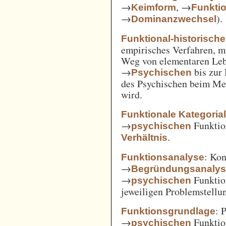
→
, →
Keimform
Funkti
→
).
Dominanzwechsel
Funktional-historisch
empirisches Verfahren, m
Weg von elementaren Leb
→
bis zur
Psychischen
des Psychischen beim Men
wird.
Funktionale Kategoria
→
Funkti
psychischen
.
Verhältnis
: Kon
Funktionsanalyse
→
Begründungsanaly
→
Funktio
psychischen
jeweiligen Problemstellu
: 
Funktionsgrundlage
→
Funktio
psychischen