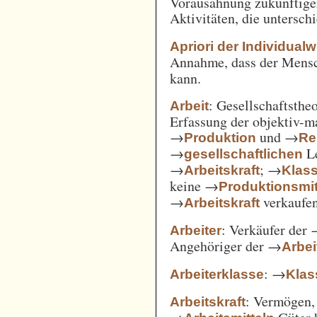
Vorausahnung zukünftiger
Aktivitäten, die untersc
Apriori der Individual
Annahme, dass der Mensc
kann.
: Gesellschaftsthe
Arbeit
Erfassung der objektiv-m
→
und →
Produktion
Re
→
Le
gesellschaftlichen
→
; →
Arbeitskraft
Klas
keine →
Produktionsmit
→
verkaufe
Arbeitskraft
: Verkäufer der
Arbeiter
Angehöriger der →
Arbei
: →
Arbeiterklasse
Klas
: Vermögen,
Arbeitskraft