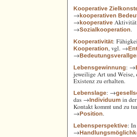
Kooperative Zielkonste
→
kooperativen Bedeu
→
Aktivität
kooperative
→
.
Sozialkooperation
: Fähigke
Kooperativität
, vgl. →
Kooperation
En
→
Bedeutungsverallg
: →
Lebensgewinnung
jeweilige Art und Weise, 
Existenz zu erhalten.
: →
Lebenslage
gesells
das →
in der
Individuum
Kontakt kommt und zu tun 
→
.
Position
: I
Lebensperspektive
→
Handlungsmöglichk