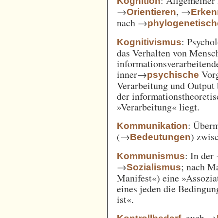
: Allgemeiner 
Kognition
→
, →
Orientieren
Erken
nach →
phylogenetisc
: Psycho
Kognitivismus
das Verhalten von Mensc
informationsverarbeitend
inner→
Vorg
psychische
Verarbeitung und Output 
der informationstheoreti
»Verarbeitung« liegt.
: Überm
Kommunikation
(→
) zwi
Bedeutungen
: In der
Kommunismus
→
; nach M
Sozialismus
Manifest«) eine »Assozia
eines jeden die Bedingung
ist«.
, auch →