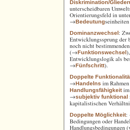
Diskrimination/Gliede
unterscheidbaren Umwelts
Orientierungsfeld in unte
→
seinheiten
Bedeutung
: Zw
Dominanzwechsel
Entwicklungssprung der be
noch nicht bestimmenden
(→
)
Funktionswechsel
Entwicklungslogik als be
→
).
Fünfschritt
Doppelte Funktionalitä
→
im Rahme
Handelns
im
Handlungsfähigkeit
→
subjektiv funktional
kapitalistischen Verhält
:
Doppelte Möglichkeit
Bedingungen oder Handel
Handlungsbedingungen (