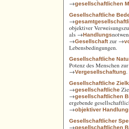
→
gesellschaftlichen
Gesellschaftliche Bed
→
gesamtgesellschaftl
objektiver Verweisungs
als →
notwen
Handlungs
→
zur →
Gesellschaft
v
Lebensbedingungen.
Gesellschaftliche Nat
Potenz des Menschen zur 
→
.
Vergesellschaftung
Gesellschaftliche Ziel
→
Zie
gesellschaftliche
→
gesellschaftlichen 
ergebende gesellschaftli
→
objektiver Handlu
Gesellschaftlicher Spe
→
gesellschaftlichen 