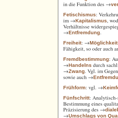
in die Funktion des →
ve
: Verkehru
Fetischismus
im →
, wod
Kapitalismus
Verhältnisse widergespie
→
.
Entfremdung
: →
Freiheit
Möglichkei
Fähigkeit, so oder auch 
: A
Fremdbestimmung
→
durch sachl
Handelns
→
. Vgl. im Gege
Zwang
sowie auch →
Entfremd
: vgl. →
Frühform
Keimf
: Analytisch-
Fünfschritt
Bestimmung eines qualita
Präzisierung des →
diale
→
Umschlags von Quant