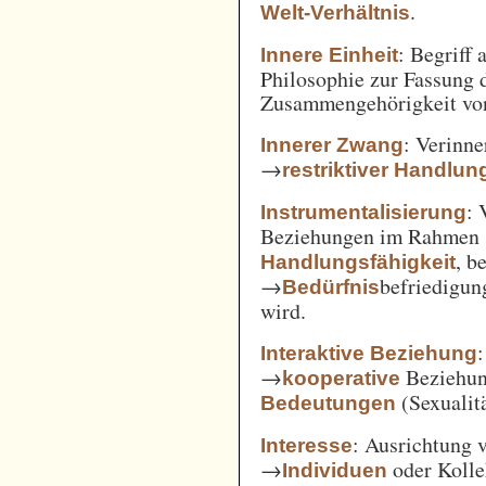
.
Welt-Verhältnis
: Begriff
Innere Einheit
Philosophie zur Fassung d
Zusammengehörigkeit von
: Verinne
Innerer Zwang
→
restriktiver Handlun
: 
Instrumentalisierung
Beziehungen im Rahmen
, b
Handlungsfähigkeit
→
befriedigun
Bedürfnis
wird.
Interaktive Beziehung
→
Beziehun
kooperative
(Sexualitä
Bedeutungen
: Ausrichtung
Interesse
→
oder Kolle
Individuen