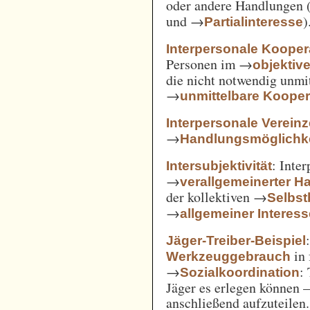
oder andere Handlungen 
und →
)
Partialinteresse
Interpersonale Kooper
Personen im →
objekti
die nicht notwendig unmi
→
unmittelbare Kooper
Interpersonale Verein
→
Handlungsmöglichke
: Inte
Intersubjektivität
→
verallgemeinerter H
der kollektiven →
Selbs
→
allgemeiner Interes
Jäger-Treiber-Beispiel
in 
Werkzeuggebrauch
→
:
Sozialkoordination
Jäger es erlegen können 
anschließend aufzuteilen.