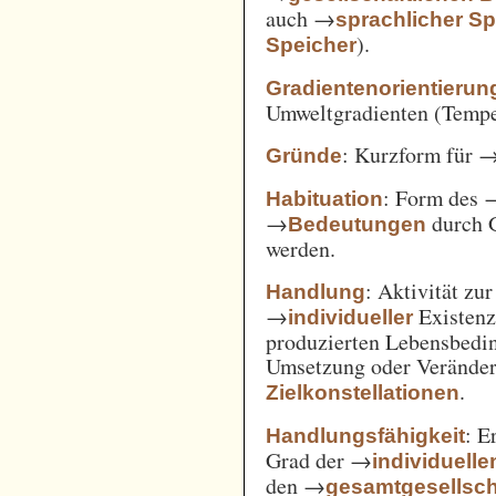
auch →
sprachlicher Sp
).
Speicher
Gradientenorientierun
Umweltgradienten (Temper
: Kurzform für 
Gründe
: Form des 
Habituation
→
durch 
Bedeutungen
werden.
: Aktivität zu
Handlung
→
Existenz
individueller
produzierten Lebensbedin
Umsetzung oder Verände
.
Zielkonstellationen
: E
Handlungsfähigkeit
Grad der →
individuelle
den →
gesamtgesellsch