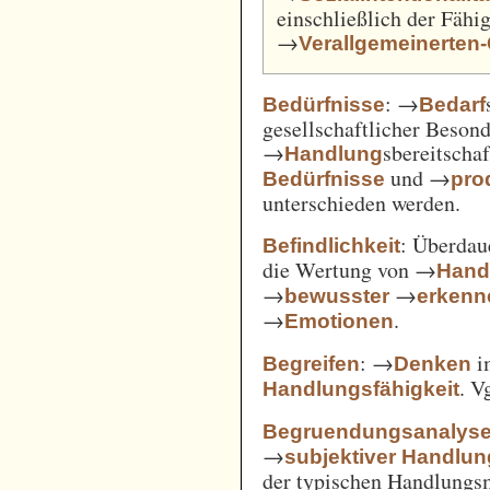
einschließlich der Fähi
→
Verallgemeinerten
: →
Bedürfnisse
Bedarf
gesellschaftlicher Beson
→
sbereitscha
Handlung
und →
Bedürfnisse
pro
unterschieden werden.
: Überda
Befindlichkeit
die Wertung von →
Hand
→
→
bewusster
erkenn
→
.
Emotionen
: →
i
Begreifen
Denken
. V
Handlungsfähigkeit
Begruendungsanalys
→
subjektiver Handlu
der typischen Handlungs