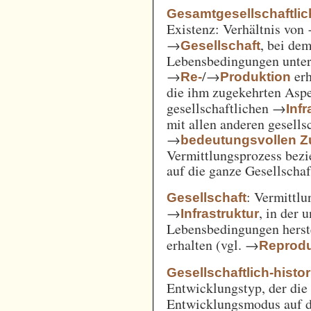
Gesamtgesellschaftlich
Existenz: Verhältnis von
→
, bei de
Gesellschaft
Lebensbedingungen unter 
→
/→
erh
Re-
Produktion
die ihm zugekehrten Aspe
gesellschaftlichen →
Inf
mit allen anderen gesell
→
bedeutungsvollen
Vermittlungsprozess bezi
auf die ganze Gesellschaf
: Vermittl
Gesellschaft
→
, in der 
Infrastruktur
Lebensbedingungen herst
erhalten (vgl. →
Reprodu
Gesellschaftlich-histo
Entwicklungstyp, der die
Entwicklungsmodus auf d