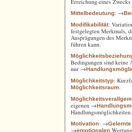
Erreichung eines Zwecks 
: →
Mittelbedeutung
Be
: Variatio
Modifikabilität
festgelegten Merkmals, d
Ausprägungen des Merkm
führen kann.
Möglichkeitsbeziehun
Bedingungen sind keine A
nur →
Handlungsmögli
: Kurz
Möglichkeitstyp
.
Möglichkeitsraum
Möglichkeitsverallge
eigenen →
Handlungsmö
Handlungsmöglichkeiten
: →
Motivation
Gelernte
→
Wertung 
emotionalen