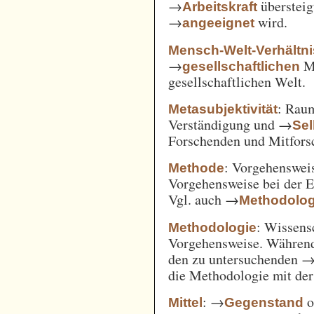
→
überstei
Arbeitskraft
→
wird.
angeeignet
Mensch-Welt-Verhältni
→
Me
gesellschaftlichen
gesellschaftlichen Welt.
: Ra
Metasubjektivität
Verständigung und →
Sel
Forschenden und Mitfors
: Vorgehenswei
Methode
Vorgehensweise bei der 
Vgl. auch →
Methodolog
: Wissens
Methodologie
Vorgehensweise. Während
den zu untersuchenden 
die Methodologie mit de
: →
o
Mittel
Gegenstand