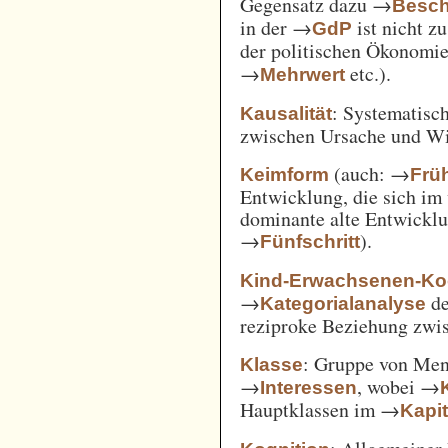
Gegensatz dazu →
Besch
in der →
ist nicht z
GdP
der politischen Ökonomi
→
etc.).
Mehrwert
: Systematisc
Kausalität
zwischen Ursache und W
(auch: →
Keimform
Frü
Entwicklung, die sich im 
dominante alte Entwicklun
→
).
Fünfschritt
Kind-Erwachsenen-Koo
→
d
Kategorialanalyse
reziproke Beziehung zwi
: Gruppe von Me
Klasse
→
, wobei →
Interessen
Hauptklassen im →
Kapi