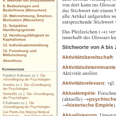
8. Wechsel der Analyseebene
von dort kann ins Glossa
9. Bedeutungen und
das Stichwort mit einem 
Bedürfnisse (Menschen)
alle Artikel aufgerufen w
10. Wahrnehmung, Emotion,
Motivation (Menschen)
entsprechende Stichwort
11. Subjektive
Handlungsgründe
Das Pfeilzeichen (→) verw
12. Handlungsfähigkeit im
innerhalb des Glossars k
Kapitalismus
13. Individualentwicklung
Stichworte von A bis 
14. Forschung und
Mitforschung
:
Aktivitätsbereitschaft
Abschluss
Aktivitätsdeterminante
Kommentare
Aktivität auslöst.
Friedrich Kullmann
zu
1. Die
»Grundlegung der Psychologie«
: vgl
Aktivitätsrelevanz
Annette
zu
1. Die »Grundlegung
der Psychologie«
: Forschu
Aktualempirie
StefanMz
zu
1. Die »Grundlegung
(aktuelle) →
der Psychologie«
psychisch
F.Kullmann
zu
1. Die
→
)
historische Empirie
»Grundlegung der Psychologie«
Car Plants Are Making Medical
: Umsetz
Aktualisierung
Equipment — And Things Should