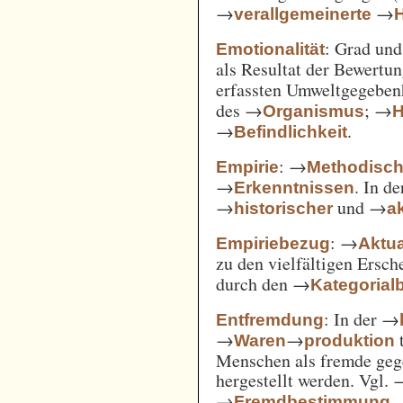
→
→
verallgemeinerte
: Grad un
Emotionalität
als Resultat der Bewertu
erfassten Umweltgegebe
des →
; →
Organismus
H
→
.
Befindlichkeit
: →
Empirie
Methodisc
→
. In d
Erkenntnissen
→
und →
historischer
ak
: →
Empiriebezug
Aktua
zu den vielfältigen Ersc
durch den →
Kategorial
: In der →
Entfremdung
→
→
t
Waren
produktion
Menschen als fremde gege
hergestellt werden. Vgl.
→
.
Fremdbestimmung