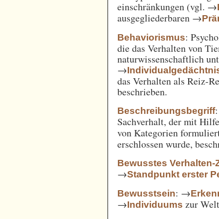
einschränkungen (vgl. →
ausgegliederbaren →
Prä
: Psycho
Behaviorismus
die das Verhalten von Ti
naturwissenschaftlich unt
→
Individualgedächtni
das Verhalten als Reiz-
beschrieben.
:
Beschreibungsbegriff
Sachverhalt, der mit Hil
von Kategorien formulie
erschlossen wurde, besch
Bewusstes Verhalten-
→
Standpunkt erster P
: →
Bewusstsein
Erken
→
zur Welt 
Individuums