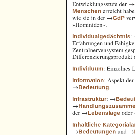
Entwicklungsstufe der →
erreicht habe
Menschen
wie sie in der →
verw
GdP
»Hominiden«.
:
Individualgedächtnis
Erfahrungen und Fähigke
Zentralnervensystem gesp
Differenzierungsprodukt
: Einzelnes 
Individuum
: Aspekt de
Information
→
.
Bedeutung
: →
Infrastruktur
Bedeut
→
Handlungszusamm
der →
oder
Lebenslage
Inhaltliche Kategorial
→
und →
Bedeutungen