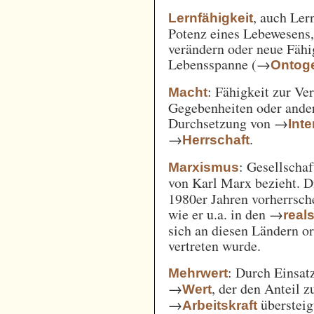
, auch Ler
Lernfähigkeit
Potenz eines Lebewesens,
verändern oder neue Fähi
Lebensspanne (→
Ontog
: Fähigkeit zur Ve
Macht
Gegebenheiten oder ande
Durchsetzung von →
Int
→
.
Herrschaft
: Gesellschaf
Marxismus
von Karl Marx bezieht. 
1980er Jahren vorherrsch
wie er u.a. in den →
real
sich an diesen Ländern o
vertreten wurde.
: Durch Einsat
Mehrwert
→
, der den Anteil 
Wert
→
überstei
Arbeitskraft