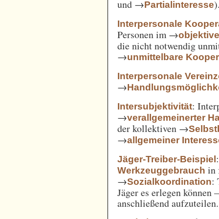
und →
)
Partialinteresse
Interpersonale Kooper
Personen im →
objekti
die nicht notwendig unmi
→
unmittelbare Kooper
Interpersonale Verein
→
Handlungsmöglichke
: Inte
Intersubjektivität
→
verallgemeinerter H
der kollektiven →
Selbs
→
allgemeiner Interes
Jäger-Treiber-Beispiel
in 
Werkzeuggebrauch
→
:
Sozialkoordination
Jäger es erlegen können 
anschließend aufzuteilen.