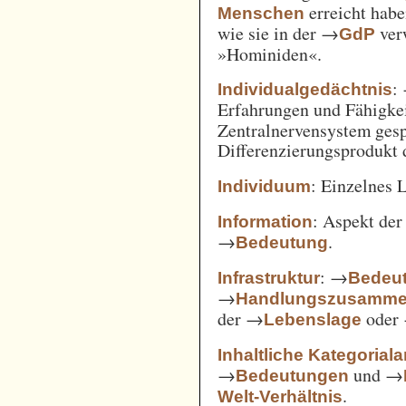
erreicht habe
Menschen
wie sie in der →
verw
GdP
»Hominiden«.
:
Individualgedächtnis
Erfahrungen und Fähigke
Zentralnervensystem gesp
Differenzierungsprodukt
: Einzelnes 
Individuum
: Aspekt de
Information
→
.
Bedeutung
: →
Infrastruktur
Bedeut
→
Handlungszusamm
der →
oder
Lebenslage
Inhaltliche Kategorial
→
und →
Bedeutungen
.
Welt-Verhältnis