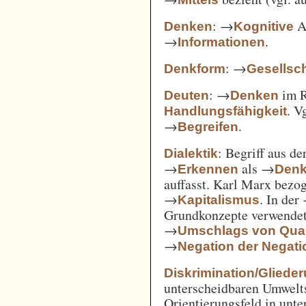
: →
Ak
Denken
Kognitive
→
.
Informationen
: →
Denkform
Gesellsch
: →
im 
Deuten
Denken
. V
Handlungsfähigkeit
→
.
Begreifen
: Begriff aus d
Dialektik
→
als →
Erkennen
Den
auffasst. Karl Marx bezo
→
. In der
Kapitalismus
Grundkonzepte verwendet
→
Umschlags von Quant
→
Negation der Negati
Diskrimination/Gliede
unterscheidbaren Umwelts
Orientierungsfeld in unte