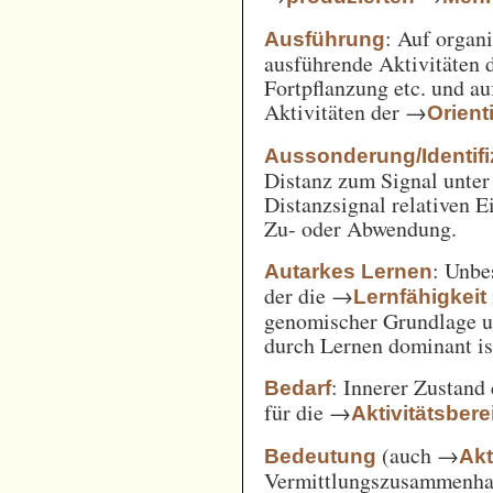
: Auf orga
Ausführung
ausführende Aktivitäten
Fortpflanzung etc. und a
Aktivitäten der →
Orient
Aussonderung/Identifi
Distanz zum Signal unter
Distanzsignal relativen 
Zu- oder Abwendung.
: Unbe
Autarkes Lernen
der die →
Lernfähigkeit
genomischer Grundlage u
durch Lernen dominant is
: Innerer Zustand
Bedarf
für die →
Aktivitätsbere
(auch →
Bedeutung
Akt
Vermittlungszusammenh