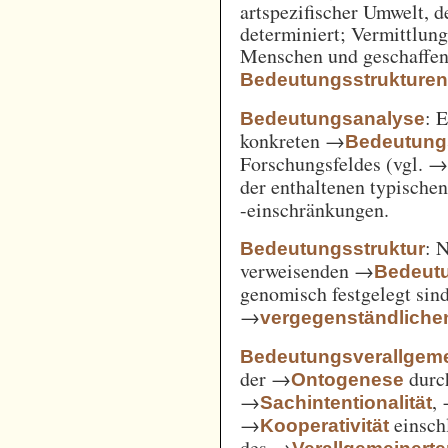
artspezifischer Umwelt, d
determiniert; Vermittlu
Menschen und geschaffen
Bedeutungsstrukture
: 
Bedeutungsanalyse
konkreten →
Bedeutung
Forschungsfeldes (vgl. 
der enthaltenen typische
-einschränkungen.
: 
Bedeutungsstruktur
verweisenden →
Bedeut
genomisch festgelegt si
→
vergegenständliche
Bedeutungsverallgem
der →
durc
Ontogenese
→
,
Sachintentionalität
→
einsch
Kooperativität
des →