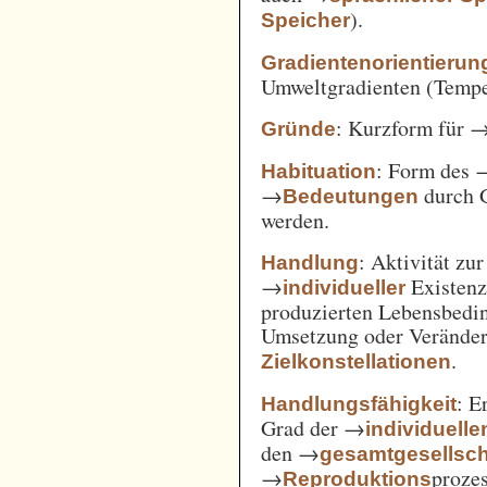
).
Speicher
Gradientenorientierun
Umweltgradienten (Temper
: Kurzform für 
Gründe
: Form des 
Habituation
→
durch 
Bedeutungen
werden.
: Aktivität zu
Handlung
→
Existenz
individueller
produzierten Lebensbedin
Umsetzung oder Verände
.
Zielkonstellationen
: E
Handlungsfähigkeit
Grad der →
individuelle
den →
gesamtgesellsch
→
prozes
Reproduktions