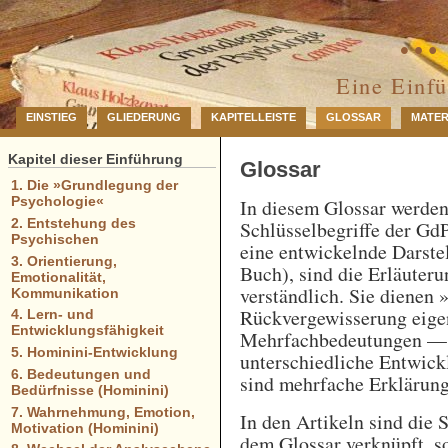
… 
Eine Einf
EINSTIEG
GLIEDERUNG
KAPITELLEISTE
GLOSSAR
MATER
Kapitel dieser Einführung
Glossar
1. Die »Grundlegung der
Psychologie«
In diesem Glossar werde
2. Entstehung des
Schlüsselbegriffe der GdP
Psychischen
eine entwickelnde Darstel
3. Orientierung,
Buch), sind die Erläuteru
Emotionalität,
verständlich. Sie dienen 
Kommunikation
Rückvergewisserung eigen
4. Lern- und
Entwicklungsfähigkeit
Mehrfachbedeutungen — e
5. Hominini-Entwicklung
unterschiedliche Entwick
6. Bedeutungen und
sind mehrfache Erklärung
Bedürfnisse (Hominini)
7. Wahrnehmung, Emotion,
In den Artikeln sind die 
Motivation (Hominini)
dem Glossar verknüpft, so