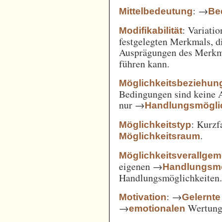
: →
Mittelbedeutung
Be
: Variatio
Modifikabilität
festgelegten Merkmals, d
Ausprägungen des Merkm
führen kann.
Möglichkeitsbeziehun
Bedingungen sind keine A
nur →
Handlungsmögli
: Kurz
Möglichkeitstyp
.
Möglichkeitsraum
Möglichkeitsverallge
eigenen →
Handlungsmö
Handlungsmöglichkeiten
: →
Motivation
Gelernte
→
Wertung 
emotionalen