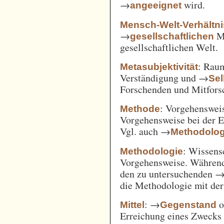
→
wird.
angeeignet
Mensch-Welt-Verhältni
→
Me
gesellschaftlichen
gesellschaftlichen Welt.
: Ra
Metasubjektivität
Verständigung und →
Sel
Forschenden und Mitfors
: Vorgehenswei
Methode
Vorgehensweise bei der 
Vgl. auch →
Methodolog
: Wissens
Methodologie
Vorgehensweise. Während
den zu untersuchenden 
die Methodologie mit de
: →
o
Mittel
Gegenstand
Erreichung eines Zwecks 