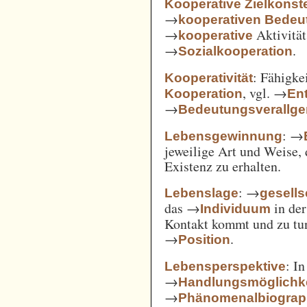
Kooperative Zielkonste
→
kooperativen Bedeu
→
Aktivität
kooperative
→
.
Sozialkooperation
: Fähigke
Kooperativität
, vgl. →
Kooperation
En
→
Bedeutungsverallg
: →
Lebensgewinnung
jeweilige Art und Weise, 
Existenz zu erhalten.
: →
Lebenslage
gesells
das →
in der
Individuum
Kontakt kommt und zu tun 
→
.
Position
: I
Lebensperspektive
→
Handlungsmöglichk
→
Phänomenalbiograp