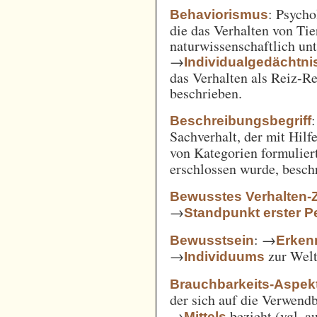
: Psycho
Behaviorismus
die das Verhalten von Ti
naturwissenschaftlich unt
→
Individualgedächtni
das Verhalten als Reiz-
beschrieben.
:
Beschreibungsbegriff
Sachverhalt, der mit Hil
von Kategorien formulie
erschlossen wurde, besch
Bewusstes Verhalten-
→
Standpunkt erster P
: →
Bewusstsein
Erken
→
zur Welt 
Individuums
Brauchbarkeits-Aspek
der sich auf die Verwend
→
bezieht (vgl. 
Mittels