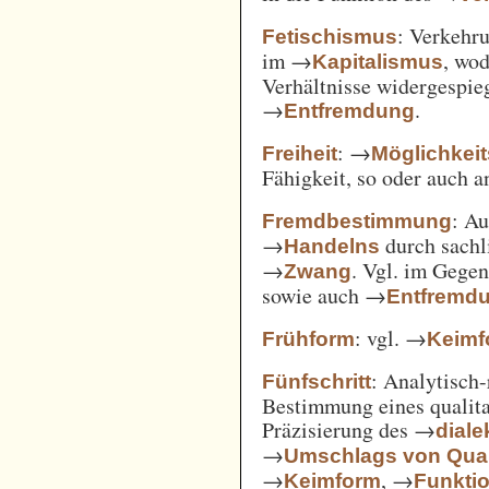
: Verkehru
Fetischismus
im →
, wod
Kapitalismus
Verhältnisse widergespie
→
.
Entfremdung
: →
Freiheit
Möglichkei
Fähigkeit, so oder auch 
: A
Fremdbestimmung
→
durch sachl
Handelns
→
. Vgl. im Gege
Zwang
sowie auch →
Entfremd
: vgl. →
Frühform
Keimf
: Analytisch-
Fünfschritt
Bestimmung eines qualita
Präzisierung des →
diale
→
Umschlags von Quant
→
, →
Keimform
Funkti