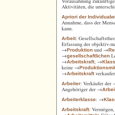
Vorausahnung zukünftiger
Aktivitäten, die untersc
Apriori der Individual
Annahme, dass der Mensc
kann.
: Gesellschaftsthe
Arbeit
Erfassung der objektiv-m
→
und →
Produktion
Re
→
Le
gesellschaftlichen
→
; →
Arbeitskraft
Klas
keine →
Produktionsmit
→
verkaufe
Arbeitskraft
: Verkäufer der
Arbeiter
Angehöriger der →
Arbei
: →
Arbeiterklasse
Klas
: Vermögen,
Arbeitskraft