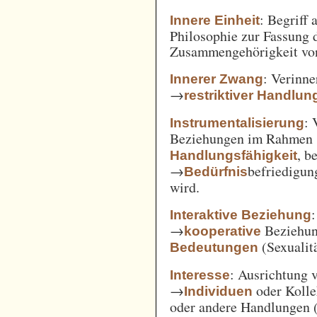
: Begriff
Innere Einheit
Philosophie zur Fassung d
Zusammengehörigkeit von
: Verinne
Innerer Zwang
→
restriktiver Handlun
: 
Instrumentalisierung
Beziehungen im Rahmen
, b
Handlungsfähigkeit
→
befriedigun
Bedürfnis
wird.
Interaktive Beziehung
→
Beziehun
kooperative
(Sexualitä
Bedeutungen
: Ausrichtung
Interesse
→
oder Kolle
Individuen
oder andere Handlungen 