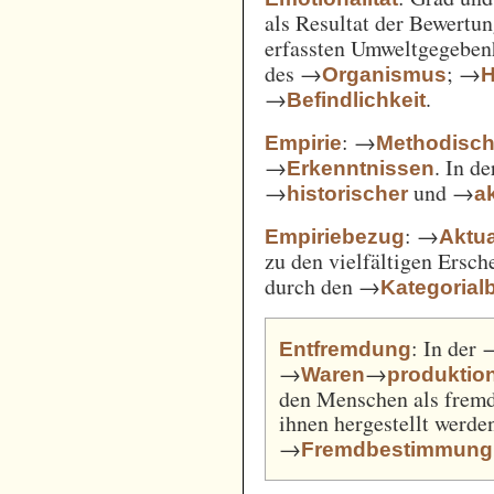
als Resultat der Bewertu
erfassten Umweltgegebe
des →
; →
Organismus
H
→
.
Befindlichkeit
: →
Empirie
Methodisc
→
. In d
Erkenntnissen
→
und →
historischer
ak
: →
Empiriebezug
Aktua
zu den vielfältigen Ersc
durch den →
Kategorial
: In der
Entfremdung
→
→
Waren
produktio
den Menschen als fremd
ihnen hergestellt werde
→
Fremdbestimmung