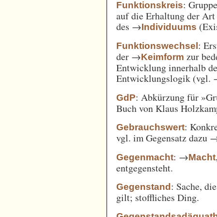
: Gruppe
Funktionskreis
auf die Erhaltung der Art
des →
(Exi
Individuums
: Er
Funktionswechsel
der →
zur bed
Keimform
Entwicklung innerhalb de
Entwicklungslogik (vgl.
: Abkürzung für »Gr
GdP
Buch von Klaus Holzkamp,
: Konkre
Gebrauchswert
vgl. im Gegensatz dazu 
: →
Gegenmacht
Macht
entgegensteht.
: Sache, di
Gegenstand
gilt; stoffliches Ding.
Gegenstandsadäquath