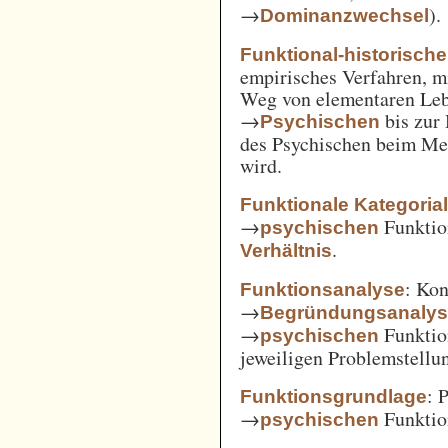
→
).
Dominanzwechsel
Funktional-historisch
empirisches Verfahren, m
Weg von elementaren Leb
→
bis zur
Psychischen
des Psychischen beim Men
wird.
Funktionale Kategoria
→
Funkti
psychischen
.
Verhältnis
: Kon
Funktionsanalyse
→
Begründungsanaly
→
Funktio
psychischen
jeweiligen Problemstellu
: 
Funktionsgrundlage
→
Funktio
psychischen