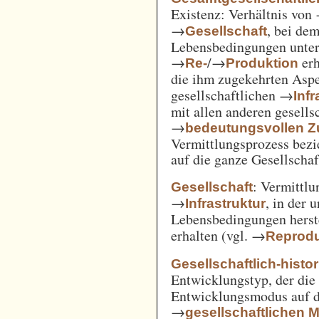
Existenz: Verhältnis von
→
, bei de
Gesellschaft
Lebensbedingungen unter 
→
/→
erh
Re-
Produktion
die ihm zugekehrten Aspe
gesellschaftlichen →
Inf
mit allen anderen gesell
→
bedeutungsvollen
Vermittlungsprozess bezi
auf die ganze Gesellschaf
: Vermittl
Gesellschaft
→
, in der 
Infrastruktur
Lebensbedingungen herst
erhalten (vgl. →
Reprodu
Gesellschaftlich-histo
Entwicklungstyp, der die
Entwicklungsmodus auf d
→
gesellschaftlichen