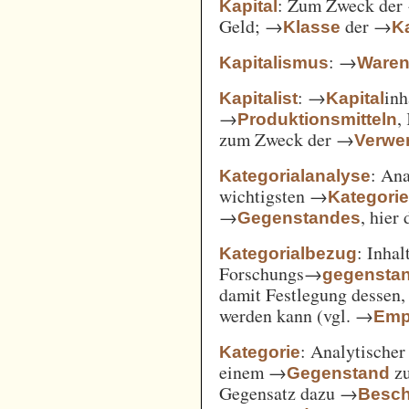
: Zum Zweck der
Kapital
Geld; →
der →
Klasse
Ka
: →
Kapitalismus
Ware
: →
inh
Kapitalist
Kapital
→
,
Produktionsmitteln
zum Zweck der →
Verwe
: An
Kategorialanalyse
wichtigsten →
Kategori
→
, hier
Gegenstandes
: Inha
Kategorialbezug
Forschungs→
gegensta
damit Festlegung dessen
werden kann (vgl. →
Emp
: Analytischer
Kategorie
einem →
zu
Gegenstand
Gegensatz dazu →
Besch