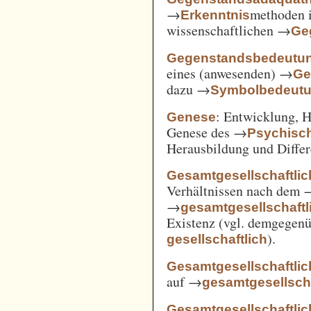
→
methoden i
Erkenntnis
wissenschaftlichen →
Ge
Gegenstandsbedeutu
eines (anwesenden) →
Ge
dazu →
Symbolbedeut
: Entwicklung, 
Genese
Genese des →
Psychisc
Herausbildung und Differ
Gesamtgesellschaftlic
Verhältnissen nach dem
→
gesamtgesellschaftli
Existenz (vgl. demgegen
).
gesellschaftlich
Gesamtgesellschaftlic
auf →
gesamtgesellscha
Gesamtgesellschaftlich