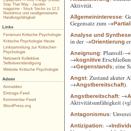
Aktivität.
Stay That Way - Jacobin
magazine - Stock Sector
zu
12.3
Restriktive und verallgemeinerte
: G
Allgemeininteresse
Handlungsfähigkeit
Gegensatz zum →
Partia
Links
Analyse und Synthes
Ferienuni Kritische Psychologie
in der →
er
Orientierung
Kritische Psychologie Heute
Linksammlung zur Kritischen
: Planvoll-→
Psychologie
Aneignung
→
Erschließun
Netzwerk Kollektive
kognitive
Selbstverständigung
→
; eine 
Gegenstands
Website Kritische Psychologie
: Zustand akuter A
Angst
Admin
→
).
Angstbereitschaft
Anmelden
Eintrags-Feed
: →
Angstbereitschaft
A
Kommentar-Feed
Aktivitätsunfähigkeit (vg
WordPress.org
: Unvere
Antagonismus
: →
Antizipation
Individ