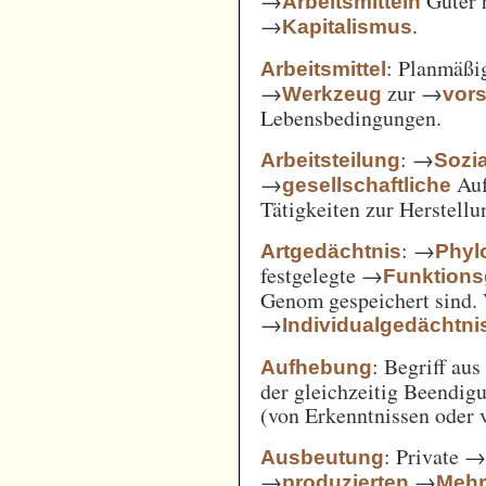
→
Güter 
Arbeitsmitteln
→
.
Kapitalismus
: Planmäßig
Arbeitsmittel
→
zur →
Werkzeug
vor
Lebensbedingungen.
: →
Arbeitsteilung
Sozi
→
Auf
gesellschaftliche
Tätigkeiten zur Herstell
: →
Artgedächtnis
Phyl
festgelegte →
Funktions
Genom gespeichert sind. 
→
Individualgedächtni
: Begriff au
Aufhebung
der gleichzeitig Beendi
(von Erkenntnissen oder 
: Private 
Ausbeutung
→
→
produzierten
Mehr