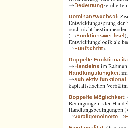
→
seinheiten
Bedeutung
: Zw
Dominanzwechsel
Entwicklungssprung der be
noch nicht bestimmenden
(→
)
Funktionswechsel
Entwicklungslogik als be
→
).
Fünfschritt
Doppelte Funktionalitä
→
im Rahme
Handelns
im
Handlungsfähigkeit
→
subjektiv funktional
kapitalistischen Verhält
:
Doppelte Möglichkeit
Bedingungen oder Handel
Handlungsbedingungen (
→
→
verallgemeinerte
: Grad un
Emotionalität