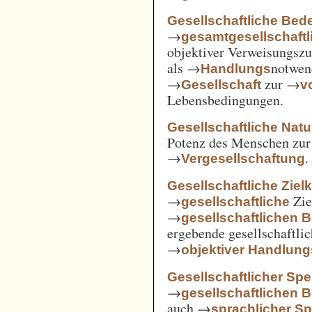
Gesellschaftliche Bed
→
gesamtgesellschaftl
objektiver Verweisungs
als →
notwen
Handlungs
→
zur →
Gesellschaft
v
Lebensbedingungen.
Gesellschaftliche Nat
Potenz des Menschen zur 
→
.
Vergesellschaftung
Gesellschaftliche Ziel
→
Zie
gesellschaftliche
→
gesellschaftlichen 
ergebende gesellschaftli
→
objektiver Handlu
Gesellschaftlicher Spe
→
gesellschaftlichen 
auch →
sprachlicher Sp