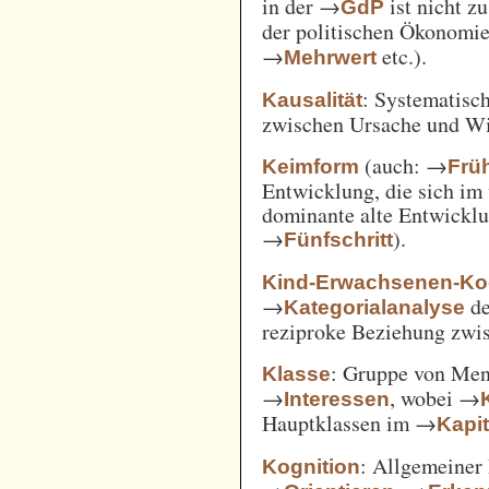
in der →
ist nicht z
GdP
der politischen Ökonomi
→
etc.).
Mehrwert
: Systematisc
Kausalität
zwischen Ursache und W
(auch: →
Keimform
Frü
Entwicklung, die sich im 
dominante alte Entwicklun
→
).
Fünfschritt
Kind-Erwachsenen-Koo
→
d
Kategorialanalyse
reziproke Beziehung zwi
: Gruppe von Me
Klasse
→
, wobei →
Interessen
Hauptklassen im →
Kapi
: Allgemeiner 
Kognition