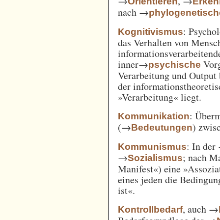
→
, →
Orientieren
Erken
nach →
phylogenetisc
: Psycho
Kognitivismus
das Verhalten von Mensc
informationsverarbeitend
inner→
Vorg
psychische
Verarbeitung und Output 
der informationstheoreti
»Verarbeitung« liegt.
: Überm
Kommunikation
(→
) zwi
Bedeutungen
: In der
Kommunismus
→
; nach M
Sozialismus
Manifest«) eine »Assozia
eines jeden die Bedingung
ist«.
, auch →
Kontrollbedarf