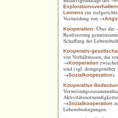
Bedarfsgrundlage des →
Explorationsverhalten
zur zielgerich
Lernens
Vermeidung von →
Angst
: Über die
Kooperation
Realisierung gemeinsam
Schaffung der Lebensbed
Kooperativ-gesellschaf
von Verhältnissen, die vo
→
zwische
Kooperation
sind (vgl. demgegenüber
→
).
Sozialkooperation
Kooperative Bedeutun
Verweisungszusammenha
Aktivitätsnotwendigkeite
→
z
Sozialkooperation
Lebensbedingungen.