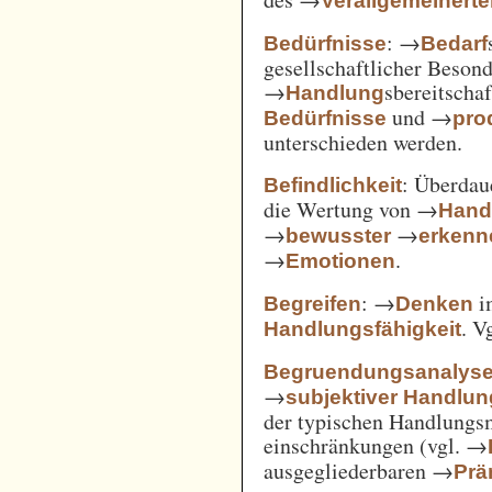
Verallgemeinert
: →
Bedürfnisse
Bedarf
gesellschaftlicher Beson
→
sbereitscha
Handlung
und →
Bedürfnisse
pro
unterschieden werden.
: Überda
Befindlichkeit
die Wertung von →
Hand
→
→
bewusster
erkenn
→
.
Emotionen
: →
i
Begreifen
Denken
. V
Handlungsfähigkeit
Begruendungsanalys
→
subjektiver Handlu
der typischen Handlungs
einschränkungen (vgl. →
ausgegliederbaren →
Prä