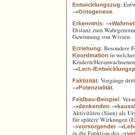
: Ent
Entwicklungszug
→
.
Ontogenese
: →
Erkenntnis
Wahrne
Distanz zum Wahrgenomm
Gewinnung von Wissen.
: Besondere 
Erziehung
in welcher
Koordination
Kindern/Heranwachsene
→
Lern-/Entwicklungs
: Vorgänge drit
Faktizität
→
.
Potenzialität
: Vera
Feldbau-Beispiel
→
→
denkenden
kausa
Aktivitäten (Säen) als U
für spätere Wirkungen (E
→
→
vorsorgender
Leb
in die Funktion des →
ve