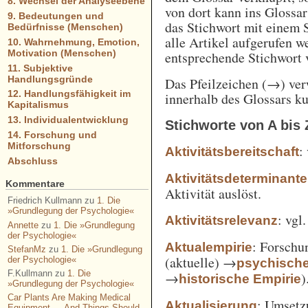
8. Wechsel der Analyseebene
von dort kann ins Glossa
9. Bedeutungen und
das Stichwort mit einem 
Bedürfnisse (Menschen)
alle Artikel aufgerufen w
10. Wahrnehmung, Emotion,
Motivation (Menschen)
entsprechende Stichwort
11. Subjektive
Handlungsgründe
Das Pfeilzeichen (→) verw
12. Handlungsfähigkeit im
innerhalb des Glossars k
Kapitalismus
13. Individualentwicklung
Stichworte von A bis 
14. Forschung und
Mitforschung
:
Aktivitätsbereitschaft
Abschluss
Aktivitätsdeterminante
Kommentare
Aktivität auslöst.
Friedrich Kullmann
zu
1. Die
»Grundlegung der Psychologie«
: vgl
Aktivitätsrelevanz
Annette
zu
1. Die »Grundlegung
der Psychologie«
: Forschu
Aktualempirie
StefanMz
zu
1. Die »Grundlegung
(aktuelle) →
der Psychologie«
psychisch
F.Kullmann
zu
1. Die
→
)
historische Empirie
»Grundlegung der Psychologie«
Car Plants Are Making Medical
: Umsetz
Aktualisierung
Equipment — And Things Should