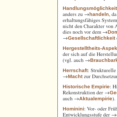
Handlungsmöglichkei
anders zu →
, d
handeln
erhaltungsfähiges System
nicht den Charakter von 
dies noch vor dem →
Dom
→
Gesellschaftlichkeit
Hergestelltheits-Aspek
der sich auf die Herstell
(vgl. auch →
Brauchbark
: Strukturell
Herrschaft
→
zur Durchsetzu
Macht
: H
Historische Empirie
Rekonstruktion der →
Ge
auch →
).
Aktualempirie
: Vor- oder Frü
Hominini
Entwicklungsstufe der →