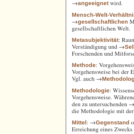
→
wird.
angeeignet
Mensch-Welt-Verhältni
→
Me
gesellschaftlichen
gesellschaftlichen Welt.
: Ra
Metasubjektivität
Verständigung und →
Sel
Forschenden und Mitfors
: Vorgehenswei
Methode
Vorgehensweise bei der 
Vgl. auch →
Methodolog
: Wissens
Methodologie
Vorgehensweise. Während
den zu untersuchenden 
die Methodologie mit de
: →
o
Mittel
Gegenstand
Erreichung eines Zwecks 