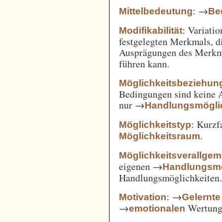
: →
Mittelbedeutung
Be
: Variatio
Modifikabilität
festgelegten Merkmals, d
Ausprägungen des Merkm
führen kann.
Möglichkeitsbeziehun
Bedingungen sind keine A
nur →
Handlungsmögli
: Kurz
Möglichkeitstyp
.
Möglichkeitsraum
Möglichkeitsverallge
eigenen →
Handlungsmö
Handlungsmöglichkeiten
: →
Motivation
Gelernte
→
Wertung 
emotionalen