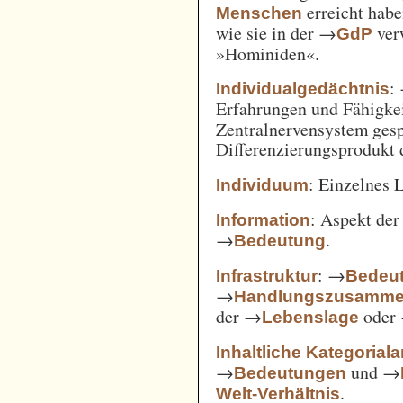
erreicht habe
Menschen
wie sie in der →
verw
GdP
»Hominiden«.
:
Individualgedächtnis
Erfahrungen und Fähigke
Zentralnervensystem gesp
Differenzierungsprodukt
: Einzelnes 
Individuum
: Aspekt de
Information
→
.
Bedeutung
: →
Infrastruktur
Bedeut
→
Handlungszusamm
der →
oder
Lebenslage
Inhaltliche Kategorial
→
und →
Bedeutungen
.
Welt-Verhältnis