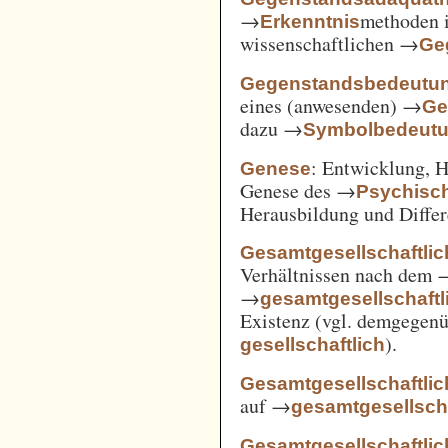
→
methoden i
Erkenntnis
wissenschaftlichen →
Ge
Gegenstandsbedeutu
eines (anwesenden) →
Ge
dazu →
Symbolbedeut
: Entwicklung, 
Genese
Genese des →
Psychisc
Herausbildung und Differ
Gesamtgesellschaftlic
Verhältnissen nach dem
→
gesamtgesellschaftli
Existenz (vgl. demgegen
).
gesellschaftlich
Gesamtgesellschaftlic
auf →
gesamtgesellscha
Gesamtgesellschaftlich