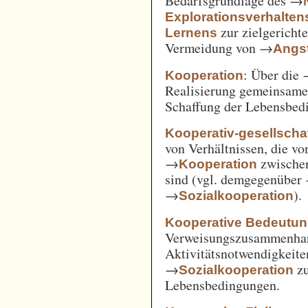
Bedarfsgrundlage des →
Explorationsverhalten
zur zielgerich
Lernens
Vermeidung von →
Angst
: Über die
Kooperation
Realisierung gemeinsam
Schaffung der Lebensbed
Kooperativ-gesellschaf
von Verhältnissen, die vo
→
zwische
Kooperation
sind (vgl. demgegenüber
→
).
Sozialkooperation
Kooperative Bedeutun
Verweisungszusammenha
Aktivitätsnotwendigkeite
→
z
Sozialkooperation
Lebensbedingungen.