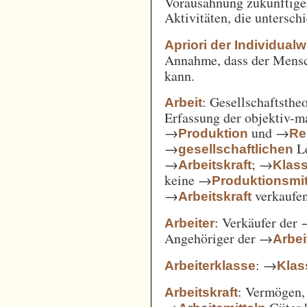
Vorausahnung zukünftiger
Aktivitäten, die untersc
Apriori der Individual
Annahme, dass der Mensc
kann.
: Gesellschaftsthe
Arbeit
Erfassung der objektiv-m
→
und →
Produktion
Re
→
Le
gesellschaftlichen
→
; →
Arbeitskraft
Klas
keine →
Produktionsmit
→
verkaufe
Arbeitskraft
: Verkäufer der
Arbeiter
Angehöriger der →
Arbei
: →
Arbeiterklasse
Klas
: Vermögen,
Arbeitskraft