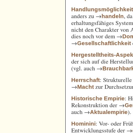
Handlungsmöglichkei
anders zu →
, d
handeln
erhaltungsfähiges System
nicht den Charakter von 
dies noch vor dem →
Dom
→
Gesellschaftlichkeit
Hergestelltheits-Aspek
der sich auf die Herstell
(vgl. auch →
Brauchbark
: Strukturell
Herrschaft
→
zur Durchsetzu
Macht
: H
Historische Empirie
Rekonstruktion der →
Ge
auch →
).
Aktualempirie
: Vor- oder Frü
Hominini
Entwicklungsstufe der →