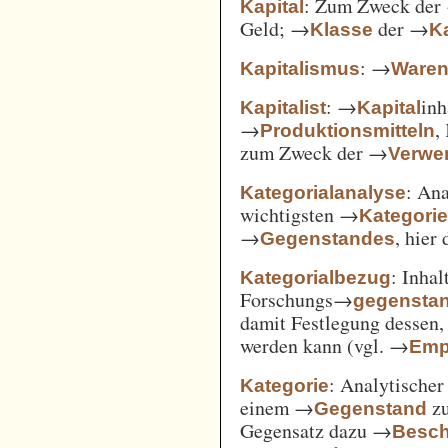
: Zum Zweck der
Kapital
Geld; →
der →
Klasse
Ka
: →
Kapitalismus
Ware
: →
inh
Kapitalist
Kapital
→
,
Produktionsmitteln
zum Zweck der →
Verwe
: An
Kategorialanalyse
wichtigsten →
Kategori
→
, hier
Gegenstandes
: Inha
Kategorialbezug
Forschungs→
gegensta
damit Festlegung dessen
werden kann (vgl. →
Emp
: Analytischer
Kategorie
einem →
zu
Gegenstand
Gegensatz dazu →
Besch