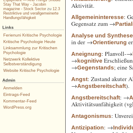
Aktivität.
Stay That Way - Jacobin
magazine - Stock Sector
zu
12.3
Restriktive und verallgemeinerte
: G
Allgemeininteresse
Handlungsfähigkeit
Gegensatz zum →
Partia
Links
Analyse und Synthes
Ferienuni Kritische Psychologie
in der →
er
Orientierung
Kritische Psychologie Heute
Linksammlung zur Kritischen
: Planvoll-→
Psychologie
Aneignung
→
Erschließun
Netzwerk Kollektive
kognitive
Selbstverständigung
→
; eine 
Gegenstands
Website Kritische Psychologie
: Zustand akuter A
Angst
Admin
→
).
Angstbereitschaft
Anmelden
Eintrags-Feed
: →
Angstbereitschaft
A
Kommentar-Feed
Aktivitätsunfähigkeit (vg
WordPress.org
: Unvere
Antagonismus
: →
Antizipation
Individ