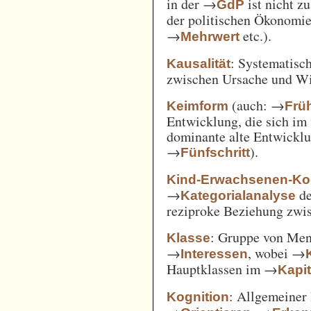
in der →
ist nicht z
GdP
der politischen Ökonomi
→
etc.).
Mehrwert
: Systematisc
Kausalität
zwischen Ursache und W
(auch: →
Keimform
Frü
Entwicklung, die sich im 
dominante alte Entwicklun
→
).
Fünfschritt
Kind-Erwachsenen-Koo
→
d
Kategorialanalyse
reziproke Beziehung zwi
: Gruppe von Me
Klasse
→
, wobei →
Interessen
Hauptklassen im →
Kapi
: Allgemeiner 
Kognition