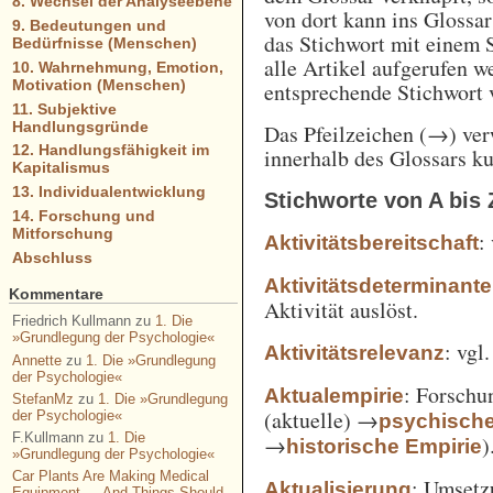
8. Wechsel der Analyseebene
von dort kann ins Glossa
9. Bedeutungen und
das Stichwort mit einem 
Bedürfnisse (Menschen)
alle Artikel aufgerufen w
10. Wahrnehmung, Emotion,
Motivation (Menschen)
entsprechende Stichwort
11. Subjektive
Handlungsgründe
Das Pfeilzeichen (→) verw
12. Handlungsfähigkeit im
innerhalb des Glossars k
Kapitalismus
13. Individualentwicklung
Stichworte von A bis 
14. Forschung und
Mitforschung
:
Aktivitätsbereitschaft
Abschluss
Aktivitätsdeterminante
Kommentare
Aktivität auslöst.
Friedrich Kullmann
zu
1. Die
»Grundlegung der Psychologie«
: vgl
Aktivitätsrelevanz
Annette
zu
1. Die »Grundlegung
der Psychologie«
: Forschu
Aktualempirie
StefanMz
zu
1. Die »Grundlegung
(aktuelle) →
der Psychologie«
psychisch
F.Kullmann
zu
1. Die
→
)
historische Empirie
»Grundlegung der Psychologie«
Car Plants Are Making Medical
: Umsetz
Aktualisierung
Equipment — And Things Should