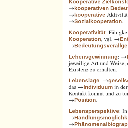
Kooperative Zielkonste
→
kooperativen Bedeu
→
Aktivität
kooperative
→
.
Sozialkooperation
: Fähigke
Kooperativität
, vgl. →
Kooperation
En
→
Bedeutungsverallg
: →
Lebensgewinnung
jeweilige Art und Weise, 
Existenz zu erhalten.
: →
Lebenslage
gesells
das →
in der
Individuum
Kontakt kommt und zu tun 
→
.
Position
: I
Lebensperspektive
→
Handlungsmöglichk
→
Phänomenalbiograp