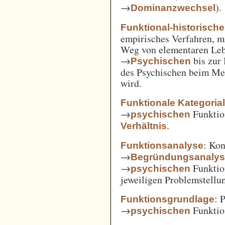
→
).
Dominanzwechsel
Funktional-historisch
empirisches Verfahren, m
Weg von elementaren Leb
→
bis zur
Psychischen
des Psychischen beim Men
wird.
Funktionale Kategoria
→
Funkti
psychischen
.
Verhältnis
: Kon
Funktionsanalyse
→
Begründungsanaly
→
Funktio
psychischen
jeweiligen Problemstellu
: 
Funktionsgrundlage
→
Funktio
psychischen