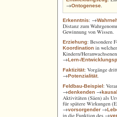
→
.
Ontogenese
: →
Erkenntnis
Wahrne
Distanz zum Wahrgenomm
Gewinnung von Wissen.
: Besondere 
Erziehung
in welcher
Koordination
Kindern/Heranwachsene
→
Lern-/Entwicklungs
: Vorgänge drit
Faktizität
→
.
Potenzialität
: Vera
Feldbau-Beispiel
→
→
denkenden
kausa
Aktivitäten (Säen) als U
für spätere Wirkungen (E
→
→
vorsorgender
Leb
in die Funktion des →
ve