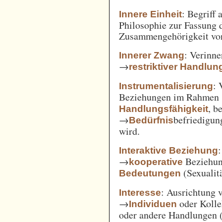
: Begriff
Innere Einheit
Philosophie zur Fassung d
Zusammengehörigkeit von
: Verinne
Innerer Zwang
→
restriktiver Handlun
: 
Instrumentalisierung
Beziehungen im Rahmen
, b
Handlungsfähigkeit
→
befriedigun
Bedürfnis
wird.
Interaktive Beziehung
→
Beziehun
kooperative
(Sexualitä
Bedeutungen
: Ausrichtung
Interesse
→
oder Kolle
Individuen
oder andere Handlungen 