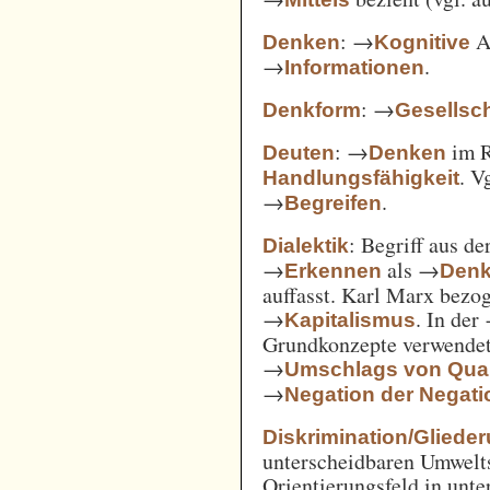
: →
Ak
Denken
Kognitive
→
.
Informationen
: →
Denkform
Gesellsch
: →
im 
Deuten
Denken
. V
Handlungsfähigkeit
→
.
Begreifen
: Begriff aus d
Dialektik
→
als →
Erkennen
Den
auffasst. Karl Marx bezo
→
. In der
Kapitalismus
Grundkonzepte verwendet
→
Umschlags von Quant
→
Negation der Negati
Diskrimination/Gliede
unterscheidbaren Umwelts
Orientierungsfeld in unte