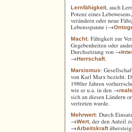
, auch Ler
Lernfähigkeit
Potenz eines Lebewesens,
verändern oder neue Fähi
Lebensspanne (→
Ontog
: Fähigkeit zur Ve
Macht
Gegebenheiten oder ande
Durchsetzung von →
Int
→
.
Herrschaft
: Gesellschaf
Marxismus
von Karl Marx bezieht. 
1980er Jahren vorherrsch
wie er u.a. in den →
real
sich an diesen Ländern o
vertreten wurde.
: Durch Einsat
Mehrwert
→
, der den Anteil 
Wert
→
überstei
Arbeitskraft