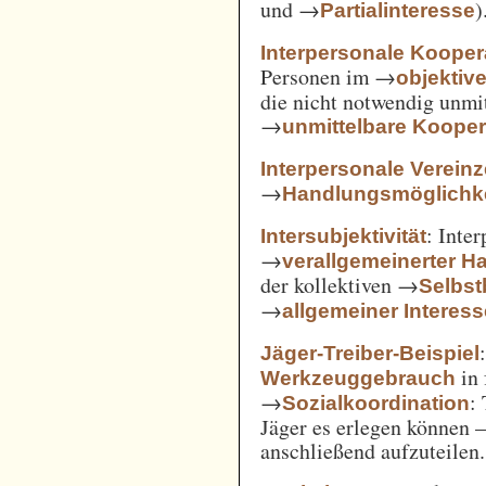
und →
)
Partialinteresse
Interpersonale Kooper
Personen im →
objekti
die nicht notwendig unmi
→
unmittelbare Kooper
Interpersonale Verein
→
Handlungsmöglichke
: Inte
Intersubjektivität
→
verallgemeinerter H
der kollektiven →
Selbs
→
allgemeiner Interes
Jäger-Treiber-Beispiel
in 
Werkzeuggebrauch
→
:
Sozialkoordination
Jäger es erlegen können 
anschließend aufzuteilen.