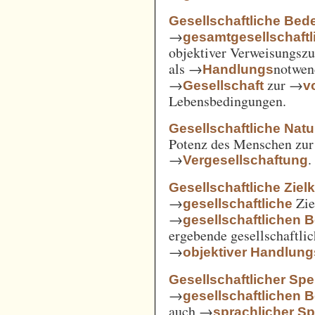
Gesellschaftliche Bed
→
gesamtgesellschaftl
objektiver Verweisungs
als →
notwen
Handlungs
→
zur →
Gesellschaft
v
Lebensbedingungen.
Gesellschaftliche Nat
Potenz des Menschen zur 
→
.
Vergesellschaftung
Gesellschaftliche Ziel
→
Zie
gesellschaftliche
→
gesellschaftlichen 
ergebende gesellschaftli
→
objektiver Handlu
Gesellschaftlicher Spe
→
gesellschaftlichen 
auch →
sprachlicher Sp