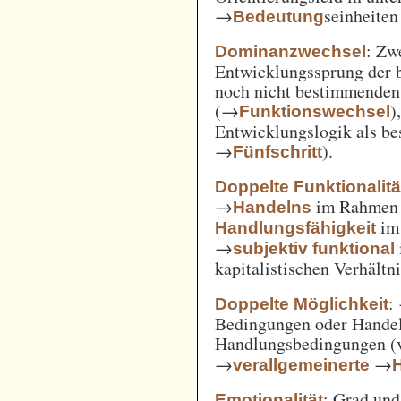
→
seinheiten
Bedeutung
: Zw
Dominanzwechsel
Entwicklungssprung der be
noch nicht bestimmenden
(→
)
Funktionswechsel
Entwicklungslogik als be
→
).
Fünfschritt
Doppelte Funktionalitä
→
im Rahme
Handelns
im
Handlungsfähigkeit
→
subjektiv funktional
kapitalistischen Verhält
:
Doppelte Möglichkeit
Bedingungen oder Handel
Handlungsbedingungen (
→
→
verallgemeinerte
: Grad un
Emotionalität