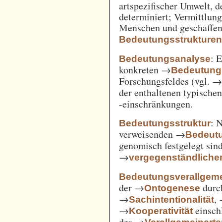
artspezifischer Umwelt, d
determiniert; Vermittlu
Menschen und geschaffen
Bedeutungsstrukture
: 
Bedeutungsanalyse
konkreten →
Bedeutung
Forschungsfeldes (vgl. 
der enthaltenen typische
-einschränkungen.
: 
Bedeutungsstruktur
verweisenden →
Bedeut
genomisch festgelegt si
→
vergegenständliche
Bedeutungsverallgem
der →
durc
Ontogenese
→
,
Sachintentionalität
→
einsch
Kooperativität
des →