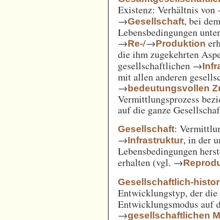
Existenz: Verhältnis von
→
, bei de
Gesellschaft
Lebensbedingungen unter 
→
/→
erh
Re-
Produktion
die ihm zugekehrten Aspe
gesellschaftlichen →
Inf
mit allen anderen gesell
→
bedeutungsvollen
Vermittlungsprozess bezi
auf die ganze Gesellschaf
: Vermittl
Gesellschaft
→
, in der 
Infrastruktur
Lebensbedingungen herst
erhalten (vgl. →
Reprodu
Gesellschaftlich-histo
Entwicklungstyp, der die
Entwicklungsmodus auf d
→
gesellschaftlichen