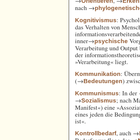
→
, →
Orientieren
Erken
nach →
phylogenetisc
: Psycho
Kognitivismus
das Verhalten von Mensc
informationsverarbeitend
inner→
Vorg
psychische
Verarbeitung und Output 
der informationstheoreti
»Verarbeitung« liegt.
: Überm
Kommunikation
(→
) zwi
Bedeutungen
: In der
Kommunismus
→
; nach M
Sozialismus
Manifest«) eine »Assozia
eines jeden die Bedingung
ist«.
, auch →
Kontrollbedarf