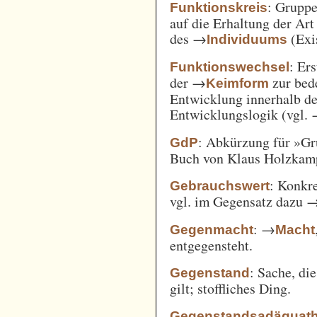
: Gruppe
Funktionskreis
auf die Erhaltung der Art
des →
(Exi
Individuums
: Er
Funktionswechsel
der →
zur bed
Keimform
Entwicklung innerhalb de
Entwicklungslogik (vgl.
: Abkürzung für »Gr
GdP
Buch von Klaus Holzkamp,
: Konkre
Gebrauchswert
vgl. im Gegensatz dazu 
: →
Gegenmacht
Macht
entgegensteht.
: Sache, di
Gegenstand
gilt; stoffliches Ding.
Gegenstandsadäquath