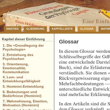
… 
Eine Einf
EINSTIEG
GLIEDERUNG
KAPITELLEISTE
GLOSSAR
MATER
Kapitel dieser Einführung
Glossar
1. Die »Grundlegung der
Psychologie«
In diesem Glossar werde
2. Entstehung des
Schlüsselbegriffe der GdP
Psychischen
eine entwickelnde Darstel
3. Orientierung,
Buch), sind die Erläuteru
Emotionalität,
verständlich. Sie dienen 
Kommunikation
Rückvergewisserung eigen
4. Lern- und
Entwicklungsfähigkeit
Mehrfachbedeutungen — e
5. Hominini-Entwicklung
unterschiedliche Entwick
6. Bedeutungen und
sind mehrfache Erklärung
Bedürfnisse (Hominini)
7. Wahrnehmung, Emotion,
In den Artikeln sind die 
Motivation (Hominini)
dem Glossar verknüpft, so