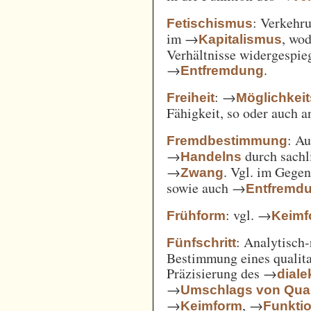
: Verkehru
Fetischismus
im →
, wod
Kapitalismus
Verhältnisse widergespie
→
.
Entfremdung
: →
Freiheit
Möglichkei
Fähigkeit, so oder auch 
: A
Fremdbestimmung
→
durch sachl
Handelns
→
. Vgl. im Gege
Zwang
sowie auch →
Entfremd
: vgl. →
Frühform
Keimf
: Analytisch-
Fünfschritt
Bestimmung eines qualita
Präzisierung des →
diale
→
Umschlags von Quant
→
, →
Keimform
Funkti