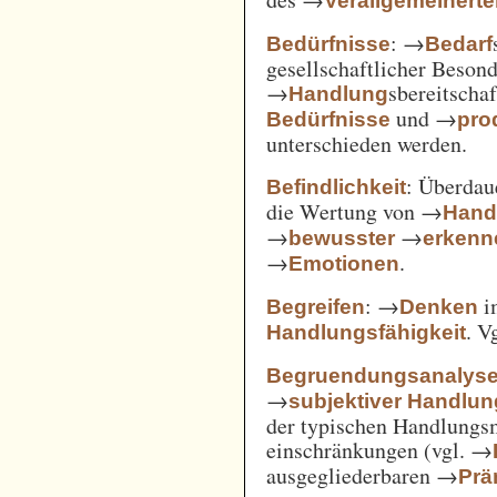
Verallgemeinert
: →
Bedürfnisse
Bedarf
gesellschaftlicher Beson
→
sbereitscha
Handlung
und →
Bedürfnisse
pro
unterschieden werden.
: Überda
Befindlichkeit
die Wertung von →
Hand
→
→
bewusster
erkenn
→
.
Emotionen
: →
i
Begreifen
Denken
. V
Handlungsfähigkeit
Begruendungsanalys
→
subjektiver Handlu
der typischen Handlungs
einschränkungen (vgl. →
ausgegliederbaren →
Prä