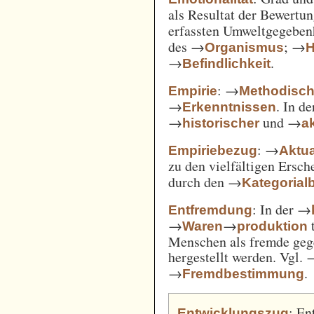
als Resultat der Bewertu
erfassten Umweltgegebe
des →
; →
Organismus
H
→
.
Befindlichkeit
: →
Empirie
Methodisc
→
. In d
Erkenntnissen
→
und →
historischer
ak
: →
Empiriebezug
Aktua
zu den vielfältigen Ersc
durch den →
Kategorial
: In der →
Entfremdung
→
→
t
Waren
produktion
Menschen als fremde gege
hergestellt werden. Vgl.
→
.
Fremdbestimmung
: En
Entwicklungszug