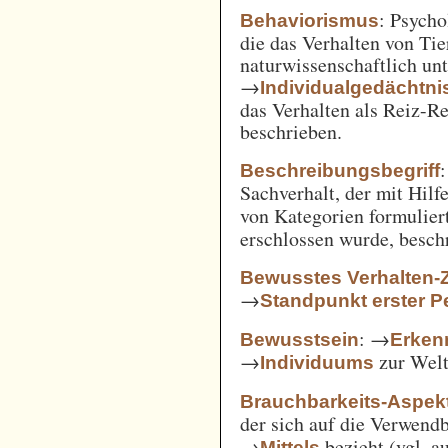
: Psycho
Behaviorismus
die das Verhalten von Ti
naturwissenschaftlich unt
→
Individualgedächtni
das Verhalten als Reiz-
beschrieben.
:
Beschreibungsbegriff
Sachverhalt, der mit Hil
von Kategorien formulie
erschlossen wurde, besch
Bewusstes Verhalten-
→
Standpunkt erster P
: →
Bewusstsein
Erken
→
zur Welt 
Individuums
Brauchbarkeits-Aspek
der sich auf die Verwend
→
bezieht (vgl. 
Mittels