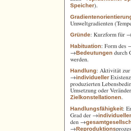
).
Speicher
Gradientenorientierun
Umweltgradienten (Temper
: Kurzform für 
Gründe
: Form des 
Habituation
→
durch 
Bedeutungen
werden.
: Aktivität zu
Handlung
→
Existenz
individueller
produzierten Lebensbedin
Umsetzung oder Verände
.
Zielkonstellationen
: E
Handlungsfähigkeit
Grad der →
individuelle
den →
gesamtgesellsch
→
prozes
Reproduktions