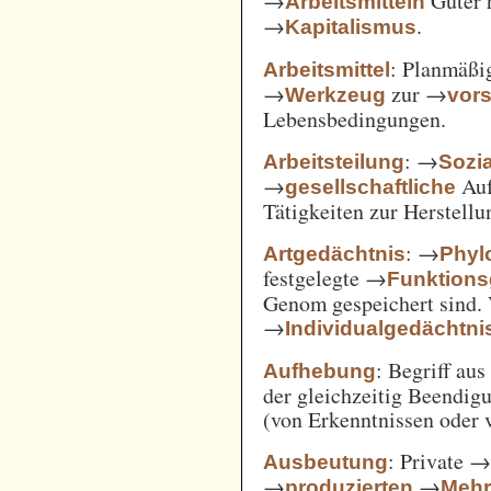
→
Güter 
Arbeitsmitteln
→
.
Kapitalismus
: Planmäßig
Arbeitsmittel
→
zur →
Werkzeug
vor
Lebensbedingungen.
: →
Arbeitsteilung
Sozi
→
Auf
gesellschaftliche
Tätigkeiten zur Herstell
: →
Artgedächtnis
Phyl
festgelegte →
Funktions
Genom gespeichert sind. 
→
Individualgedächtni
: Begriff au
Aufhebung
der gleichzeitig Beendi
(von Erkenntnissen oder 
: Private 
Ausbeutung
→
→
produzierten
Mehr