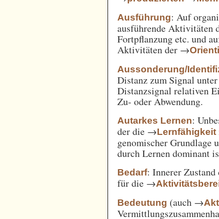
: Auf orga
Ausführung
ausführende Aktivitäten
Fortpflanzung etc. und a
Aktivitäten der →
Orient
Aussonderung/Identifi
Distanz zum Signal unter
Distanzsignal relativen 
Zu- oder Abwendung.
: Unbe
Autarkes Lernen
der die →
Lernfähigkeit
genomischer Grundlage u
durch Lernen dominant is
: Innerer Zustand
Bedarf
für die →
Aktivitätsbere
(auch →
Bedeutung
Akt
Vermittlungszusammenh